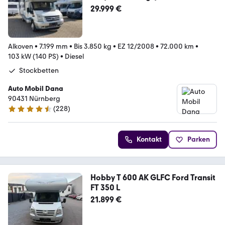
29.999 €
Alkoven
•
7.199 mm
•
Bis 3.850 kg
•
EZ 12/2008
•
72.000 km
•
103 kW (140 PS)
•
Diesel
Stockbetten
Auto Mobil Dana
90431 Nürnberg
(
228
)
4.7 Sterne
Kontakt
Parken
Hobby T 600 AK GLFC Ford Transit
FT 350 L
21.899 €