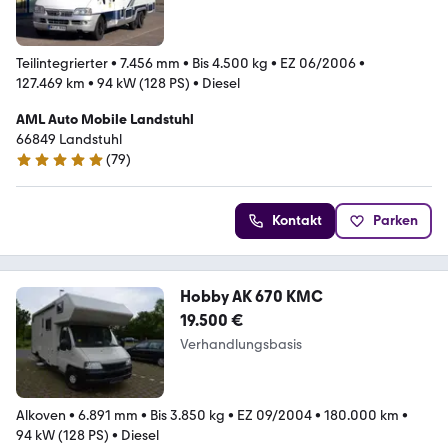
Teilintegrierter
•
7.456 mm
•
Bis 4.500 kg
•
EZ 06/2006
•
127.469 km
•
94 kW (128 PS)
•
Diesel
AML Auto Mobile Landstuhl
66849 Landstuhl
(
79
)
4.8 Sterne
Kontakt
Parken
Hobby AK 670 KMC
19.500 €
Verhandlungsbasis
Alkoven
•
6.891 mm
•
Bis 3.850 kg
•
EZ 09/2004
•
180.000 km
•
94 kW (128 PS)
•
Diesel