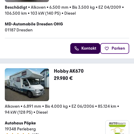
Beschädigt
•
Alkoven
•
6.500 mm
•
Bis 3.500 kg
•
EZ 04/2009
•
106.500 km
•
103 kW (140 PS)
•
Diesel
MD-Automobile Dresden OHG
01187 Dresden
Kontakt
Parken
Hobby AK670
29.980 €
Alkoven
•
6.891 mm
•
Bis 4.000 kg
•
EZ 06/2006
•
85.124 km
•
94 kW (128 PS)
•
Diesel
Autohaus Pöpke
19348 Perleberg