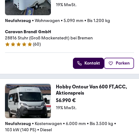
19% MwSt.
Neufahrzeug
•
Wohnwagen
•
5.090 mm
•
Bis 1.200 kg
Caravan Brandl GmbH
28816 Stuhr (Groß Mackenstedt) bei Bremen
(
60
)
4.8 Sterne
Kontakt
Parken
Hobby Ontour Van 600 FT,ACC,
Aktionspreis
56.990 €
19% MwSt.
Neufahrzeug
•
Kastenwagen
•
6.000 mm
•
Bis 3.500 kg
•
103 kW (140 PS)
•
Diesel