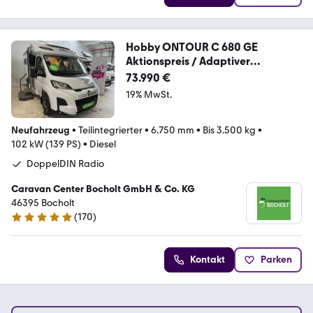
Hobby ONTOUR C 680 GE
Aktionspreis / Adaptiver
Tempoma
73.990 €
19% MwSt.
Neufahrzeug
•
Teilintegrierter
•
6.750 mm
•
Bis 3.500 kg
•
102 kW (139 PS)
•
Diesel
DoppelDIN Radio
Caravan Center Bocholt GmbH & Co. KG
46395 Bocholt
(
170
)
4.8 Sterne
Kontakt
Parken