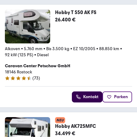
Hobby T 550 AK FS
26.400 €
Alkoven
•
5.760 mm
•
Bis 3.500 kg
•
EZ 10/2005
•
88.850 km
•
92 kW (125 PS)
•
Diesel
Caravan Center Petschow GmbH
18146 Rostock
(
73
)
4.6 Sterne
Kontakt
Parken
NEU
Hobby AK725MFC
34.499 €