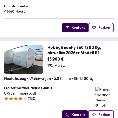
Privatanbieter
41460 Neuss
Kontakt
Parken
Hobby Beachy 360 1200 Kg,
aktuelles 2026er Modell !!!
15.900 €
19% MwSt.
Neufahrzeug
•
Wohnwagen
•
5.090 mm
•
Bis 1.200 kg
Freizeitpartner Neuss GmbH
87509 Immenstadt
(
130
)
4.2 Sterne
Kontakt
Parken