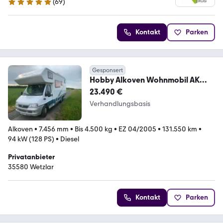
(
69
)
5 Sterne
Kontakt
Parken
Gesponsert
Hobby Alkoven Wohnmobil AK
725, Solar, 2x Klimas
23.490 €
Verhandlungsbasis
Alkoven
•
7.456 mm
•
Bis 4.500 kg
•
EZ 04/2005
•
131.550 km
•
94 kW (128 PS)
•
Diesel
Privatanbieter
35580 Wetzlar
Kontakt
Parken