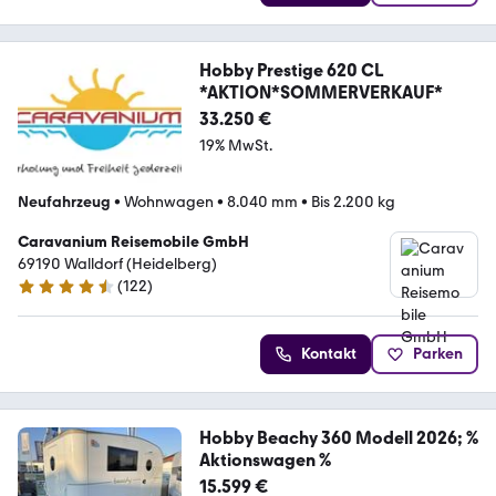
Hobby Prestige 620 CL
*AKTION*SOMMERVERKAUF*
33.250 €
19% MwSt.
Neufahrzeug
•
Wohnwagen
•
8.040 mm
•
Bis 2.200 kg
Caravanium Reisemobile GmbH
69190 Walldorf (Heidelberg)
(
122
)
4.4 Sterne
Kontakt
Parken
Hobby Beachy 360 Modell 2026; %
Aktionswagen %
15.599 €