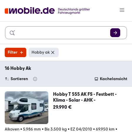
Filter
Hobby ak
16 Hobby Ak
Sortieren
Kachelansicht
Hobby T 555 AK FS - Festbett -
Klima - Solar - AHK -
29.990 €
Alkoven
•
5.986 mm
•
Bis 3.500 kg
•
EZ 04/2010
•
69.950 km
•