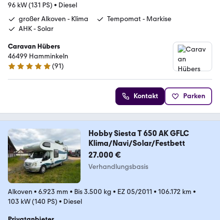
96 kW (131 PS)
•
Diesel
großer Alkoven - Klima
Tempomat - Markise
AHK - Solar
Caravan Hübers
46499 Hamminkeln
(
91
)
4.8 Sterne
Kontakt
Parken
Hobby Siesta T 650 AK GFLC
Klima/Navi/Solar/Festbett
27.000 €
Verhandlungsbasis
Alkoven
•
6.923 mm
•
Bis 3.500 kg
•
EZ 05/2011
•
106.172 km
•
103 kW (140 PS)
•
Diesel
Privatanbieter