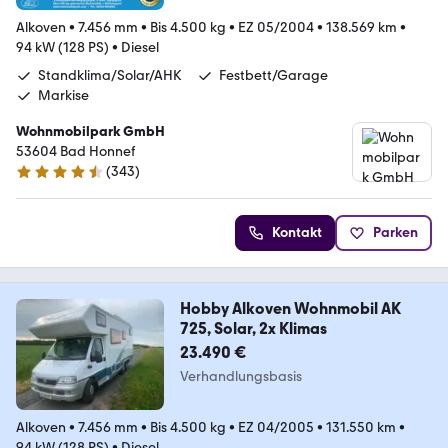
Alkoven
•
7.456 mm
•
Bis 4.500 kg
•
EZ 05/2004
•
138.569 km
•
94 kW (128 PS)
•
Diesel
Standklima/Solar/AHK
Festbett/Garage
Markise
Wohnmobilpark GmbH
53604 Bad Honnef
(
343
)
4.3 Sterne
Kontakt
Parken
Hobby Alkoven Wohnmobil AK
725, Solar, 2x Klimas
23.490 €
Verhandlungsbasis
Alkoven
•
7.456 mm
•
Bis 4.500 kg
•
EZ 04/2005
•
131.550 km
•
94 kW (128 PS)
•
Diesel