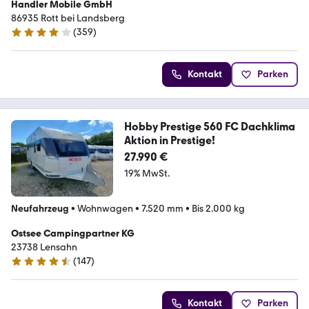
Handler Mobile GmbH
86935 Rott bei Landsberg
(
359
)
4.2 Sterne
Kontakt
Parken
Hobby Prestige 560 FC Dachklima
Aktion in Prestige!
27.990 €
19% MwSt.
Neufahrzeug
•
Wohnwagen
•
7.520 mm
•
Bis 2.000 kg
Ostsee Campingpartner KG
23738 Lensahn
(
147
)
4.5 Sterne
Kontakt
Parken