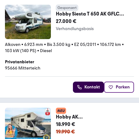
Gesponsert
Hobby Siesta T 650 AK GFLC
Klima/Navi/Solar/Festbett
27.000 €
Verhandlungsbasis
Alkoven
•
6.923 mm
•
Bis 3.500 kg
•
EZ 05/2011
•
106.172 km
•
103 kW (140 PS)
•
Diesel
Privatanbieter
95666 Mitterteich
Kontakt
Parken
NEU
Hobby AK
725/Festbett/Garage/Klima/Sola
18.990 €
r/AHK
19.990 €