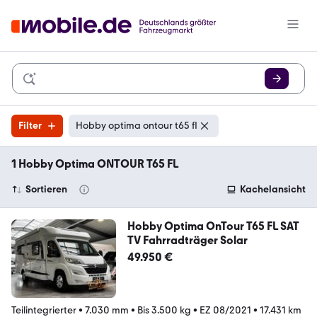
Filter
Hobby optima ontour t65 fl
1 Hobby Optima ONTOUR T65 FL
Sortieren
Kachelansicht
Hobby Optima OnTour T65 FL SAT
TV Fahrradträger Solar
49.950 €
Teilintegrierter
•
7.030 mm
•
Bis 3.500 kg
•
EZ 08/2021
•
17.431 km