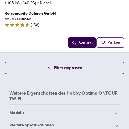
•
103 kW (140 PS)
•
Diesel
Reisemobile Dülmen GmbH
48249 Dülmen
(
136
)
4.5 Sterne
Kontakt
Parken
Filter anpassen
Weitere Eigenschaften des
Hobby Optima ONTOUR
T65 FL
Modelle
Hobby 720 ukfe
Hobby Beachy
Weitere Spezifikationen