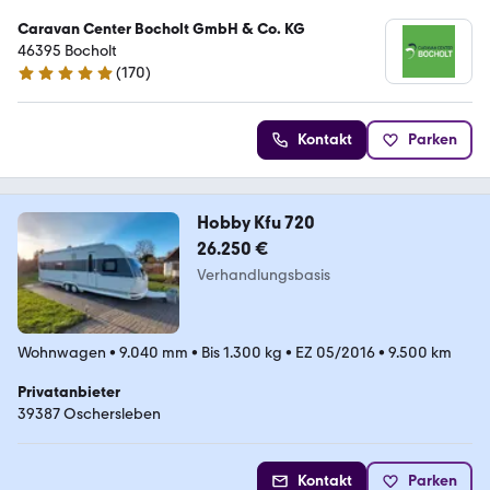
Caravan Center Bocholt GmbH & Co. KG
46395 Bocholt
(
170
)
4.8 Sterne
Kontakt
Parken
Hobby Kfu 720
26.250 €
Verhandlungsbasis
Wohnwagen
•
9.040 mm
•
Bis 1.300 kg
•
EZ 05/2016
•
9.500 km
Privatanbieter
39387 Oschersleben
Kontakt
Parken