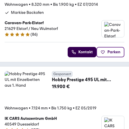
Wohnwagen
•
8.320 mm
•
Bis 1.900 kg
•
EZ 07/2014
Markise Backofen
Caravan-Park-Elstorf
21629 Elstorf / Neu Wulmstorf
(
86
)
5 Sterne
Kontakt
Parken
Gesponsert
Hobby Prestige 495 UL mit
Einzelbetten aus 1. Hand
19.900 €
Wohnwagen
•
7.124 mm
•
Bis 1.750 kg
•
EZ 05/2019
IK CARS Autozentrum GmbH
40549 Duesseldorf