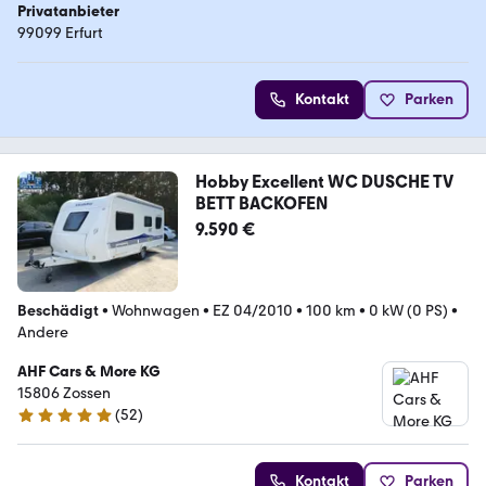
Privatanbieter
99099 Erfurt
Kontakt
Parken
Hobby Excellent WC DUSCHE TV
BETT BACKOFEN
9.590 €
Beschädigt
•
Wohnwagen
•
EZ 04/2010
•
100 km
•
0 kW (0 PS)
•
Andere
AHF Cars & More KG
15806 Zossen
(
52
)
4.9 Sterne
Kontakt
Parken