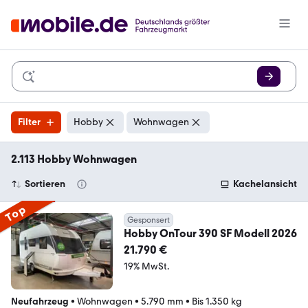
Filter
Hobby
Wohnwagen
2.113 Hobby Wohnwagen
Sortieren
Kachelansicht
Top
Gesponsert
Hobby OnTour 390 SF Modell 2026
21.790 €
19% MwSt.
Neufahrzeug
•
Wohnwagen
•
5.790 mm
•
Bis 1.350 kg