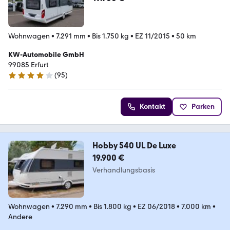
Wohnwagen
•
7.291 mm
•
Bis 1.750 kg
•
EZ 11/2015
•
50 km
KW-Automobile GmbH
99085 Erfurt
(
95
)
4.2 Sterne
Kontakt
Parken
Hobby 540 UL De Luxe
19.900 €
Verhandlungsbasis
Wohnwagen
•
7.290 mm
•
Bis 1.800 kg
•
EZ 06/2018
•
7.000 km
•
Andere