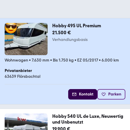
Hobby 495 UL Premium
21.500 €
Verhandlungsbasis
Wohnwagen
•
7.630 mm
•
Bis 1.750 kg
•
EZ 05/2017
•
6.000 km
Privatanbieter
63639 Flörsbachtal
Kontakt
Parken
Hobby 540 UL de Luxe, Neuwertig
und Unbenutzt
19.900 €