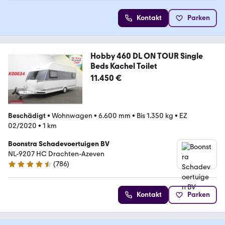
Kontakt
Parken
Hobby 460 DL ON TOUR Single
Beds Kachel Toilet
11.450 €
Beschädigt
•
Wohnwagen
•
6.600 mm
•
Bis 1.350 kg
•
EZ
02/2020
•
1 km
Boonstra Schadevoertuigen BV
NL-9207 HC Drachten-Azeven
(
786
)
4.4 Sterne
Kontakt
Parken