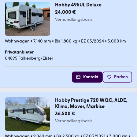
Hobby 495UL Deluxe
24.000 €
Verhandlungsbasis
Wohnwagen
•
7.140 mm
•
Bis 1.800 kg
•
EZ 05/2024
•
5.000 km
Privatanbieter
04895 Falkenberg/Elster
Kontakt
Parken
Hobby Prestige 720 WQC, ALDE,
Klima, Mover, Markise
36.500 €
Verhandlungsbasis
Wohnwagen
•
9.040 mm
•
Bis 2.500 kg
•
EZ 03/2021
•
3.000 km
•