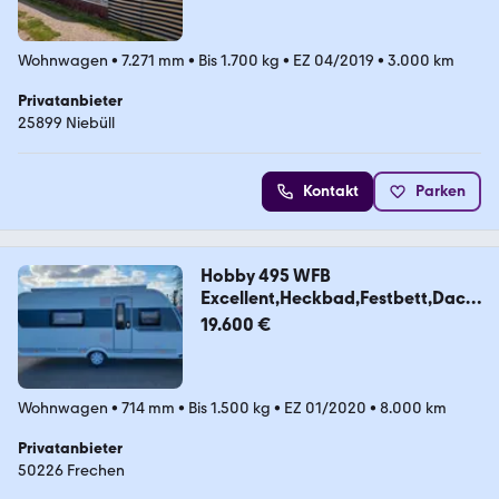
Wohnwagen
•
7.271 mm
•
Bis 1.700 kg
•
EZ 04/2019
•
3.000 km
Privatanbieter
25899 Niebüll
Kontakt
Parken
Hobby 495 WFB
Excellent,Heckbad,Festbett,Dach
klima mög
19.600 €
Wohnwagen
•
714 mm
•
Bis 1.500 kg
•
EZ 01/2020
•
8.000 km
Privatanbieter
50226 Frechen