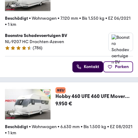
Beschädigt
•
Wohnwagen
•
7.120 mm
•
Bis 1.550 kg
•
EZ 06/2021
•
1 km
Boonstra Schadevoertuigen BV
NL-9207 HC Drachten-Azeven
(
786
)
4.4 Sterne
Kontakt
Parken
NEU
Hobby 460 UFE 460 UFE Mover
Rondzit Frans Bed
9.950 €
Beschädigt
•
Wohnwagen
•
6.630 mm
•
Bis 1.500 kg
•
EZ 08/2021
•
1 km