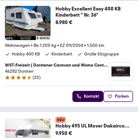
Hobby Excellent Easy 400 KB
Kinderbett " Nr. 36"
8.980 €
Wohnwagen
•
Bis 1.200 kg
•
EZ 09/2004
•
1.500 km
Hobby 400 KB
Kinderbett
Große Sitzgruppe
WST-Freizeit ( Dorstener Caravan und Womo Center
)
46282 Dorsten
(
22
)
4.7 Sterne
Kontakt
Parken
NEU
Hobby 495 UL Mover Dakairco
Luifel Fietsendrager Singl
9.950 €