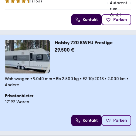
(
153
)
4.6 Sterne
Kontakt
Parken
Hobby 720 KWFU Prestige
29.500 €
Wohnwagen
•
9.040 mm
•
Bis 2.500 kg
•
EZ 10/2018
•
2.000 km
•
Andere
Privatanbieter
17192 Waren
Kontakt
Parken