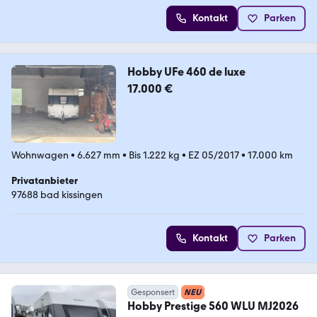
Kontakt
Parken
Hobby UFe 460 de luxe
17.000 €
Wohnwagen
•
6.627 mm
•
Bis 1.222 kg
•
EZ 05/2017
•
17.000 km
Privatanbieter
97688 bad kissingen
Kontakt
Parken
Gesponsert
NEU
Hobby Prestige 560 WLU MJ2026