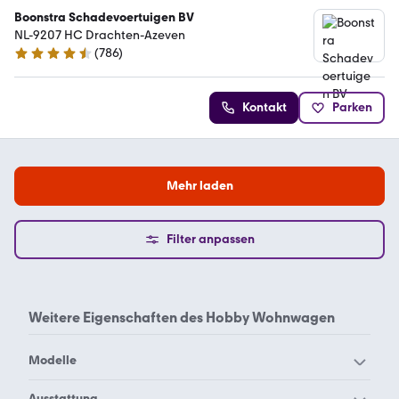
Boonstra Schadevoertuigen BV
NL-9207 HC Drachten-Azeven
(
786
)
4.4 Sterne
Kontakt
Parken
Mehr laden
Filter anpassen
Weitere Eigenschaften des
Hobby Wohnwagen
Modelle
Hobby 720 ukfe
Hobby Beachy 360
Ausstattung