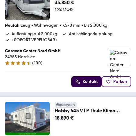
35.850 €
19% MwSt.
Neufahrzeug
•
Wohnwagen
•
7.570 mm
•
Bis 2.000 kg
Auflastung auf 2.000kg
Antischlingerkupplung
+SOFORT VERFÜGBAR+
Caravan Center Nord GmbH
24955 Harrislee
(
100
)
4.6 Sterne
Kontakt
Parken
Gesponsert
Hobby 645 V I P Thule Klima
Sondermodell usw
18.890 €