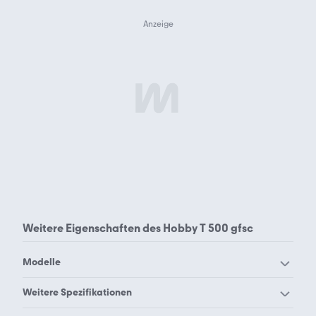
Weitere Eigenschaften des
Hobby T 500 gfsc
Modelle
Hobby 720 ukfe
Hobby Beachy 360
Weitere Spezifikationen
Hobby Beachy 420
Hobby Beachy 450