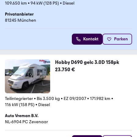
109.650 km
•
94 kW (128 PS)
•
Diesel
Privatanbieter
81245 München
Kontakt
Parken
Hobby D690 gelc 3.0D 158pk
23.750 €
Teilintegrierter
•
Bis 3.500 kg
•
EZ 09/2007
•
171.982 km
•
116 kW (158 PS)
•
Diesel
Auto Vreman B.V.
NL-6904 PC Zevenaar