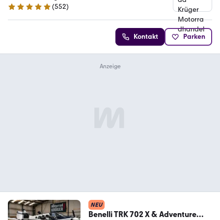
(
552
)
4.9 Sterne
Kontakt
Parken
NEU
Benelli TRK 702 X & Adventure