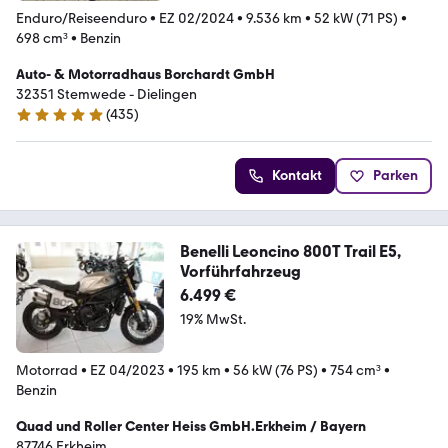
Enduro/Reiseenduro
•
EZ 02/2024
•
9.536 km
•
52 kW (71 PS)
•
698 cm³
•
Benzin
Auto- & Motorradhaus Borchardt GmbH
32351 Stemwede - Dielingen
(
435
)
4.9 Sterne
Kontakt
Parken
Benelli Leoncino 800T Trail E5,
Vorführfahrzeug
6.499 €
19% MwSt.
Motorrad
•
EZ 04/2023
•
195 km
•
56 kW (76 PS)
•
754 cm³
•
Benzin
Quad und Roller Center Heiss GmbH.Erkheim / Bayern
87746 Erkheim