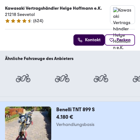
Kawasaki Vertragshändler Helge Hoffmann e.K.
21218 Seevetal
(
624
)
4.7 Sterne
Kontakt
Parken
Ähnliche Fahrzeuge des Anbieters
Benelli TNT 899 S
4.180 €
Verhandlungsbasis