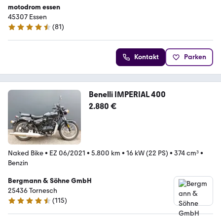
motodrom essen
45307 Essen
(
81
)
4.6 Sterne
Kontakt
Parken
Benelli IMPERIAL 400
2.880 €
Naked Bike
•
EZ 06/2021
•
5.800 km
•
16 kW (22 PS)
•
374 cm³
•
Benzin
Bergmann & Söhne GmbH
25436 Tornesch
(
115
)
4.7 Sterne