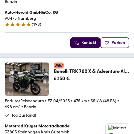
Benzin
Auto-Herold GmbH&Co. KG
90475 Nürnberg
(
198
)
4.9 Sterne
Kontakt
Parken
NEU
Benelli TRK 702 X & Adventure Alu
Koffer Top Zustand!
6.150 €
Enduro/Reiseenduro
•
EZ 04/2025
•
475 km
•
35 kW (48 PS)
•
698 cm³
•
Benzin
Top Zustand!
Motorrad Krüger Motorradhandel
33803 Steinhagen Kreis Gütersloh