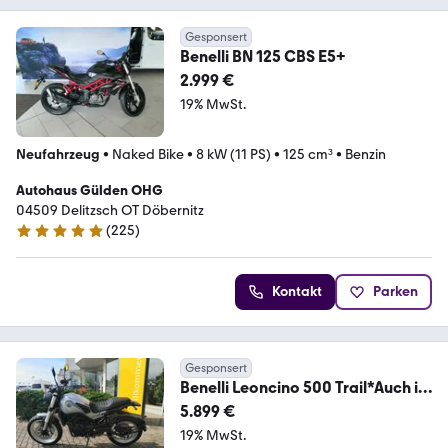
Gesponsert
Benelli BN 125 CBS E5+
2.999 €
19% MwSt.
Neufahrzeug
•
Naked Bike
•
8 kW (11 PS)
•
125 cm³
•
Benzin
Autohaus Gülden OHG
04509 Delitzsch OT Döbernitz
(
225
)
5 Sterne
Kontakt
Parken
Gesponsert
Benelli Leoncino 500 Trail*Auch in
Green!!
5.899 €
19% MwSt.