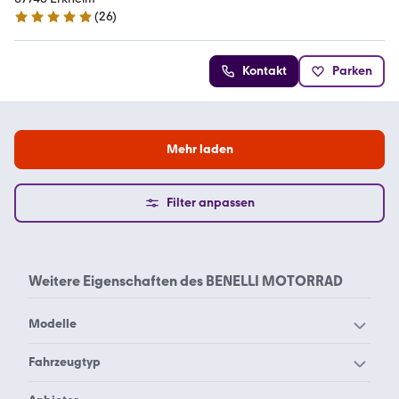
(
26
)
5 Sterne
Kontakt
Parken
Mehr laden
Filter anpassen
Weitere Eigenschaften des
BENELLI MOTORRAD
Modelle
Benelli 125
Benelli 502 C
Fahrzeugtyp
Benelli 750 Sei
Benelli 752 S
Benelli Enduro
Benelli Naked Bike