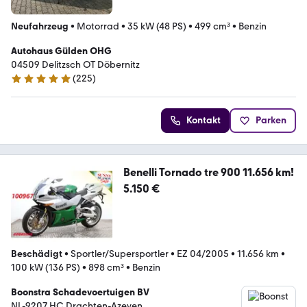
Neufahrzeug
•
Motorrad
•
35 kW (48 PS)
•
499 cm³
•
Benzin
Autohaus Gülden OHG
04509 Delitzsch OT Döbernitz
(
225
)
5 Sterne
Kontakt
Parken
Benelli Tornado tre 900 11.656 km!
5.150 €
Beschädigt
•
Sportler/Supersportler
•
EZ 04/2005
•
11.656 km
•
100 kW (136 PS)
•
898 cm³
•
Benzin
Boonstra Schadevoertuigen BV
NL-9207 HC Drachten-Azeven