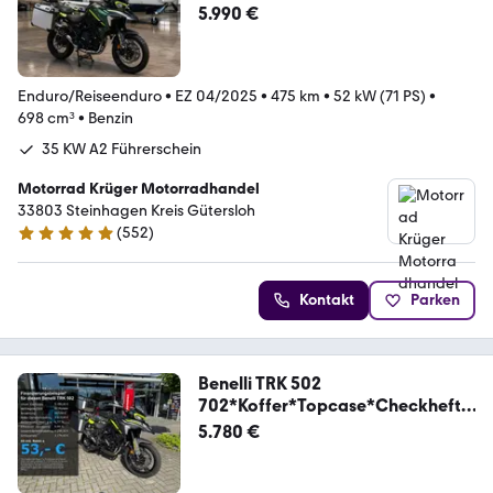
Koffer 35 KW A2 tiefer
5.990 €
Enduro/Reiseenduro
•
EZ 04/2025
•
475 km
•
52 kW (71 PS)
•
698 cm³
•
Benzin
35 KW A2 Führerschein
Motorrad Krüger Motorradhandel
33803 Steinhagen Kreis Gütersloh
(
552
)
4.9 Sterne
Kontakt
Parken
Benelli TRK 502
702*Koffer*Topcase*Checkheft*
Schwarz*
5.780 €