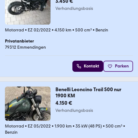
3.450 €
Verhandlungsbasis
Motorrad
•
EZ 02/2022
•
4.150 km
•
500 cm³
•
Benzin
Privatanbieter
79312 Emmendingen
Kontakt
Parken
Benelli Leoncino Trail 500 nur
1900 KM
4.150 €
Verhandlungsbasis
Motorrad
•
EZ 05/2022
•
1.900 km
•
35 kW (48 PS)
•
500 cm³
•
Benzin