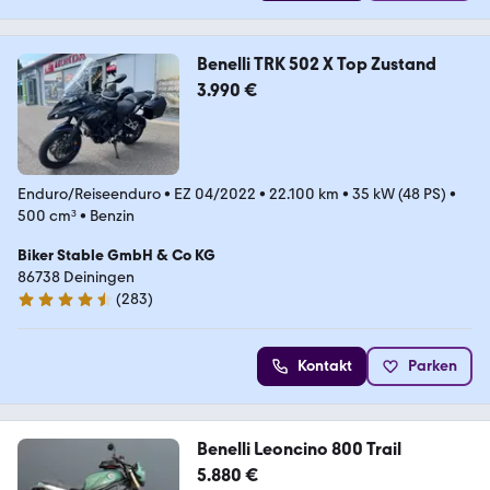
Benelli TRK 502 X Top Zustand
3.990 €
Enduro/Reiseenduro
•
EZ 04/2022
•
22.100 km
•
35 kW (48 PS)
•
500 cm³
•
Benzin
Biker Stable GmbH & Co KG
86738 Deiningen
(
283
)
4.6 Sterne
Kontakt
Parken
Benelli Leoncino 800 Trail
5.880 €