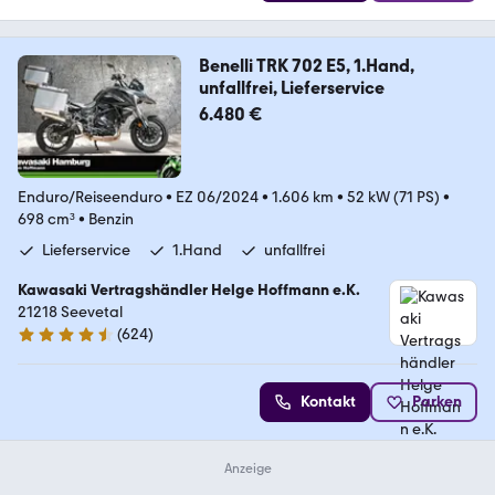
Benelli TRK 702 E5, 1.Hand,
unfallfrei, Lieferservice
6.480 €
Enduro/Reiseenduro
•
EZ 06/2024
•
1.606 km
•
52 kW (71 PS)
•
698 cm³
•
Benzin
Lieferservice
1.Hand
unfallfrei
Kawasaki Vertragshändler Helge Hoffmann e.K.
21218 Seevetal
(
624
)
4.7 Sterne
Kontakt
Parken