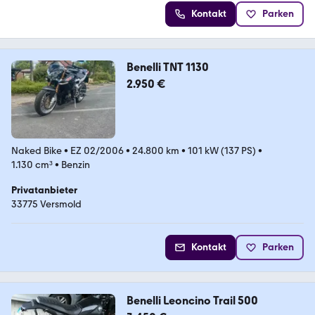
Kontakt
Parken
Benelli TNT 1130
2.950 €
Naked Bike
•
EZ 02/2006
•
24.800 km
•
101 kW (137 PS)
•
1.130 cm³
•
Benzin
Privatanbieter
33775 Versmold
Kontakt
Parken
Benelli Leoncino Trail 500