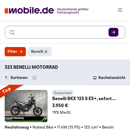
Filter
Benelli
323 BENELLI MOTORRAD
Sortieren
Kachelansicht
Top
Gesponsert
Benelli BKX 125 S E5+, sofort
lieferbar, Lieferservice
3.950 €
19% MwSt.
Neufahrzeug
•
Naked Bike
•
11 kW (15 PS)
•
125 cm³
•
Benzin