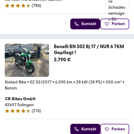
(
786
)
4.4 Sterne
Kontakt
Parken
Benelli BN 302 Bj 17 / NUR 6 TKM
Gepflegt !
2.790 €
Naked Bike
•
EZ 02/2017
•
6.590 km
•
28 kW (38 PS)
•
300 cm³
•
Benzin
CR-Bikes GmbH
42697 Solingen
(
216
)
4.4 Sterne
Kontakt
Parken