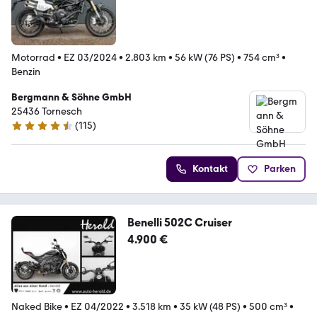
Motorrad
•
EZ 03/2024
•
2.803 km
•
56 kW (76 PS)
•
754 cm³
•
Benzin
Bergmann & Söhne GmbH
25436 Tornesch
(
115
)
4.7 Sterne
Kontakt
Parken
Benelli 502C Cruiser
4.900 €
Naked Bike
•
EZ 04/2022
•
3.518 km
•
35 kW (48 PS)
•
500 cm³
•