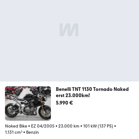
Benelli TNT 1130 Tornado Naked
erst 23.000km!
5.990 €
Naked Bike
•
EZ 04/2005
•
23.000 km
•
101 kW (137 PS)
•
1.131 cm³
•
Benzin