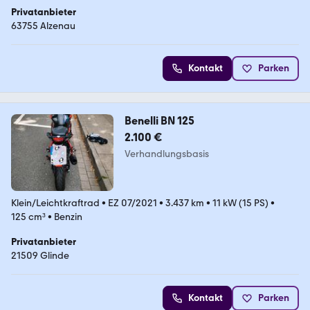
Privatanbieter
63755 Alzenau
Kontakt
Parken
Benelli BN 125
2.100 €
Verhandlungsbasis
Klein/Leichtkraftrad
•
EZ 07/2021
•
3.437 km
•
11 kW (15 PS)
•
125 cm³
•
Benzin
Privatanbieter
21509 Glinde
Kontakt
Parken