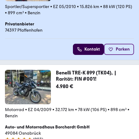
Sportler/Supersportler
•
EZ 05/2010
•
15.826 km
•
88 kW (120 PS)
•
899 cm³
•
Benzin
Privatanbieter
74397 Pfaffenhofen
Kontakt
Parken
Benelli TRE-K 899 (TK04), |
Rarität: FIN #001!
4.980 €
Motorrad
•
EZ 04/2009
•
32.172 km
•
78 kW (106 PS)
•
898 cm³
•
Benzin
Auto- und Motorradhaus Borchardt GmbH
49084 Osnabrück