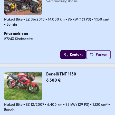
Verhandlungsbasis
Naked Bike
•
EZ 06/2010
•
14.000 km
•
96 kW (131 PS)
•
1.130 cm³
•
Benzin
Privatanbieter
27243 Kirchseelte
Kontakt
Parken
Benelli TNT 1130
6.300 €
Naked Bike
•
EZ 12/2007
•
6.400 km
•
95 kW (129 PS)
•
1.130 cm³
•
Benzin