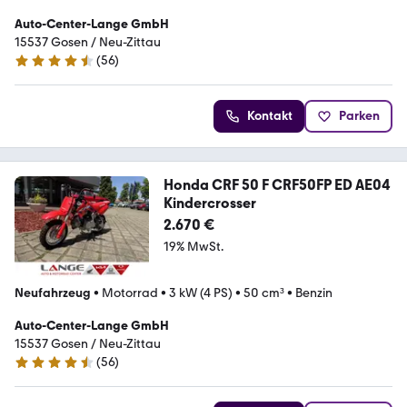
Auto-Center-Lange GmbH
15537 Gosen / Neu-Zittau
(
56
)
4.7 Sterne
Kontakt
Parken
Honda CRF 50 F CRF50FP ED AE04
Kindercrosser
2.670 €
19% MwSt.
Neufahrzeug
•
Motorrad
•
3 kW (4 PS)
•
50 cm³
•
Benzin
Auto-Center-Lange GmbH
15537 Gosen / Neu-Zittau
(
56
)
4.7 Sterne