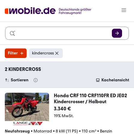
Filter
kindercross
2 KINDERCROSS
Sortieren
Kachelansicht
Honda CRF 110 CRF110FR ED JE02
Kindercrosser / Halbaut
3.340 €
19% MwSt.
Neufahrzeug
•
Motorrad
•
8 kW (11 PS)
•
110 cm³
•
Benzin