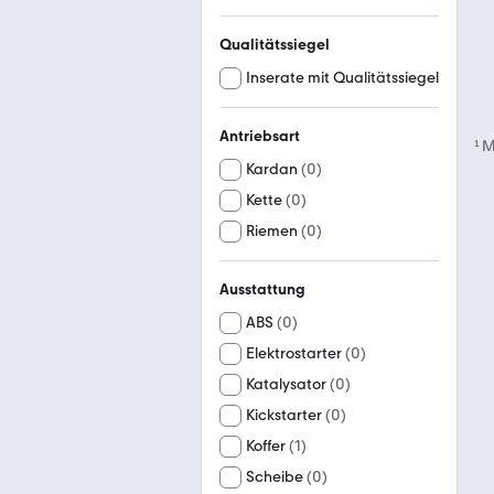
Qualitätssiegel
Inserate mit Qualitätssiegel
Antriebsart
¹
M
Kardan
(
0
)
Kette
(
0
)
Riemen
(
0
)
Ausstattung
ABS
(
0
)
Elektrostarter
(
0
)
Katalysator
(
0
)
Kickstarter
(
0
)
Koffer
(
1
)
Scheibe
(
0
)