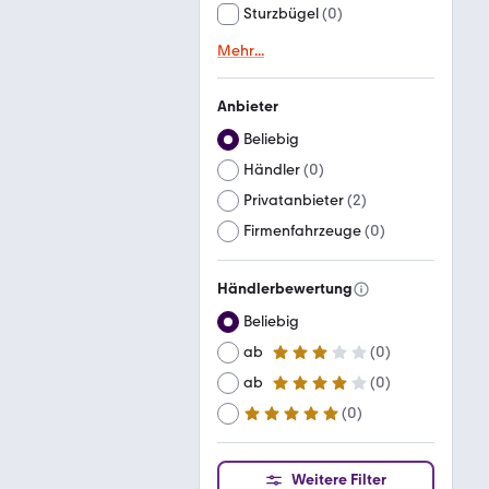
Sturzbügel
(
0
)
Mehr
...
Anbieter
Beliebig
Händler
(
0
)
Privatanbieter
(
2
)
Firmenfahrzeuge
(
0
)
Händlerbewertung
Beliebig
ab
(
0
)
3 Sterne
ab
(
0
)
4 Sterne
(
0
)
ab
5 Sterne
Weitere Filter