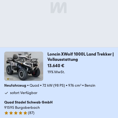
Loncin XWolf 1000L Land Trekker |
Vollausstattung
13.640 €
19% MwSt.
Neufahrzeug
•
Quad
•
72 kW (98 PS)
•
976 cm³
•
Benzin
sofort Verfügbar
Quad Stadel Schwab GmbH
91595 Burgoberbach
(
87
)
5 Sterne