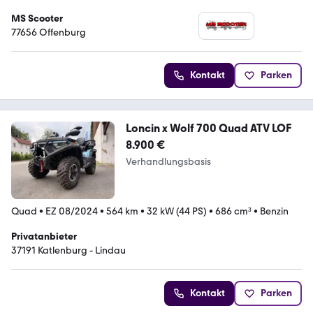
MS Scooter
77656 Offenburg
Kontakt
Parken
Loncin x Wolf 700 Quad ATV LOF
8.900 €
Verhandlungsbasis
Quad
•
EZ 08/2024
•
564 km
•
32 kW (44 PS)
•
686 cm³
•
Benzin
Privatanbieter
37191 Katlenburg - Lindau
Kontakt
Parken