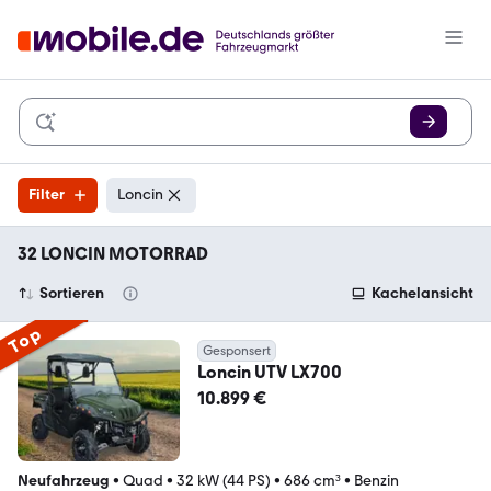
Filter
Loncin
32 LONCIN MOTORRAD
Sortieren
Kachelansicht
Top
Gesponsert
Loncin UTV LX700
10.899 €
Neufahrzeug
•
Quad
•
32 kW (44 PS)
•
686 cm³
•
Benzin