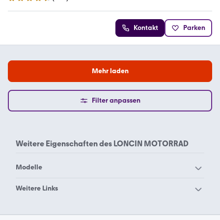
4.6 Sterne
Kontakt
Parken
Mehr laden
Filter anpassen
Weitere Eigenschaften des
LONCIN MOTORRAD
Modelle
Loncin XWOLF 300
Loncin XWolf 700L
Weitere Links
Access Motor Motorrad
Adly Motorrad