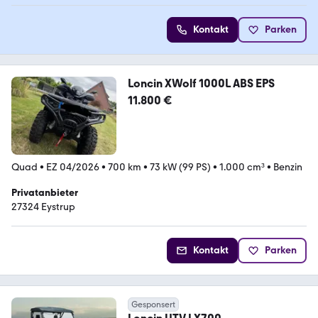
Kontakt
Parken
Loncin XWolf 1000L ABS EPS
11.800 €
Quad
•
EZ 04/2026
•
700 km
•
73 kW (99 PS)
•
1.000 cm³
•
Benzin
Privatanbieter
27324 Eystrup
Kontakt
Parken
Gesponsert