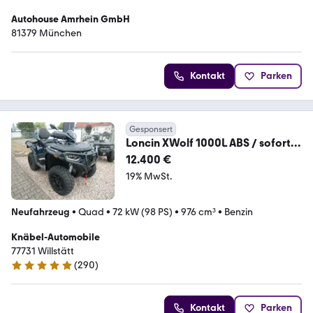
Autohouse Amrhein GmbH
81379 München
Kontakt
Parken
Gesponsert
Loncin XWolf 1000L ABS / sofort
verfügbar
12.400 €
19% MwSt.
Neufahrzeug
•
Quad
•
72 kW (98 PS)
•
976 cm³
•
Benzin
Knäbel-Automobile
77731 Willstätt
(
290
)
4.9 Sterne
Kontakt
Parken