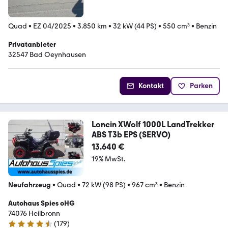
Quad
•
EZ 04/2025
•
3.850 km
•
32 kW (44 PS)
•
550 cm³
•
Benzin
Privatanbieter
32547 Bad Oeynhausen
Kontakt
Parken
Loncin XWolf 1000L LandTrekker
ABS T3b EPS (SERVO)
13.640 €
19% MwSt.
Neufahrzeug
•
Quad
•
72 kW (98 PS)
•
967 cm³
•
Benzin
Autohaus Spies oHG
74076 Heilbronn
(
179
)
4.5 Sterne