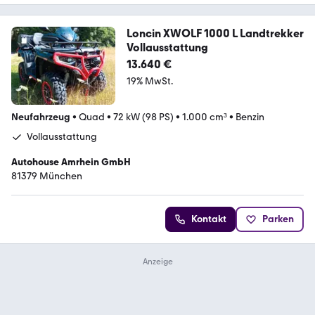
Loncin XWOLF 1000 L Landtrekker
Vollausstattung
13.640 €
19% MwSt.
Neufahrzeug
•
Quad
•
72 kW (98 PS)
•
1.000 cm³
•
Benzin
Vollausstattung
Autohouse Amrhein GmbH
81379 München
Kontakt
Parken