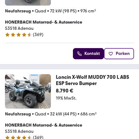
Neufahrzeug
•
Quad
•
72 kW (98 PS)
•
976 cm³
HONERBACH Motorrad- & Autoservice
53518 Adenau
(
369
)
4.6 Sterne
Kontakt
Parken
Loncin X-Wolf MUDDY 700 L ABS
ESP Servo Bumper
8.790 €
19% MwSt.
Neufahrzeug
•
Quad
•
32 kW (44 PS)
•
686 cm³
HONERBACH Motorrad- & Autoservice
53518 Adenau
(
369
)