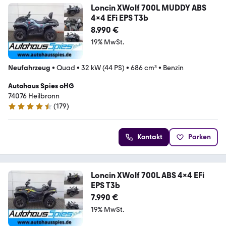
Loncin XWolf 700L MUDDY ABS
4x4 EFi EPS T3b
8.990 €
19% MwSt.
Neufahrzeug
•
Quad
•
32 kW (44 PS)
•
686 cm³
•
Benzin
Autohaus Spies oHG
74076 Heilbronn
(
179
)
4.5 Sterne
Kontakt
Parken
Loncin XWolf 700L ABS 4x4 EFi
EPS T3b
7.990 €
19% MwSt.