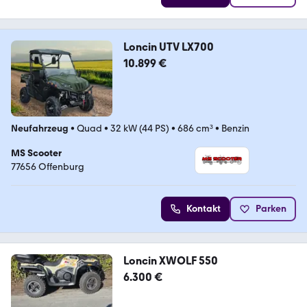
Loncin UTV LX700
10.899 €
Neufahrzeug
•
Quad
•
32 kW (44 PS)
•
686 cm³
•
Benzin
MS Scooter
77656 Offenburg
Kontakt
Parken
Loncin XWOLF 550
6.300 €