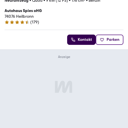
Neufahrzeug
•
Quad
•
9 kW (12 PS)
•
176 cm³
•
Benzin
Autohaus Spies oHG
74076 Heilbronn
(
179
)
4.5 Sterne
Kontakt
Parken