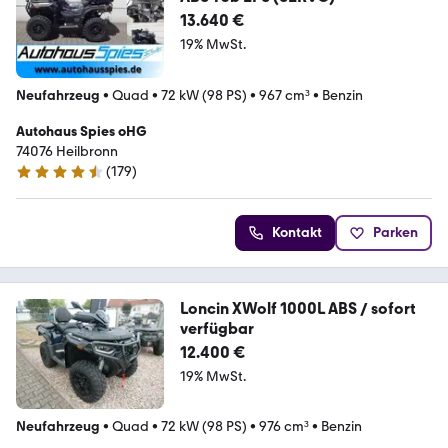
13.640 €
19% MwSt.
Neufahrzeug
•
Quad
•
72 kW (98 PS)
•
967 cm³
•
Benzin
Autohaus Spies oHG
74076 Heilbronn
(
179
)
4.5 Sterne
Kontakt
Parken
Loncin XWolf 1000L ABS / sofort
verfügbar
12.400 €
19% MwSt.
Neufahrzeug
•
Quad
•
72 kW (98 PS)
•
976 cm³
•
Benzin