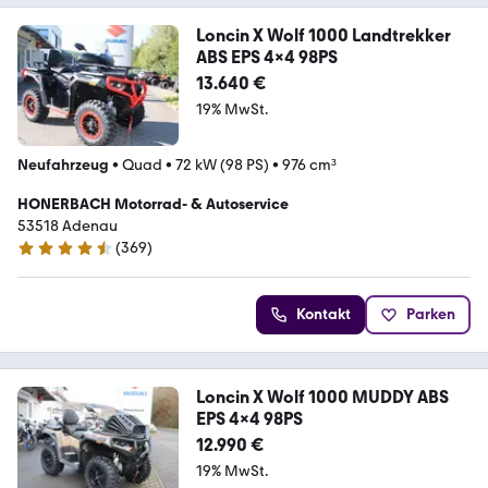
Loncin X Wolf 1000 Landtrekker
ABS EPS 4x4 98PS
13.640 €
19% MwSt.
Neufahrzeug
•
Quad
•
72 kW (98 PS)
•
976 cm³
HONERBACH Motorrad- & Autoservice
53518 Adenau
(
369
)
4.6 Sterne
Kontakt
Parken
Loncin X Wolf 1000 MUDDY ABS
EPS 4x4 98PS
12.990 €
19% MwSt.