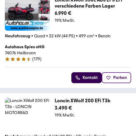
verschiedene Farben Lager
6.990 €
19% MwSt.
Neufahrzeug
•
Quad
•
32 kW (44 PS)
•
499 cm³
•
Benzin
Autohaus Spies oHG
74076 Heilbronn
(
179
)
4.5 Sterne
Kontakt
Parken
Loncin XWolf 200 EFi T3b
3.490 €
19% MwSt.