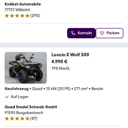
Knäbel-Automobile
77731 Willstätt
(
290
)
4.9 Sterne
Kontakt
Parken
Loncin X Wolf 300
4.990 €
19% MwSt.
Neufahrzeug
•
Quad
•
15 kW (20 PS)
•
271 cm³
•
Benzin
Auf Lager
Quad Stadel Schwab GmbH
91595 Burgoberbach
(
87
)
5 Sterne