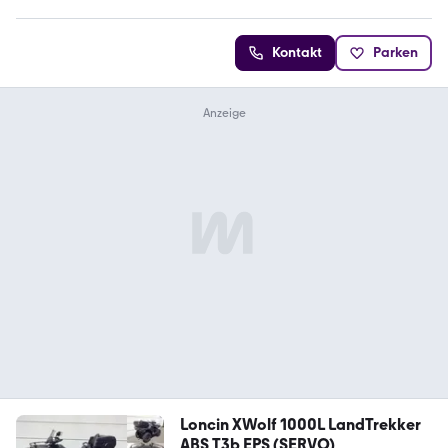
Kontakt
Parken
Loncin XWolf 1000L LandTrekker
ABS T3b EPS (SERVO)