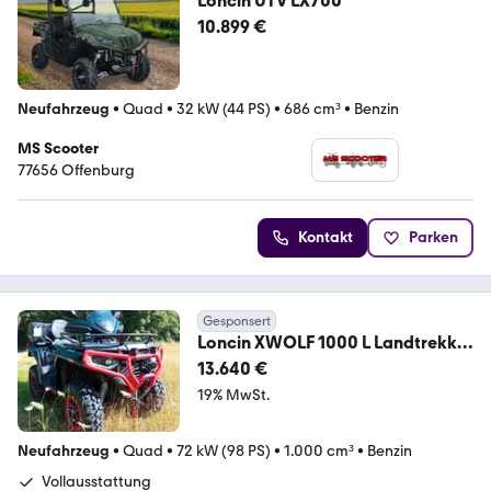
Loncin UTV LX700
10.899 €
Neufahrzeug
•
Quad
•
32 kW (44 PS)
•
686 cm³
•
Benzin
MS Scooter
77656 Offenburg
Kontakt
Parken
Gesponsert
Loncin XWOLF 1000 L Landtrekker
Vollausstattung
13.640 €
19% MwSt.
Neufahrzeug
•
Quad
•
72 kW (98 PS)
•
1.000 cm³
•
Benzin
Vollausstattung