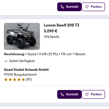
Kontakt
Parken
Loncin Xwolf 200 T3
3.290 €
19% MwSt.
Neufahrzeug
•
Quad
•
9 kW (12 PS)
•
176 cm³
•
Benzin
Sofort Verfügbar
Quad Stadel Schwab GmbH
91595 Burgoberbach
(
87
)
5 Sterne
Kontakt
Parken