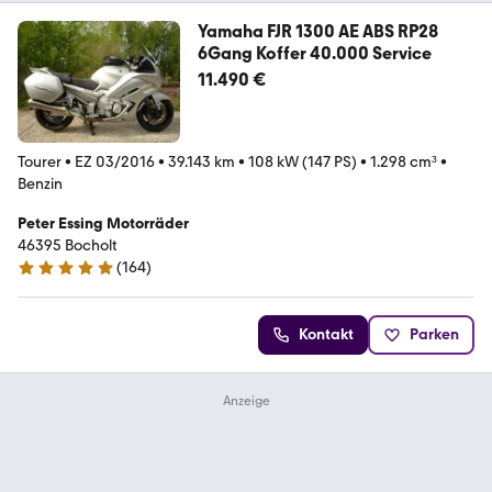
Yamaha FJR 1300 AE ABS RP28
6Gang Koffer 40.000 Service
11.490 €
Tourer
•
EZ 03/2016
•
39.143 km
•
108 kW (147 PS)
•
1.298 cm³
•
Benzin
Peter Essing Motorräder
46395 Bocholt
(
164
)
5 Sterne
Kontakt
Parken