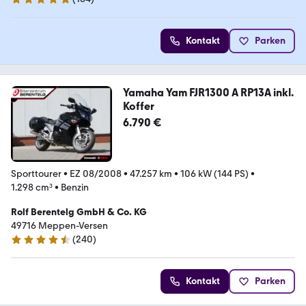
5 Sterne
Kontakt
Parken
Yamaha Yam FJR1300 A RP13A inkl.
Koffer
6.790 €
Sporttourer
•
EZ 08/2008
•
47.257 km
•
106 kW (144 PS)
•
1.298 cm³
•
Benzin
Rolf Berentelg GmbH & Co. KG
49716 Meppen-Versen
(
240
)
4.7 Sterne
Kontakt
Parken