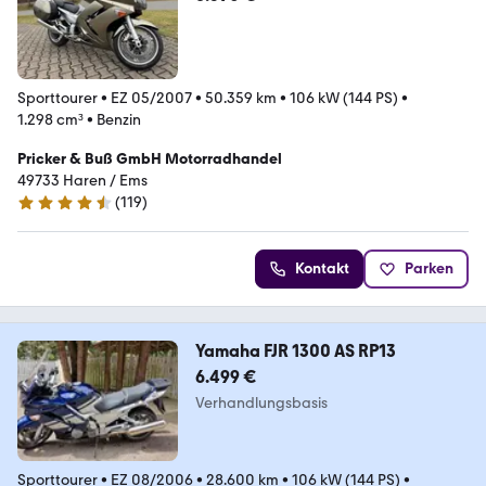
Sporttourer
•
EZ 05/2007
•
50.359 km
•
106 kW (144 PS)
•
1.298 cm³
•
Benzin
Pricker & Buß GmbH Motorradhandel
49733 Haren / Ems
(
119
)
4.3 Sterne
Kontakt
Parken
Yamaha FJR 1300 AS RP13
6.499 €
Verhandlungsbasis
Sporttourer
•
EZ 08/2006
•
28.600 km
•
106 kW (144 PS)
•