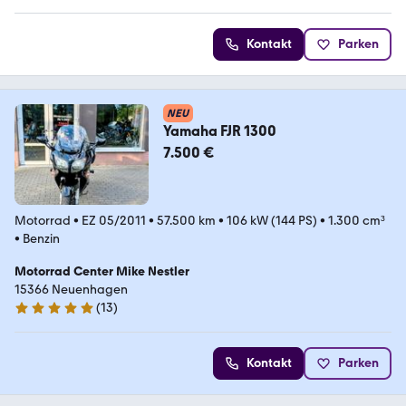
Kontakt
Parken
NEU
Yamaha FJR 1300
7.500 €
Motorrad
•
EZ 05/2011
•
57.500 km
•
106 kW (144 PS)
•
1.300 cm³
•
Benzin
Motorrad Center Mike Nestler
15366 Neuenhagen
(
13
)
5 Sterne
Kontakt
Parken