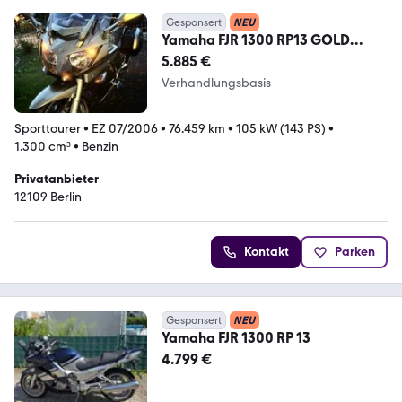
Gesponsert
NEU
Yamaha FJR 1300 RP13 GOLD
TOPP! Service,HU,Reifen NEU
5.885 €
Verhandlungsbasis
Sporttourer
•
EZ 07/2006
•
76.459 km
•
105 kW (143 PS)
•
1.300 cm³
•
Benzin
Privatanbieter
12109 Berlin
Kontakt
Parken
Gesponsert
NEU
Yamaha FJR 1300 RP 13
4.799 €