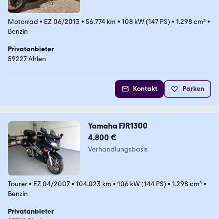
Motorrad
•
EZ 06/2013
•
56.774 km
•
108 kW (147 PS)
•
1.298 cm³
•
Benzin
Privatanbieter
59227 Ahlen
Kontakt
Parken
Yamaha FJR1300
4.800 €
Verhandlungsbasis
Tourer
•
EZ 04/2007
•
104.023 km
•
106 kW (144 PS)
•
1.298 cm³
•
Benzin
Privatanbieter