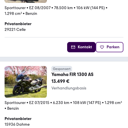
Sporttourer
•
EZ 08/2007
•
78.500 km
•
106 kW (144 PS)
•
1.298 cm³
•
Benzin
Privatanbieter
29221 Celle
Kontakt
Parken
Gesponsert
Yamaha FJR 1300 AS
13.499 €
Verhandlungsbasis
Sporttourer
•
EZ 07/2015
•
6.230 km
•
108 kW (147 PS)
•
1.298 cm³
•
Benzin
Privatanbieter
15936 Dahme