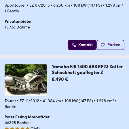
Sporttourer
•
EZ 07/2015
•
6.230 km
•
108 kW (147 PS)
•
1.298 cm³
•
Benzin
Privatanbieter
15936 Dahme
Kontakt
Parken
Yamaha FJR 1300 ABS RP23 Koffer
Scheckheft gepflegter Z
8.490 €
Tourer
•
EZ 11/2012
•
41.064 km
•
108 kW (147 PS)
•
1.298 cm³
•
Benzin
Peter Essing Motorräder
46395 Bocholt
(
164
)