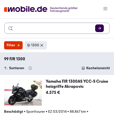
Filter
fjr 1300
99 FJR 1300
Sortieren
Kachelansicht
Yamaha FJR 1300AS YCC-S Cruise
heizgriffe Akrapovic
4.575 €
Beschädigt
•
Sporttourer
•
EZ 03/2014
•
88.867 km
•