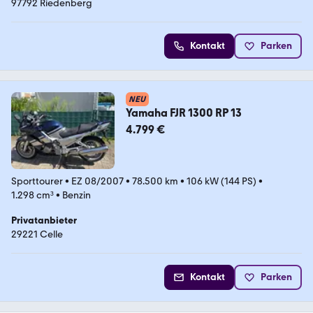
97792 Riedenberg
Kontakt
Parken
NEU
Yamaha FJR 1300 RP 13
4.799 €
Sporttourer
•
EZ 08/2007
•
78.500 km
•
106 kW (144 PS)
•
1.298 cm³
•
Benzin
Privatanbieter
29221 Celle
Kontakt
Parken