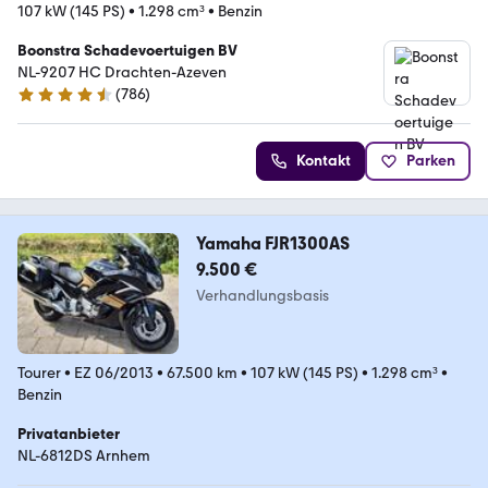
107 kW (145 PS)
•
1.298 cm³
•
Benzin
Boonstra Schadevoertuigen BV
NL-9207 HC Drachten-Azeven
(
786
)
4.4 Sterne
Kontakt
Parken
Yamaha FJR1300AS
9.500 €
Verhandlungsbasis
Tourer
•
EZ 06/2013
•
67.500 km
•
107 kW (145 PS)
•
1.298 cm³
•
Benzin
Privatanbieter
NL-6812DS Arnhem