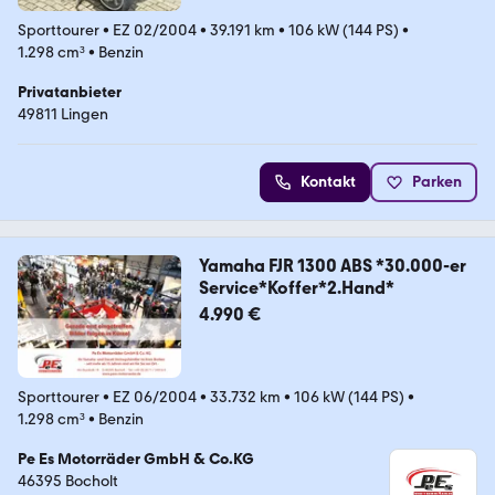
Sporttourer
•
EZ 02/2004
•
39.191 km
•
106 kW (144 PS)
•
1.298 cm³
•
Benzin
Privatanbieter
49811 Lingen
Kontakt
Parken
Yamaha FJR 1300 ABS *30.000-er
Service*Koffer*2.Hand*
4.990 €
Sporttourer
•
EZ 06/2004
•
33.732 km
•
106 kW (144 PS)
•
1.298 cm³
•
Benzin
Pe Es Motorräder GmbH & Co.KG
46395 Bocholt