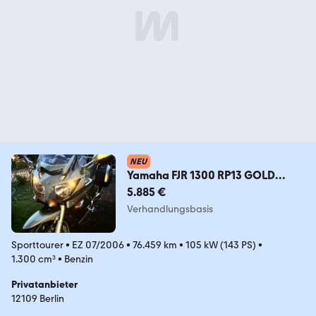
NEU
Yamaha FJR 1300 RP13 GOLD
TOPP! Service,HU,Reifen NEU
5.885 €
Verhandlungsbasis
Sporttourer
•
EZ 07/2006
•
76.459 km
•
105 kW (143 PS)
•
1.300 cm³
•
Benzin
Privatanbieter
12109 Berlin