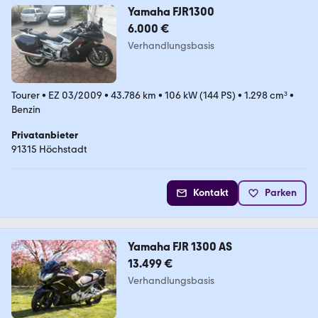
Yamaha FJR1300
6.000 €
Verhandlungsbasis
Tourer
•
EZ 03/2009
•
43.786 km
•
106 kW (144 PS)
•
1.298 cm³
•
Benzin
Privatanbieter
91315 Höchstadt
Kontakt
Parken
Yamaha FJR 1300 AS
13.499 €
Verhandlungsbasis