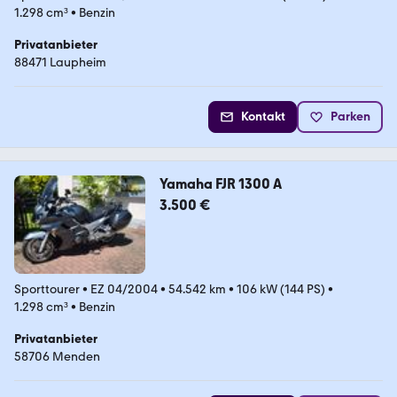
1.298 cm³
•
Benzin
Privatanbieter
88471 Laupheim
Kontakt
Parken
Yamaha FJR 1300 A
3.500 €
Sporttourer
•
EZ 04/2004
•
54.542 km
•
106 kW (144 PS)
•
1.298 cm³
•
Benzin
Privatanbieter
58706 Menden