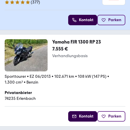
(
377
)
4.8 Sterne
Kontakt
Parken
Yamaha FJR 1300 RP 23
7.555 €
Verhandlungsbasis
Sporttourer
•
EZ 06/2013
•
102.671 km
•
108 kW (147 PS)
•
1.300 cm³
•
Benzin
Privatanbieter
74235 Erlenbach
Kontakt
Parken