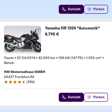
Kontakt
Parken
Yamaha FJR 1300 *Automatik*
8.790 €
Tourer
•
EZ 04/2014
•
42.000 km
•
108 kW (147 PS)
•
1.300 cm³
•
Benzin
HM Motorradhaus GMBH
60437 Frankfurt/M.
(
286
)
4.5 Sterne
Kontakt
Parken