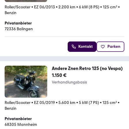
Roller/Scooter
•
EZ 06/2013
•
2.200 km
•
6 kW (8 PS)
•
125 cm³
•
Benzin
Privatanbieter
72336 Balingen
Kontakt
Parken
Andere Znen Retro 125 (no Vespa)
1.150 €
Verhandlungsbasis
Roller/Scooter
•
EZ 05/2019
•
5.600 km
•
5 kW (7 PS)
•
125 cm³
•
Benzin
Privatanbieter
68305 Mannheim