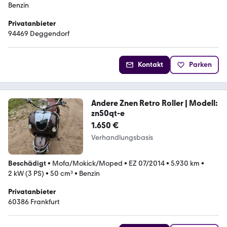
Benzin
Privatanbieter
94469 Deggendorf
Kontakt
Parken
Andere Znen Retro Roller | Modell:
zn50qt-e
1.650 €
Verhandlungsbasis
Beschädigt
•
Mofa/Mokick/Moped
•
EZ 07/2014
•
5.930 km
•
2 kW (3 PS)
•
50 cm³
•
Benzin
Privatanbieter
60386 Frankfurt