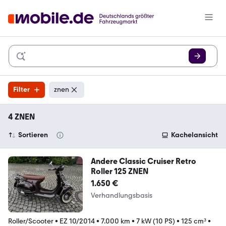
Filter
znen
4 ZNEN
Sortieren
Kachelansicht
Andere Classic Cruiser Retro
Roller 125 ZNEN
1.650 €
Verhandlungsbasis
Roller/Scooter
•
EZ 10/2014
•
7.000 km
•
7 kW (10 PS)
•
125 cm³
•