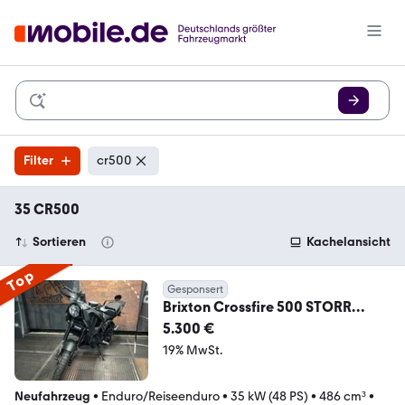
Filter
cr500
35 CR500
Sortieren
Kachelansicht
Top
Gesponsert
Brixton Crossfire 500 STORR
*AKTION*Aussteller
5.300 €
19% MwSt.
Neufahrzeug
•
Enduro/Reiseenduro
•
35 kW (48 PS)
•
486 cm³
•