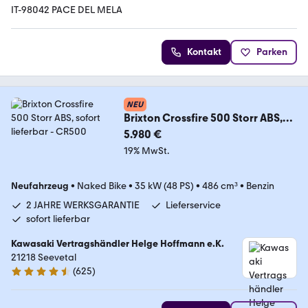
IT-98042 PACE DEL MELA
Kontakt
Parken
NEU
Brixton Crossfire 500 Storr ABS,
sofort lieferbar
5.980 €
19% MwSt.
Neufahrzeug
•
Naked Bike
•
35 kW (48 PS)
•
486 cm³
•
Benzin
2 JAHRE WERKSGARANTIE
Lieferservice
sofort lieferbar
Kawasaki Vertragshändler Helge Hoffmann e.K.
21218 Seevetal
(
625
)
4.6 Sterne