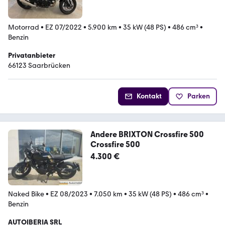
Motorrad
•
EZ 07/2022
•
5.900 km
•
35 kW (48 PS)
•
486 cm³
•
Benzin
Privatanbieter
66123 Saarbrücken
Kontakt
Parken
Andere BRIXTON Crossfire 500
Crossfire 500
4.300 €
Naked Bike
•
EZ 08/2023
•
7.050 km
•
35 kW (48 PS)
•
486 cm³
•
Benzin
AUTOIBERIA SRL