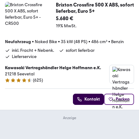
Brixton Crossfire 500 X ABS, sofort
lieferbar, Euro 5+
5.680 €
19% MwSt.
Neufahrzeug
•
Naked Bike
•
35 kW (48 PS)
•
486 cm³
•
Benzin
inkl. Fracht + Nebenk.
sofort lieferbar
Lieferservice
Kawasaki Vertragshändler Helge Hoffmann e.K.
21218 Seevetal
(
625
)
4.6 Sterne
Kontakt
Parken