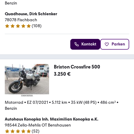
Benzin
Quadhouse, Dirk Schlenker
78078 Fischbach
(
108
)
4.8 Sterne
Kontakt
Parken
Brixton Crossfire 500
3.250 €
Motorrad
•
EZ 07/2021
•
5.112 km
•
35 kW (48 PS)
•
486 cm³
•
Benzin
Autohaus Konopka Inh. Maximilian Konopka e.K.
98544 Zella-Mehlis OT Benshausen
(
52
)
5 Sterne