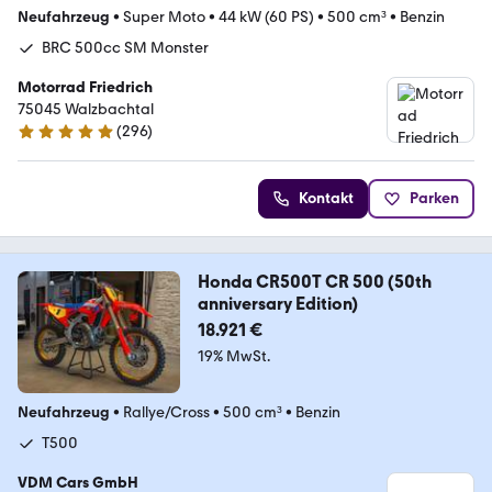
Neufahrzeug
•
Super Moto
•
44 kW (60 PS)
•
500 cm³
•
Benzin
BRC 500cc SM Monster
Motorrad Friedrich
75045 Walzbachtal
(
296
)
4.8 Sterne
Kontakt
Parken
Honda CR500T CR 500 (50th
anniversary Edition)
18.921 €
19% MwSt.
Neufahrzeug
•
Rallye/Cross
•
500 cm³
•
Benzin
T500
VDM Cars GmbH