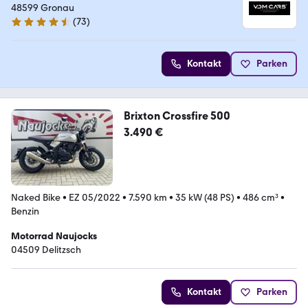
48599 Gronau
(
73
)
4.7 Sterne
Kontakt
Parken
Brixton Crossfire 500
3.490 €
Naked Bike
•
EZ 05/2022
•
7.590 km
•
35 kW (48 PS)
•
486 cm³
•
Benzin
Motorrad Naujocks
04509 Delitzsch
Kontakt
Parken