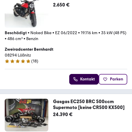
2.650 €
Beschädigt
•
Naked Bike
•
EZ 06/2022
•
19.116 km
•
35 kW (48 PS)
•
486 cm³
•
Benzin
Zweiradcenter Bernhardt
08294 Lößnitz
(
18
)
5 Sterne
Kontakt
Parken
Gasgas EC250 BRC 500ccm
Supermoto [keine CR500 KX500]
24.390 €