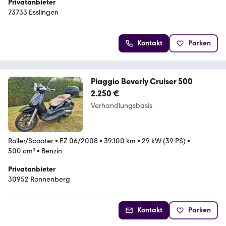
Privatanbieter
73733 Esslingen
Kontakt
Parken
Piaggio Beverly Cruiser 500
2.250 €
Verhandlungsbasis
Roller/Scooter
•
EZ 06/2008
•
39.100 km
•
29 kW (39 PS)
•
500 cm³
•
Benzin
Privatanbieter
30952 Ronnenberg
Kontakt
Parken