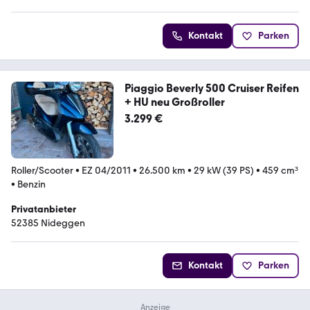
Kontakt
Parken
Piaggio Beverly 500 Cruiser Reifen
+ HU neu Großroller
3.299 €
Roller/Scooter
•
EZ 04/2011
•
26.500 km
•
29 kW (39 PS)
•
459 cm³
•
Benzin
Privatanbieter
52385 Nideggen
Kontakt
Parken