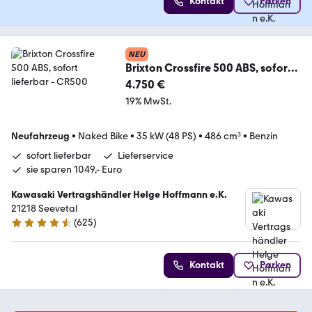
Kontakt
Parken
NEU
Brixton Crossfire 500 ABS, sofort
lieferbar
4.750 €
19% MwSt.
Neufahrzeug
•
Naked Bike
•
35 kW (48 PS)
•
486 cm³
•
Benzin
sofort lieferbar
Lieferservice
sie sparen 1049,- Euro
Kawasaki Vertragshändler Helge Hoffmann e.K.
21218 Seevetal
(
625
)
4.6 Sterne
Kontakt
Parken