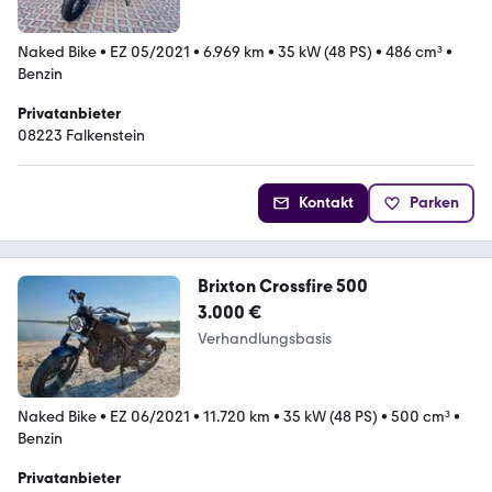
Naked Bike
•
EZ 05/2021
•
6.969 km
•
35 kW (48 PS)
•
486 cm³
•
Benzin
Privatanbieter
08223 Falkenstein
Kontakt
Parken
Brixton Crossfire 500
3.000 €
Verhandlungsbasis
Naked Bike
•
EZ 06/2021
•
11.720 km
•
35 kW (48 PS)
•
500 cm³
•
Benzin
Privatanbieter