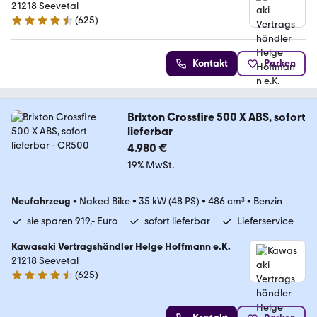
21218 Seevetal
(
625
)
4.6 Sterne
Kontakt
Parken
Brixton Crossfire 500 X ABS, sofort
lieferbar
4.980 €
19% MwSt.
Neufahrzeug
•
Naked Bike
•
35 kW (48 PS)
•
486 cm³
•
Benzin
sie sparen 919,- Euro
sofort lieferbar
Lieferservice
Kawasaki Vertragshändler Helge Hoffmann e.K.
21218 Seevetal
(
625
)
4.6 Sterne