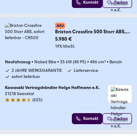
Kontakt
Parken
NEU
Brixton Crossfire 500 Storr ABS,
sofort lieferbar
5.980 €
19% MwSt.
Neufahrzeug
•
Naked Bike
•
35 kW (48 PS)
•
486 cm³
•
Benzin
2 JAHRE WERKSGARANTIE
Lieferservice
sofort lieferbar
Kawasaki Vertragshändler Helge Hoffmann e.K.
21218 Seevetal
(
625
)
4.6 Sterne
Kontakt
Parken