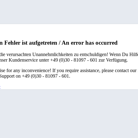
n Fehler ist aufgetreten / An error has occurred
 die verursachten Unannehmlichkeiten zu entschuldigen! Wenn Du Hilfe
unser Kundenservice unter +49 (0)30 - 81097 - 601 zur Verfügung.
se for any inconvenience! If you require assistance, please contact our
upport on +49 (0)30 - 81097 - 601.
e