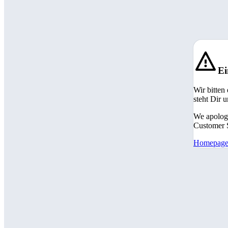
Ei
Wir bitten
steht Dir 
We apologi
Customer S
Homepag