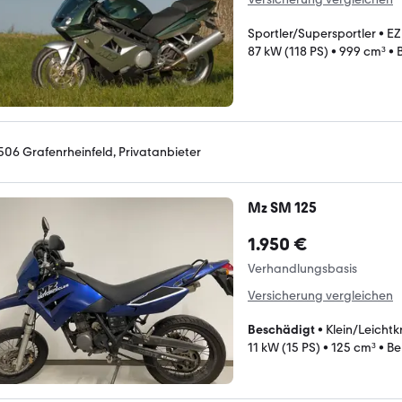
Sportler/Supersportler
•
EZ
87 kW (118 PS)
•
999 cm³
•
506 Grafenrheinfeld, Privatanbieter
Mz SM 125
1.950 €
Verhandlungsbasis
Versicherung vergleichen
Beschädigt
•
Klein/Leichtk
11 kW (15 PS)
•
125 cm³
•
Be