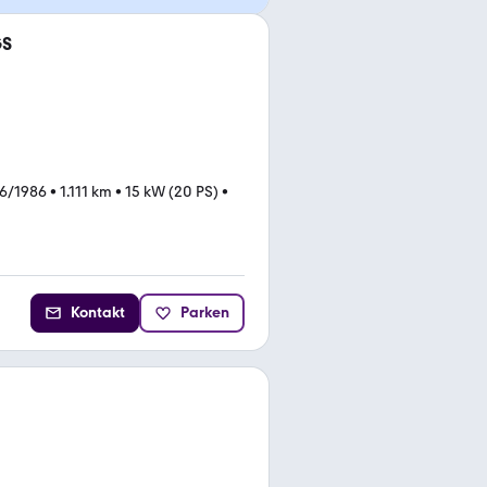
GS
6/1986
•
1.111 km
•
15 kW (20 PS)
•
Kontakt
Parken