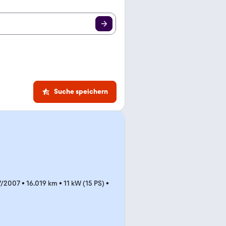
Suche speichern
7/2007
•
16.019 km
•
11 kW (15 PS)
•