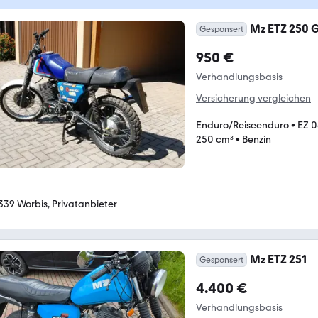
Mz ETZ 250 
Gesponsert
950 €
Verhandlungsbasis
Versicherung vergleichen
Enduro/Reiseenduro
•
EZ 0
250 cm³
•
Benzin
339 Worbis, Privatanbieter
Mz ETZ 251
Gesponsert
4.400 €
Verhandlungsbasis