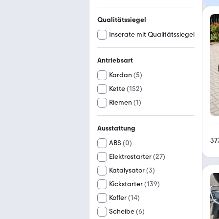
Qualitätssiegel
Inserate mit Qualitätssiegel
Antriebsart
Kardan
(
5
)
Kette
(
152
)
Riemen
(
1
)
Ausstattung
37
ABS
(
0
)
Elektrostarter
(
27
)
Katalysator
(
3
)
Kickstarter
(
139
)
Koffer
(
14
)
Scheibe
(
6
)