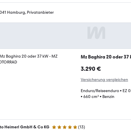
041 Hamburg, Privatanbieter
Mz Baghira 20 oder 37
3.290 €
Versicherung vergleichen
Enduro/Reiseenduro
•
EZ 
•
660 cm³
•
Benzin
to Heimerl GmbH & Co KG
(
13
)
5 Sterne