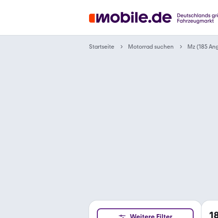
Motorrad suchen
Startseite
Mz (185 An
1
Weitere Filter