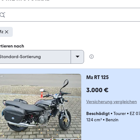
Mz
rtieren nach
Mz RT 125
3.000 €
Versicherung vergleichen
Beschädigt
•
Tourer
•
EZ 0
124 cm³
•
Benzin