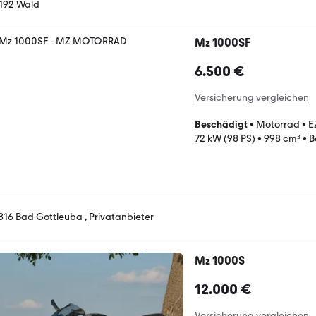
192 Wald
Mz 1000SF
6.500 €
Versicherung vergleichen
Beschädigt
•
Motorrad
•
E
72 kW (98 PS)
•
998 cm³
•
B
816 Bad Gottleuba , Privatanbieter
Mz 1000S
12.000 €
Versicherung vergleichen