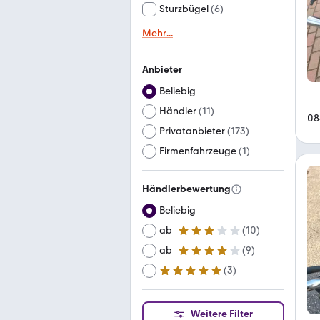
Sturzbügel
(
6
)
Mehr
...
Anbieter
Beliebig
Händler
(
11
)
08
Privatanbieter
(
173
)
Firmenfahrzeuge
(
1
)
Händlerbewertung
Beliebig
ab
(
10
)
3 Sterne
ab
(
9
)
4 Sterne
(
3
)
ab
5 Sterne
Weitere Filter