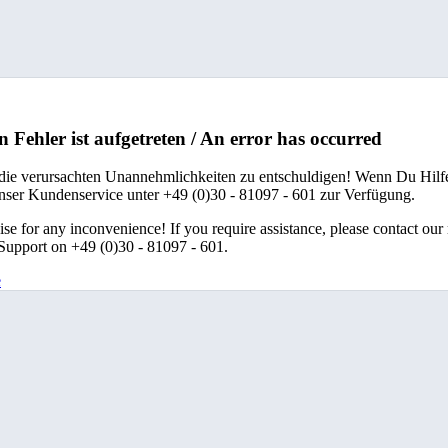
n Fehler ist aufgetreten / An error has occurred
 die verursachten Unannehmlichkeiten zu entschuldigen! Wenn Du Hilfe
unser Kundenservice unter +49 (0)30 - 81097 - 601 zur Verfügung.
se for any inconvenience! If you require assistance, please contact our
upport on +49 (0)30 - 81097 - 601.
e