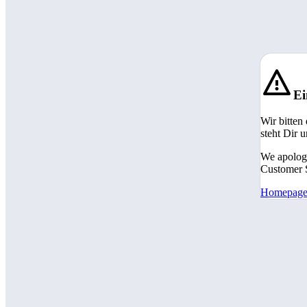
Ei
Wir bitten
steht Dir 
We apologi
Customer S
Homepag