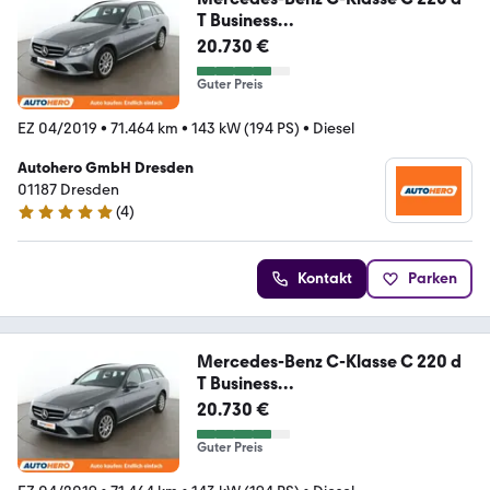
T Business
Aut.*NAVI*TEMPO*CAM*
20.730 €
Guter Preis
EZ 04/2019
•
71.464 km
•
143 kW (194 PS)
•
Diesel
Autohero GmbH Dresden
01187 Dresden
(
4
)
5 Sterne
Kontakt
Parken
Mercedes-Benz C-Klasse C 220 d
T Business
Aut.*NAVI*TEMPO*CAM*
20.730 €
Guter Preis