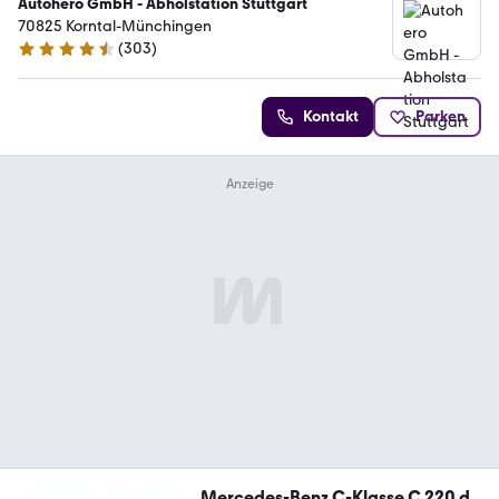
Autohero GmbH - Abholstation Stuttgart
70825 Korntal-Münchingen
(
303
)
4.4 Sterne
Kontakt
Parken
Mercedes-Benz C-Klasse C 220 d