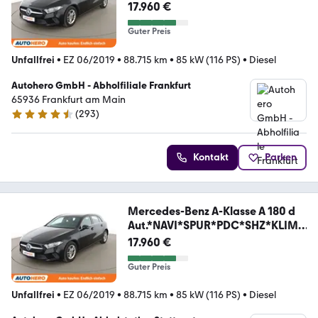
*
17.960 €
Guter Preis
Unfallfrei
•
EZ 06/2019
•
88.715 km
•
85 kW (116 PS)
•
Diesel
Autohero GmbH - Abholfiliale Frankfurt
65936 Frankfurt am Main
(
293
)
4.6 Sterne
Kontakt
Parken
Mercedes-Benz A-Klasse A 180 d
Aut.*NAVI*SPUR*PDC*SHZ*KLIMA
*
17.960 €
Guter Preis
Unfallfrei
•
EZ 06/2019
•
88.715 km
•
85 kW (116 PS)
•
Diesel