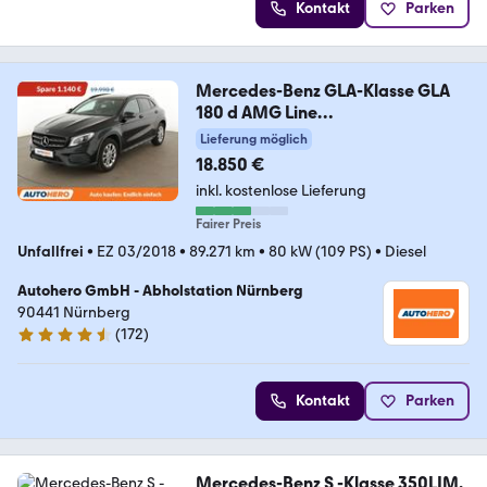
Kontakt
Parken
Mercedes-Benz GLA-Klasse GLA
180 d AMG Line
Aut.*NAVI*LED*PDC*
Lieferung möglich
18.850 €
inkl. kostenlose Lieferung
Fairer Preis
Unfallfrei
•
EZ 03/2018
•
89.271 km
•
80 kW (109 PS)
•
Diesel
Autohero GmbH - Abholstation Nürnberg
90441 Nürnberg
(
172
)
4.5 Sterne
Kontakt
Parken
Mercedes-Benz S -Klasse 350LIM.