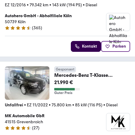
EZ 12/2016
•
79.342 km
•
143 kW (194 PS)
•
Diesel
Autohero GmbH - Abholfiliale Köln
50739 Köln
(
365
)
4.6 Sterne
Kontakt
Parken
Gesponsert
Mercedes-Benz T-Klasse
180d*NAV*KLIMA*SPUR*SHZ*AUT
21.990 €
*KAM*LED
Guter Preis
Unfallfrei
•
EZ 11/2022
•
75.800 km
•
85 kW (116 PS)
•
Diesel
MK Automobile GbR
41515 Grevenbroich
(
27
)
4.7 Sterne