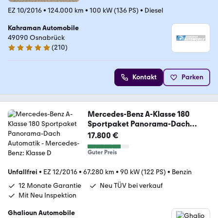
EZ 10/2016
•
124.000 km
•
100 kW (136 PS)
•
Diesel
Kahraman Automobile
49090 Osnabrück
(
210
)
4.8 Sterne
Kontakt
Parken
Mercedes-Benz A-Klasse 180
Sportpaket Panorama-Dach
Automatik
17.800 €
Guter Preis
Unfallfrei
•
EZ 12/2016
•
67.280 km
•
90 kW (122 PS)
•
Benzin
12 Monate Garantie
Neu TÜV bei verkauf
Mit Neu Inspektion
Ghalioun Automobile