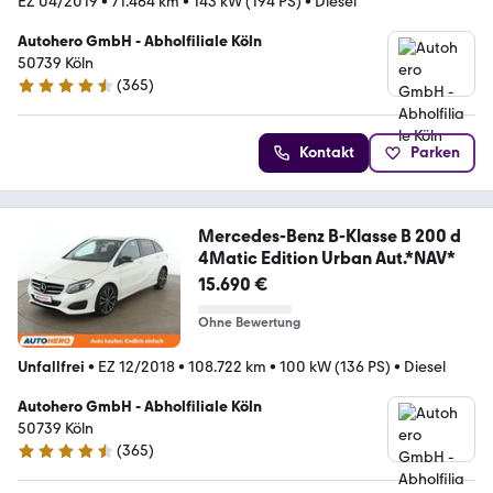
EZ 04/2019
•
71.464 km
•
143 kW (194 PS)
•
Diesel
Autohero GmbH - Abholfiliale Köln
50739 Köln
(
365
)
4.6 Sterne
Kontakt
Parken
Mercedes-Benz B-Klasse B 200 d
4Matic Edition Urban Aut.*NAV*
15.690 €
Ohne Bewertung
Unfallfrei
•
EZ 12/2018
•
108.722 km
•
100 kW (136 PS)
•
Diesel
Autohero GmbH - Abholfiliale Köln
50739 Köln
(
365
)
4.6 Sterne