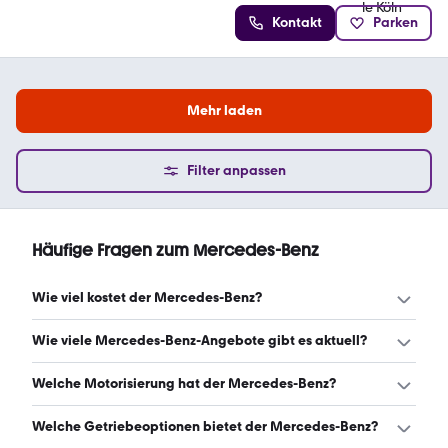
Kontakt
Parken
Mehr laden
Filter anpassen
Häufige Fragen zum Mercedes-Benz
Wie viel kostet der Mercedes-Benz?
Ein guter Preis für einen Mercedes-Benz liegt zwischen
Wie viele Mercedes-Benz-Angebote gibt es aktuell?
10.499 € und 29.940 €. Leasingangebote starten ab 966
€ monatlich. (Stand: 9.8.2026)
Es gibt insgesamt 663 Mercedes-Benz bei mobile.de,
Welche Motorisierung hat der Mercedes-Benz?
davon 660 Gebraucht- und 3 Neuwagen. (Stand:
9.8.2026)
Der Mercedes-Benz hat Leistungen zwischen 109 und 330
Welche Getriebeoptionen bietet der Mercedes-Benz?
PS. (Stand: 9.8.2026)