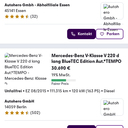
Autohero Gmbh - Abholfiliale Essen
45141 Essen
(
32
)
4.7 Sterne
Kontakt
Parken
Mercedes-Benz V-Klasse V 220 d
lang BlueTEC Edition Aut.*TEMPO
30.690 €
19% MwSt.
Fairer Preis
Unfallfrei
•
EZ 08/2015
•
111.315 km
•
120 kW (163 PS)
•
Diesel
Autohero GmbH
14059 Berlin
(
502
)
4.5 Sterne