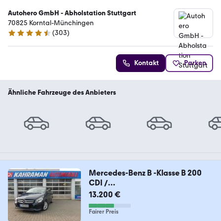
Autohero GmbH - Abholstation Stuttgart
70825 Korntal-Münchingen
(
303
)
4.4 Sterne
Kontakt
Parken
Ähnliche Fahrzeuge des Anbieters
Mercedes-Benz B -Klasse B 200
CDI /
d**AUTOMATIK*EURO6*1HAND*
13.200 €
Fairer Preis