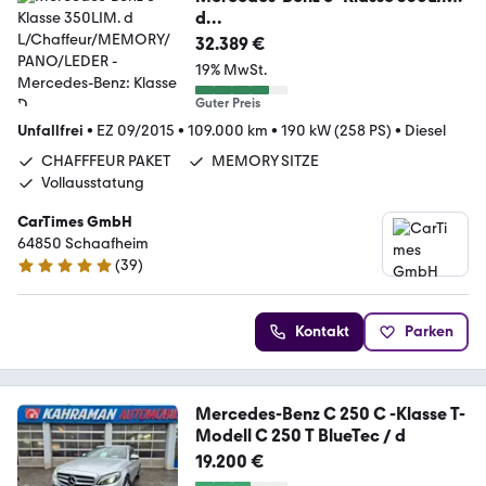
d
L/Chaffeur/MEMORY/PANO/LED
32.389 €
ER
19% MwSt.
Guter Preis
Unfallfrei
•
EZ 09/2015
•
109.000 km
•
190 kW (258 PS)
•
Diesel
CHAFFFEUR PAKET
MEMORY SITZE
Vollausstatung
CarTimes GmbH
64850 Schaafheim
(
39
)
5 Sterne
Kontakt
Parken
Mercedes-Benz C 250 C -Klasse T-
Modell C 250 T BlueTec / d
19.200 €