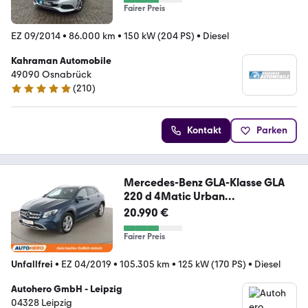
Fairer Preis
EZ 09/2014
•
86.000 km
•
150 kW (204 PS)
•
Diesel
Kahraman Automobile
49090 Osnabrück
(
210
)
4.8 Sterne
Kontakt
Parken
Mercedes-Benz GLA-Klasse GLA
220 d 4Matic Urban
Aut.*NAVI*LED*
20.990 €
Fairer Preis
Unfallfrei
•
EZ 04/2019
•
105.305 km
•
125 kW (170 PS)
•
Diesel
Autohero GmbH - Leipzig
04328 Leipzig