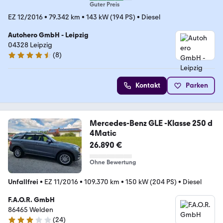
Guter Preis
EZ 12/2016
•
79.342 km
•
143 kW (194 PS)
•
Diesel
Autohero GmbH - Leipzig
04328 Leipzig
(
8
)
4.3 Sterne
Kontakt
Parken
Mercedes-Benz GLE -Klasse 250 d
4Matic
26.890 €
Ohne Bewertung
Unfallfrei
•
EZ 11/2016
•
109.370 km
•
150 kW (204 PS)
•
Diesel
F.A.O.R. GmbH
86465 Welden
(
24
)