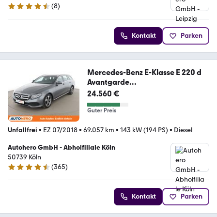
(
8
)
4.3 Sterne
Kontakt
Parken
Mercedes-Benz E-Klasse E 220 d
Avantgarde
Aut*NAVI*LED*TEMPO*
24.560 €
Guter Preis
Unfallfrei
•
EZ 07/2018
•
69.057 km
•
143 kW (194 PS)
•
Diesel
Autohero GmbH - Abholfiliale Köln
50739 Köln
(
365
)
4.6 Sterne
Kontakt
Parken