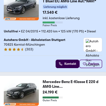
T BlueTEC AMG Line Aut.*NAVI*
Lieferung möglich
17.540 €
inkl. kostenlose Lieferung
Fairer Preis
Unfallfrei
•
EZ 04/2015
•
112.420 km
•
125 kW (170 PS)
•
Diesel
Autohero GmbH - Abholstation Stuttgart
70825 Korntal-Münchingen
(
303
)
4.4 Sterne
Kontakt
Parken
Mercedes-Benz E-Klasse E 220 d
AMG Line
Aut.*NAV*LED*PDC*SHZ*
24.190 €
Guter Preis