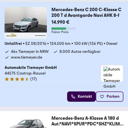
Mercedes-Benz C 200 C-Klasse C
200 T d Avantgarde Navi AHK 8-f
14.990 €
Fairer Preis
Unfallfrei
•
EZ 08/2016
•
124.500 km
•
100 kW (136 PS)
•
Diesel
46x Tiemeyer in NRW
8.000 Autos verfügbar
www.tiemeyer.de
Automobile Tiemeyer GmbH
44575 Castrop-Rauxel
(
17
)
4.6 Sterne
Kontakt
Parken
Mercedes-Benz A-Klasse A 180 d
Aut.*NAVI*SPUR*PDC*SHZ*KLIMA