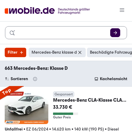
Filter
Mercedes-Benz klasse d
Beschädigte Fahrzeug
663 Mercedes-Benz: Klasse D
Sortieren
Kachelansicht
Top
Gesponsert
Mercedes-Benz CLA-Klasse CLA
220 d Shooting Brake AMG Line
33.730 €
Guter Preis
Unfallfrei
•
EZ 06/2024
•
14.620 km
•
140 kW (190 PS)
•
Diesel