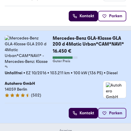
3 Sterne
Kontakt
Parken
Mercedes-Benz GLA-Klasse GLA
200 d 4Matic Urban*CAM*NAVI*
16.450 €
Guter Preis
Unfallfrei
•
EZ 10/2016
•
103.211 km
•
100 kW (136 PS)
•
Diesel
Autohero GmbH
14059 Berlin
(
502
)
4.5 Sterne
Kontakt
Parken