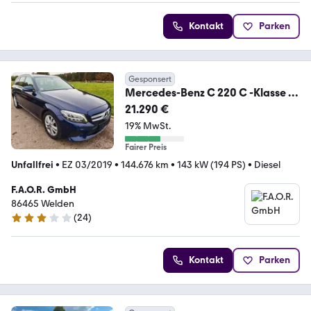
Kontakt
Parken
Gesponsert
Mercedes-Benz C 220 C -Klasse T-
Modell C 220 d T
21.290 €
19% MwSt.
Fairer Preis
Unfallfrei
•
EZ 03/2019
•
144.676 km
•
143 kW (194 PS)
•
Diesel
F.A.O.R. GmbH
86465 Welden
(
24
)
3 Sterne
Kontakt
Parken