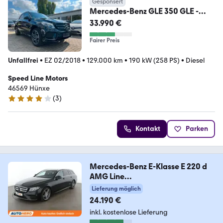
Gesponsert
Mercedes-Benz GLE 350 GLE -
Klasse GLE 350 d 4Matic
33.990 €
Fairer Preis
Unfallfrei
•
EZ 02/2018
•
129.000 km
•
190 kW (258 PS)
•
Diesel
Speed Line Motors
46569 Hünxe
(
3
)
3.9 Sterne
Kontakt
Parken
Mercedes-Benz E-Klasse E 220 d
AMG Line
Aut.*NAV*LED*PDC*SHZ*
Lieferung möglich
24.190 €
inkl. kostenlose Lieferung