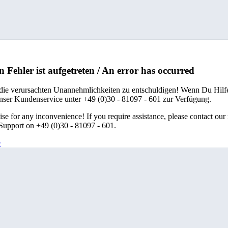
n Fehler ist aufgetreten / An error has occurred
 die verursachten Unannehmlichkeiten zu entschuldigen! Wenn Du Hilfe
unser Kundenservice unter +49 (0)30 - 81097 - 601 zur Verfügung.
se for any inconvenience! If you require assistance, please contact our
upport on +49 (0)30 - 81097 - 601.
e