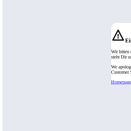
Ei
Wir bitten
steht Dir 
We apologi
Customer S
Homepag