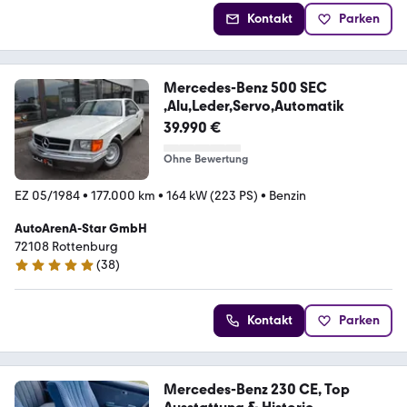
Kontakt
Parken
Mercedes-Benz 500 SEC
,Alu,Leder,Servo,Automatik
39.990 €
Ohne Bewertung
EZ 05/1984
•
177.000 km
•
164 kW (223 PS)
•
Benzin
AutoArenA-Star GmbH
72108 Rottenburg
(
38
)
5 Sterne
Kontakt
Parken
Mercedes-Benz 230 CE, Top