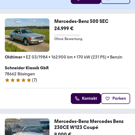
Mercedes-Benz 500 SEC
24.999 €
Ohne Bewertung
Oldtimer
•
EZ 03/1984
•
162.900 km
•
170 kW (231 PS)
•
Benzin
Schneider Klassik GbR
78662 Bösingen
(
7
)
5 Sterne
Kontakt
Parken
Mercedes-Benz Mercedes Benz
230CE W123 Coupé
9.000 €