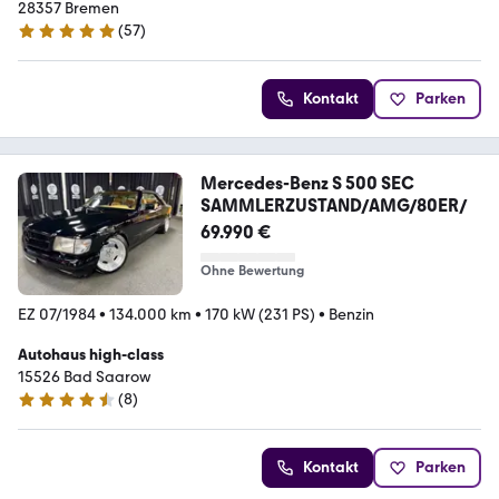
28357 Bremen
(
57
)
5 Sterne
Kontakt
Parken
Mercedes-Benz S 500 SEC
SAMMLERZUSTAND/AMG/80ER/
69.990 €
Ohne Bewertung
EZ 07/1984
•
134.000 km
•
170 kW (231 PS)
•
Benzin
Autohaus high-class
15526 Bad Saarow
(
8
)
4.4 Sterne
Kontakt
Parken