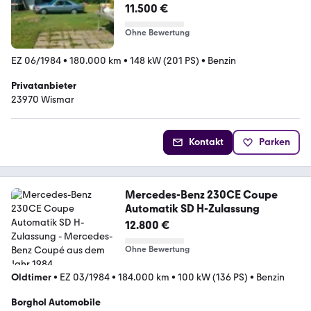
V8 Bau 84 mit TÜV 380Sec
11.500 €
Ohne Bewertung
EZ 06/1984
•
180.000 km
•
148 kW (201 PS)
•
Benzin
Privatanbieter
23970 Wismar
Kontakt
Parken
Mercedes-Benz 230CE Coupe
Automatik SD H-Zulassung
12.800 €
Ohne Bewertung
Oldtimer
•
EZ 03/1984
•
184.000 km
•
100 kW (136 PS)
•
Benzin
Borghol Automobile