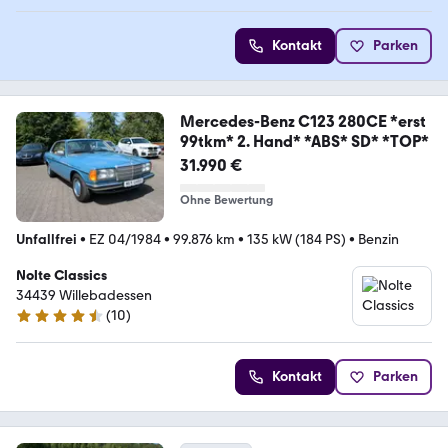
Kontakt
Parken
Mercedes-Benz C123 280CE *erst
99tkm* 2. Hand* *ABS* SD* *TOP*
31.990 €
Ohne Bewertung
Unfallfrei
•
EZ 04/1984
•
99.876 km
•
135 kW (184 PS)
•
Benzin
Nolte Classics
34439 Willebadessen
(
10
)
4.4 Sterne
Kontakt
Parken