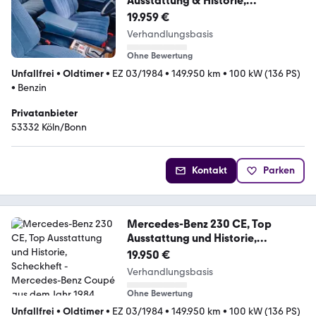
Ausstattung & Historie,
Scheckheft
19.959 €
Verhandlungsbasis
Ohne Bewertung
Unfallfrei
•
Oldtimer
•
EZ 03/1984
•
149.950 km
•
100 kW (136 PS)
•
Benzin
Privatanbieter
53332 Köln/Bonn
Kontakt
Parken
Mercedes-Benz 230 CE, Top
Ausstattung und Historie,
Scheckheft
19.950 €
Verhandlungsbasis
Ohne Bewertung
Unfallfrei
•
Oldtimer
•
EZ 03/1984
•
149.950 km
•
100 kW (136 PS)