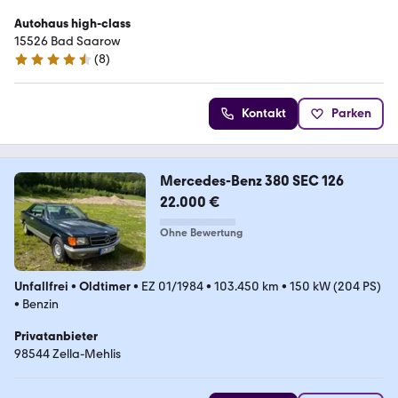
Autohaus high-class
15526 Bad Saarow
(
8
)
4.4 Sterne
Kontakt
Parken
Mercedes-Benz 380 SEC 126
22.000 €
Ohne Bewertung
Unfallfrei
•
Oldtimer
•
EZ 01/1984
•
103.450 km
•
150 kW (204 PS)
•
Benzin
Privatanbieter
98544 Zella-Mehlis