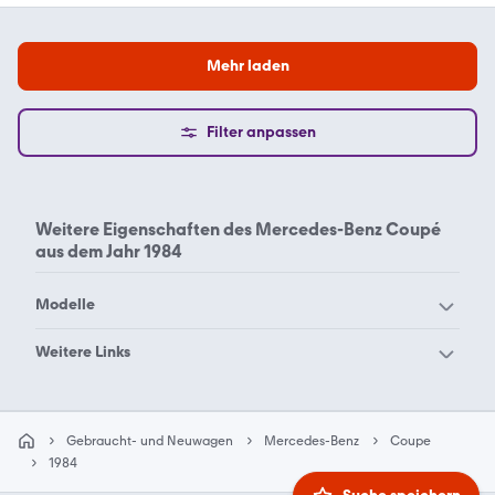
Mehr laden
Filter anpassen
Weitere Eigenschaften des
Mercedes-Benz Coupé
aus dem Jahr 1984
Modelle
Mercedes-Benz 190
Mercedes-Benz 200
Weitere Links
Mercedes-Benz 220
Mercedes-Benz 280
Mercedes-Benz Coupe
Mercedes-Benz Coupe
Mercedes-Benz 300
Mercedes-Benz 500
1970
1971
Gebraucht- und Neuwagen
Mercedes-Benz
Coupe
Mercedes-Benz 600
Mercedes-Benz A 160
Mercedes-Benz Coupe
Mercedes-Benz Coupe
1984
1974
1975
Mercedes-Benz A 180
Mercedes-Benz A 200