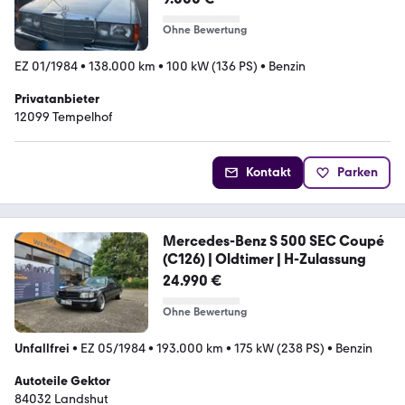
Ohne Bewertung
EZ 01/1984
•
138.000 km
•
100 kW (136 PS)
•
Benzin
Privatanbieter
12099 Tempelhof
Kontakt
Parken
Mercedes-Benz S 500 SEC Coupé
(C126) | Oldtimer | H-Zulassung
24.990 €
Ohne Bewertung
Unfallfrei
•
EZ 05/1984
•
193.000 km
•
175 kW (238 PS)
•
Benzin
Autoteile Gektor
84032 Landshut