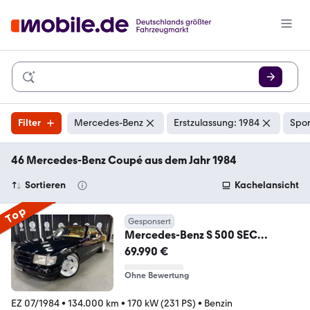
Filter
Mercedes-Benz
Erstzulassung: 1984
Spo
46 Mercedes-Benz Coupé aus dem Jahr 1984
Sortieren
Kachelansicht
Top
Gesponsert
Mercedes-Benz S 500 SEC
SAMMLERZUSTAND/AMG/80ER/
69.990 €
Ohne Bewertung
EZ 07/1984
•
134.000 km
•
170 kW (231 PS)
•
Benzin