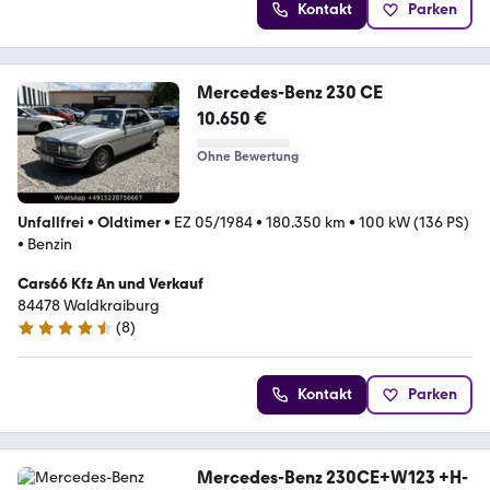
Kontakt
Parken
Mercedes-Benz 230 CE
10.650 €
Ohne Bewertung
Unfallfrei
•
Oldtimer
•
EZ 05/1984
•
180.350 km
•
100 kW (136 PS)
•
Benzin
Cars66 Kfz An und Verkauf
84478 Waldkraiburg
(
8
)
4.4 Sterne
Kontakt
Parken
Mercedes-Benz 230CE+W123 +H-