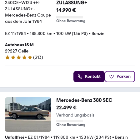
ZULASSUNG+
14.990 €
Ohne Bewertung
EZ 11/1984
•
188.800 km
•
100 kW (136 PS)
•
Benzin
Autohaus I&M
29227 Celle
(
313
)
4.8 Sterne
Kontakt
Parken
Mercedes-Benz 380 SEC
22.499 €
Verhandlungsbasis
Ohne Bewertung
Unfallfrei
•
EZ 01/1984
•
119.800 km
•
150 kW (204 PS)
•
Benzin