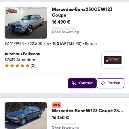
Mercedes-Benz 230CE W123
Coupe
16.490 €
Ohne Bewertung
EZ 11/1984
•
222.500 km
•
100 kW (136 PS)
•
Benzin
Autohaus Falkenau
57439 Attendorn
(
2
)
5 Sterne
Kontakt
Parken
NEU
Mercedes-Benz W123 Coupé 230E
Bj 1984
16.150 €
Ohne Bewertung