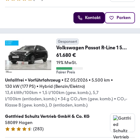
4.9 Sterne
Kontakt
Parken
Gesponsert
Volkswagen Passat R-Line 1 5
eHybrid DSG PAN MATRIX AHK
61.680 €
NAV
19% MwSt.
Fairer Preis
Unfallfrei
•
Vorführfahrzeug
•
EZ 05/2026
•
5.500 km
•
130 kW (177 PS)
•
Hybrid (Benzin/Elektro)
13,4 kWh/100km + 1,5 l/100km (gew. komb.), 5,7
l/100km (entladen, komb.)
•
34 g CO₂/km (gew. komb.)
•
CO₂-
Klasse B (gew. komb.), D (entladen, komb.)
Gottfried Schultz Vertrieb GmbH & Co. KG
58089 Hagen
(
283
)
4.6 Sterne