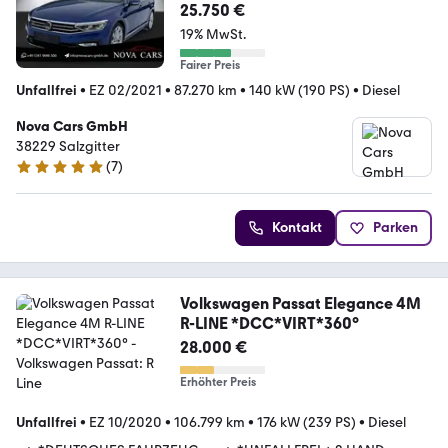
Line*PANO*DYN*360°*LED
25.750 €
19% MwSt.
Fairer Preis
Unfallfrei
•
EZ 02/2021
•
87.270 km
•
140 kW (190 PS)
•
Diesel
Nova Cars GmbH
38229 Salzgitter
(
7
)
5 Sterne
Kontakt
Parken
Volkswagen Passat Elegance 4M
R-LINE *DCC*VIRT*360°
28.000 €
Erhöhter Preis
Unfallfrei
•
EZ 10/2020
•
106.799 km
•
176 kW (239 PS)
•
Diesel