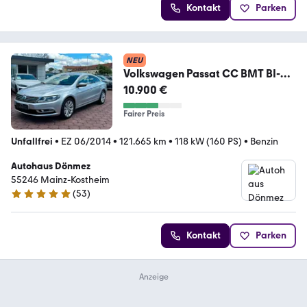
Kontakt
Parken
NEU
Volkswagen Passat CC BMT BI-
XENON PTS NAVI 5-Sitzer
10.900 €
Fairer Preis
Unfallfrei
•
EZ 06/2014
•
121.665 km
•
118 kW (160 PS)
•
Benzin
Autohaus Dönmez
55246 Mainz-Kostheim
(
53
)
4.8 Sterne
Kontakt
Parken