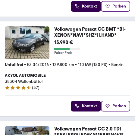
Kontakt
Parken
Volkswagen Passat CC BMT *BI-
XENON*NAVI*SHZ*II.HAND*
13.990 €
Fairer Preis
Unfallfrei
•
EZ 04/2016
•
129.800 km
•
110 kW (150 PS)
•
Benzin
AKYOL AUTOMOBILE
38304 Wolfenbüttel
(
37
)
4.7 Sterne
Kontakt
Parken
Volkswagen Passat CC 2.0 TDI
*KEYLESS*LED*KAMERA*NAVI*