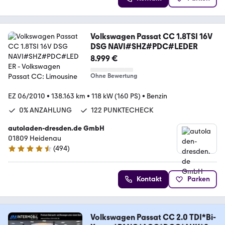
Volkswagen Passat CC 1.8TSI 16V
DSG NAVI#SHZ#PDC#LEDER
8.999 €
Ohne Bewertung
EZ 06/2010
•
138.163 km
•
118 kW (160 PS)
•
Benzin
0% ANZAHLUNG
122 PUNKTECHECK
autoladen-dresden.de GmbH
01809 Heidenau
(
494
)
4.5 Sterne
Kontakt
Parken
Volkswagen Passat CC 2.0 TDI*Bi-