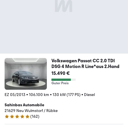
Volkswagen Passat CC 2.0 TDI
DSG 4 Motion R Line*aus 2.Hand
15.490 €
Guter Preis
EZ 05/2013
•
106.100 km
•
130 kW (177 PS)
•
Diesel
Sahinbas Automobile
21629 Neu Wulmstorf / Rübke
(
162
)
4.8 Sterne