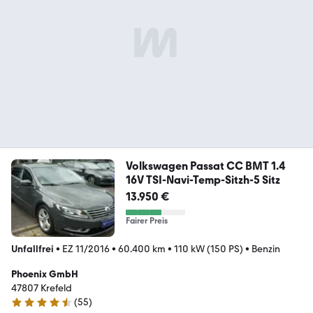
Volkswagen Passat CC BMT 1.4
16V TSI-Navi-Temp-Sitzh-5 Sitz
13.950 €
Fairer Preis
Unfallfrei
•
EZ 11/2016
•
60.400 km
•
110 kW (150 PS)
•
Benzin
Phoenix GmbH
47807 Krefeld
(
55
)
4.3 Sterne