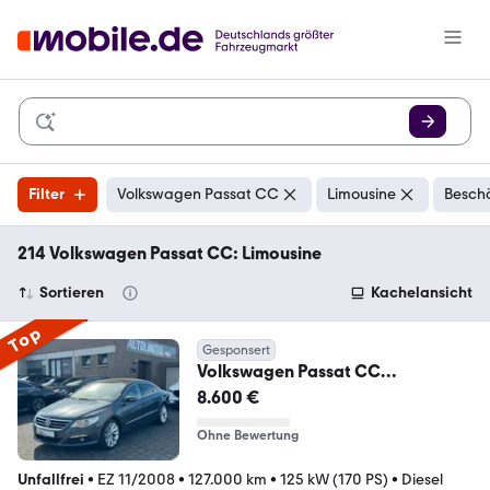
Filter
Volkswagen Passat CC
Limousine
Beschä
214 Volkswagen Passat CC: Limousine
Sortieren
Kachelansicht
Top
Gesponsert
Volkswagen Passat CC
Automatik/Navi/Adaptives
8.600 €
Fahrwerk
Ohne Bewertung
Unfallfrei
•
EZ 11/2008
•
127.000 km
•
125 kW (170 PS)
•
Diesel