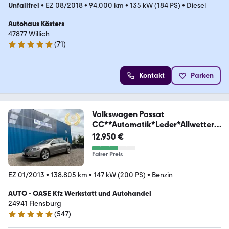
Unfallfrei
•
EZ 08/2018
•
94.000 km
•
135 kW (184 PS)
•
Diesel
Autohaus Kösters
47877 Willich
(
71
)
4.8 Sterne
Kontakt
Parken
Volkswagen Passat
CC**Automatik*Leder*Allwetter*
Xenon**
12.950 €
Fairer Preis
EZ 01/2013
•
138.805 km
•
147 kW (200 PS)
•
Benzin
AUTO - OASE Kfz Werkstatt und Autohandel
24941 Flensburg
(
547
)
4.9 Sterne