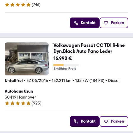
(
746
)
4.8 Sterne
Kontakt
Parken
Volkswagen Passat CC TDI R-line
Dyn.Black Auto Pano Leder
16.990 €
Erhöhter Preis
Unfallfrei
•
EZ 05/2016
•
152.211 km
•
135 kW (184 PS)
•
Diesel
Autohaus Uzun
30419 Hannover
(
923
)
4.9 Sterne
Kontakt
Parken