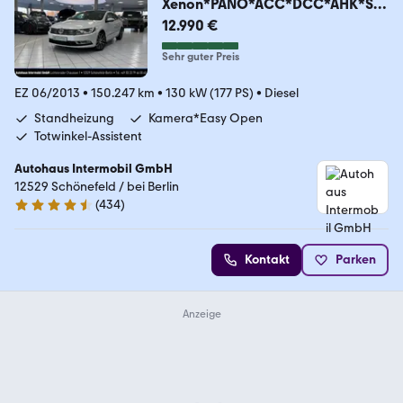
Xenon*PANO*ACC*DCC*AHK*ST
HZ
12.990 €
Sehr guter Preis
EZ 06/2013
•
150.247 km
•
130 kW (177 PS)
•
Diesel
Standheizung
Kamera*Easy Open
Totwinkel-Assistent
Autohaus Intermobil GmbH
12529 Schönefeld / bei Berlin
(
434
)
4.5 Sterne
Kontakt
Parken