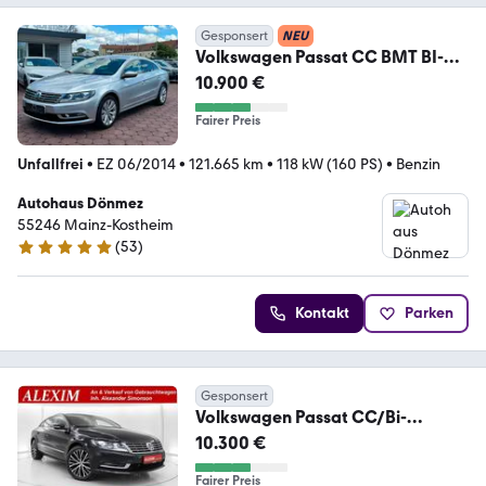
Gesponsert
NEU
Volkswagen Passat CC BMT BI-
XENON PTS NAVI 5-Sitzer
10.900 €
Fairer Preis
Unfallfrei
•
EZ 06/2014
•
121.665 km
•
118 kW (160 PS)
•
Benzin
Autohaus Dönmez
55246 Mainz-Kostheim
(
53
)
4.8 Sterne
Kontakt
Parken
Gesponsert
Volkswagen Passat CC/Bi-
Xenon/Kamera/Navi/USB/8xBerei
10.300 €
fung
Fairer Preis