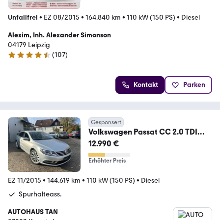
Unfallfrei
•
EZ 08/2015
•
164.840 km
•
110 kW (150 PS)
•
Diesel
Alexim, Inh. Alexander Simonson
04179 Leipzig
(
107
)
4.7 Sterne
Kontakt
Parken
Gesponsert
Volkswagen Passat CC 2.0 TDI
*KEYLESS*LED*KAMERA*NAVI*
12.990 €
Erhöhter Preis
EZ 11/2015
•
144.619 km
•
110 kW (150 PS)
•
Diesel
Spurhalteass.
AUTOHAUS TAN