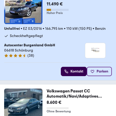
11.490 €
Hoher Preis
Unfallfrei
•
EZ 03/2016
•
166.795 km
•
110 kW (150 PS)
•
Benzin
Scheckheftgepflegt
Autocenter Burgenland GmbH
06618 Schönburg
(
38
)
4.7 Sterne
Kontakt
Parken
Volkswagen Passat CC
Automatik/Navi/Adaptives
Fahrwerk
8.600 €
Ohne Bewertung