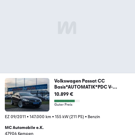
Volkswagen Passat CC
Basis*AUTOMATIK*PDC V-
H*XENON*LEDER !!
10.899 €
Guter Preis
EZ 09/2011
•
147.000 km
•
155 kW (211 PS)
•
Benzin
MC Automobile e.K.
47906 Kempen