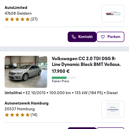
AutoLimited
47608 Geldern
(
27
)
5 Sterne
Kontakt
Parken
Volkswagen CC 2.0 TDI DSG R-
Line Dynamic Black BMT Vollaus.
17.900 €
Fairer Preis
Unfallfrei
•
EZ 10/2015
•
100.000 km
•
135 kW (184 PS)
•
Diesel
Autonetzwerk Hamburg
20537 Hamburg
(
14
)
4.9 Sterne