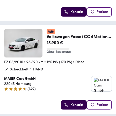
Kontakt
Parken
NEU
Volkswagen Passat CC 4Motion
R-
13.900 €
Line*AUT*XENON*NAVI*DYNAUDI
O
Ohne Bewertung
EZ 08/2010
•
96.690 km
•
125 kW (170 PS)
•
Diesel
Scheckheft, 1. HAND
MAJER Cars GmbH
22043 Hamburg
(
149
)
4.7 Sterne
Kontakt
Parken