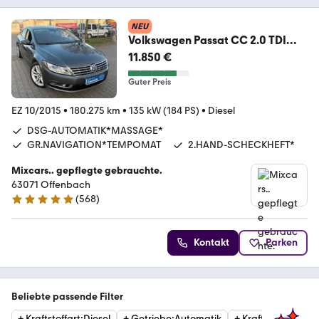
NEU
Volkswagen Passat CC 2.0 TDI
BMT
11.850 €
DSG*GR.NAVI*Bi.XEN*SHZ*18Z
Guter Preis
EZ 10/2015
•
180.275 km
•
135 kW (184 PS)
•
Diesel
DSG-AUTOMATIK*MASSAGE*
GR.NAVIGATION*TEMPOMAT
2.HAND-SCHECKHEFT*
Mixcars.. gepflegte gebrauchte.
63071 Offenbach
(
568
)
4.8 Sterne
Kontakt
Parken
Beliebte passende Filter
+
Kraftstoffart
:
Diesel
+
Getriebe
:
Automatik
+
Kraftstoffart
:
Ben