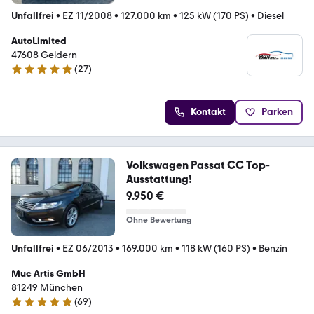
Unfallfrei
•
EZ 11/2008
•
127.000 km
•
125 kW (170 PS)
•
Diesel
AutoLimited
47608 Geldern
(
27
)
5 Sterne
Kontakt
Parken
Volkswagen Passat CC Top-
Ausstattung!
9.950 €
Ohne Bewertung
Unfallfrei
•
EZ 06/2013
•
169.000 km
•
118 kW (160 PS)
•
Benzin
Muc Artis GmbH
81249 München
(
69
)
5 Sterne