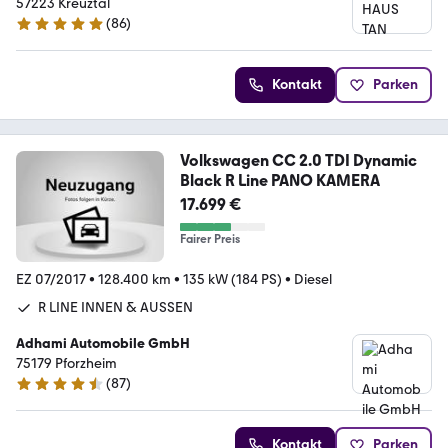
57223 Kreuztal
(
86
)
4.8 Sterne
Kontakt
Parken
Volkswagen CC 2.0 TDI Dynamic
Black R Line PANO KAMERA
17.699 €
Fairer Preis
EZ 07/2017
•
128.400 km
•
135 kW (184 PS)
•
Diesel
R LINE INNEN & AUSSEN
Adhami Automobile GmbH
75179 Pforzheim
(
87
)
4.7 Sterne
Kontakt
Parken