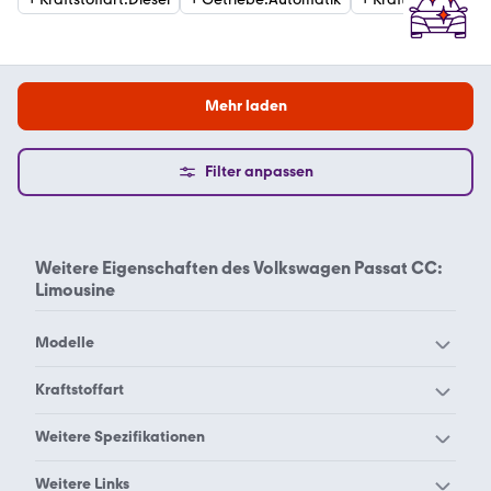
Mehr laden
Filter anpassen
Weitere Eigenschaften des
Volkswagen Passat CC:
Limousine
Modelle
VW 181
VW Amarok
Kraftstoffart
VW Arteon
VW Beetle
Volkswagen Passat CC
Weitere Spezifikationen
VW Bora
VW Buggy
Benzin Limousine
Volkswagen Passat CC
Volkswagen Passat CC
Weitere Links
VW Caddy Maxi
VW Caddy