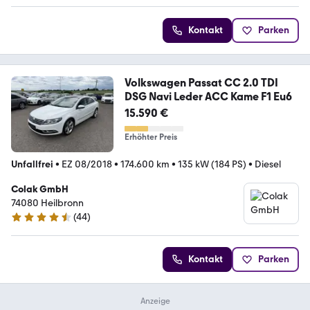
Kontakt
Parken
Volkswagen Passat CC 2.0 TDI
DSG Navi Leder ACC Kame F1 Eu6
15.590 €
Erhöhter Preis
Unfallfrei
•
EZ 08/2018
•
174.600 km
•
135 kW (184 PS)
•
Diesel
Colak GmbH
74080 Heilbronn
(
44
)
4.6 Sterne
Kontakt
Parken