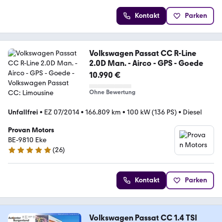
Kontakt
Parken
Volkswagen Passat CC R-Line
2.0D Man. - Airco - GPS - Goede
10.990 €
Ohne Bewertung
Unfallfrei
•
EZ 07/2014
•
166.809 km
•
100 kW (136 PS)
•
Diesel
Provan Motors
BE-9810 Eke
(
26
)
5 Sterne
Kontakt
Parken
Volkswagen Passat CC 1.4 TSI