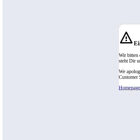
Ei
Wir bitten
steht Dir 
We apologi
Customer S
Homepag