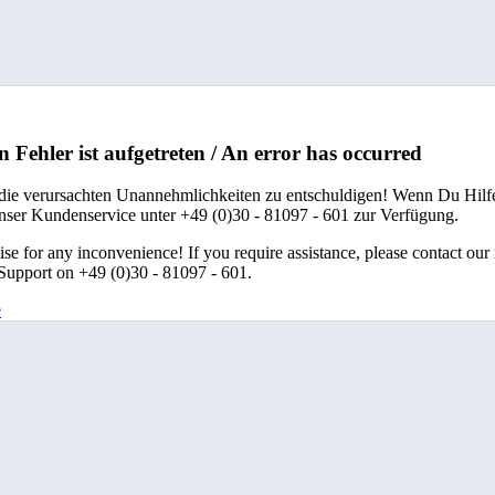
n Fehler ist aufgetreten / An error has occurred
 die verursachten Unannehmlichkeiten zu entschuldigen! Wenn Du Hilfe
unser Kundenservice unter +49 (0)30 - 81097 - 601 zur Verfügung.
se for any inconvenience! If you require assistance, please contact our
upport on +49 (0)30 - 81097 - 601.
e