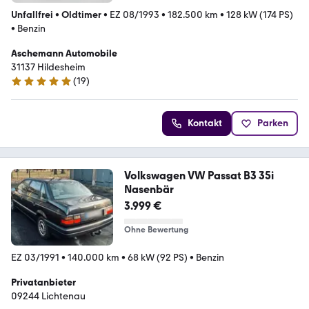
Unfallfrei
•
Oldtimer
•
EZ 08/1993
•
182.500 km
•
128 kW (174 PS)
•
Benzin
Aschemann Automobile
31137 Hildesheim
(
19
)
5 Sterne
Kontakt
Parken
Volkswagen VW Passat B3 35i
Nasenbär
3.999 €
Ohne Bewertung
EZ 03/1991
•
140.000 km
•
68 kW (92 PS)
•
Benzin
Privatanbieter
09244 Lichtenau