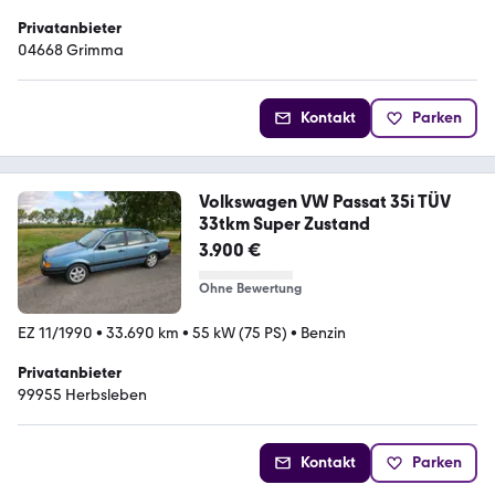
Privatanbieter
04668 Grimma
Kontakt
Parken
Volkswagen VW Passat 35i TÜV
33tkm Super Zustand
3.900 €
Ohne Bewertung
EZ 11/1990
•
33.690 km
•
55 kW (75 PS)
•
Benzin
Privatanbieter
99955 Herbsleben
Kontakt
Parken