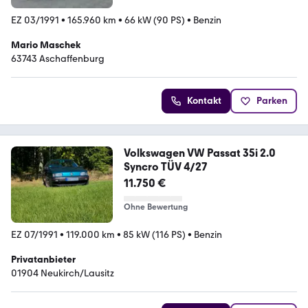
EZ 03/1991
•
165.960 km
•
66 kW (90 PS)
•
Benzin
Mario Maschek
63743 Aschaffenburg
Kontakt
Parken
Volkswagen VW Passat 35i 2.0
Syncro TÜV 4/27
11.750 €
Ohne Bewertung
EZ 07/1991
•
119.000 km
•
85 kW (116 PS)
•
Benzin
Privatanbieter
01904 Neukirch/Lausitz