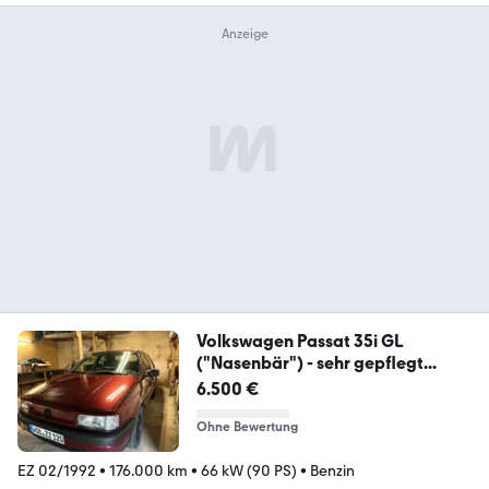
Volkswagen Passat 35i GL
("Nasenbär") - sehr gepflegt...
6.500 €
Ohne Bewertung
EZ 02/1992
•
176.000 km
•
66 kW (90 PS)
•
Benzin