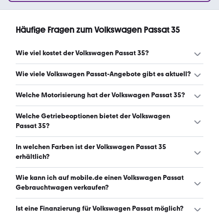
Häufige Fragen zum Volkswagen Passat 35
Wie viel kostet der Volkswagen Passat 35?
Ein guter Preis für einen Volkswagen Passat 35 liegt
Wie viele Volkswagen Passat-Angebote gibt es aktuell?
zwischen 2.750 € und 5.500 €. (Stand: 8.8.2026)
Es gibt insgesamt 37 Volkswagen Passat bei mobile.de,
Welche Motorisierung hat der Volkswagen Passat 35?
davon 37 Gebraucht- und 0 Neuwagen. (Stand: 8.8.2026)
Der Volkswagen Passat 35 hat Leistungen zwischen 74
Welche Getriebeoptionen bietet der Volkswagen
und 174 PS. (Stand: 8.8.2026)
Passat 35?
Der Volkswagen Passat 35 ist mit manuellem und
In welchen Farben ist der Volkswagen Passat 35
automatischem Getriebe erhältlich. (Stand: 8.8.2026)
erhältlich?
Den Volkswagen Passat 35 gibt es in folgenden Farben:
Wie kann ich auf mobile.de einen Volkswagen Passat
rot, schwarz, grün, grau und lila. Die häufigste Farbe ist
Gebrauchtwagen verkaufen?
rot. (Stand: 8.8.2026)
Alle Informationen zum Verkauf an mobile.de-
Ist eine Finanzierung für Volkswagen Passat möglich?
Ankaufstationen oder per Inserat auf mobile.de gibt es