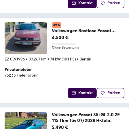
Kontakt
Parken
NEU
Volkswagen Rostlose Passat
Pacific 1.6 35i
4.500 €
Ohne Bewertung
EZ 09/1996
•
89.267 km
•
74 kW (101 PS)
•
Benzin
Privatanbieter
75233 Tiefenbronn
Kontakt
Parken
Volkswagen Passat 35i GL 2.0 2E
115 Tkm Tüv 07/2028 H-Zula.
5.490 €