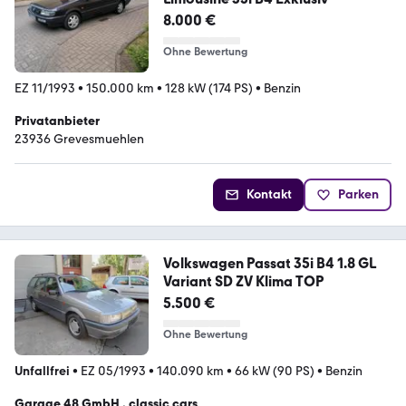
8.000 €
Ohne Bewertung
EZ 11/1993
•
150.000 km
•
128 kW (174 PS)
•
Benzin
Privatanbieter
23936 Grevesmuehlen
Kontakt
Parken
Volkswagen Passat 35i B4 1.8 GL
Variant SD ZV Klima TOP
5.500 €
Ohne Bewertung
Unfallfrei
•
EZ 05/1993
•
140.090 km
•
66 kW (90 PS)
•
Benzin
Garage 48 GmbH , classic cars