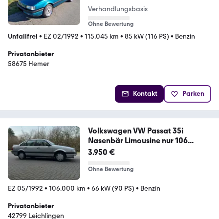
Verhandlungsbasis
Ohne Bewertung
Unfallfrei
•
EZ 02/1992
•
115.045 km
•
85 kW (116 PS)
•
Benzin
Privatanbieter
58675 Hemer
Kontakt
Parken
Volkswagen VW Passat 35i
Nasenbär Limousine nur 106...
3.950 €
Ohne Bewertung
EZ 05/1992
•
106.000 km
•
66 kW (90 PS)
•
Benzin
Privatanbieter
42799 Leichlingen