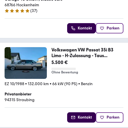
68766 Hockenheim
(
37
)
5 Sterne
Kontakt
Parken
Volkswagen VW Passat 35i B3
Limo - H-Zulassung - Taus...
5.500 €
Ohne Bewertung
EZ 10/1988
•
132.000 km
•
66 kW (90 PS)
•
Benzin
Privatanbieter
94315 Straubing
Kontakt
Parken