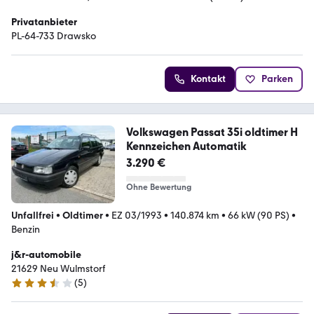
Privatanbieter
PL-64-733 Drawsko
Kontakt
Parken
Volkswagen Passat 35i oldtimer H
Kennzeichen Automatik
3.290 €
Ohne Bewertung
Unfallfrei
•
Oldtimer
•
EZ 03/1993
•
140.874 km
•
66 kW (90 PS)
•
Benzin
j&r-automobile
21629 Neu Wulmstorf
(
5
)
3.6 Sterne