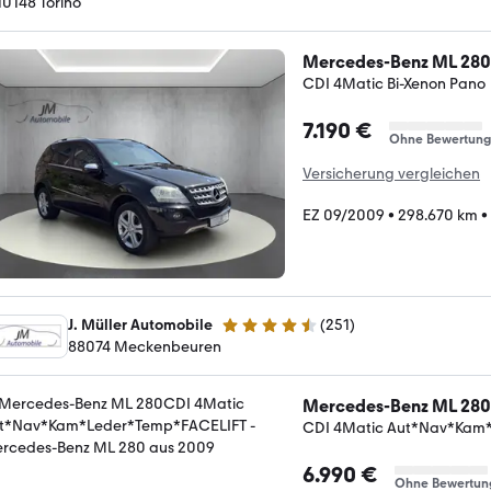
-10148 Torino
Mercedes-Benz ML 280
CDI 4Matic Bi-Xenon Pano
7.190 €
Ohne Bewertung
Versicherung vergleichen
EZ 09/2009
•
298.670 km
•
J. Müller Automobile
(
251
)
4.6 Sterne
88074 Meckenbeuren
Mercedes-Benz ML 280
CDI 4Matic Aut*Nav*Kam
6.990 €
Ohne Bewertun