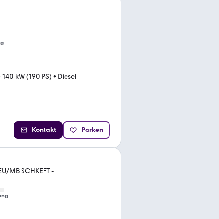
ng
•
140 kW (190 PS)
•
Diesel
Kontakt
Parken
EU/MB SCHKEFT -
ung