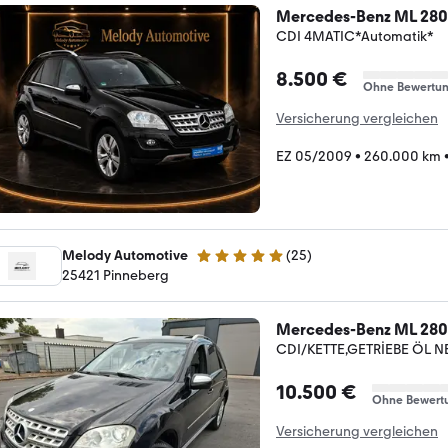
Mercedes-Benz ML 280
CDI 4MATIC*Automatik*
8.500 €
Ohne Bewertu
Versicherung vergleichen
EZ 05/2009
•
260.000 km
Melody Automotive
(
25
)
4.9 Sterne
25421 Pinneberg
Mercedes-Benz ML 280
CDI/KETTE,GETRİEBE ÖL N
10.500 €
Ohne Bewert
Versicherung vergleichen