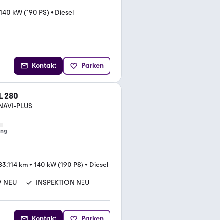
140 kW (190 PS)
•
Diesel
Kontakt
Parken
L 280
 NAVI-PLUS
ung
83.114 km
•
140 kW (190 PS)
•
Diesel
V NEU
INSPEKTION NEU
Kontakt
Parken