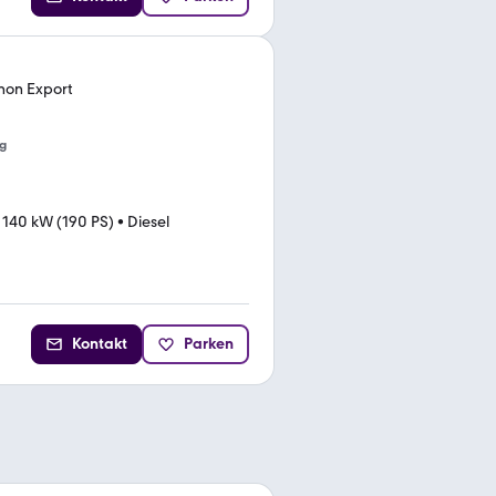
non Export
g
•
140 kW (190 PS)
•
Diesel
Kontakt
Parken