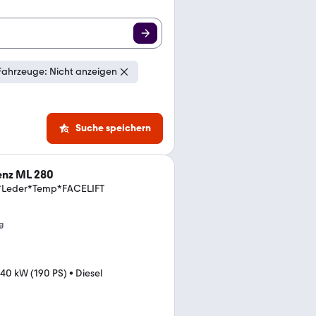
Fahrzeuge: Nicht anzeigen
Suche speichern
nz ML 280
*Leder*Temp*FACELIFT
g
140 kW (190 PS)
•
Diesel