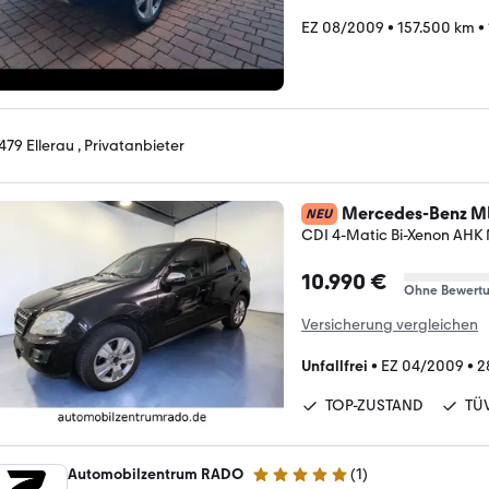
EZ 08/2009
•
157.500 km
•
479 Ellerau , Privatanbieter
Mercedes-Benz M
NEU
CDI 4-Matic Bi-Xenon AHK
10.990 €
Ohne Bewert
Versicherung vergleichen
Unfallfrei
•
EZ 04/2009
•
2
TOP-ZUSTAND
TÜ
Automobilzentrum RADO
(
1
)
5 Sterne