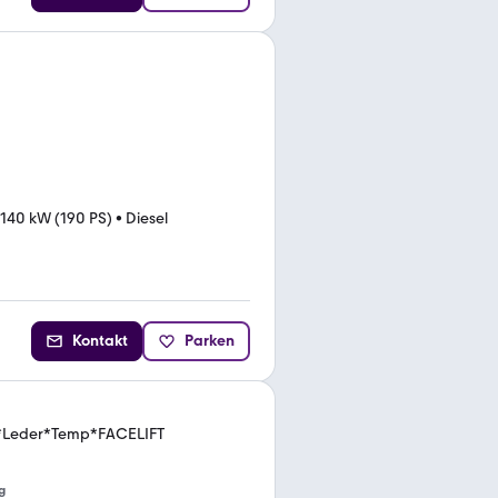
140 kW (190 PS)
•
Diesel
Kontakt
Parken
*Leder*Temp*FACELIFT
g