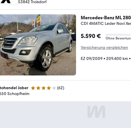
53842 Troisdorf
Mercedes-Benz ML 280
CDI 4MATIC Leder Navi Xe
5.590 €
Ohne Bewertun
Versicherung vergleichen
EZ 09/2009
•
209.400 km
tohandel Jaber
(
62
)
4.1 Sterne
650 Schopfheim