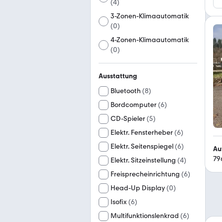
(
4
)
3-Zonen-Klimaautomatik
(
0
)
4-Zonen-Klimaautomatik
(
0
)
Ausstattung
Bluetooth
(
8
)
Bordcomputer
(
6
)
CD-Spieler
(
5
)
Elektr. Fensterheber
(
6
)
Elektr. Seitenspiegel
(
6
)
Au
79
Elektr. Sitzeinstellung
(
4
)
Freisprecheinrichtung
(
6
)
Head-Up Display
(
0
)
Isofix
(
6
)
Multifunktionslenkrad
(
6
)