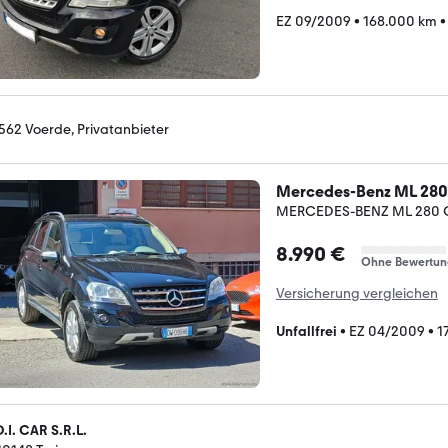
EZ 09/2009
•
168.000 km
562 Voerde, Privatanbieter
Mercedes-Benz ML 280
MERCEDES-BENZ ML 280 
8.990 €
Ohne Bewertun
Versicherung vergleichen
Unfallfrei
•
EZ 04/2009
•
1
D.I. CAR S.R.L.