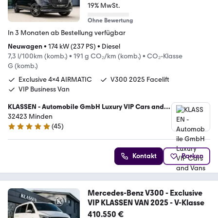
19% MwSt.
Ohne Bewertung
In 3 Monaten ab Bestellung verfügbar
Neuwagen
•
174 kW (237 PS)
•
Diesel
7,3 l/100km (komb.)
•
191 g CO₂/km (komb.)
•
CO₂-Klasse
G (komb.)
Exclusive 4x4 AIRMATIC
V300 2025 Facelift
VIP Business Van
KLASSEN - Automobile GmbH Luxury VIP Cars and
Vans
32423 Minden
(
45
)
5 Sterne
Kontakt
Parken
Mercedes-Benz V300 - Exclusive
VIP KLASSEN VAN 2025 - V-Klasse
410.550 €