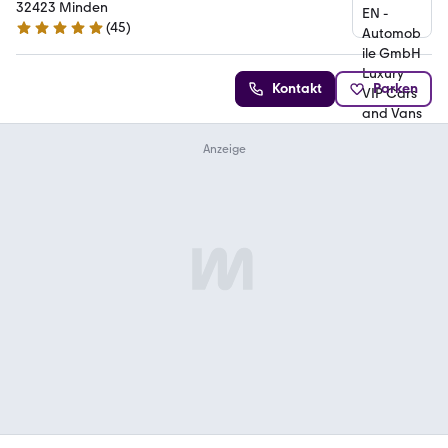
Vans
32423 Minden
(
45
)
5 Sterne
Kontakt
Parken