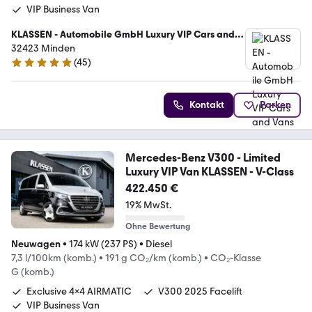
VIP Business Van
KLASSEN - Automobile GmbH Luxury VIP Cars and
Vans
32423 Minden
(
45
)
5 Sterne
Kontakt
Parken
Mercedes-Benz V300 - Limited
Luxury VIP Van KLASSEN - V-Class
422.450 €
19% MwSt.
Ohne Bewertung
Neuwagen
•
174 kW (237 PS)
•
Diesel
7,3 l/100km (komb.)
•
191 g CO₂/km (komb.)
•
CO₂-Klasse
G (komb.)
Exclusive 4x4 AIRMATIC
V300 2025 Facelift
VIP Business Van