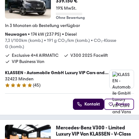
339.150 €
19% MwSt.
Ohne Bewertung
In 3 Monaten ab Bestellung verfügbar
Neuwagen
•
174 kW (237 PS)
•
Diesel
7,3 l/100km (komb.)
•
191 g CO₂/km (komb.)
•
CO₂-Klasse
G (komb.)
Exclusive 4x4 AIRMATIC
V300 2025 Facelift
VIP Business Van
KLASSEN - Automobile GmbH Luxury VIP Cars and
Vans
32423 Minden
(
45
)
5 Sterne
Kontakt
Parken
Mercedes-Benz V300 - Limited
Luxury VIP Van KLASSEN - V-Class