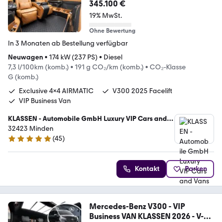
345.100 €
19% MwSt.
Ohne Bewertung
In 3 Monaten ab Bestellung verfügbar
Neuwagen
•
174 kW (237 PS)
•
Diesel
7,3 l/100km (komb.)
•
191 g CO₂/km (komb.)
•
CO₂-Klasse
G (komb.)
Exclusive 4x4 AIRMATIC
V300 2025 Facelift
VIP Business Van
KLASSEN - Automobile GmbH Luxury VIP Cars and
Vans
32423 Minden
(
45
)
5 Sterne
Kontakt
Parken
Mercedes-Benz V300 - VIP
Business VAN KLASSEN 2026 - V-