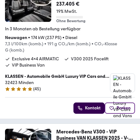
Klasse
237.405 €
19% MwSt.
Ohne Bewertung
In 3 Monaten ab Bestellung verfügbar
Neuwagen
•
174 kW (237 PS)
•
Diesel
7,3 l/100km (komb.)
•
191 g CO₂/km (komb.)
•
CO₂-Klasse
G (komb.)
Exclusive 4x4 AIRMATIC
V300 2025 Facelift
VIP Business Van
KLASSEN - Automobile GmbH Luxury VIP Cars and
Vans
32423 Minden
(
45
)
5 Sterne
Kontakt
Parken
Mercedes-Benz V300 - VIP
Business VAN KLASSEN 2025 - V-