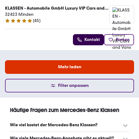
KLASSEN - Automobile GmbH Luxury VIP Cars and
Vans
32423 Minden
(
45
)
5 Sterne
Kontakt
Parken
Mehr laden
Filter anpassen
Häufige Fragen zum Mercedes-Benz Klassen
Wie viel kostet der Mercedes-Benz Klassen?
Ein guter Preis für einen Mercedes-Benz Klassen liegt
Wie viele Mercedes-Benz-Angebote gibt es aktuell?