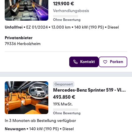
KLASSEN Ultra VIP-Umbau
129.900 €
Verhandlungsbasis
Ohne Bewertung
Unfallfrei
•
EZ 01/2024
•
13.000 km
•
140 kW (190 PS)
•
Diesel
Privatanbieter
79336 Herbolzheim
Kontakt
Parken
Gesponsert
Mercedes-Benz Sprinter 519 - VIP
Jetvan by KLASSEN - 2027
493.850 €
19% MwSt.
Ohne Bewertung
In 3 Monaten ab Bestellung verfügbar
Neuwagen
•
140 kW (190 PS)
•
Diesel