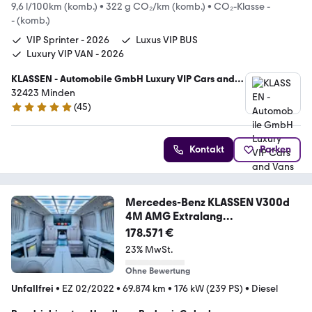
9,6 l/100km (komb.)
•
322 g CO₂/km (komb.)
•
CO₂-Klasse -
- (komb.)
VIP Sprinter - 2026
Luxus VIP BUS
Luxury VIP VAN - 2026
KLASSEN - Automobile GmbH Luxury VIP Cars and
Vans
32423 Minden
(
45
)
5 Sterne
Kontakt
Parken
Mercedes-Benz KLASSEN V300d
4M AMG Extralang
BusinessLounge
178.571 €
23% MwSt.
Ohne Bewertung
Unfallfrei
•
EZ 02/2022
•
69.874 km
•
176 kW (239 PS)
•
Diesel