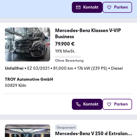
Kontakt
Parken
Mercedes-Benz Klassen V-VIP
Business
79.900 €
19% MwSt.
Ohne Bewertung
Unfallfrei
•
EZ 03/2021
•
81.000 km
•
176 kW (239 PS)
•
Diesel
TROY Automotive GmbH
50829 Köln
Kontakt
Parken
Gesponsert
Mercedes-Benz V 250 d Extralang