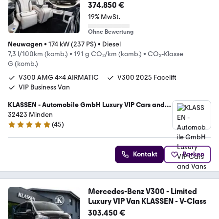
Klasse
374.850 €
19% MwSt.
Ohne Bewertung
Neuwagen
•
174 kW (237 PS)
•
Diesel
7,3 l/100km (komb.)
•
191 g CO₂/km (komb.)
•
CO₂-Klasse
G (komb.)
V300 AMG 4x4 AIRMATIC
V300 2025 Facelift
VIP Business Van
KLASSEN - Automobile GmbH Luxury VIP Cars and
Vans
32423 Minden
(
45
)
5 Sterne
Kontakt
Parken
Mercedes-Benz V300 - Limited
Luxury VIP Van KLASSEN - V-Class
303.450 €