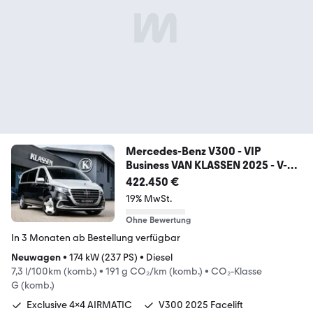
Mercedes-Benz V300 - VIP
Business VAN KLASSEN 2025 - V-
Klasse
422.450 €
19% MwSt.
Ohne Bewertung
In 3 Monaten ab Bestellung verfügbar
Neuwagen
•
174 kW (237 PS)
•
Diesel
7,3 l/100km (komb.)
•
191 g CO₂/km (komb.)
•
CO₂-Klasse
G (komb.)
Exclusive 4x4 AIRMATIC
V300 2025 Facelift