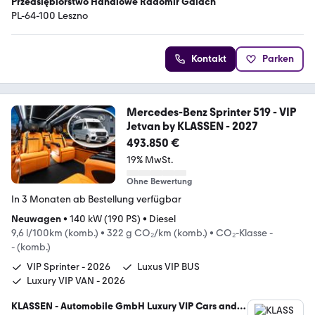
Przedsiębiorstwo Handlowe Radomir Galach
PL-64-100 Leszno
Kontakt
Parken
Mercedes-Benz Sprinter 519 - VIP
Jetvan by KLASSEN - 2027
493.850 €
19% MwSt.
Ohne Bewertung
In 3 Monaten ab Bestellung verfügbar
Neuwagen
•
140 kW (190 PS)
•
Diesel
9,6 l/100km (komb.)
•
322 g CO₂/km (komb.)
•
CO₂-Klasse -
- (komb.)
VIP Sprinter - 2026
Luxus VIP BUS
Luxury VIP VAN - 2026
KLASSEN - Automobile GmbH Luxury VIP Cars and