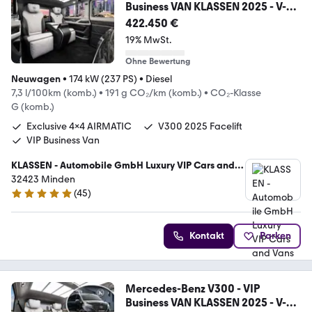
Business VAN KLASSEN 2025 - V-
Klasse
422.450 €
19% MwSt.
Ohne Bewertung
Neuwagen
•
174 kW (237 PS)
•
Diesel
7,3 l/100km (komb.)
•
191 g CO₂/km (komb.)
•
CO₂-Klasse
G (komb.)
Exclusive 4x4 AIRMATIC
V300 2025 Facelift
VIP Business Van
KLASSEN - Automobile GmbH Luxury VIP Cars and
Vans
32423 Minden
(
45
)
5 Sterne
Kontakt
Parken
Mercedes-Benz V300 - VIP
Business VAN KLASSEN 2025 - V-