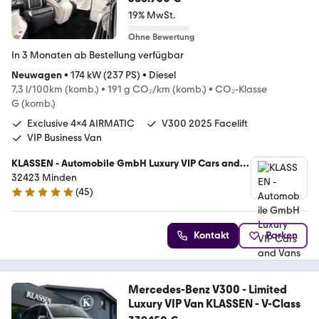
19% MwSt.
Ohne Bewertung
In 3 Monaten ab Bestellung verfügbar
Neuwagen
•
174 kW (237 PS)
•
Diesel
7,3 l/100km (komb.)
•
191 g CO₂/km (komb.)
•
CO₂-Klasse
G (komb.)
Exclusive 4x4 AIRMATIC
V300 2025 Facelift
VIP Business Van
KLASSEN - Automobile GmbH Luxury VIP Cars and
Vans
32423 Minden
(
45
)
5 Sterne
Kontakt
Parken
Mercedes-Benz V300 - Limited
Luxury VIP Van KLASSEN - V-Class