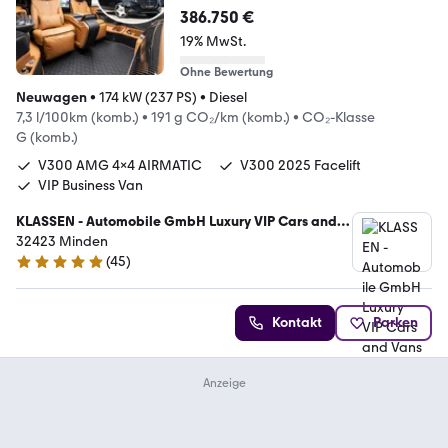
Klasse
386.750 €
19% MwSt.
Ohne Bewertung
Neuwagen
•
174 kW (237 PS)
•
Diesel
7,3 l/100km (komb.)
•
191 g CO₂/km (komb.)
•
CO₂-Klasse
G (komb.)
V300 AMG 4x4 AIRMATIC
V300 2025 Facelift
VIP Business Van
KLASSEN - Automobile GmbH Luxury VIP Cars and
Vans
32423 Minden
(
45
)
5 Sterne
Kontakt
Parken