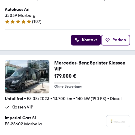
Autohaus Ari
35039 Marburg
(
107
)
4.8 Sterne
Kontakt
Parken
Mercedes-Benz Sprinter Klassen
VIP
179.000 €
Ohne Bewertung
Unfallfrei
•
EZ 08/2023
•
13.700 km
•
140 kW (190 PS)
•
Diesel
Klassen VIP
Imperial Cars SL
ES-28602 Marbella