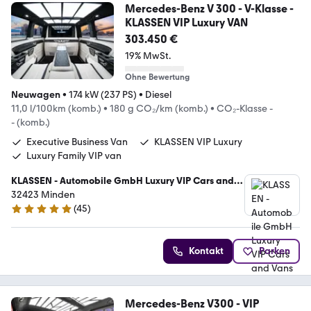
Mercedes-Benz V 300 - V-Klasse -
KLASSEN VIP Luxury VAN
303.450 €
19% MwSt.
Ohne Bewertung
Neuwagen
•
174 kW (237 PS)
•
Diesel
11,0 l/100km (komb.)
•
180 g CO₂/km (komb.)
•
CO₂-Klasse -
- (komb.)
Executive Business Van
KLASSEN VIP Luxury
Luxury Family VIP van
KLASSEN - Automobile GmbH Luxury VIP Cars and
Vans
32423 Minden
(
45
)
5 Sterne
Kontakt
Parken
Mercedes-Benz V300 - VIP