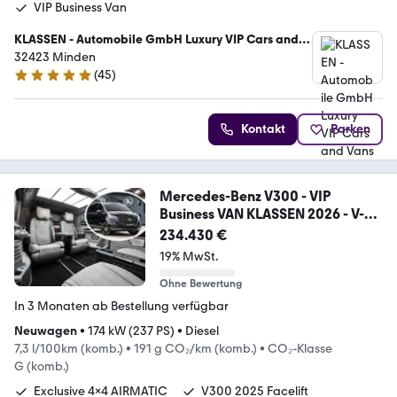
VIP Business Van
KLASSEN - Automobile GmbH Luxury VIP Cars and
Vans
32423 Minden
(
45
)
5 Sterne
Kontakt
Parken
Mercedes-Benz V300 - VIP
Business VAN KLASSEN 2026 - V-
Klasse
234.430 €
19% MwSt.
Ohne Bewertung
In 3 Monaten ab Bestellung verfügbar
Neuwagen
•
174 kW (237 PS)
•
Diesel
7,3 l/100km (komb.)
•
191 g CO₂/km (komb.)
•
CO₂-Klasse
G (komb.)
Exclusive 4x4 AIRMATIC
V300 2025 Facelift