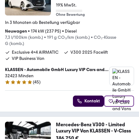
19% MwSt.
Ohne Bewertung
In 3 Monaten ab Bestellung verfügbar
Neuwagen
•
174 kW (237 PS)
•
Diesel
7,3 l/100km (komb.)
•
191 g CO₂/km (komb.)
•
CO₂-Klasse
G (komb.)
Exclusive 4x4 AIRMATIC
V300 2025 Facelift
VIP Business Van
KLASSEN - Automobile GmbH Luxury VIP Cars and
Vans
32423 Minden
(
45
)
5 Sterne
Kontakt
Parken
Mercedes-Benz V300 - Limited
Luxury VIP Van KLASSEN - V-Class
386.750 €