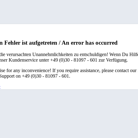
n Fehler ist aufgetreten / An error has occurred
 die verursachten Unannehmlichkeiten zu entschuldigen! Wenn Du Hilfe
unser Kundenservice unter +49 (0)30 - 81097 - 601 zur Verfügung.
se for any inconvenience! If you require assistance, please contact our
upport on +49 (0)30 - 81097 - 601.
e