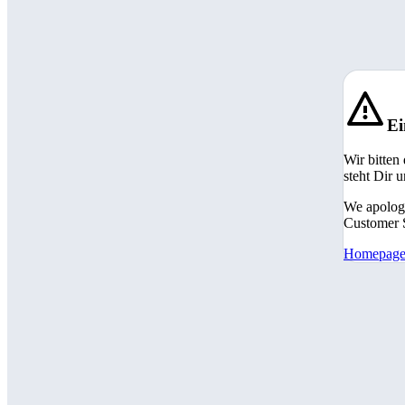
Ei
Wir bitten
steht Dir 
We apologi
Customer S
Homepag