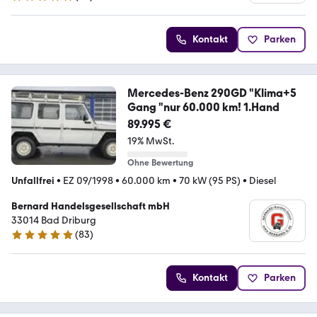
4.9 Sterne
Kontakt
Parken
Mercedes-Benz 290GD "Klima+5
Gang "nur 60.000 km! 1.Hand
89.995 €
19% MwSt.
Ohne Bewertung
Unfallfrei
•
EZ 09/1998
•
60.000 km
•
70 kW (95 PS)
•
Diesel
Bernard Handelsgesellschaft mbH
33014 Bad Driburg
(
83
)
4.9 Sterne
Kontakt
Parken