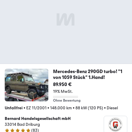
Mercedes-Benz 290GD turbo! "1
von 1059 Stück" 1.Hand!
89.950 €
19% MwSt.
Ohne Bewertung
Unfallfrei
•
EZ 11/2001
•
148.000 km
•
88 kW (120 PS)
•
Diesel
Bernard Handelsgesellschaft mbH
33014 Bad Driburg
(
83
)