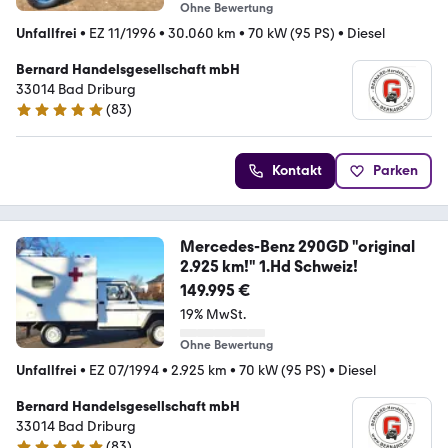
Ohne Bewertung
Unfallfrei
•
EZ 11/1996
•
30.060 km
•
70 kW (95 PS)
•
Diesel
Bernard Handelsgesellschaft mbH
33014 Bad Driburg
(
83
)
4.9 Sterne
Kontakt
Parken
Mercedes-Benz 290GD "original
2.925 km!" 1.Hd Schweiz!
149.995 €
19% MwSt.
Ohne Bewertung
Unfallfrei
•
EZ 07/1994
•
2.925 km
•
70 kW (95 PS)
•
Diesel
Bernard Handelsgesellschaft mbH
33014 Bad Driburg
(
83
)