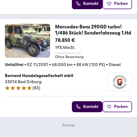
Kontakt
Parken
Mercedes-Benz 290GD turbo!
1/486 Stück! Sonderfahrzeug 1.Hd
78.850 €
19% MwSt.
Ohne Bewertung
Unfallfrei
•
EZ 11/2001
•
68.000 km
•
88 kW (120 PS)
•
Diesel
Bernard Handelsgesellschaft mbH
33014 Bad Driburg
(
83
)
4.9 Sterne
Kontakt
Parken