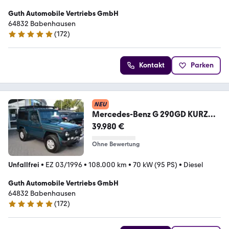
Guth Automobile Vertriebs GmbH
64832 Babenhausen
(
172
)
4.8 Sterne
Kontakt
Parken
NEU
Mercedes-Benz G 290GD KURZ
mit H-Zulassung ab 5,49% Finz!
39.980 €
Ohne Bewertung
Unfallfrei
•
EZ 03/1996
•
108.000 km
•
70 kW (95 PS)
•
Diesel
Guth Automobile Vertriebs GmbH
64832 Babenhausen
(
172
)
4.8 Sterne