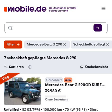
Filter
Mercedes-Benz G 290
Scheckheftgepflegt
7 scheckheftgepflegte Mercedes G 290
Sortieren
Kachelansicht
Top
Gesponsert
NEU
Mercedes-Benz G 290GD KURZ
mit H-Zulassung ab 5,49% Finz!
39.980 €
Ohne Bewertung
Unfallfrei
•
EZ 03/1996
•
108.000 km
•
70 kW (95 PS)
•
Diesel