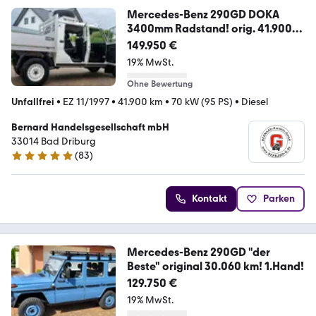
Mercedes-Benz 290GD DOKA
3400mm Radstand! orig. 41.900
km"!!
149.950 €
19% MwSt.
Ohne Bewertung
Unfallfrei
•
EZ 11/1997
•
41.900 km
•
70 kW (95 PS)
•
Diesel
Bernard Handelsgesellschaft mbH
33014 Bad Driburg
(
83
)
4.9 Sterne
Kontakt
Parken
Mercedes-Benz 290GD "der
Beste" original 30.060 km! 1.Hand!
129.750 €
19% MwSt.