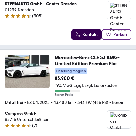
STERNAUTO GmbH - Center Dresden
01239 Dresden
(
305
)
4.5 Sterne
Kontakt
Parken
Mercedes-Benz CLE 53 AMG-
Limited Edition Premium Plus
Lieferung möglich
83.900 €
19% MwSt.
ggf. zzgl. Lieferkosten
Fairer Preis
Unfallfrei
•
EZ 04/2025
•
43.400 km
•
343 kW (466 PS)
•
Benzin
Compass GmbH
85716 Unterschleißheim
(
7
)
4.7 Sterne