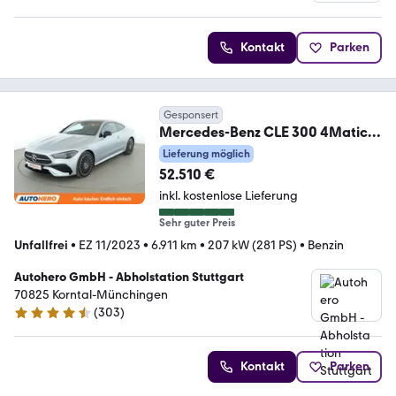
4 Sterne
Kontakt
Parken
Gesponsert
Mercedes-Benz CLE 300 4Matic
AMG Line Premium
Lieferung möglich
Aut.*NAVI*LED*
52.510 €
inkl. kostenlose Lieferung
Sehr guter Preis
Unfallfrei
•
EZ 11/2023
•
6.911 km
•
207 kW (281 PS)
•
Benzin
Autohero GmbH - Abholstation Stuttgart
70825 Korntal-Münchingen
(
303
)
4.4 Sterne
Kontakt
Parken