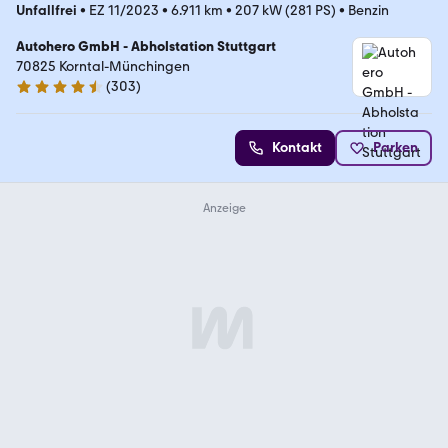
Unfallfrei
•
EZ 11/2023
•
6.911 km
•
207 kW (281 PS)
•
Benzin
Autohero GmbH - Abholstation Stuttgart
70825 Korntal-Münchingen
(
303
)
4.4 Sterne
Kontakt
Parken