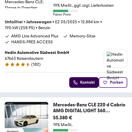
19% MwSt.
ggf. zzgl. Lieferkosten
Fairer Preis
Unfallfrei
•
Jahreswagen
•
EZ 05/2025
•
12.884 km
•
190 kW (258 PS)
•
Benzin
AMG Line Advanced Plus
Memory-Sitze
HANDS-FREE ACCESS
Hedin Automotive Südwest GmbH
67663 Kaiserslautern
(
182
)
4.7 Sterne
Kontakt
Parken
Mercedes-Benz CLE 220 d Cabrio
AMG DIGITAL LIGHT 360
Ambiente+
55.380 €
19% MwSt.