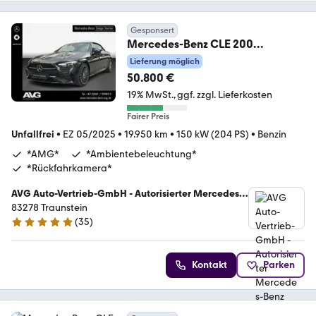
Gesponsert
Mercedes-Benz CLE 200
Cabriolet AMG-Adv.+ Memory
Lieferung möglich
Kamera LED
50.800 €
19% MwSt.
ggf. zzgl. Lieferkosten
Fairer Preis
Unfallfrei
•
EZ 05/2025
•
19.950 km
•
150 kW (204 PS)
•
Benzin
*AMG*
*Ambientebeleuchtung*
*Rückfahrkamera*
AVG Auto-Vertrieb-GmbH - Autorisierter Mercedes-
Benz Verkauf und Service
83278 Traunstein
(
35
)
4.8 Sterne
Kontakt
Parken