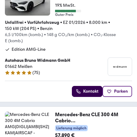
19% MwSt.
Guter Preis
Unfallfrei
•
Vorführfahrzeug
•
EZ 01/2026
•
8.000 km
•
150 kW (204 PS)
•
Benzin
6,5 l/100km (komb.)
•
148 g CO₂/km (komb.)
•
CO₂-Klasse
E (komb.)
Edition AMG-Line
Autohaus Bruno Widmann GmbH
01662 Meißen
(
75
)
4.8 Sterne
Kontakt
Parken
Mercedes-Benz CLE 300 4M
Cabrio
AMG|DIGLI|AMBI|SHZ|KAM|AIRS
Lieferung möglich
CAF
57.890 €