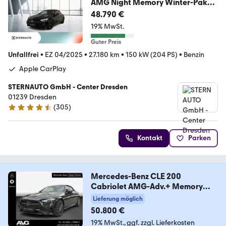
AMG Night Memory Winter-Pak
RüKam
48.790 €
19% MwSt.
Guter Preis
Unfallfrei
•
EZ 04/2025
•
27.180 km
•
150 kW (204 PS)
•
Benzin
Apple CarPlay
STERNAUTO GmbH - Center Dresden
01239 Dresden
(
305
)
4.5 Sterne
Kontakt
Parken
Mercedes-Benz CLE 200
Cabriolet AMG-Adv.+ Memory
Kamera LED
Lieferung möglich
50.800 €
19% MwSt.
ggf. zzgl. Lieferkosten