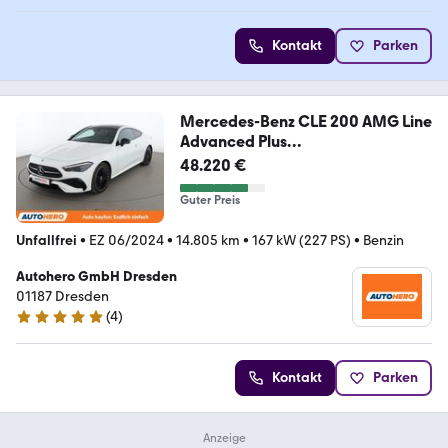
Kontakt
Parken
Mercedes-Benz CLE 200 AMG Line
Advanced Plus
Aut.*PANO*LED*SHZ
48.220 €
Guter Preis
Unfallfrei
•
EZ 06/2024
•
14.805 km
•
167 kW (227 PS)
•
Benzin
Autohero GmbH Dresden
01187 Dresden
(
4
)
5 Sterne
Kontakt
Parken