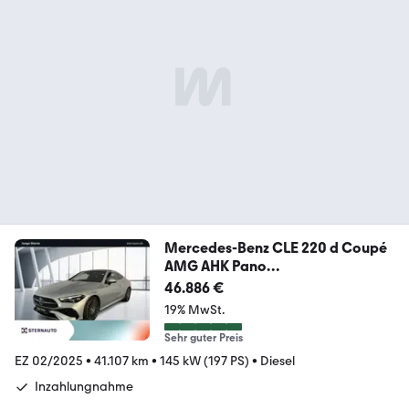
Mercedes-Benz CLE 220 d Coupé
AMG AHK Pano
Hinterachslenkung
46.886 €
19% MwSt.
Sehr guter Preis
EZ 02/2025
•
41.107 km
•
145 kW (197 PS)
•
Diesel
Inzahlungnahme