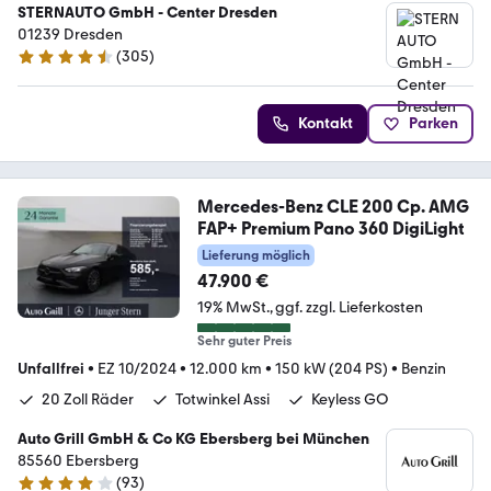
STERNAUTO GmbH - Center Dresden
01239 Dresden
(
305
)
4.5 Sterne
Kontakt
Parken
Mercedes-Benz CLE 200 Cp. AMG
FAP+ Premium Pano 360 DigiLight
Lieferung möglich
47.900 €
19% MwSt.
ggf. zzgl. Lieferkosten
Sehr guter Preis
Unfallfrei
•
EZ 10/2024
•
12.000 km
•
150 kW (204 PS)
•
Benzin
20 Zoll Räder
Totwinkel Assi
Keyless GO
Auto Grill GmbH & Co KG Ebersberg bei München
85560 Ebersberg
(
93
)