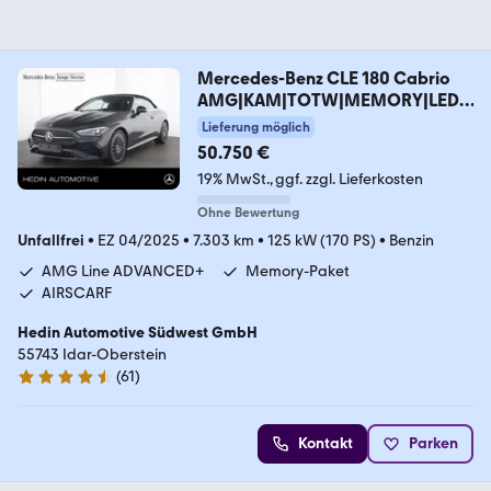
Mercedes-Benz CLE 180 Cabrio
AMG|KAM|TOTW|MEMORY|LED|
SHZ+LHZ|
Lieferung möglich
50.750 €
19% MwSt.
ggf. zzgl. Lieferkosten
Ohne Bewertung
Unfallfrei
•
EZ 04/2025
•
7.303 km
•
125 kW (170 PS)
•
Benzin
AMG Line ADVANCED+
Memory-Paket
AIRSCARF
Hedin Automotive Südwest GmbH
55743 Idar-Oberstein
(
61
)
4.6 Sterne
Kontakt
Parken