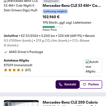
Gesponsert
Mercedes-Benz CLE 53 4M+ Cab
Night II Distr Drivers DigLi HuD
Lieferung möglich
102.960 €
19% MwSt.
ggf. zzgl. Lieferkosten
Fairer Preis
Unfallfrei
•
EZ 01/2026
•
5.200 km
•
330 kW (449 PS)
•
Benzin
9,3 l/100km (komb.)
•
213 g CO₂/km (komb.)
•
CO₂-Klasse
G (komb.)
AMG Driver's Package
Autohaus Allgäu
87509 Immenstadt
(
63
)
4.7 Sterne
Kontakt
Parken
Mercedes-Benz CLE 200 Cabrio