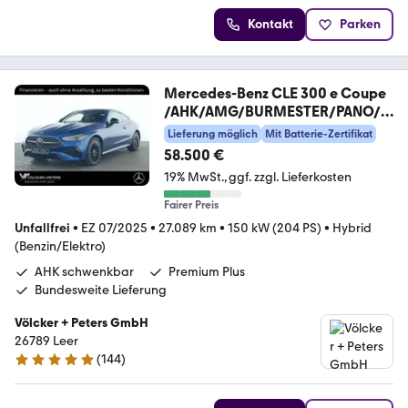
Kontakt
Parken
Mercedes-Benz CLE 300 e Coupe
/AHK/AMG/BURMESTER/PANO/F
AP/DIST
Lieferung möglich
Mit Batterie-Zertifikat
58.500 €
19% MwSt.
ggf. zzgl. Lieferkosten
Fairer Preis
Unfallfrei
•
EZ 07/2025
•
27.089 km
•
150 kW (204 PS)
•
Hybrid
(Benzin/Elektro)
AHK schwenkbar
Premium Plus
Bundesweite Lieferung
Völcker + Peters GmbH
26789 Leer
(
144
)
4.9 Sterne