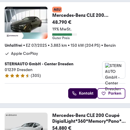
NEU
Mercedes-Benz CLE 200
Cabriolet DISTRONIC 360Kam
48.790 €
DIGITAL LIGHT
19% MwSt.
Guter Preis
Unfallfrei
•
EZ 07/2025
•
3.883 km
•
150 kW (204 PS)
•
Benzin
Apple CarPlay
STERNAUTO GmbH - Center Dresden
01239 Dresden
(
305
)
4.5 Sterne
Kontakt
Parken
Mercedes-Benz CLE 200 Coupé
DigialLight*360*Memory*Pano*B
urm.
54.880 €