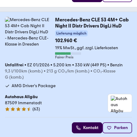
Mercedes-Benz CLE 53 4M+ Cab
Night II Distr Drivers DigLi HuD
Lieferung möglich
102.960 €
19% MwSt.
ggf. zzgl. Lieferkosten
Fairer Preis
Unfallfrei
•
EZ 01/2026
•
5.200 km
•
330 kW (449 PS)
•
Benzin
9,3 l/100km (komb.)
•
213 g CO₂/km (komb.)
•
CO₂-Klasse
G (komb.)
AMG Driver's Package
Autohaus Allgäu
87509 Immenstadt
(
63
)
4.7 Sterne
Kontakt
Parken