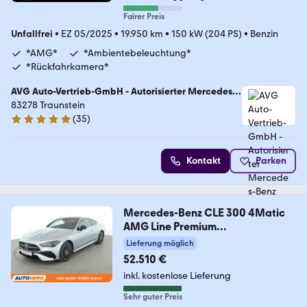
Fairer Preis
Unfallfrei
•
EZ 05/2025
•
19.950 km
•
150 kW (204 PS)
•
Benzin
*AMG*
*Ambientebeleuchtung*
*Rückfahrkamera*
AVG Auto-Vertrieb-GmbH - Autorisierter Mercedes-
Benz Verkauf und Service
83278 Traunstein
(
35
)
4.8 Sterne
Kontakt
Parken
Mercedes-Benz CLE 300 4Matic
AMG Line Premium
Aut.*NAVI*LED*
Lieferung möglich
52.510 €
inkl. kostenlose Lieferung
Sehr guter Preis