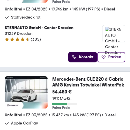
Fairer Preis
Unfallfrei
•
EZ 04/2025
•
19.746 km
•
145 kW (197 PS)
•
Diesel
Stoffverdeck rot
STERNAUTO GmbH - Center Dresden
01239 Dresden
(
305
)
4.5 Sterne
Kontakt
Parken
Mercedes-Benz CLE 220 d Cabrio
AMG Keyless Totwinkel WinterPak
54.480 €
19% MwSt.
Fairer Preis
Unfallfrei
•
EZ 03/2025
•
15.437 km
•
145 kW (197 PS)
•
Diesel
Apple CarPlay