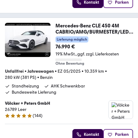
Kontakt
Parken
Mercedes-Benz CLE 450 4M
CABRIO/AMG/BURMESTER/LEDE
R/AHK/HUD/
Lieferung möglich
76.990 €
19% MwSt.
ggf. zzgl. Lieferkosten
Ohne Bewertung
Unfallfrei
•
Jahreswagen
•
EZ 05/2025
•
10.359 km
•
280 kW (381 PS)
•
Benzin
Standheizung
AHK Schwenkbar
Bundesweite Lieferung
Völcker + Peters GmbH
26789 Leer
(
144
)
4.9 Sterne
Kontakt
Parken