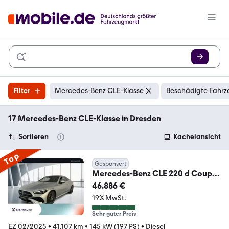
Filter
Mercedes-Benz CLE-Klasse
Beschädigte Fahrz
17 Mercedes-Benz CLE-Klasse in Dresden
Sortieren
Kachelansicht
Top
Gesponsert
Mercedes-Benz CLE 220 d Coupé
AMG AHK Pano
46.886 €
Hinterachslenkung
19% MwSt.
Sehr guter Preis
EZ 02/2025
•
41.107 km
•
145 kW (197 PS)
•
Diesel