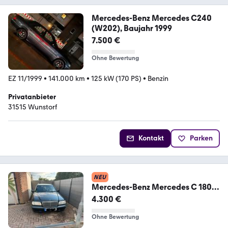
Mercedes-Benz Mercedes C240
(W202), Baujahr 1999
7.500 €
Ohne Bewertung
EZ 11/1999
•
141.000 km
•
125 kW (170 PS)
•
Benzin
Privatanbieter
31515 Wunstorf
Kontakt
Parken
NEU
Mercedes-Benz Mercedes C 180
Esprit W202 T
4.300 €
Ohne Bewertung