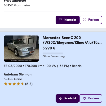
Privatanbieter
68159 Mannheim
Kontakt
Parken
Mercedes-Benz C 200
/W202/Elegance/Klima/Alu/Tüv-
Neu
5.990 €
Ohne Bewertung
EZ 03/2000
•
170.000 km
•
100 kW (136 PS)
•
Benzin
Autohaus Sleiman
59425 Unna
(
215
)
4.3 Sterne
Kontakt
Parken