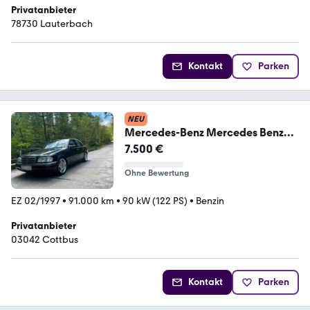
Privatanbieter
78730 Lauterbach
Kontakt
Parken
NEU
Mercedes-Benz Mercedes Benz
C180 W202
7.500 €
Ohne Bewertung
EZ 02/1997
•
91.000 km
•
90 kW (122 PS)
•
Benzin
Privatanbieter
03042 Cottbus
Kontakt
Parken