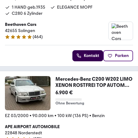
1 HAND geb.1935
ELEGANCE MOPF
C280 6 Zylinder
Beethoven Cars
42655 Solingen
(
464
)
4.9 Sterne
Kontakt
Parken
Mercedes-Benz C200 W202 LIMO
XENON ROSTFREI TOP AUTOM
PDC
6.900 €
Ohne Bewertung
EZ 03/2000
•
90.000 km
•
100 kW (136 PS)
•
Benzin
APE AIRPORT AUTOMOBILE
22848 Norderstedt