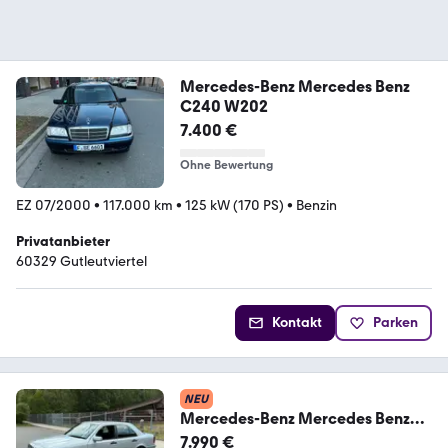
Mercedes-Benz Mercedes Benz
C240 W202
7.400 €
Ohne Bewertung
EZ 07/2000
•
117.000 km
•
125 kW (170 PS)
•
Benzin
Privatanbieter
60329 Gutleutviertel
Kontakt
Parken
NEU
Mercedes-Benz Mercedes Benz
C180 Classic Selection W202 ...
7.990 €