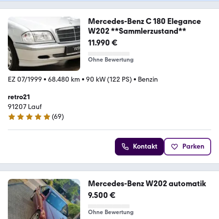
Mercedes-Benz C 180 Elegance
W202 **Sammlerzustand**
11.990 €
Ohne Bewertung
EZ 07/1999
•
68.480 km
•
90 kW (122 PS)
•
Benzin
retro21
91207 Lauf
(
69
)
5 Sterne
Kontakt
Parken
Mercedes-Benz W202 automatik
9.500 €
Ohne Bewertung