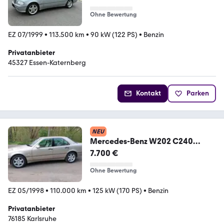
Ohne Bewertung
EZ 07/1999
•
113.500 km
•
90 kW (122 PS)
•
Benzin
Privatanbieter
45327 Essen-Katernberg
Kontakt
Parken
NEU
Mercedes-Benz W202 C240
Automatik Elegance...
7.700 €
Ohne Bewertung
EZ 05/1998
•
110.000 km
•
125 kW (170 PS)
•
Benzin
Privatanbieter
76185 Karlsruhe