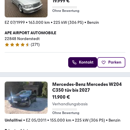
19.999 €
Ohne Bewertung
EZ 07/1999
•
163.000 km
•
225 kW (306 PS)
•
Benzin
APE AIRPORT AUTOMOBILE
22848 Norderstedt
(
271
)
4.7 Sterne
Kontakt
Parken
Mercedes-Benz Mercedes W204
C350 tüv bis 2027
11.900 €
Verhandlungsbasis
Ohne Bewertung
Unfallfrei
•
EZ 05/2011
•
155.000 km
•
225 kW (306 PS)
•
Benzin