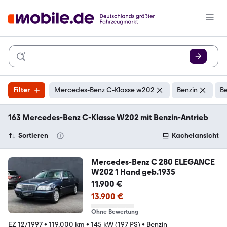
Filter
Mercedes-Benz C-Klasse w202
Benzin
Be
163 Mercedes-Benz C-Klasse W202 mit Benzin-Antrieb
Sortieren
Kachelansicht
Mercedes-Benz C 280 ELEGANCE
W202 1 Hand geb.1935
11.900 €
13.900 €
Ohne Bewertung
EZ 12/1997
•
119.000 km
•
145 kW (197 PS)
•
Benzin