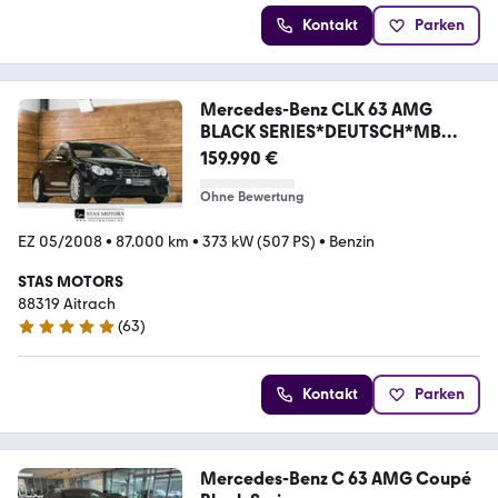
Kontakt
Parken
Mercedes-Benz CLK 63 AMG
BLACK SERIES*DEUTSCH*MB
SCHECKHEFT
159.990 €
Ohne Bewertung
EZ 05/2008
•
87.000 km
•
373 kW (507 PS)
•
Benzin
STAS MOTORS
88319 Aitrach
(
63
)
4.8 Sterne
Kontakt
Parken
Mercedes-Benz C 63 AMG Coupé