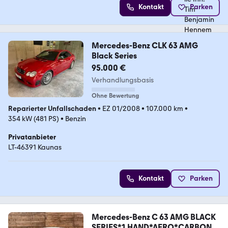
Kontakt
Parken
Mercedes-Benz CLK 63 AMG
Black Series
95.000 €
Verhandlungsbasis
Ohne Bewertung
Reparierter Unfallschaden
•
EZ 01/2008
•
107.000 km
•
354 kW (481 PS)
•
Benzin
Privatanbieter
LT-46391 Kaunas
Kontakt
Parken
Mercedes-Benz C 63 AMG BLACK
SERIES*1.HAND*AERO*CARBON*