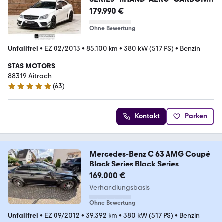
S-HEFT
179.990 €
Ohne Bewertung
Unfallfrei
•
EZ 02/2013
•
85.100 km
•
380 kW (517 PS)
•
Benzin
STAS MOTORS
88319 Aitrach
(
63
)
4.8 Sterne
Kontakt
Parken
Mercedes-Benz C 63 AMG Coupé
Black Series Black Series
169.000 €
Verhandlungsbasis
Ohne Bewertung
Unfallfrei
•
EZ 09/2012
•
39.392 km
•
380 kW (517 PS)
•
Benzin