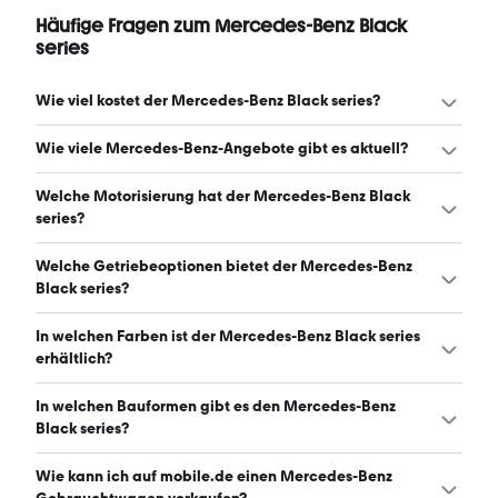
Häufige Fragen zum Mercedes-Benz Black
series
Wie viel kostet der Mercedes-Benz Black series?
Ein guter Preis für einen Mercedes-Benz Black series liegt
Wie viele Mercedes-Benz-Angebote gibt es aktuell?
zwischen 189.803 € und 457.500 €. (Stand: 9.8.2026)
Es gibt insgesamt 108 Mercedes-Benz bei mobile.de,
Welche Motorisierung hat der Mercedes-Benz Black
davon 108 Gebraucht- und 0 Neuwagen. (Stand:
series?
9.8.2026)
Der Mercedes-Benz Black series hat Leistungen zwischen
Welche Getriebeoptionen bietet der Mercedes-Benz
481 und 730 PS. (Stand: 9.8.2026)
Black series?
Der Mercedes-Benz Black series ist mit automatischem
In welchen Farben ist der Mercedes-Benz Black series
Getriebe erhältlich. (Stand: 9.8.2026)
erhältlich?
Den Mercedes-Benz Black series gibt es in folgenden
In welchen Bauformen gibt es den Mercedes-Benz
Farben: schwarz, silber, grau, orange, weiß, rot, gelb, grün
Black series?
und blau. Die häufigste Farbe ist schwarz. (Stand:
9.8.2026)
Den Mercedes-Benz Black series gibt es in folgenden
Wie kann ich auf mobile.de einen Mercedes-Benz
Bauformen: Sportwagen/Coupé. (Stand: 9.8.2026)