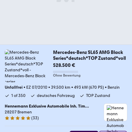
Mercedes-Benz SL65 AMG Black
Series*deutsch*TOP Zustand*voll
528.500 €
Ohne Bewertung
Unfallfrei
•
EZ 07/2010
•
39.500 km
•
493 kW (670 PS)
•
Benzin
1 of 350
deutsches Fahrzeug
TOP Zustand
Hennemann Exklusive Automobile Inh. Tim
Benjamin Hennemann
28207 Bremen
(
33
)
5 Sterne