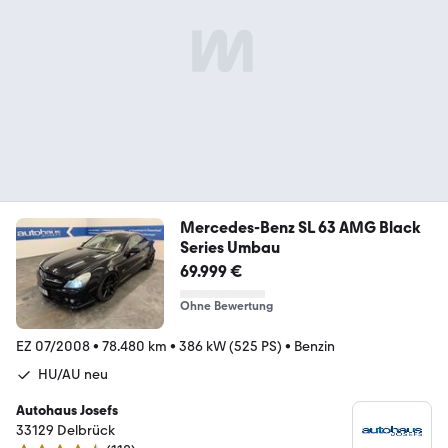
Mercedes-Benz SL 63 AMG Black
Series Umbau
69.999 €
Ohne Bewertung
EZ 07/2008
•
78.480 km
•
386 kW (525 PS)
•
Benzin
HU/AU neu
Autohaus Josefs
33129 Delbrück