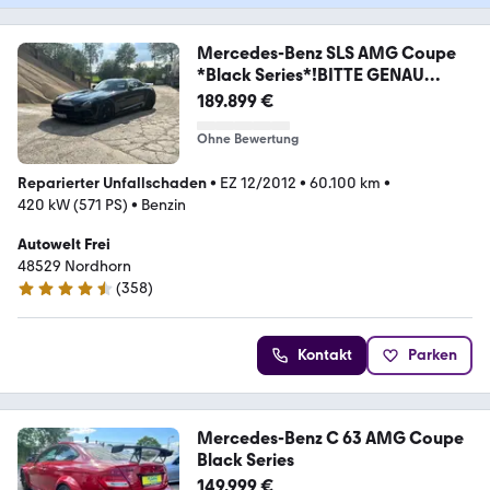
Mercedes-Benz SLS AMG Coupe
*Black Series*!BITTE GENAU
LESEN*!
189.899 €
Ohne Bewertung
Reparierter Unfallschaden
•
EZ 12/2012
•
60.100 km
•
420 kW (571 PS)
•
Benzin
Autowelt Frei
48529 Nordhorn
(
358
)
4.6 Sterne
Kontakt
Parken
Mercedes-Benz C 63 AMG Coupe
Black Series
149.999 €