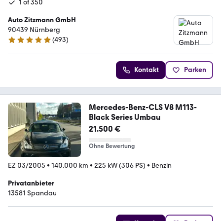
1 of 350
Auto Zitzmann GmbH
90439 Nürnberg
(
493
)
4.9 Sterne
Kontakt
Parken
Mercedes-Benz-CLS V8 M113-
Black Series Umbau
21.500 €
Ohne Bewertung
EZ 03/2005
•
140.000 km
•
225 kW (306 PS)
•
Benzin
Privatanbieter
13581 Spandau