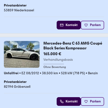
Privatanbieter
53859 Niederkassel
Kontakt
Parken
Mercedes-Benz C 63 AMG Coupé
Black Series Kompressor
165.000 €
Verhandlungsbasis
Ohne Bewertung
Unfallfrei
•
EZ 08/2012
•
38.500 km
•
528 kW (718 PS)
•
Benzin
Privatanbieter
82194 Gröbenzell
Kontakt
Parken