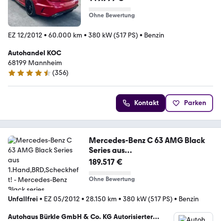
Ohne Bewertung
EZ 12/2012
•
60.000 km
•
380 kW (517 PS)
•
Benzin
Autohandel KOC
68199 Mannheim
(
356
)
4.7 Sterne
Kontakt
Parken
Mercedes-Benz C 63 AMG Black
Series aus
1.Hand,BRD,Scheckheft!
189.517 €
Ohne Bewertung
Unfallfrei
•
EZ 05/2012
•
28.150 km
•
380 kW (517 PS)
•
Benzin
Autohaus Bürkle GmbH & Co. KG Autorisierter