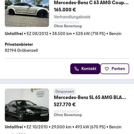
Mercedes-Benz C 63 AMG Coupé
Black Series Kompressor
165.000 €
Verhandlungsbasis
Ohne Bewertung
Unfallfrei
•
EZ 08/2012
•
38.500 km
•
528 kW (718 PS)
•
Benzin
Privatanbieter
82194 Gröbenzell
Kontakt
Parken
Gesponsert
Mercedes-Benz SL 65 AMG BLACK
SERIES / SAMMLERZUSTAND
527.770 €
Ohne Bewertung
Unfallfrei
•
EZ 10/2010
•
29.000 km
•
493 kW (670 PS)
•
Benzin