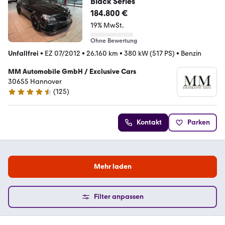
Black Series
184.800 €
19% MwSt.
Ohne Bewertung
Unfallfrei
•
EZ 07/2012
•
26.160 km
•
380 kW (517 PS)
•
Benzin
MM Automobile GmbH / Exclusive Cars
30655 Hannover
(
125
)
4.7 Sterne
Kontakt
Parken
Mehr laden
Filter anpassen