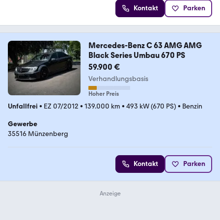
Kontakt
Parken
Mercedes-Benz C 63 AMG AMG
Black Series Umbau 670 PS
59.900 €
Verhandlungsbasis
Hoher Preis
Unfallfrei
•
EZ 07/2012
•
139.000 km
•
493 kW (670 PS)
•
Benzin
Gewerbe
35516 Münzenberg
Kontakt
Parken