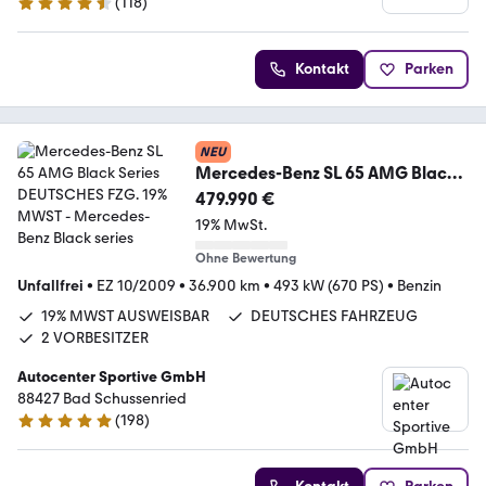
(
118
)
4.6 Sterne
Kontakt
Parken
NEU
Mercedes-Benz SL 65 AMG Black
Series DEUTSCHES FZG. 19%
479.990 €
MWST
19% MwSt.
Ohne Bewertung
Unfallfrei
•
EZ 10/2009
•
36.900 km
•
493 kW (670 PS)
•
Benzin
19% MWST AUSWEISBAR
DEUTSCHES FAHRZEUG
2 VORBESITZER
Autocenter Sportive GmbH
88427 Bad Schussenried
(
198
)
4.8 Sterne