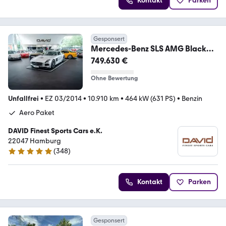
Kontakt
Parken
Gesponsert
Mercedes-Benz SLS AMG Black
Series *Unfallfrei*Sammler*
749.630 €
Ohne Bewertung
Unfallfrei
•
EZ 03/2014
•
10.910 km
•
464 kW (631 PS)
•
Benzin
Aero Paket
DAVID Finest Sports Cars e.K.
22047 Hamburg
(
348
)
4.9 Sterne
Kontakt
Parken
Gesponsert