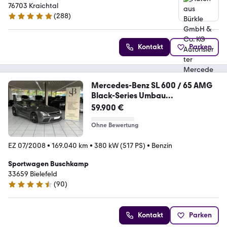
Mercedes-Benz Verkauf&Service
76703 Kraichtal
(
288
)
4.9 Sterne
Kontakt
Parken
Mercedes-Benz SL 600 / 65 AMG
Black-Series Umbau
DESIGNO/20"LM
59.900 €
Ohne Bewertung
EZ 07/2008
•
169.040 km
•
380 kW (517 PS)
•
Benzin
Sportwagen Buschkamp
33659 Bielefeld
(
90
)
4.3 Sterne
Kontakt
Parken