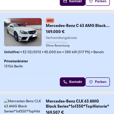
Kontakt
Parken
NEU
Mercedes-Benz C 63 AMG Black
Series +DE Fahrzeug + Serviceheft
149.000 €
Verhandlungsbasis
Ohne Bewertung
Unfallfrei
•
EZ 02/2012
•
85.000 km
•
380 kW (517 PS)
•
Benzin
Privatanbieter
13156 Berlin
Kontakt
Parken
Mercedes-Benz CLK 63 AMG
Black Series*1of350*TopHistorie*
169.507 €