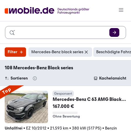
Filter
Mercedes-Benz black series
Beschädigte Fahrz
108 Mercedes-Benz Black series
Sortieren
Kachelansicht
Top
Gesponsert
Mercedes-Benz C 63 AMG Black
Series Coupé
167.000 €
Ohne Bewertung
Unfallfrei
•
EZ 10/2012
•
21.593 km
•
380 kW (517 PS)
•
Benzin