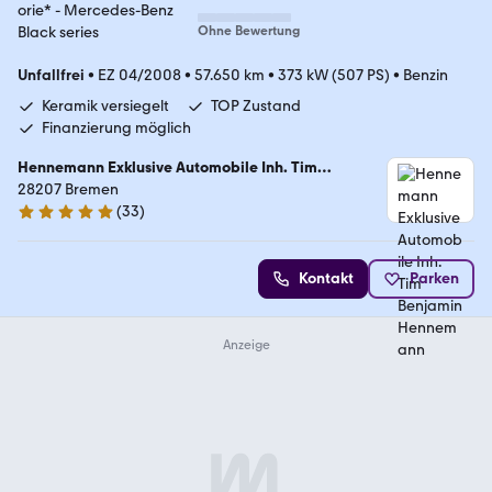
Ohne Bewertung
Unfallfrei
•
EZ 04/2008
•
57.650 km
•
373 kW (507 PS)
•
Benzin
Keramik versiegelt
TOP Zustand
Finanzierung möglich
Hennemann Exklusive Automobile Inh. Tim
Benjamin Hennemann
28207 Bremen
(
33
)
5 Sterne
Kontakt
Parken