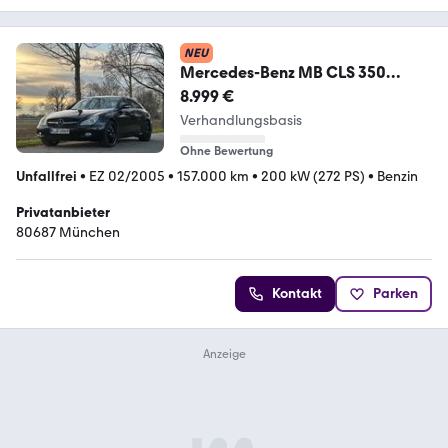
NEU
Mercedes-Benz MB CLS 350
Black-Series-Facelift TOP OPTIK
8.999 €
Verhandlungsbasis
Ohne Bewertung
Unfallfrei
•
EZ 02/2005
•
157.000 km
•
200 kW (272 PS)
•
Benzin
Privatanbieter
80687 München
Kontakt
Parken