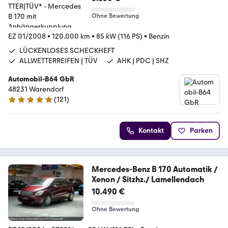
Ohne Bewertung
EZ 01/2008
•
120.000 km
•
85 kW (116 PS)
•
Benzin
LÜCKENLOSES SCHECKHEFT
ALLWETTERREIFEN | TÜV
AHK | PDC | SHZ
Automobil-B64 GbR
48231 Warendorf
(
121
)
5 Sterne
Kontakt
Parken
Mercedes-Benz B 170 Automatik /
Xenon / Sitzhz./ Lamellendach
10.490 €
Ohne Bewertung