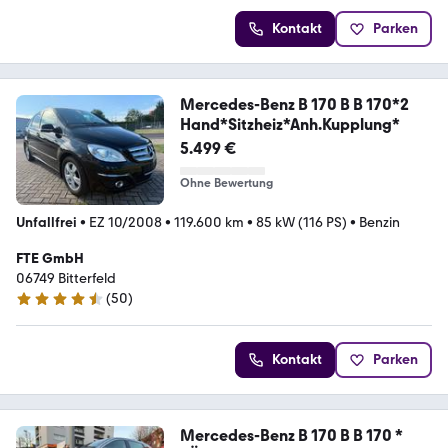
Kontakt
Parken
Mercedes-Benz B 170 B B 170*2
Hand*Sitzheiz*Anh.Kupplung*
5.499 €
Ohne Bewertung
Unfallfrei
•
EZ 10/2008
•
119.600 km
•
85 kW (116 PS)
•
Benzin
FTE GmbH
06749 Bitterfeld
(
50
)
4.3 Sterne
Kontakt
Parken
Mercedes-Benz B 170 B B 170 *