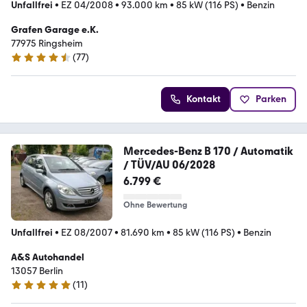
Unfallfrei
•
EZ 04/2008
•
93.000 km
•
85 kW (116 PS)
•
Benzin
Grafen Garage e.K.
77975 Ringsheim
(
77
)
4.3 Sterne
Kontakt
Parken
Mercedes-Benz B 170 / Automatik
/ TÜV/AU 06/2028
6.799 €
Ohne Bewertung
Unfallfrei
•
EZ 08/2007
•
81.690 km
•
85 kW (116 PS)
•
Benzin
A&S Autohandel
13057 Berlin
(
11
)
5 Sterne