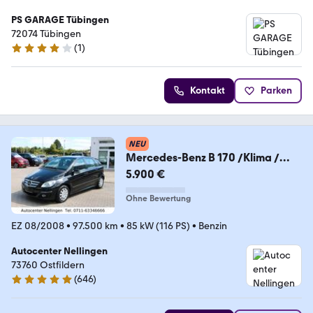
PS GARAGE Tübingen
72074 Tübingen
(
1
)
4 Sterne
Kontakt
Parken
NEU
Mercedes-Benz B 170 /Klima /
Tempomat / Navi / AHK
5.900 €
Ohne Bewertung
EZ 08/2008
•
97.500 km
•
85 kW (116 PS)
•
Benzin
Autocenter Nellingen
73760 Ostfildern
(
646
)
4.8 Sterne