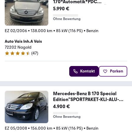
170*Automatik*PDC
V+H*AHK*PANO*SHZ*TÜV NEU
5.990 €
Ohne Bewertung
EZ 02/2006
•
138.000 km
•
85 kW (116 PS)
•
Benzin
Auto Vais Inh.A Vais
72202 Nagold
(
47
)
4.5 Sterne
Kontakt
Parken
Mercedes-Benz B 170 Special
Edition"SPORTPAKET-KLI-ALU-
SHZ-AHG
4.900 €
Ohne Bewertung
EZ 05/2008
•
156.000 km
•
85 kW (116 PS)
•
Benzin