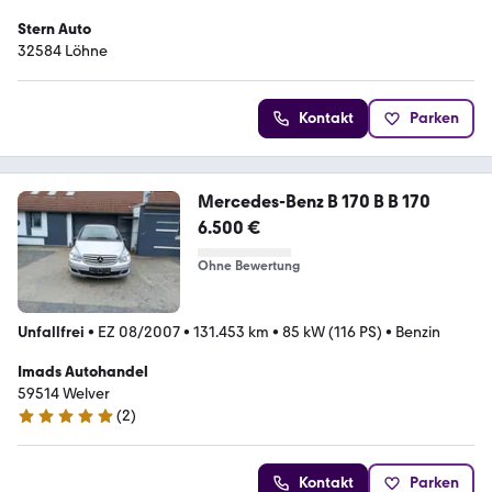
Stern Auto
32584 Löhne
Kontakt
Parken
Mercedes-Benz B 170 B B 170
6.500 €
Ohne Bewertung
Unfallfrei
•
EZ 08/2007
•
131.453 km
•
85 kW (116 PS)
•
Benzin
Imads Autohandel
59514 Welver
(
2
)
5 Sterne
Kontakt
Parken