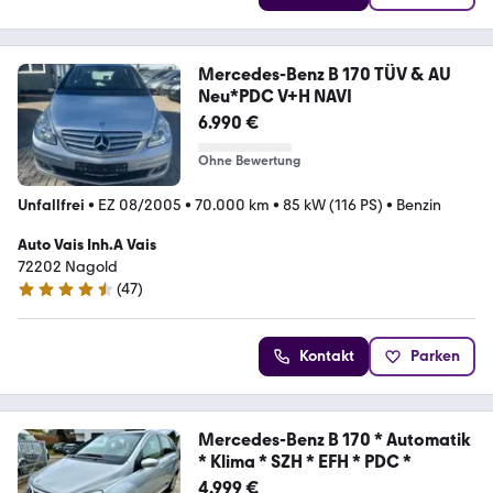
Mercedes-Benz B 170 TÜV & AU
Neu*PDC V+H NAVI
6.990 €
Ohne Bewertung
Unfallfrei
•
EZ 08/2005
•
70.000 km
•
85 kW (116 PS)
•
Benzin
Auto Vais Inh.A Vais
72202 Nagold
(
47
)
4.5 Sterne
Kontakt
Parken
Mercedes-Benz B 170 * Automatik
* Klima * SZH * EFH * PDC *
4.999 €