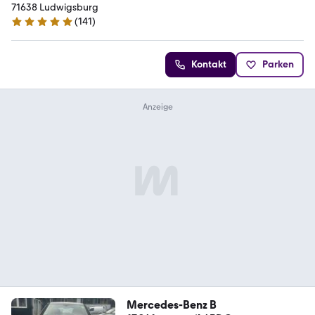
71638 Ludwigsburg
(
141
)
5 Sterne
Kontakt
Parken
Mercedes-Benz B