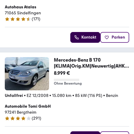
Autohaus Atalas
71065 Sindelfingen
(
171
)
4.6 Sterne
Kontakt
Parken
Mercedes-Benz B 170
|KLIMA|Orig.KM|Neuwertig|AHK|P
ano/
8.999 €
Ohne Bewertung
Unfallfrei
•
EZ 12/2008
•
15.080 km
•
85 kW (116 PS)
•
Benzin
Automobile Tomi GmbH
97241 Bergtheim
(
291
)
4 Sterne