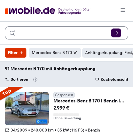
Filter
Mercedes-Benz B 170
Anhängerkupplung: Fest
91 Mercedes B 170 mit Anhängerkupplung
Sortieren
Kachelansicht
Top
Gesponsert
Mercedes-Benz B 170 I Benzin I
TÜV 04/2028
2.999 €
Ohne Bewertung
EZ 04/2009
•
240.000 km
•
85 kW (116 PS)
•
Benzin