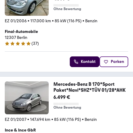
Ohne Bewertung
EZ 01/2006
•
117.000 km
•
85 kW (116 PS)
•
Benzin
Final-Automobile
12307 Berlin
(
37
)
5 Sterne
Kontakt
Parken
Mercedes-Benz B 170*Sport
Paket*Navi*SHZ*TÜV 01/28*AHK
6.499 €
Ohne Bewertung
EZ 01/2007
•
147.694 km
•
85 kW (116 PS)
•
Benzin
Ince & Ince GbR