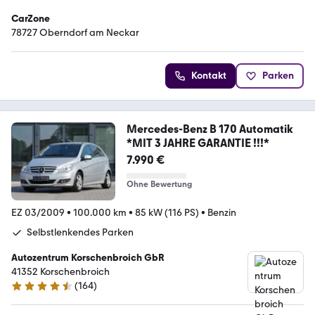
CarZone
78727 Oberndorf am Neckar
Kontakt
Parken
Mercedes-Benz B 170 Automatik
*MIT 3 JAHRE GARANTIE !!!*
7.990 €
Ohne Bewertung
EZ 03/2009
•
100.000 km
•
85 kW (116 PS)
•
Benzin
Selbstlenkendes Parken
Autozentrum Korschenbroich GbR
41352 Korschenbroich
(
164
)
4.7 Sterne