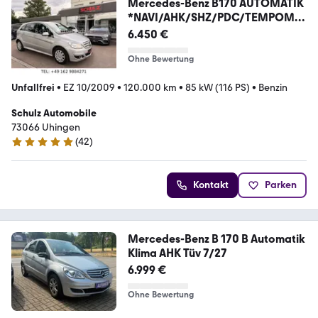
Mercedes-Benz B170 AUTOMATIK
*NAVI/AHK/SHZ/PDC/TEMPOMAT
/2.HAND
6.450 €
Ohne Bewertung
Unfallfrei
•
EZ 10/2009
•
120.000 km
•
85 kW (116 PS)
•
Benzin
Schulz Automobile
73066 Uhingen
(
42
)
5 Sterne
Kontakt
Parken
Mercedes-Benz B 170 B Automatik
Klima AHK Tüv 7/27
6.999 €
Ohne Bewertung