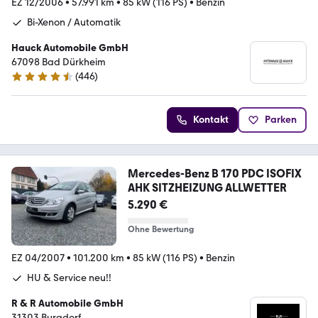
EZ 12/2006
•
57.991 km
•
85 kW (116 PS)
•
Benzin
Bi-Xenon / Automatik
Hauck Automobile GmbH
67098 Bad Dürkheim
(
446
)
4.4 Sterne
Kontakt
Parken
Mercedes-Benz B 170 PDC ISOFIX
AHK SITZHEIZUNG ALLWETTER
5.290 €
Ohne Bewertung
EZ 04/2007
•
101.200 km
•
85 kW (116 PS)
•
Benzin
HU & Service neu!!
R & R Automobile GmbH
31303 Burgdorf