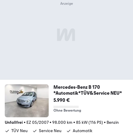
Mercedes-Benz B 170
*Automatik*TÜV&Service NEU*
5.990 €
Ohne Bewertung
Unfallfrei
•
EZ 05/2007
•
98.000 km
•
85 kW (116 PS)
•
Benzin
TÜV Neu
Service Neu
Automatik