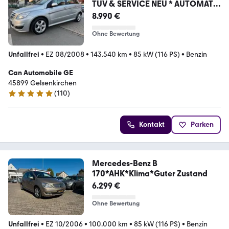
TÜV & SERVICE NEU * AUTOMATIK
*
8.990 €
Ohne Bewertung
Unfallfrei
•
EZ 08/2008
•
143.540 km
•
85 kW (116 PS)
•
Benzin
Can Automobile GE
45899 Gelsenkirchen
(
110
)
4.8 Sterne
Kontakt
Parken
Mercedes-Benz B
170*AHK*Klima*Guter Zustand
6.299 €
Ohne Bewertung
Unfallfrei
•
EZ 10/2006
•
100.000 km
•
85 kW (116 PS)
•
Benzin