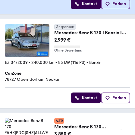
Kontakt
Parken
Gesponsert
Mercedes-Benz B 170 I Benzin I
TÜV 04/2028
2.999 €
Ohne Bewertung
EZ 04/2009
•
240.000 km
•
85 kW (116 PS)
•
Benzin
CarZone
78727 Oberndorf am Neckar
Kontakt
Parken
NEU
Mercedes-Benz B 170
*AHK|PDC|SHZ|ALLWETTER|TÜV*
3.850 €