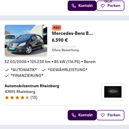
Kontakt
Parken
NEU
Mercedes-Benz B
170*AUTOMATIK*
6.590 €
Ohne Bewertung
EZ 03/2008
•
125.230 km
•
85 kW (116 PS)
•
Benzin
*AUTOMATIK*
*GEWÄHRLEISTUNG*
*FINANZIERUNG*
Automobilzentrum Rheinberg
47495 Rheinberg
(
13
)
4.7 Sterne
Kontakt
Parken