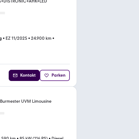
+DISTRONIC+AHK+LED
g
•
EZ 11/2025
•
24.900 km
•
Kontakt
Parken
 Burmester UVM Limousine
.590 km
•
85 kW (116 PS)
•
Diesel