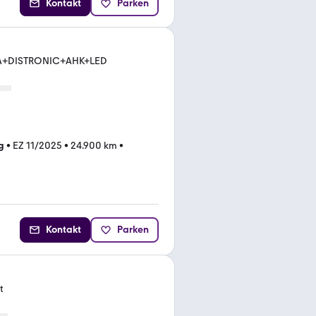
Kontakt
Parken
+DISTRONIC+AHK+LED
g
•
EZ 11/2025
•
24.900 km
•
Kontakt
Parken
t