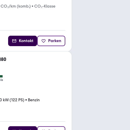
g CO₂/km (komb.)
•
CO₂-Klasse
Kontakt
Parken
180
is
0 kW (122 PS)
•
Benzin