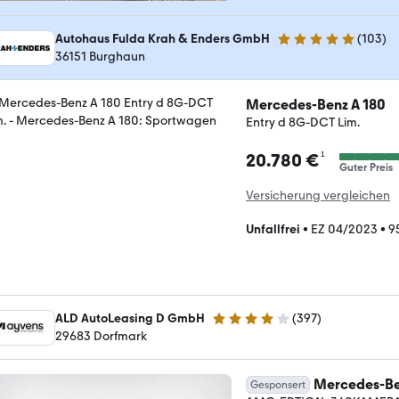
Autohaus Fulda Krah & Enders GmbH
(
103
)
5 Sterne
36151 Burghaun
Mercedes-Benz A 180
Entry d 8G-DCT Lim.
¹
20.780 €
Guter Preis
Versicherung vergleichen
Unfallfrei
•
EZ 04/2023
•
9
ALD AutoLeasing D GmbH
(
397
)
3.8 Sterne
29683 Dorfmark
Mercedes-Be
Gesponsert