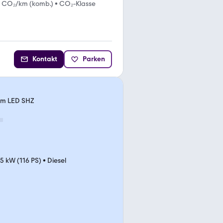
g CO₂/km (komb.)
•
CO₂-Klasse
Kontakt
Parken
em LED SHZ
5 kW (116 PS)
•
Diesel