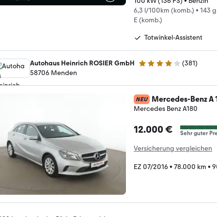
100 kW (136 PS)
•
Benzin
6,3 l/100km (komb.)
•
143 
E (komb.)
Totwinkel-Assistent
Autohaus Heinrich ROSIER GmbH
(
381
)
4.2 Sterne
58706 Menden
Mercedes-Benz A 
NEU
Mercedes Benz A180
12.000 €
Sehr guter Pre
Versicherung vergleichen
EZ 07/2016
•
78.000 km
•
9