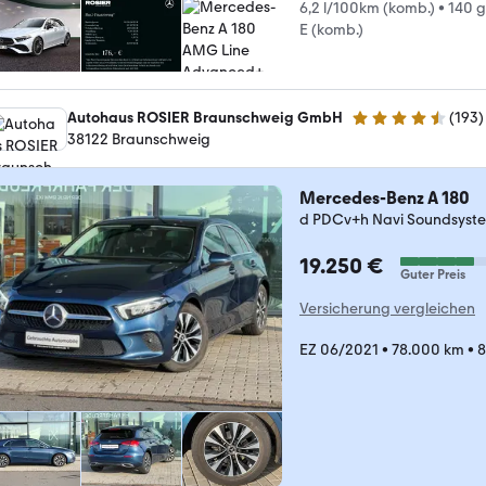
6,2 l/100km (komb.)
•
140 
E (komb.)
Autohaus ROSIER Braunschweig GmbH
(
193
)
4.6 Sterne
38122 Braunschweig
Mercedes-Benz A 180
d PDCv+h Navi Soundsyst
19.250 €
Guter Preis
Versicherung vergleichen
EZ 06/2021
•
78.000 km
•
8