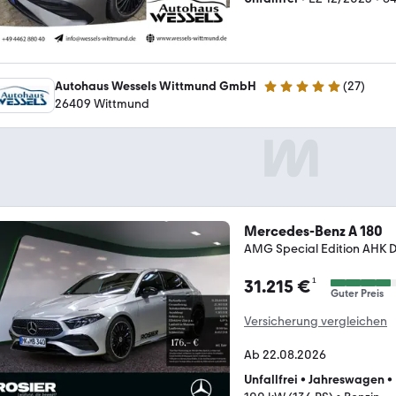
Autohaus Wessels Wittmund GmbH
(
27
)
5 Sterne
26409 Wittmund
Mercedes-Benz A 180
AMG Special Edition AHK Di
¹
31.215 €
Guter Preis
Versicherung vergleichen
Ab 22.08.2026
Unfallfrei
•
Jahreswagen
•