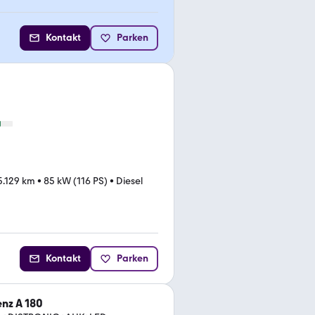
Kontakt
Parken
5.129 km
•
85 kW (116 PS)
•
Diesel
Kontakt
Parken
nz A 180