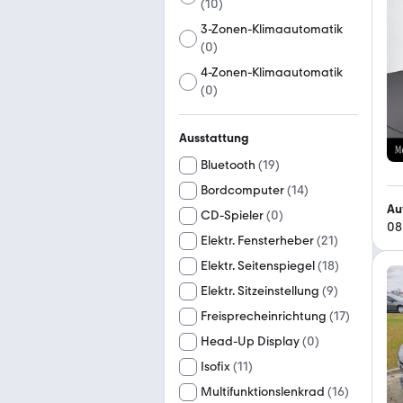
(
10
)
3-Zonen-Klimaautomatik
(
0
)
4-Zonen-Klimaautomatik
(
0
)
Ausstattung
Bluetooth
(
19
)
Bordcomputer
(
14
)
Au
CD-Spieler
(
0
)
08
Elektr. Fensterheber
(
21
)
Elektr. Seitenspiegel
(
18
)
Elektr. Sitzeinstellung
(
9
)
Freisprecheinrichtung
(
17
)
Head-Up Display
(
0
)
Isofix
(
11
)
Multifunktionslenkrad
(
16
)