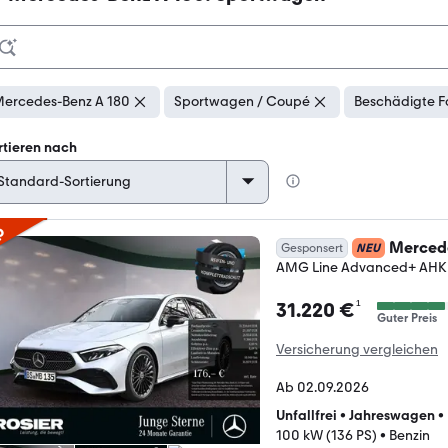
ercedes-Benz A 180
Sportwagen / Coupé
Beschädigte F
rtieren nach
p
Mercede
Gesponsert
NEU
AMG Line Advanced+ AHK D
¹
31.220 €
Guter Preis
Versicherung vergleichen
Ab 02.09.2026
Unfallfrei
•
Jahreswagen
•
100 kW (136 PS)
•
Benzin