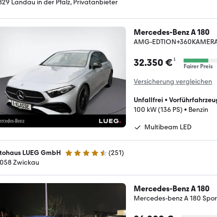
829 Landau in der Pfalz, Privatanbieter
Mercedes-Benz A 180
AMG-EDTION+360KAMERA
¹
32.350 €
Fairer Preis
Versicherung vergleichen
Unfallfrei
•
Vorführfahrzeu
100 kW (136 PS)
•
Benzin
Multibeam LED
tohaus LUEG GmbH
(
251
)
4.3 Sterne
058 Zwickau
Mercedes-Benz A 180
Mercedes-benz A 180 Spor