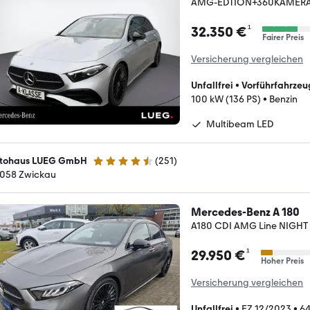
AMG-EDTION+360KAMERA
¹
32.350 €
Fairer Preis
Versicherung vergleichen
Unfallfrei
•
Vorführfahrzeu
100 kW (136 PS)
•
Benzin
Multibeam LED
tohaus LUEG GmbH
(
251
)
4.3 Sterne
058 Zwickau
Mercedes-Benz A 180
A180 CDI AMG Line NIGHT
¹
29.950 €
Hoher Preis
Versicherung vergleichen
Unfallfrei
•
EZ 12/2023
•
64