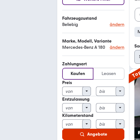
Fahrzeugzustand
Beliebig
ändern
M
Marke, Modell, Variante
So
Mercedes-Benz A 180
ändern
Zahlungsart
To
Kaufen
Leasen
Preis
Erstzulassung
Kilometerstand
Angebote