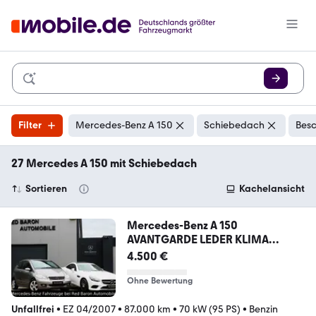
Filter
Mercedes-Benz A 150
Schiebedach
Besc
27 Mercedes A 150 mit Schiebedach
Sortieren
Kachelansicht
Mercedes-Benz A 150
AVANTGARDE LEDER KLIMA
PANORAMA XENON
4.500 €
Ohne Bewertung
Unfallfrei
•
EZ 04/2007
•
87.000 km
•
70 kW (95 PS)
•
Benzin