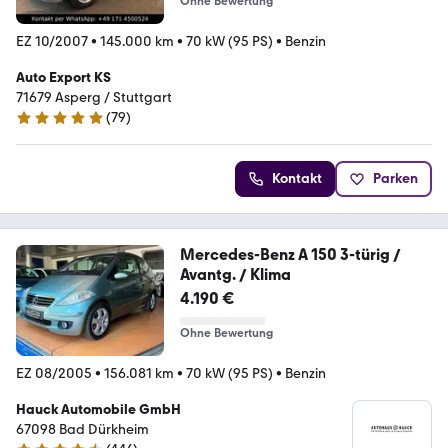
Ohne Bewertung
EZ 10/2007
•
145.000 km
•
70 kW (95 PS)
•
Benzin
Auto Export KS
71679 Asperg / Stuttgart
(
79
)
4.8 Sterne
Kontakt
Parken
Mercedes-Benz A 150 3-türig /
Avantg. / Klima
4.190 €
Ohne Bewertung
EZ 08/2005
•
156.081 km
•
70 kW (95 PS)
•
Benzin
Hauck Automobile GmbH
67098 Bad Dürkheim