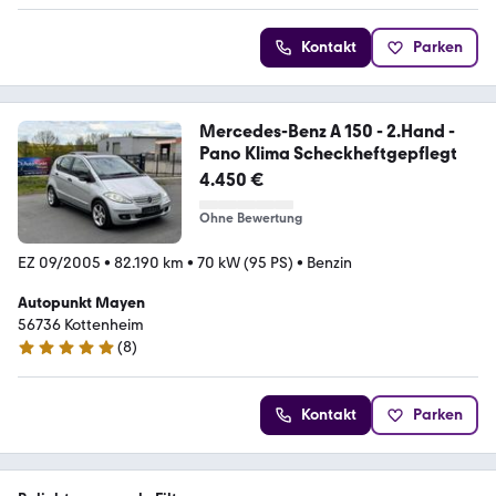
Kontakt
Parken
Mercedes-Benz A 150 - 2.Hand -
Pano Klima Scheckheftgepflegt
4.450 €
Ohne Bewertung
EZ 09/2005
•
82.190 km
•
70 kW (95 PS)
•
Benzin
Autopunkt Mayen
56736 Kottenheim
(
8
)
5 Sterne
Kontakt
Parken