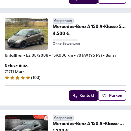
Gesponsert
Mercedes-Benz A 150 A-Klasse 5-
Türer Autotronic Elegance
4.500 €
Ohne Bewertung
Unfallfrei
•
EZ 08/2008
•
159.000 km
•
70 kW (95 PS)
•
Benzin
Deluxe Auto
71711 Murr
(
103
)
4.9 Sterne
Kontakt
Parken
Gesponsert
Mercedes-Benz A 150 A -Klasse A
150
1.200 €