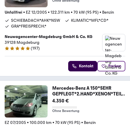
Ohne Bewertung
Unfallfrei
•
EZ 12/2005
•
122.311 km
•
70 kW (95 PS)
•
Benzin
SCHIEBADACH*AHK*NSW
KLIMATIC*MFL*CD*
GRA*FREISPRECH.*
Neuwagencenter-Magdeburg GmbH & Co. KG
39128 Magdeburg
(
197
)
4.8 Sterne
Kontakt
Parken
Mercedes-Benz A 150*SEHR
GEPFLEGT*2.HAND*XENON*TEILL
EDER*PDC
4.350 €
Ohne Bewertung
EZ 07/2005
•
100.000 km
•
70 kW (95 PS)
•
Benzin