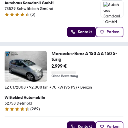
Autohaus Samdanli GmbH
73529 Schwäbisch Gmünd
(
3
)
4.4 Sterne
Kontakt
Parken
Mercedes-Benz A 150 A A 150 5-
türig
2.999 €
Ohne Bewertung
EZ 01/2008
•
92.000 km
•
70 kW (95 PS)
•
Benzin
Wittekind Automobile
32758 Detmold
(
289
)
4.4 Sterne
Kontakt
Parken