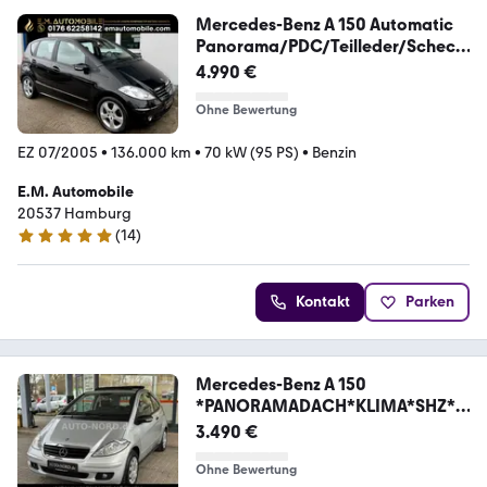
Mercedes-Benz A 150 Automatic
Panorama/PDC/Teilleder/Scheck
hef
4.990 €
Ohne Bewertung
EZ 07/2005
•
136.000 km
•
70 kW (95 PS)
•
Benzin
E.M. Automobile
20537 Hamburg
(
14
)
5 Sterne
Kontakt
Parken
Mercedes-Benz A 150
*PANORAMADACH*KLIMA*SHZ*II
.HAND*1a
3.490 €
Ohne Bewertung