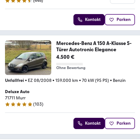
(
446
)
4.4 Sterne
Kontakt
Parken
Mercedes-Benz A 150 A-Klasse 5-
Türer Autotronic Elegance
4.500 €
Ohne Bewertung
Unfallfrei
•
EZ 08/2008
•
159.000 km
•
70 kW (95 PS)
•
Benzin
Deluxe Auto
71711 Murr
(
103
)
4.9 Sterne
Kontakt
Parken