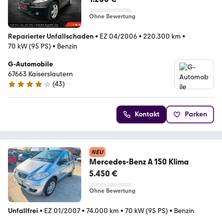
Ohne Bewertung
Reparierter Unfallschaden
•
EZ 04/2006
•
220.300 km
•
70 kW (95 PS)
•
Benzin
G-Automobile
67663 Kaiserslautern
(
43
)
3.8 Sterne
Kontakt
Parken
NEU
Mercedes-Benz A 150 Klima
5.450 €
Ohne Bewertung
Unfallfrei
•
EZ 01/2007
•
74.000 km
•
70 kW (95 PS)
•
Benzin