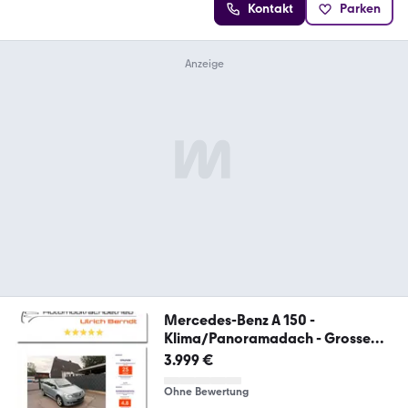
Kontakt
Parken
Mercedes-Benz A 150 -
Klima/Panoramadach - Grosse
Insp. neu
3.999 €
Ohne Bewertung