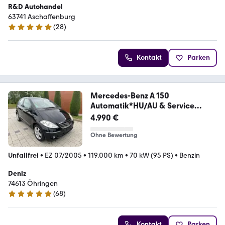
R&D Autohandel
63741 Aschaffenburg
(
28
)
5 Sterne
Kontakt
Parken
Mercedes-Benz A 150
Automatik*HU/AU & Service
Neu*AHK*PDC*Lede
4.990 €
Ohne Bewertung
Unfallfrei
•
EZ 07/2005
•
119.000 km
•
70 kW (95 PS)
•
Benzin
Deniz
74613 Öhringen
(
68
)
4.9 Sterne
Kontakt
Parken