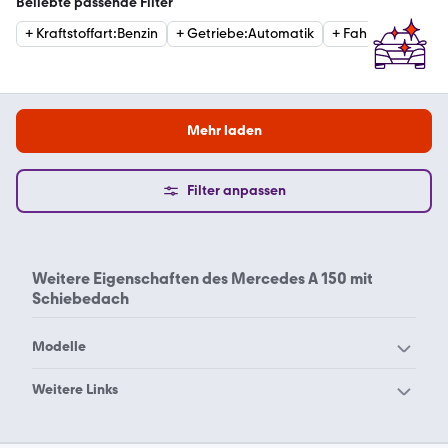
Beliebte passende Filter
+
Kraftstoffart
:
Benzin
+
Getriebe
:
Automatik
+
Fahrzeugzustan
Mehr laden
Filter anpassen
Weitere Eigenschaften des
Mercedes A 150 mit
Schiebedach
Modelle
Mercedes-Benz 190
Mercedes-Benz 200
Weitere Links
Mercedes-Benz 220
Mercedes-Benz 230
Mercedes-Benz A 150 mit
Mercedes-Benz A 150
Mercedes-Benz 280
Mercedes-Benz 300