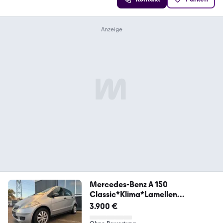
Mercedes-Benz A 150
Classic*Klima*Lamellen
Glasdach*Alufelgen
3.900 €