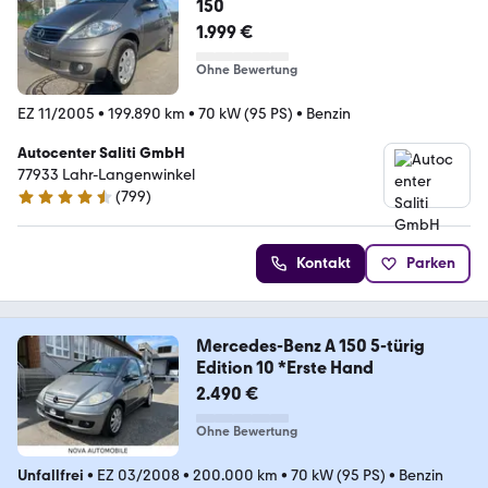
150
1.999 €
Ohne Bewertung
EZ 11/2005
•
199.890 km
•
70 kW (95 PS)
•
Benzin
Autocenter Saliti GmbH
77933 Lahr-Langenwinkel
(
799
)
4.6 Sterne
Kontakt
Parken
Mercedes-Benz A 150 5-türig
Edition 10 *Erste Hand
2.490 €
Ohne Bewertung
Unfallfrei
•
EZ 03/2008
•
200.000 km
•
70 kW (95 PS)
•
Benzin