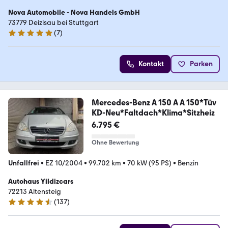
Nova Automobile - Nova Handels GmbH
73779 Deizisau bei Stuttgart
(
7
)
5 Sterne
Kontakt
Parken
Mercedes-Benz A 150 A A 150*Tüv
KD-Neu*Faltdach*Klima*Sitzheiz
6.795 €
Ohne Bewertung
Unfallfrei
•
EZ 10/2004
•
99.702 km
•
70 kW (95 PS)
•
Benzin
Autohaus Yildizcars
72213 Altensteig
(
137
)
4.4 Sterne