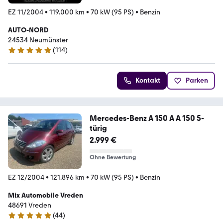
EZ 11/2004
•
119.000 km
•
70 kW (95 PS)
•
Benzin
AUTO-NORD
24534 Neumünster
(
114
)
5 Sterne
Kontakt
Parken
Mercedes-Benz A 150 A A 150 5-
türig
2.999 €
Ohne Bewertung
EZ 12/2004
•
121.896 km
•
70 kW (95 PS)
•
Benzin
Mix Automobile Vreden
48691 Vreden
(
44
)
5 Sterne