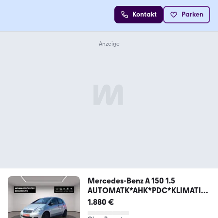
Kontakt
Parken
Mercedes-Benz A 150 1.5
AUTOMATK*AHK*PDC*KLIMATIC
*NSW*SCHIEBED
1.880 €