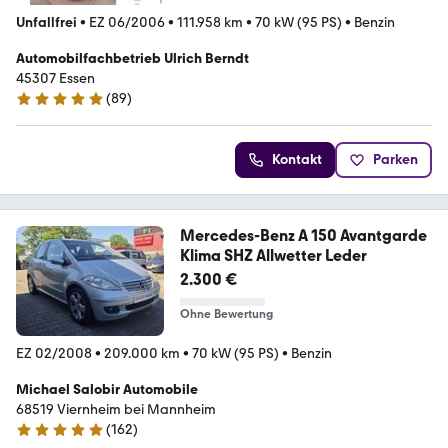
Unfallfrei
•
EZ 06/2006
•
111.958 km
•
70 kW (95 PS)
•
Benzin
Automobilfachbetrieb Ulrich Berndt
45307 Essen
(
89
)
5 Sterne
Kontakt
Parken
Mercedes-Benz A 150 Avantgarde
Klima SHZ Allwetter Leder
2.300 €
Ohne Bewertung
EZ 02/2008
•
209.000 km
•
70 kW (95 PS)
•
Benzin
Michael Salobir Automobile
68519 Viernheim bei Mannheim
(
162
)
5 Sterne