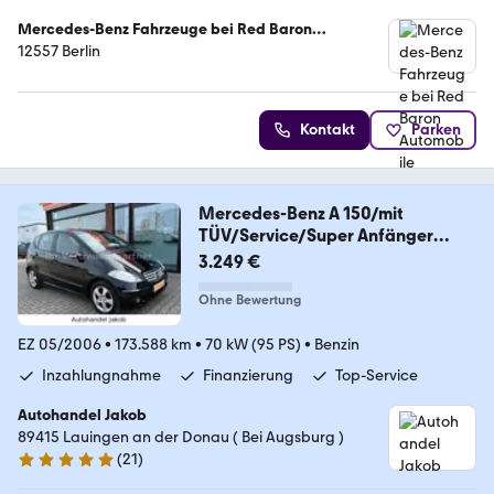
Mercedes-Benz Fahrzeuge bei Red Baron
Automobile
12557 Berlin
Kontakt
Parken
Mercedes-Benz A 150/mit
TÜV/Service/Super Anfänger
Fahrzeug!
3.249 €
Ohne Bewertung
EZ 05/2006
•
173.588 km
•
70 kW (95 PS)
•
Benzin
Inzahlungnahme
Finanzierung
Top-Service
Autohandel Jakob
89415 Lauingen an der Donau ( Bei Augsburg )
(
21
)
4.8 Sterne