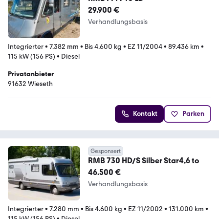
29.900 €
Verhandlungsbasis
Integrierter
•
7.382 mm
•
Bis 4.600 kg
•
EZ 11/2004
•
89.436 km
•
115 kW (156 PS)
•
Diesel
Privatanbieter
91632 Wieseth
Kontakt
Parken
Gesponsert
RMB 730 HD/S Silber Star4,6 to
46.500 €
Verhandlungsbasis
Integrierter
•
7.280 mm
•
Bis 4.600 kg
•
EZ 11/2002
•
131.000 km
•
115 kW (156 PS)
•
Diesel