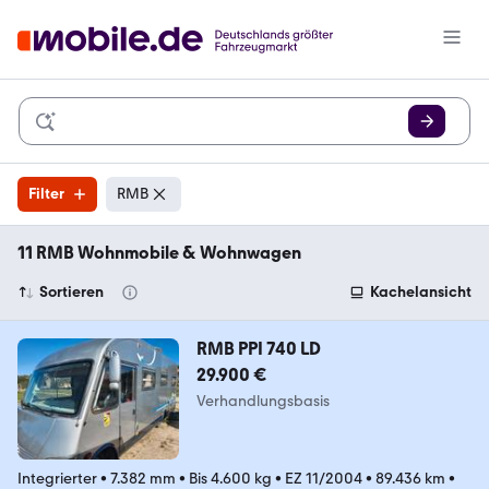
Filter
RMB
11 RMB Wohnmobile & Wohnwagen
Sortieren
Kachelansicht
RMB PPI 740 LD
29.900 €
Verhandlungsbasis
Integrierter
•
7.382 mm
•
Bis 4.600 kg
•
EZ 11/2004
•
89.436 km
•