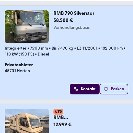
RMB 790 Silverstar
58.500 €
Verhandlungsbasis
Integrierter
•
7.900 mm
•
Bis 7.490 kg
•
EZ 11/2001
•
182.000 km
•
110 kW (150 PS)
•
Diesel
Privatanbieter
45701 Herten
Kontakt
Parken
NEU
RMB
Arnold/2,5D/Hzulassung/GFK/Za
12.999 €
hnriem,Reifen2026