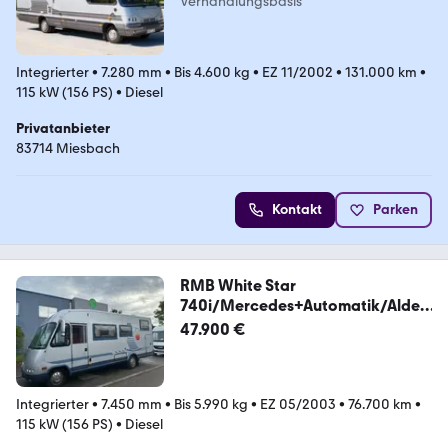
Verhandlungsbasis
Integrierter
•
7.280 mm
•
Bis 4.600 kg
•
EZ 11/2002
•
131.000 km
•
115 kW (156 PS)
•
Diesel
Privatanbieter
83714 Miesbach
Kontakt
Parken
RMB White Star
740i/Mercedes+Automatik/Alde/
2xKlima
47.900 €
Integrierter
•
7.450 mm
•
Bis 5.990 kg
•
EZ 05/2003
•
76.700 km
•
115 kW (156 PS)
•
Diesel