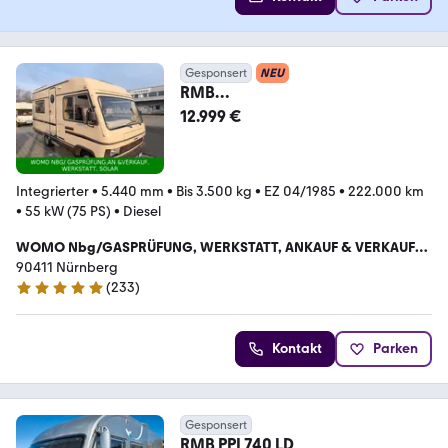
Gesponsert
NEU
RMB
Arnold/2,5D/Hzulassung/GFK/Za
12.999 €
hnriem,Reifen2026
Integrierter
•
5.440 mm
•
Bis 3.500 kg
•
EZ 04/1985
•
222.000 km
•
55 kW (75 PS)
•
Diesel
WOMO Nbg/GASPRÜFUNG, WERKSTATT, ANKAUF & VERKAUF
,VERMITTLUNG, SOLAR, KLIMA
90411 Nürnberg
(
233
)
5 Sterne
Kontakt
Parken
Gesponsert
RMB PPI 740 LD