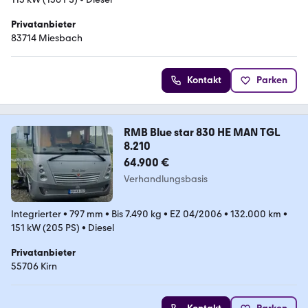
Privatanbieter
83714 Miesbach
Kontakt
Parken
RMB Blue star 830 HE MAN TGL
8.210
64.900 €
Verhandlungsbasis
Integrierter
•
797 mm
•
Bis 7.490 kg
•
EZ 04/2006
•
132.000 km
•
151 kW (205 PS)
•
Diesel
Privatanbieter
55706 Kirn