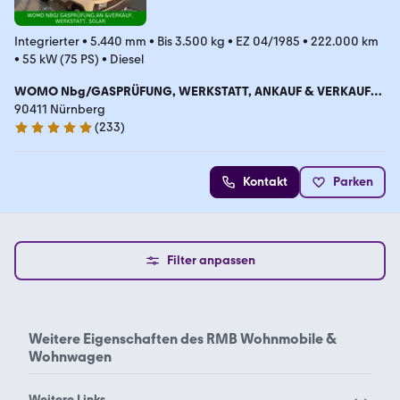
Integrierter
•
5.440 mm
•
Bis 3.500 kg
•
EZ 04/1985
•
222.000 km
•
55 kW (75 PS)
•
Diesel
WOMO Nbg/GASPRÜFUNG, WERKSTATT, ANKAUF & VERKAUF
,VERMITTLUNG, SOLAR, KLIMA
90411 Nürnberg
(
233
)
5 Sterne
Kontakt
Parken
Filter anpassen
Weitere Eigenschaften des
RMB Wohnmobile &
Wohnwagen
Weitere Links