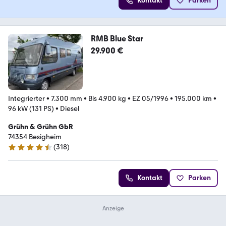
Kontakt
Parken
RMB Blue Star
29.900 €
Integrierter
•
7.300 mm
•
Bis 4.900 kg
•
EZ 05/1996
•
195.000 km
•
96 kW (131 PS)
•
Diesel
Grühn & Grühn GbR
74354 Besigheim
(
318
)
4.6 Sterne
Kontakt
Parken