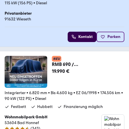
115 kW (156 PS)
•
Diesel
Privatanbieter
91632 Wieseth
Kontakt
Parken
NEU
RMB 690 /
Festbett/Hubbett/Markise
19.990 €
Integrierter
•
6.820 mm
•
Bis 4.600 kg
•
EZ 06/1998
•
174.506 km
•
90 kW (122 PS)
•
Diesel
Festbett
Hubbett
Finanzierung möglich
Wohnmobilpark GmbH
53604 Bad Honnef
(
343
)