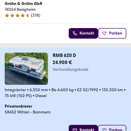
Grühn & Grühn GbR
74354 Besigheim
(
318
)
4.6 Sterne
Kontakt
Parken
RMB 620 D
24.900 €
Verhandlungsbasis
Integrierter
•
6.350 mm
•
Bis 4.600 kg
•
EZ 02/1992
•
135.300 km
•
75 kW (102 PS)
•
Diesel
Privatanbieter
58452 Witten - Bommern
Kontakt
Parken