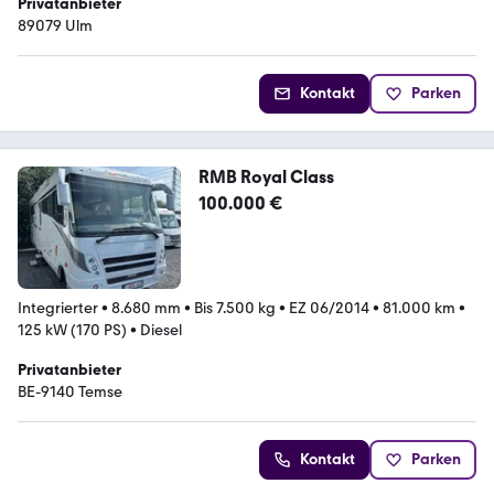
Privatanbieter
89079 Ulm
Kontakt
Parken
RMB Royal Class
100.000 €
Integrierter
•
8.680 mm
•
Bis 7.500 kg
•
EZ 06/2014
•
81.000 km
•
125 kW (170 PS)
•
Diesel
Privatanbieter
BE-9140 Temse
Kontakt
Parken