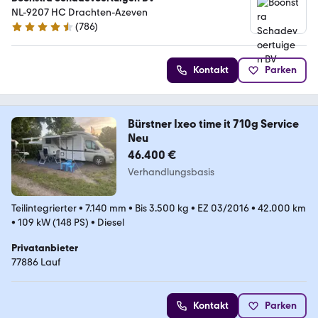
NL-9207 HC Drachten-Azeven
(
786
)
4.4 Sterne
Kontakt
Parken
Bürstner Ixeo time it 710g Service
Neu
46.400 €
Verhandlungsbasis
Teilintegrierter
•
7.140 mm
•
Bis 3.500 kg
•
EZ 03/2016
•
42.000 km
•
109 kW (148 PS)
•
Diesel
Privatanbieter
77886 Lauf
Kontakt
Parken