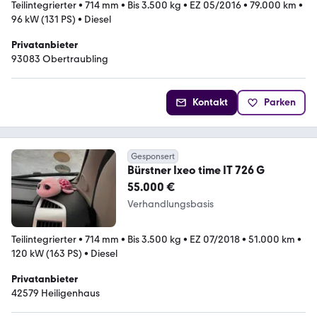
Teilintegrierter
•
714 mm
•
Bis 3.500 kg
•
EZ 05/2016
•
79.000 km
•
96 kW (131 PS)
•
Diesel
Privatanbieter
93083 Obertraubling
Kontakt
Parken
Gesponsert
Bürstner Ixeo time IT 726 G
55.000 €
Verhandlungsbasis
Teilintegrierter
•
714 mm
•
Bis 3.500 kg
•
EZ 07/2018
•
51.000 km
•
120 kW (163 PS)
•
Diesel
Privatanbieter
42579 Heiligenhaus