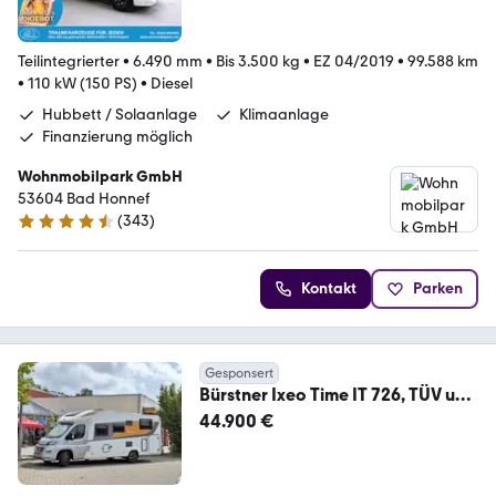
Teilintegrierter
•
6.490 mm
•
Bis 3.500 kg
•
EZ 04/2019
•
99.588 km
•
110 kW (150 PS)
•
Diesel
Hubbett / Solaanlage
Klimaanlage
Finanzierung möglich
Wohnmobilpark GmbH
53604 Bad Honnef
(
343
)
4.3 Sterne
Kontakt
Parken
Gesponsert
Bürstner Ixeo Time IT 726, TÜV und
Gasprüfung neu
44.900 €