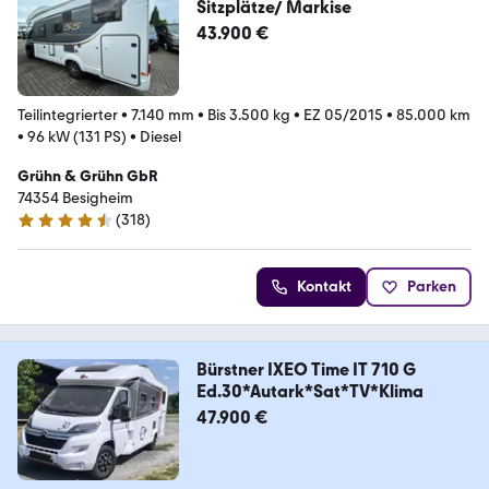
Sitzplätze/ Markise
43.900 €
Teilintegrierter
•
7.140 mm
•
Bis 3.500 kg
•
EZ 05/2015
•
85.000 km
•
96 kW (131 PS)
•
Diesel
Grühn & Grühn GbR
74354 Besigheim
(
318
)
4.6 Sterne
Kontakt
Parken
Bürstner IXEO Time IT 710 G
Ed.30*Autark*Sat*TV*Klima
47.900 €