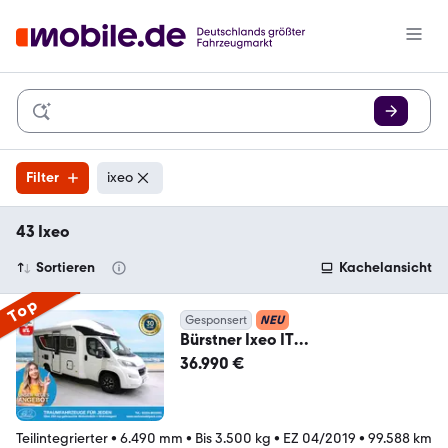
Filter
ixeo
43 Ixeo
Sortieren
Kachelansicht
Top
Gesponsert
NEU
Bürstner Ixeo IT
640/Hubbett/Klimaanlage/Solar/
36.990 €
Markise
Teilintegrierter
•
6.490 mm
•
Bis 3.500 kg
•
EZ 04/2019
•
99.588 km