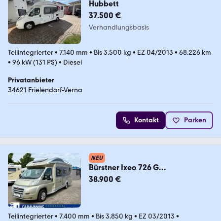
Hubbett
37.500 €
Verhandlungsbasis
Teilintegrierter
•
7.140 mm
•
Bis 3.500 kg
•
EZ 04/2013
•
68.226 km
•
96 kW (131 PS)
•
Diesel
Privatanbieter
34621 Frielendorf-Verna
Kontakt
Parken
NEU
Bürstner Ixeo 726 G
Hubbett#Markise#Solar#AHZV
38.900 €
Teilintegrierter
•
7.400 mm
•
Bis 3.850 kg
•
EZ 03/2013
•