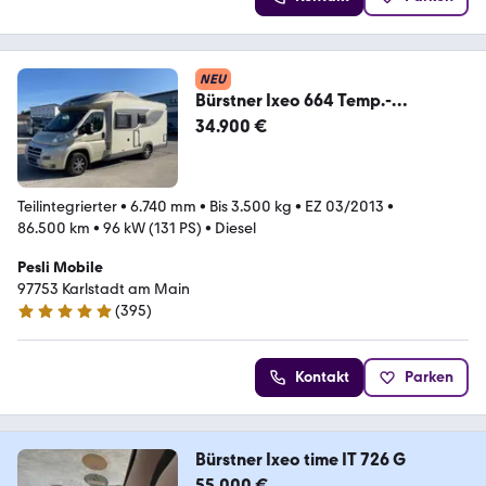
NEU
Bürstner Ixeo 664 Temp.-
Hub+Franz.Bett-Solar-Sat-1.Hand
34.900 €
Teilintegrierter
•
6.740 mm
•
Bis 3.500 kg
•
EZ 03/2013
•
86.500 km
•
96 kW (131 PS)
•
Diesel
Pesli Mobile
97753 Karlstadt am Main
(
395
)
4.8 Sterne
Kontakt
Parken
Bürstner Ixeo time IT 726 G
55.000 €