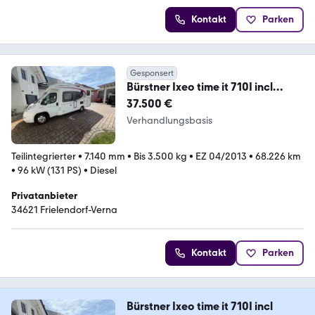
Kontakt
Parken
Gesponsert
Bürstner Ixeo time it 710I incl
Hubbett
37.500 €
Verhandlungsbasis
Teilintegrierter
•
7.140 mm
•
Bis 3.500 kg
•
EZ 04/2013
•
68.226 km
•
96 kW (131 PS)
•
Diesel
Privatanbieter
34621 Frielendorf-Verna
Kontakt
Parken
Bürstner Ixeo time it 710I incl