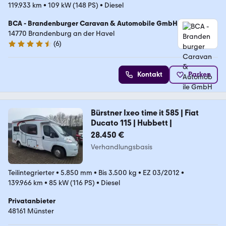
119.933 km
•
109 kW (148 PS)
•
Diesel
BCA - Brandenburger Caravan & Automobile GmbH
14770 Brandenburg an der Havel
(
6
)
4.3 Sterne
Kontakt
Parken
Bürstner Ixeo time it 585 | Fiat
Ducato 115 | Hubbett |
28.450 €
Verhandlungsbasis
Teilintegrierter
•
5.850 mm
•
Bis 3.500 kg
•
EZ 03/2012
•
139.966 km
•
85 kW (116 PS)
•
Diesel
Privatanbieter
48161 Münster