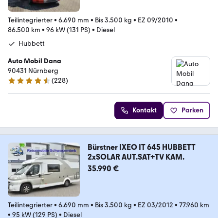
Teilintegrierter
•
6.690 mm
•
Bis 3.500 kg
•
EZ 09/2010
•
86.500 km
•
96 kW (131 PS)
•
Diesel
Hubbett
Auto Mobil Dana
90431 Nürnberg
(
228
)
4.7 Sterne
Kontakt
Parken
Bürstner IXEO IT 645 HUBBETT
2xSOLAR AUT.SAT+TV KAM.
35.990 €
Teilintegrierter
•
6.690 mm
•
Bis 3.500 kg
•
EZ 03/2012
•
77.960 km
•
95 kW (129 PS)
•
Diesel