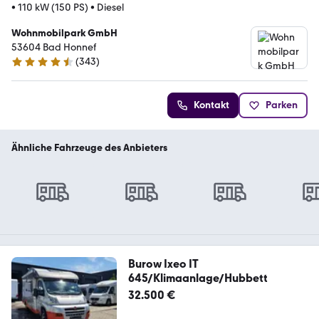
•
110 kW (150 PS)
•
Diesel
Wohnmobilpark GmbH
53604 Bad Honnef
(
343
)
4.3 Sterne
Kontakt
Parken
Ähnliche Fahrzeuge des Anbieters
Burow Ixeo IT
645/Klimaanlage/Hubbett
32.500 €