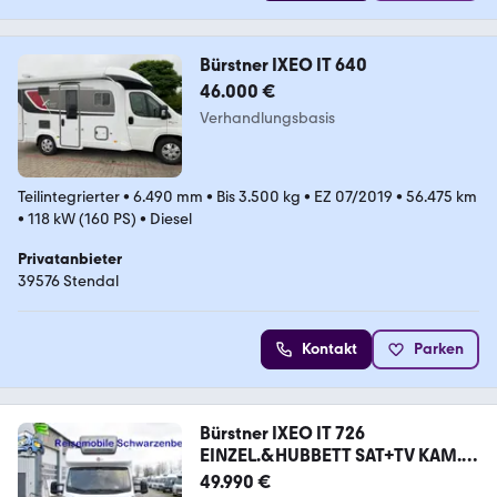
Bürstner IXEO IT 640
46.000 €
Verhandlungsbasis
Teilintegrierter
•
6.490 mm
•
Bis 3.500 kg
•
EZ 07/2019
•
56.475 km
•
118 kW (160 PS)
•
Diesel
Privatanbieter
39576 Stendal
Kontakt
Parken
Bürstner IXEO IT 726
EINZEL.&HUBBETT SAT+TV KAM.
150PS+1H
49.990 €