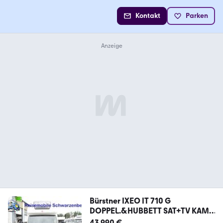
Kontakt
Parken
Bürstner IXEO IT 710 G
DOPPEL.&HUBBETT SAT+TV KAM.
150PS
43.990 €