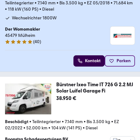
Teilintegrierter
•
7.140 mm
•
Bis 3.500 kg
•
EZ 05/2018
•
71.684 km
•
118 kW (160 PS)
•
Diesel
Wechselrichter 1800W
Der Womomakler
45479 Mülheim
(
40
)
4.9 Sterne
Kontakt
Parken
Bürstner Ixeo Time IT 726 G 2.2 MJ
Solar Luifel Garage Fi
38.950 €
Beschädigt
•
Teilintegrierter
•
7.140 mm
•
Bis 3.500 kg
•
EZ
02/2022
•
52.000 km
•
104 kW (141 PS)
•
Diesel
Boonstra Schadevoertuigen BV