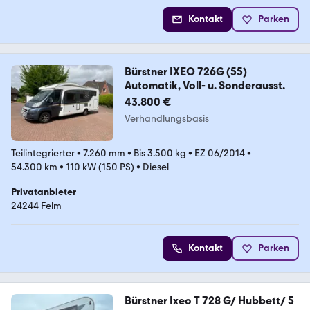
Kontakt
Parken
Bürstner IXEO 726G (55)
Automatik, Voll- u. Sonderausst.
43.800 €
Verhandlungsbasis
Teilintegrierter
•
7.260 mm
•
Bis 3.500 kg
•
EZ 06/2014
•
54.300 km
•
110 kW (150 PS)
•
Diesel
Privatanbieter
24244 Felm
Kontakt
Parken
Bürstner Ixeo T 728 G/ Hubbett/ 5