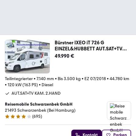
Bürstner IXEO iT 726 G
EINZEL&HUBBETT AUT.SAT+TV
KAM.
49.990 €
Teilintegrierter
•
7.140 mm
•
Bis 3.500 kg
•
EZ 07/2018
•
44.780 km
•
120 kW (163 PS)
•
Diesel
AUT.SAT+TV KAM. 2.HAND
Reisemobile Schwarzenbek GmbH
21493 Schwarzenbek (Bei Hamburg)
(
695
)
4 Sterne
Kontakt
Parken