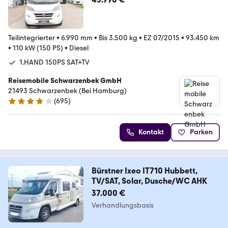
Teilintegrierter
•
6.990 mm
•
Bis 3.500 kg
•
EZ 07/2015
•
93.450 km
•
110 kW (150 PS)
•
Diesel
1.HAND 150PS SAT+TV
Reisemobile Schwarzenbek GmbH
21493 Schwarzenbek (Bei Hamburg)
(
695
)
4 Sterne
Kontakt
Parken
Bürstner Ixeo IT710 Hubbett,
TV/SAT, Solar, Dusche/WC AHK
37.000 €
Verhandlungsbasis