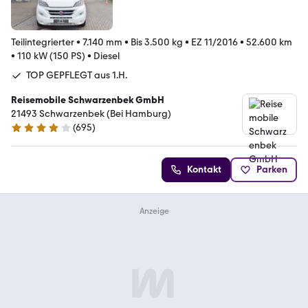
Teilintegrierter
•
7.140 mm
•
Bis 3.500 kg
•
EZ 11/2016
•
52.600 km
•
110 kW (150 PS)
•
Diesel
TOP GEPFLEGT aus 1.H.
Reisemobile Schwarzenbek GmbH
21493 Schwarzenbek (Bei Hamburg)
(
695
)
4 Sterne
Kontakt
Parken