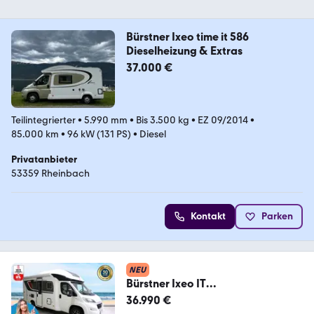
Bürstner Ixeo time it 586
Dieselheizung & Extras
37.000 €
Teilintegrierter
•
5.990 mm
•
Bis 3.500 kg
•
EZ 09/2014
•
85.000 km
•
96 kW (131 PS)
•
Diesel
Privatanbieter
53359 Rheinbach
Kontakt
Parken
NEU
Bürstner Ixeo IT
640/Hubbett/Klimaanlage/Solar/
36.990 €
Markise