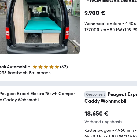
**WOHNMOBILUMBAU
9.900 €
Wohnmobil andere
•
4.40
177.000 km
•
80 kW (109 PS
rak Automobile
(
52
)
4.9 Sterne
235 Ransbach-Baumbach
Peugeot Exp
Gesponsert
Caddy Wohnmobil
18.650 €
Verhandlungsbasis
Kastenwagen
•
4.960 mm
66.500 km
•
100 kW (136 P