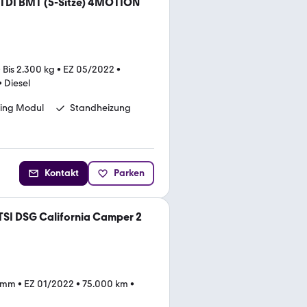
TDI BMT (5-Sitze) 4MOTION
•
Bis 2.300 kg
•
EZ 05/2022
•
•
Diesel
ng Modul
Standheizung
Kontakt
Parken
TSI DSG California Camper 2
 mm
•
EZ 01/2022
•
75.000 km
•