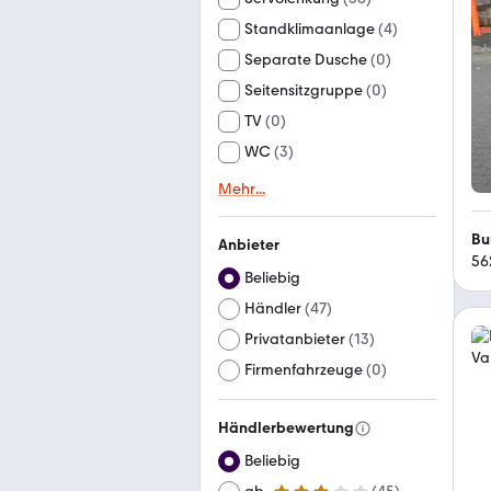
Standklimaanlage
(
4
)
Separate Dusche
(
0
)
Seitensitzgruppe
(
0
)
TV
(
0
)
WC
(
3
)
Mehr
...
Bu
Anbieter
56
Beliebig
Händler
(
47
)
Privatanbieter
(
13
)
Firmenfahrzeuge
(
0
)
Händlerbewertung
Beliebig