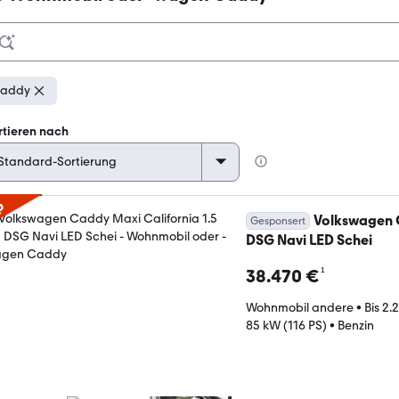
caddy
rtieren nach
p
Volkswagen C
Gesponsert
DSG Navi LED Schei
¹
38.470 €
Wohnmobil andere
•
Bis 2.
85 kW (116 PS)
•
Benzin