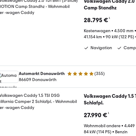
Volkswagen Caddy 2.0 
Camp Standhz
¹
28.795 €
Kastenwagen
•
4.500 mm
41.154 km
•
90 kW (122 PS)
Navigation
Campi
Automarkt Donauwörth
(
355
)
4.9 Sterne
86609 Donauwörth
Volkswagen Caddy 1.5 
Schlafpl.
¹
27.990 €
Wohnmobil andere
•
4.449
84 kW (114 PS)
•
Benzin