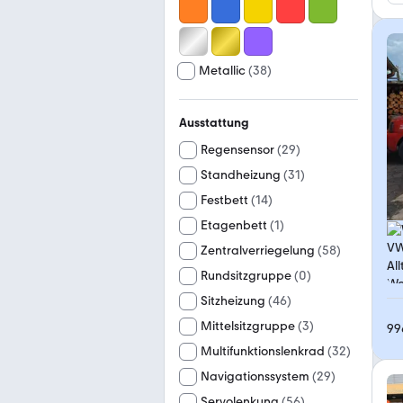
Metallic
(
38
)
Ausstattung
Regensensor
(
29
)
Standheizung
(
31
)
Festbett
(
14
)
Etagenbett
(
1
)
Zentralverriegelung
(
58
)
Rundsitzgruppe
(
0
)
Sitzheizung
(
46
)
Mittelsitzgruppe
(
3
)
99
Multifunktionslenkrad
(
32
)
Navigationssystem
(
29
)
Servolenkung
(
56
)