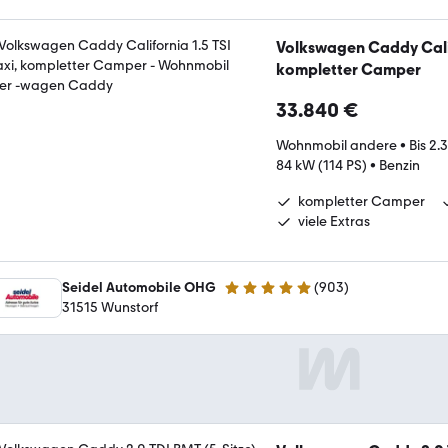
Volkswagen Caddy Calif
kompletter Camper
33.840 €
Wohnmobil andere
•
Bis 2.
84 kW (114 PS)
•
Benzin
kompletter Camper
viele Extras
Seidel Automobile OHG
(
903
)
4.9 Sterne
31515 Wunstorf