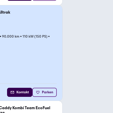
lltrak
•
90.000 km
•
110 kW (150 PS)
•
Kontakt
Parken
Caddy Kombi Team EcoFuel