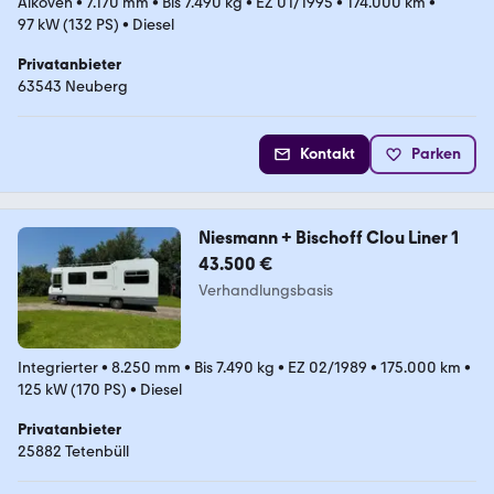
Alkoven
•
7.170 mm
•
Bis 7.490 kg
•
EZ 01/1995
•
174.000 km
•
97 kW (132 PS)
•
Diesel
Privatanbieter
63543 Neuberg
Kontakt
Parken
Niesmann + Bischoff Clou Liner 1
43.500 €
Verhandlungsbasis
Integrierter
•
8.250 mm
•
Bis 7.490 kg
•
EZ 02/1989
•
175.000 km
•
125 kW (170 PS)
•
Diesel
Privatanbieter
25882 Tetenbüll