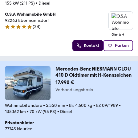
155 kW (211 PS)
•
Diesel
O.S.A Wohnmobile GmbH
92263 Ebermannsdorf
(
24
)
4.8 Sterne
Kontakt
Parken
Mercedes-Benz NIESMANN CLOU
410 D Oldtimer mit H-Kennzeichen
17.990 €
Verhandlungsbasis
Wohnmobil andere
•
5.550 mm
•
Bis 4.600 kg
•
EZ 09/1989
•
135.162 km
•
70 kW (95 PS)
•
Diesel
Privatanbieter
77743 Neuried