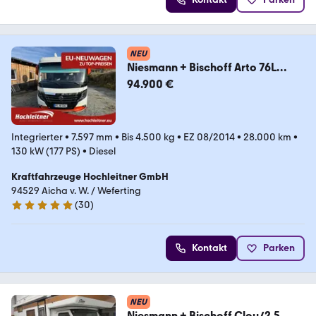
NEU
Niesmann + Bischoff Arto 76L
ClouLine+DAB+WIFI+ALU+DEKOR
94.900 €
+AHK
Integrierter
•
7.597 mm
•
Bis 4.500 kg
•
EZ 08/2014
•
28.000 km
•
130 kW (177 PS)
•
Diesel
Kraftfahrzeuge Hochleitner GmbH
94529 Aicha v. W. / Weferting
(
30
)
5 Sterne
Kontakt
Parken
NEU
Niesmann + Bischoff Clou/2,5