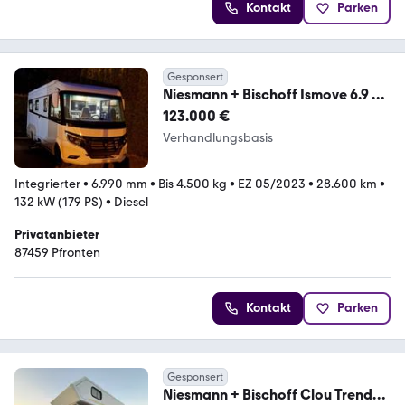
Kontakt
Parken
Gesponsert
Niesmann + Bischoff Ismove 6.9 E
ClouLine
123.000 €
Verhandlungsbasis
Integrierter
•
6.990 mm
•
Bis 4.500 kg
•
EZ 05/2023
•
28.600 km
•
132 kW (179 PS)
•
Diesel
Privatanbieter
87459 Pfronten
Kontakt
Parken
Gesponsert
Niesmann + Bischoff Clou Trend