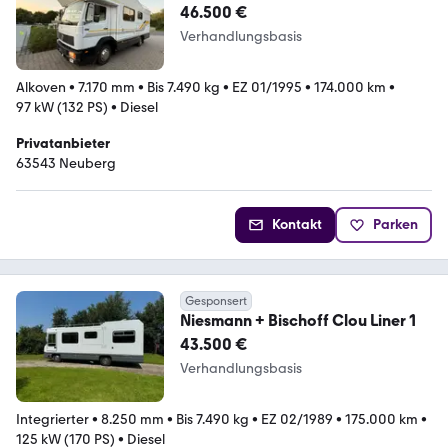
690G
46.500 €
Verhandlungsbasis
Alkoven
•
7.170 mm
•
Bis 7.490 kg
•
EZ 01/1995
•
174.000 km
•
97 kW (132 PS)
•
Diesel
Privatanbieter
63543 Neuberg
Kontakt
Parken
Gesponsert
Niesmann + Bischoff Clou Liner 1
43.500 €
Verhandlungsbasis
Integrierter
•
8.250 mm
•
Bis 7.490 kg
•
EZ 02/1989
•
175.000 km
•
125 kW (170 PS)
•
Diesel