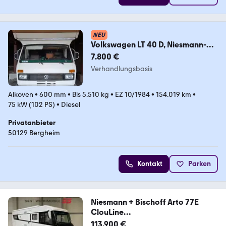
NEU
Volkswagen LT 40 D, Niesmann-
Bishoff Clou 570
7.800 €
Verhandlungsbasis
Alkoven
•
600 mm
•
Bis 5.510 kg
•
EZ 10/1984
•
154.019 km
•
75 kW (102 PS)
•
Diesel
Privatanbieter
50129 Bergheim
Kontakt
Parken
Niesmann + Bischoff Arto 77E
ClouLine
*Luft/Hyd.Hubstützen/Klima/1HD
113.900 €