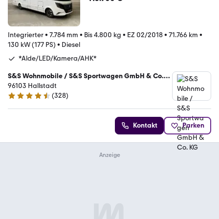
Integrierter
•
7.784 mm
•
Bis 4.800 kg
•
EZ 02/2018
•
71.766 km
•
130 kW (177 PS)
•
Diesel
*Alde/LED/Kamera/AHK*
S&S Wohnmobile / S&S Sportwagen GmbH & Co.
KG
96103 Hallstadt
(
328
)
4.7 Sterne
Kontakt
Parken