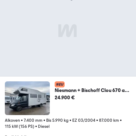
NEU
Niesmann + Bischoff Clou 670 auf
MB Automatik-2*Klima-Solar-Sat-
24.900 €
AHK
Alkoven
•
7.400 mm
•
Bis 5.990 kg
•
EZ 03/2004
•
87.000 km
•
115 kW (156 PS)
•
Diesel