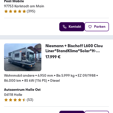
Pesli Mobile
97753 Karlstadt am Main
(
395
)
4.8 Sterne
Kontakt
Parken
Niesmann + Bischoff L600 Clou
Liner*StandKlima*Solar*H-
Kennzei.*TÜV
17.999 €
Wohnmobil andere
•
6.950 mm
•
Bis 5.999 kg
•
EZ 09/1988
•
86.000 km
•
85 kW (116 PS)
•
Diesel
Autozentrum Halle Ost
06118 Halle
(
53
)
4.4 Sterne