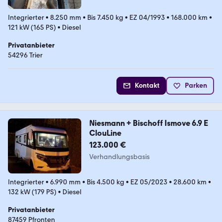
Integrierter
•
8.250 mm
•
Bis 7.450 kg
•
EZ 04/1993
•
168.000 km
•
121 kW (165 PS)
•
Diesel
Privatanbieter
54296 Trier
Kontakt
Parken
Niesmann + Bischoff Ismove 6.9 E
ClouLine
123.000 €
Verhandlungsbasis
Integrierter
•
6.990 mm
•
Bis 4.500 kg
•
EZ 05/2023
•
28.600 km
•
132 kW (179 PS)
•
Diesel
Privatanbieter
87459 Pfronten