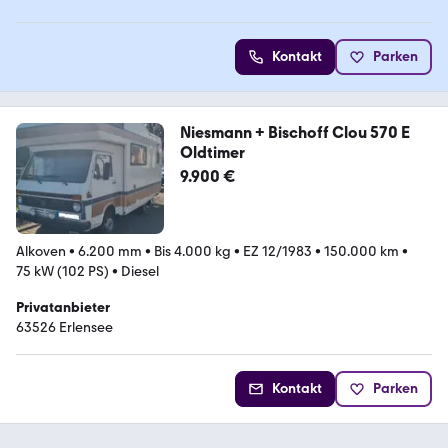
Kontakt
Parken
Niesmann + Bischoff Clou 570 E
Oldtimer
9.900 €
Alkoven
•
6.200 mm
•
Bis 4.000 kg
•
EZ 12/1983
•
150.000 km
•
75 kW (102 PS)
•
Diesel
Privatanbieter
63526 Erlensee
Kontakt
Parken