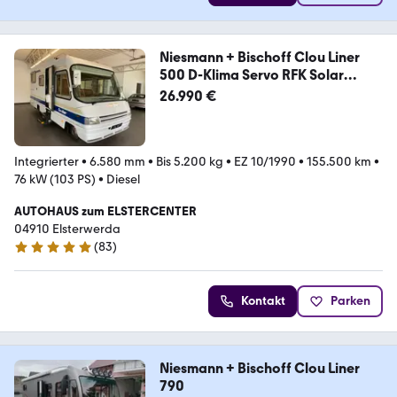
Niesmann + Bischoff Clou Liner
500 D-Klima Servo RFK Solar
Generator
26.990 €
Integrierter
•
6.580 mm
•
Bis 5.200 kg
•
EZ 10/1990
•
155.500 km
•
76 kW (103 PS)
•
Diesel
AUTOHAUS zum ELSTERCENTER
04910 Elsterwerda
(
83
)
5 Sterne
Kontakt
Parken
Niesmann + Bischoff Clou Liner
790