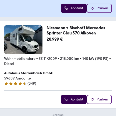
Kontakt
Parken
Niesmann + Bischoff Mercedes
Sprinter Clou 570 Alkoven
28.999 €
Wohnmobil andere
•
EZ 11/2009
•
218.000 km
•
140 kW (190 PS)
•
Diesel
Autohaus Marrenbach GmbH
59609 Anröchte
(
349
)
4.7 Sterne
Kontakt
Parken