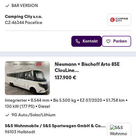
BAR VERSION
Camping City s.r.o.
CZ-46344 Paceřice
Kontakt
Parken
Niesmann + Bischoff Arto 85E
ClouLine
*1.Hand/Hubstützen/Fäkaltank*
137.900 €
Integrierter
•
8.544 mm
•
Bis 5.500 kg
•
EZ 07/2020
•
51.758 km
•
130 kW (177 PS)
•
Diesel
9G Auto./Solar/Lithium
S&S Wohnmobile / S&S Sportwagen GmbH & Co.
KG
96103 Hallstadt