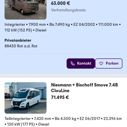
63.000 €
Verhandlungsbasis
Integrierter
•
7.900 mm
•
Bis 7.490 kg
•
EZ 04/2002
•
111.000 km
•
112 kW (152 PS)
•
Diesel
Privatanbieter
88430 Rot a.d. Rot
Kontakt
Parken
Niesmann + Bischoff Smove 7.4B
ClouLine
71.495 €
Teilintegrierter
•
7.430 mm
•
Bis 4.500 kg
•
EZ 06/2017
•
23.396 km
•
130 kW (177 PS)
•
Diesel