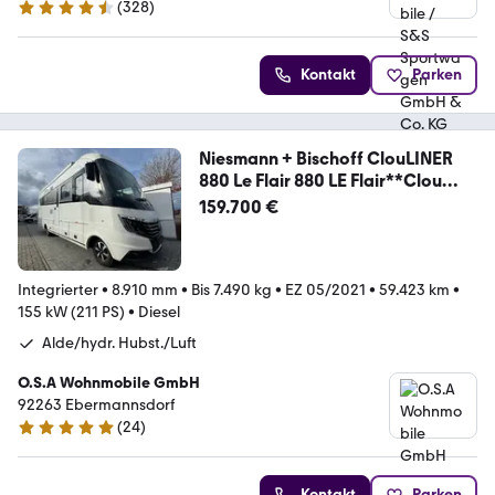
(
328
)
4.7 Sterne
Kontakt
Parken
Niesmann + Bischoff ClouLINER
880 Le Flair 880 LE Flair**Clou
Line**
159.700 €
Integrierter
•
8.910 mm
•
Bis 7.490 kg
•
EZ 05/2021
•
59.423 km
•
155 kW (211 PS)
•
Diesel
Alde/hydr. Hubst./Luft
O.S.A Wohnmobile GmbH
92263 Ebermannsdorf
(
24
)
4.8 Sterne
Kontakt
Parken