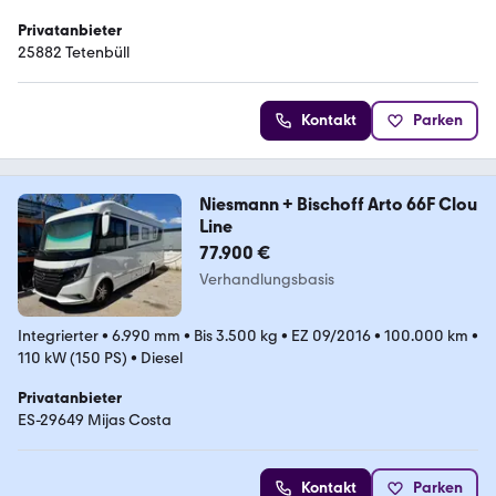
Privatanbieter
25882 Tetenbüll
Kontakt
Parken
Niesmann + Bischoff Arto 66F Clou
Line
77.900 €
Verhandlungsbasis
Integrierter
•
6.990 mm
•
Bis 3.500 kg
•
EZ 09/2016
•
100.000 km
•
110 kW (150 PS)
•
Diesel
Privatanbieter
ES-29649 Mijas Costa
Kontakt
Parken