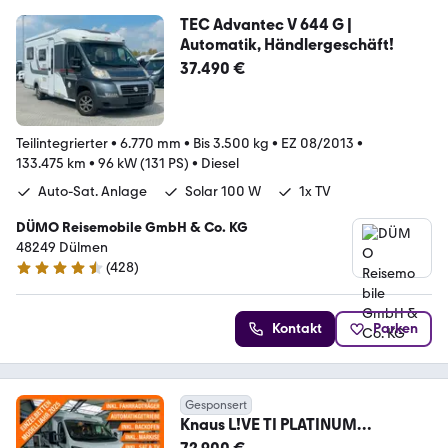
TEC Advantec V 644 G |
Automatik, Händlergeschäft!
37.490 €
Teilintegrierter
•
6.770 mm
•
Bis 3.500 kg
•
EZ 08/2013
•
133.475 km
•
96 kW (131 PS)
•
Diesel
Auto-Sat. Anlage
Solar 100 W
1x TV
DÜMO Reisemobile GmbH & Co. KG
48249 Dülmen
(
428
)
4.3 Sterne
Kontakt
Parken
Gesponsert
Knaus L!VE TI PLATINUM
SELECTION 650 MEG *Automatik*