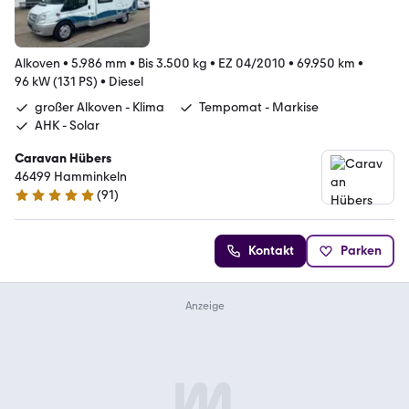
Alkoven
•
5.986 mm
•
Bis 3.500 kg
•
EZ 04/2010
•
69.950 km
•
96 kW (131 PS)
•
Diesel
großer Alkoven - Klima
Tempomat - Markise
AHK - Solar
Caravan Hübers
46499 Hamminkeln
(
91
)
4.8 Sterne
Kontakt
Parken