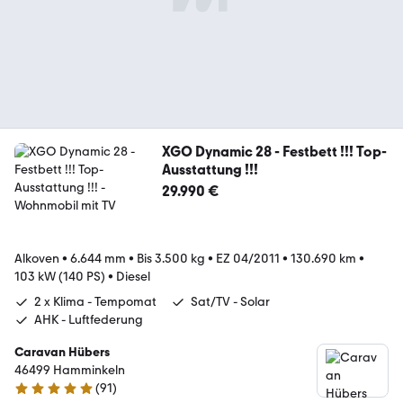
XGO Dynamic 28 - Festbett !!! Top-
Ausstattung !!!
29.990 €
Alkoven
•
6.644 mm
•
Bis 3.500 kg
•
EZ 04/2011
•
130.690 km
•
103 kW (140 PS)
•
Diesel
2 x Klima - Tempomat
Sat/TV - Solar
AHK - Luftfederung
Caravan Hübers
46499 Hamminkeln
(
91
)
4.8 Sterne