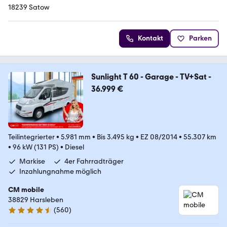
18239 Satow
Kontakt
Parken
Sunlight T 60 - Garage - TV+Sat -
36.999 €
Teilintegrierter
•
5.981 mm
•
Bis 3.495 kg
•
EZ 08/2014
•
55.307 km
•
96 kW (131 PS)
•
Diesel
Markise
4er Fahrradträger
Inzahlungnahme möglich
CM mobile
38829 Harsleben
(
560
)
4.7 Sterne