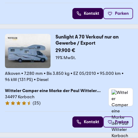
Kontakt
Parken
Sunlight A 70 Verkauf nur an
Gewerbe / Export
29.900 €
19% MwSt.
Alkoven
•
7.280 mm
•
Bis 3.850 kg
•
EZ 05/2010
•
95.000 km
•
96 kW (131 PS)
•
Diesel
Witteler Camper eine Marke der Paul Witteler
Korbach GmbH & Co. KG
34497 Korbach
(
25
)
4.7 Sterne
Kontakt
Parken