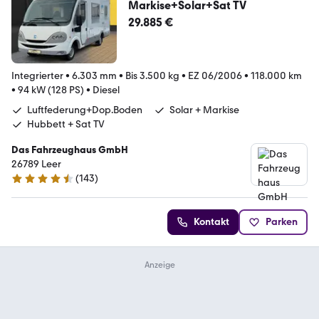
Markise+Solar+Sat TV
29.885 €
Integrierter
•
6.303 mm
•
Bis 3.500 kg
•
EZ 06/2006
•
118.000 km
•
94 kW (128 PS)
•
Diesel
Luftfederung+Dop.Boden
Solar + Markise
Hubbett + Sat TV
Das Fahrzeughaus GmbH
26789 Leer
(
143
)
4.5 Sterne
Kontakt
Parken