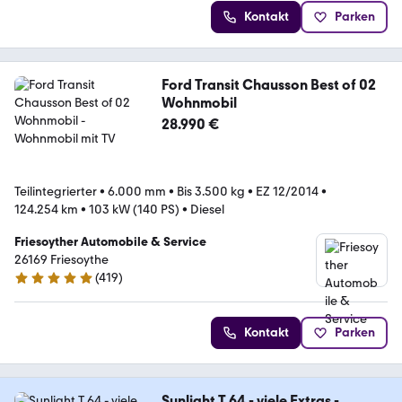
Kontakt
Parken
Ford Transit Chausson Best of 02
Wohnmobil
28.990 €
Teilintegrierter
•
6.000 mm
•
Bis 3.500 kg
•
EZ 12/2014
•
124.254 km
•
103 kW (140 PS)
•
Diesel
Friesoyther Automobile & Service
26169 Friesoythe
(
419
)
4.8 Sterne
Kontakt
Parken
Sunlight T 64 - viele Extras -