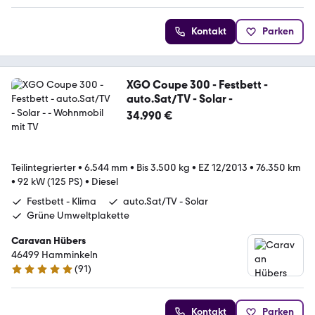
Kontakt
Parken
XGO Coupe 300 - Festbett -
auto.Sat/TV - Solar -
34.990 €
Teilintegrierter
•
6.544 mm
•
Bis 3.500 kg
•
EZ 12/2013
•
76.350 km
•
92 kW (125 PS)
•
Diesel
Festbett - Klima
auto.Sat/TV - Solar
Grüne Umweltplakette
Caravan Hübers
46499 Hamminkeln
(
91
)
4.8 Sterne
Kontakt
Parken