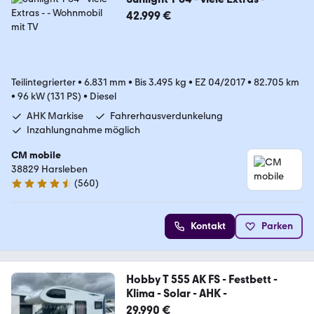
42.999 €
Teilintegrierter
•
6.831 mm
•
Bis 3.495 kg
•
EZ 04/2017
•
82.705 km
•
96 kW (131 PS)
•
Diesel
AHK Markise
Fahrerhausverdunkelung
Inzahlungnahme möglich
CM mobile
38829 Harsleben
(
560
)
4.7 Sterne
Kontakt
Parken
Hobby T 555 AK FS - Festbett -
Klima - Solar - AHK -
29.990 €