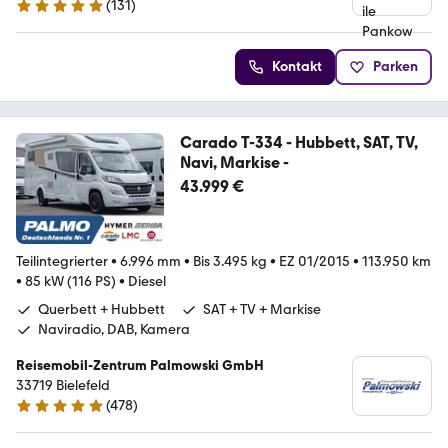
(
131
)
4.9 Sterne
Kontakt
Parken
Carado T-334 - Hubbett, SAT, TV,
Navi, Markise -
43.999 €
Teilintegrierter
•
6.996 mm
•
Bis 3.495 kg
•
EZ 01/2015
•
113.950 km
•
85 kW (116 PS)
•
Diesel
Querbett + Hubbett
SAT + TV + Markise
Naviradio, DAB, Kamera
Reisemobil-Zentrum Palmowski GmbH
33719 Bielefeld
(
478
)
4.8 Sterne