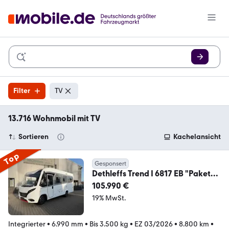
Filter
TV
13.716 Wohnmobil mit TV
Sortieren
Kachelansicht
Top
Gesponsert
Dethleffs Trend I 6817 EB "Paket
Two/ Alde"
105.990 €
19% MwSt.
Integrierter
•
6.990 mm
•
Bis 3.500 kg
•
EZ 03/2026
•
8.800 km
•