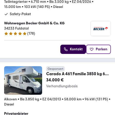
Teilintegrierter
•
6.710 mm
•
Bis 3.500 kg
•
EZ 04/2026
•
15.000 km
•
103 kW (140 PS)
•
Diesel
Safety-Paket
Wohnwagen Becker GmbH & Co. KG
34233 Fuldatal
(
178
)
5 Sterne
Kontakt
Parken
Gesponsert
Carado A 461 Familie 3850 kg 6
Sitze
34.000 €
Verhandlungsbasis
Alkoven
•
Bis 3.850 kg
•
EZ 04/2013
•
58.000 km
•
96 kW (131 PS)
•
Diesel
Privatanbieter