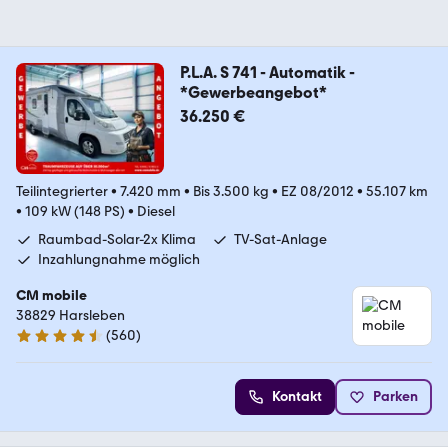
P.L.A. S 741 - Automatik -
*Gewerbeangebot*
36.250 €
Teilintegrierter
•
7.420 mm
•
Bis 3.500 kg
•
EZ 08/2012
•
55.107 km
•
109 kW (148 PS)
•
Diesel
Raumbad-Solar-2x Klima
TV-Sat-Anlage
Inzahlungnahme möglich
CM mobile
38829 Harsleben
(
560
)
4.7 Sterne
Kontakt
Parken