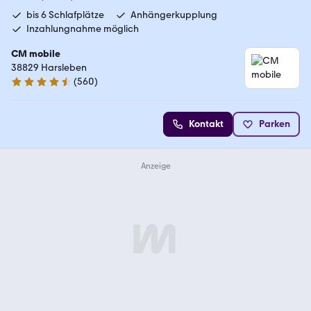
bis 6 Schlafplätze
Anhängerkupplung
Inzahlungnahme möglich
CM mobile
38829 Harsleben
(
560
)
4.7 Sterne
Kontakt
Parken