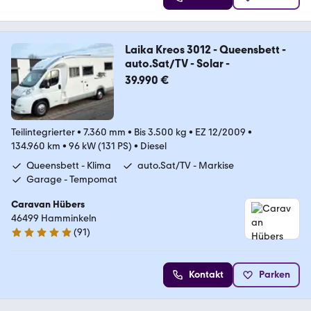
Laika Kreos 3012 - Queensbett -
auto.Sat/TV - Solar -
39.990 €
Teilintegrierter
•
7.360 mm
•
Bis 3.500 kg
•
EZ 12/2009
•
134.960 km
•
96 kW (131 PS)
•
Diesel
Queensbett - Klima
auto.Sat/TV - Markise
Garage - Tempomat
Caravan Hübers
46499 Hamminkeln
(
91
)
4.8 Sterne
Kontakt
Parken