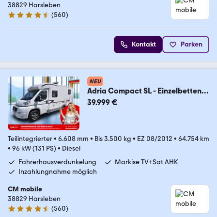
38829 Harsleben
(
560
)
4.7 Sterne
Kontakt
Parken
NEU
Adria Compact SL - Einzelbetten -
Garage -
39.999 €
Teilintegrierter
•
6.608 mm
•
Bis 3.500 kg
•
EZ 08/2012
•
64.754 km
•
96 kW (131 PS)
•
Diesel
Fahrerhausverdunkelung
Markise TV+Sat AHK
Inzahlungnahme möglich
CM mobile
38829 Harsleben
(
560
)
4.7 Sterne