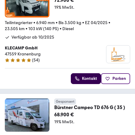
72.900 €
19% MwSt.
Teilintegrierter
•
6.940 mm
•
Bis 3.500 kg
•
EZ 04/2025
•
23.505 km
•
103 kW (140 PS)
•
Diesel
Verfügbar ab 10/2025
KLECAMP GmbH
47559 Kranenburg
(
54
)
4.9 Sterne
Kontakt
Parken
Gesponsert
Bürstner Campeo TD 676 G ( 35 )
68.900 €
19% MwSt.