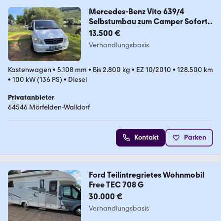
Mercedes-Benz Vito 639/4
Selbstumbau zum Camper Sofort
verfügb
13.500 €
Verhandlungsbasis
Kastenwagen
•
5.108 mm
•
Bis 2.800 kg
•
EZ 10/2010
•
128.500 km
•
100 kW (136 PS)
•
Diesel
Privatanbieter
64546 Mörfelden-Walldorf
Kontakt
Parken
Ford Teilintregrietes Wohnmobil
Free TEC 708 G
30.000 €
Verhandlungsbasis