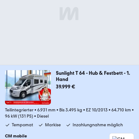
Sunlight T 64 - Hub & Festbett - 1.
Hand
39.999 €
Teilintegrierter
•
6.931 mm
•
Bis 3.495 kg
•
EZ 10/2013
•
64.710 km
•
96 kW (131 PS)
•
Diesel
Tempomat
Markise
Inzahlungnahme möglich
CM mobile