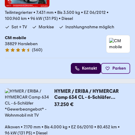
Teilintegrierter
•
7.431 mm
•
Bis 3.500 kg
•
EZ 06/2012
•
100.960 km
•
96 kW (131 PS)
•
Diesel
Sat + TV
Markise
Inzahlungnahme möglich
CM mobile
38829 Harsleben
(
560
)
4.7 Sterne
Kontakt
Parken
HYMER / ERIBA / HYMERCAR
Camp 634 CL - 6-Schläfer
*Gewerbeangebot*
37.250 €
Alkoven
•
7.170 mm
•
Bis 4.000 kg
•
EZ 06/2010
•
80.452 km
•
96 kW (131 PS)
•
Diesel