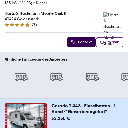
133 kW (181 PS)
•
Diesel
Hartz & Hackmann Mobile GmbH
49424 Goldenstedt
(
76
)
4.8 Sterne
Kontakt
Parken
Ähnliche Fahrzeuge des Anbieters
Carado T 448 - Einzelbetten - 1.
Hand -*Gewerbeangebot*
35.250 €