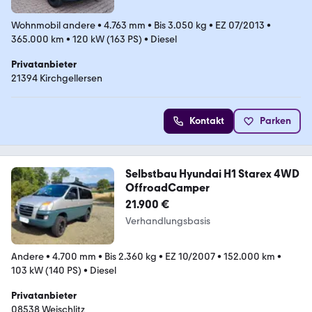
Wohnmobil andere
•
4.763 mm
•
Bis 3.050 kg
•
EZ 07/2013
•
365.000 km
•
120 kW (163 PS)
•
Diesel
Privatanbieter
21394 Kirchgellersen
Kontakt
Parken
Selbstbau Hyundai H1 Starex 4WD
OffroadCamper
21.900 €
Verhandlungsbasis
Andere
•
4.700 mm
•
Bis 2.360 kg
•
EZ 10/2007
•
152.000 km
•
103 kW (140 PS)
•
Diesel
Privatanbieter
08538 Weischlitz