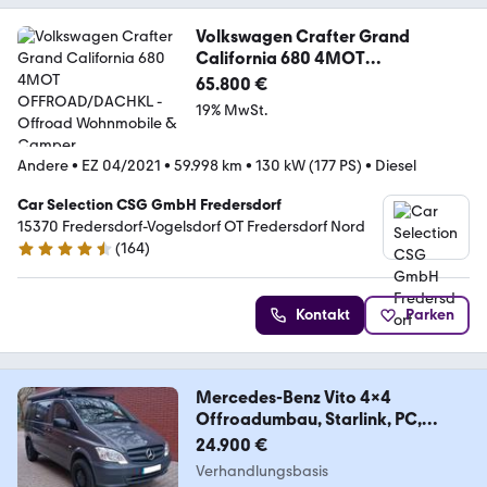
Volkswagen Crafter Grand
California 680 4MOT
OFFROAD/DACHKL
65.800 €
19% MwSt.
Andere
•
EZ 04/2021
•
59.998 km
•
130 kW (177 PS)
•
Diesel
Car Selection CSG GmbH Fredersdorf
15370 Fredersdorf-Vogelsdorf OT Fredersdorf Nord
(
164
)
4.6 Sterne
Kontakt
Parken
Mercedes-Benz Vito 4x4
Offroadumbau, Starlink, PC,
autark
24.900 €
Verhandlungsbasis