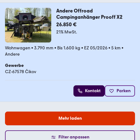
Andere Offroad
Campinganhänger Prooff X2
26.850 €
21% MwSt.
Wohnwagen
•
3.790 mm
•
Bis 1.600 kg
•
EZ 05/2026
•
5 km
•
Andere
Gewerbe
CZ-67578 Čikov
Kontakt
Parken
Mehr laden
Filter anpassen