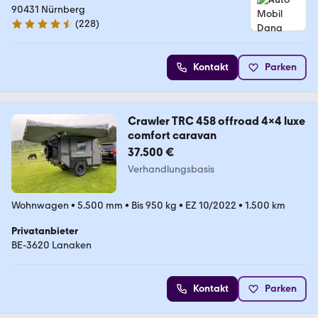
90431 Nürnberg
(
228
)
4.7 Sterne
Kontakt
Parken
Crawler TRC 458 offroad 4x4 luxe
comfort caravan
37.500 €
Verhandlungsbasis
Wohnwagen
•
5.500 mm
•
Bis 950 kg
•
EZ 10/2022
•
1.500 km
Privatanbieter
BE-3620 Lanaken
Kontakt
Parken