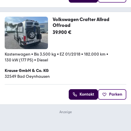
Volkswagen Crafter Allrad
Offroad
39.900 €
Kastenwagen
•
Bis 3.500 kg
•
EZ 01/2018
•
182.000 km
•
130 kW (177 PS)
•
Diesel
Krause GmbH & Co. KG
32549 Bad Oeynhausen
Kontakt
Parken