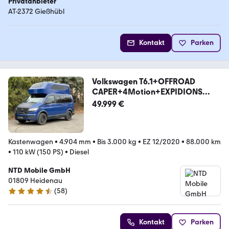
Privatanbieter
AT-2372 Gießhübl
Kontakt
Parken
Volkswagen T6.1+OFFROAD
CAPER+4Motion+EXPIDIONS
CAMPER+
49.999 €
Kastenwagen
•
4.904 mm
•
Bis 3.000 kg
•
EZ 12/2020
•
88.000 km
•
110 kW (150 PS)
•
Diesel
NTD Mobile GmbH
01809 Heidenau
(
58
)
4.3 Sterne
Kontakt
Parken