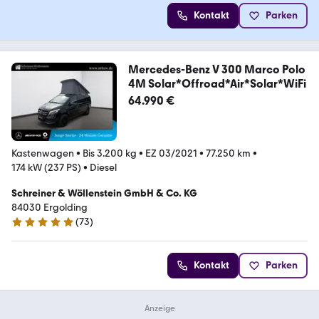
Kontakt
Parken
Mercedes-Benz V 300 Marco Polo
4M Solar*Offroad*Air*Solar*WiFi
64.990 €
Kastenwagen
•
Bis 3.200 kg
•
EZ 03/2021
•
77.250 km
•
174 kW (237 PS)
•
Diesel
Schreiner & Wöllenstein GmbH & Co. KG
84030 Ergolding
(
73
)
4.9 Sterne
Kontakt
Parken