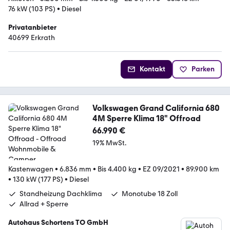
76 kW (103 PS)
•
Diesel
Privatanbieter
40699 Erkrath
Kontakt
Parken
Volkswagen Grand California 680
4M Sperre Klima 18" Offroad
66.990 €
19% MwSt.
Kastenwagen
•
6.836 mm
•
Bis 4.400 kg
•
EZ 09/2021
•
89.900 km
•
130 kW (177 PS)
•
Diesel
Standheizung Dachklima
Monotube 18 Zoll
Allrad + Sperre
Autohaus Schortens TO GmbH