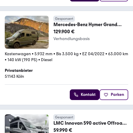
Gesponsert
Mercedes-Benz Hymer Grand
Canyon S 4x4 V6 | OFFROAD |
129.900 €
AUTARK
Verhandlungsbasis
Kastenwagen
•
5.932 mm
•
Bis 3.500 kg
•
EZ 04/2022
•
63.000 km
•
140 kW (190 PS)
•
Diesel
Privatanbieter
51143 Köln
Kontakt
Parken
Gesponsert
LMC Innovan 590 active Offroad
Dachgepäckträger
59.990 €