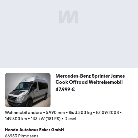
Mercedes-Benz Sprinter James
Cook Offroad Weltreisemobil
47.999 €
Wohnmobil andere
•
5.990 mm
•
Bis 3.500 kg
•
EZ 09/2008
•
149.500 km
•
133 kW (181 PS)
•
Diesel
Honda Autohaus Ecker GmbH
66953 Pirmasens