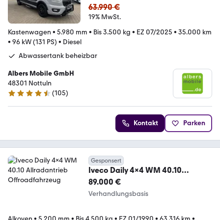
63.990 €
19% MwSt.
Kastenwagen
•
5.980 mm
•
Bis 3.500 kg
•
EZ 07/2025
•
35.000 km
•
96 kW (131 PS)
•
Diesel
Abwassertank beheizbar
Albers Mobile GmbH
48301 Nottuln
(
105
)
4.5 Sterne
Kontakt
Parken
Gesponsert
Iveco Daily 4x4 WM 40.10
Allradantrieb Offroadfahrzeug
89.000 €
Verhandlungsbasis
Alkoven
•
5.200 mm
•
Bis 4.500 kg
•
EZ 01/1990
•
63.316 km
•