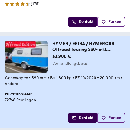
(
175
)
4.7 Sterne
Kontakt
Parken
HYMER / ERIBA / HYMERCAR
Offroad Touring 530- inkl.
Offroad Umbau!!
33.900 €
Verhandlungsbasis
Wohnwagen
•
590 mm
•
Bis 1.800 kg
•
EZ 10/2020
•
20.000 km
•
Andere
Privatanbieter
72768 Reutlingen
Kontakt
Parken