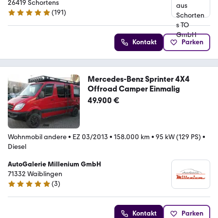
26419 Schortens
(
191
)
5 Sterne
Kontakt
Parken
Mercedes-Benz Sprinter 4X4
Offroad Camper Einmalig
49.900 €
Wohnmobil andere
•
EZ 03/2013
•
158.000 km
•
95 kW (129 PS)
•
Diesel
AutoGalerie Millenium GmbH
71332 Waiblingen
(
3
)
5 Sterne
Kontakt
Parken