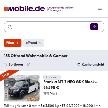
Filter
offroad
153 Offroad Wohnmobile & Camper
Sortieren
Kachelansicht
Top
Gesponsert
Frankia MT-7 NEO GDK Black
Line*OFFROAD Optik*Individual
96.990 €
19% MwSt.
Teilintegrierter
•
0 mm
•
Bis 3.500 kg
•
EZ 09/2022
•
18.000 km
•