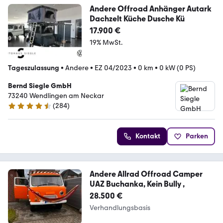
Andere Offroad Anhänger Autark
Dachzelt Küche Dusche Kü
17.900 €
19% MwSt.
Tageszulassung
•
Andere
•
EZ 04/2023
•
0 km
•
0 kW (0 PS)
Bernd Siegle GmbH
73240 Wendlingen am Neckar
(
284
)
4.3 Sterne
Kontakt
Parken
Andere Allrad Offroad Camper
UAZ Buchanka, Kein Bully ,
28.500 €
Verhandlungsbasis