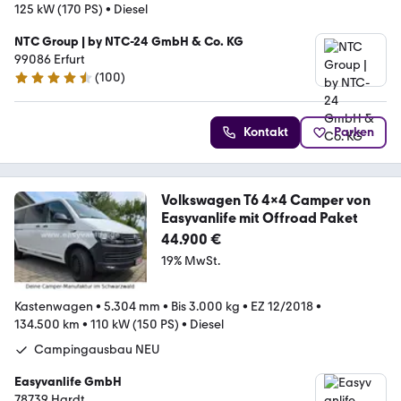
125 kW (170 PS)
•
Diesel
NTC Group | by NTC-24 GmbH & Co. KG
99086 Erfurt
(
100
)
4.7 Sterne
Kontakt
Parken
Volkswagen T6 4x4 Camper von
Easyvanlife mit Offroad Paket
44.900 €
19% MwSt.
Kastenwagen
•
5.304 mm
•
Bis 3.000 kg
•
EZ 12/2018
•
134.500 km
•
110 kW (150 PS)
•
Diesel
Campingausbau NEU
Easyvanlife GmbH
78739 Hardt