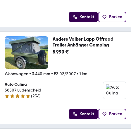
Kontakt
Parken
Andere Volker Lapp Offroad
Trailer Anhänger Camping
5.990 €
Wohnwagen
•
3.440 mm
•
EZ 02/2007
•
1 km
Auto Culina
58507 Lüdenscheid
(
236
)
4.9 Sterne
Kontakt
Parken