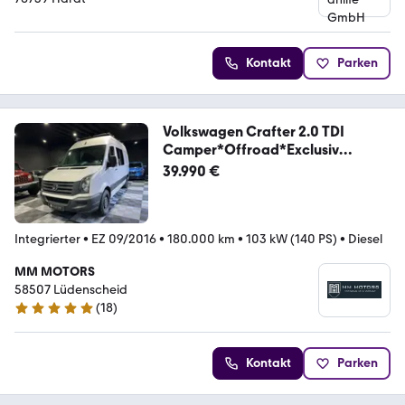
Kontakt
Parken
Volkswagen Crafter 2.0 TDI
Camper*Offroad*Exclusiv
Umbau*
39.990 €
Integrierter
•
EZ 09/2016
•
180.000 km
•
103 kW (140 PS)
•
Diesel
MM MOTORS
58507 Lüdenscheid
(
18
)
4.9 Sterne
Kontakt
Parken