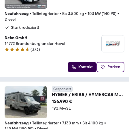
Neufahrzeug
•
Teilintegrierter
•
Bis 3.500 kg
•
103 kW (140 PS)
•
Diesel
Stark reduziert!
Dehn GmbH
14772 Brandenburg an der Havel
(
373
)
4.7 Sterne
Kontakt
Parken
Gesponsert
HYMER / ERIBA / HYMERCAR ML-
T CrossTrail 580 Sofort /AHK
156.990 €
/Leder/ TV/W-Lan
19% MwSt.
Neufahrzeug
•
Teilintegrierter
•
7.130 mm
•
Bis 4.100 kg
•
140 kW (190 PS)
•
Diesel