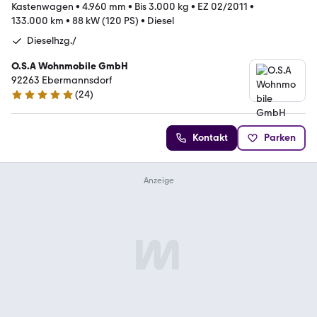
Kastenwagen
•
4.960 mm
•
Bis 3.000 kg
•
EZ 02/2011
•
133.000 km
•
88 kW (120 PS)
•
Diesel
Dieselhzg./
O.S.A Wohnmobile GmbH
92263 Ebermannsdorf
(
24
)
4.8 Sterne
Kontakt
Parken