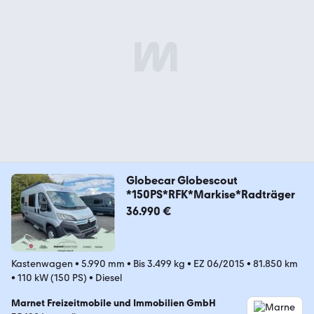
Globecar Globescout
*150PS*RFK*Markise*Radträger
36.990 €
Kastenwagen
•
5.990 mm
•
Bis 3.499 kg
•
EZ 06/2015
•
81.850 km
•
110 kW (150 PS)
•
Diesel
Marnet Freizeitmobile und Immobilien GmbH