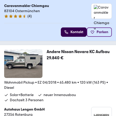
Caravanmakler Chiemgau
83104 Ostermünchen
(
4
)
4.7 Sterne
Kontakt
Parken
Andere Nissan Navara KC Aufbau
29.840 €
Wohnmobil Pickup
•
EZ 04/2018
•
65.480 km
•
120 kW (163 PS)
•
Diesel
Solar+Batterie
neuer Innenausbau
Dachzelt 3 Personen
Autohaus Lengen GmbH
27356 Rotenburg