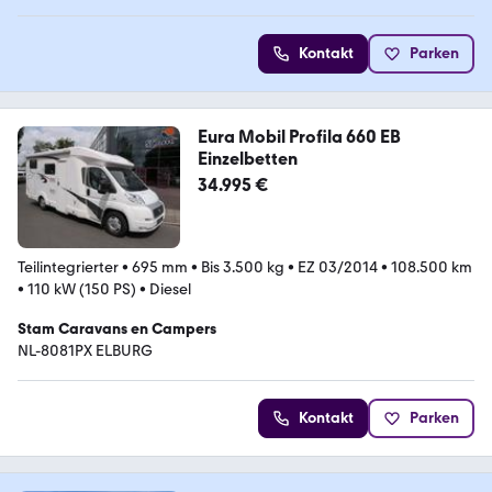
Kontakt
Parken
Eura Mobil Profila 660 EB
Einzelbetten
34.995 €
Teilintegrierter
•
695 mm
•
Bis 3.500 kg
•
EZ 03/2014
•
108.500 km
•
110 kW (150 PS)
•
Diesel
Stam Caravans en Campers
NL-8081PX ELBURG
Kontakt
Parken