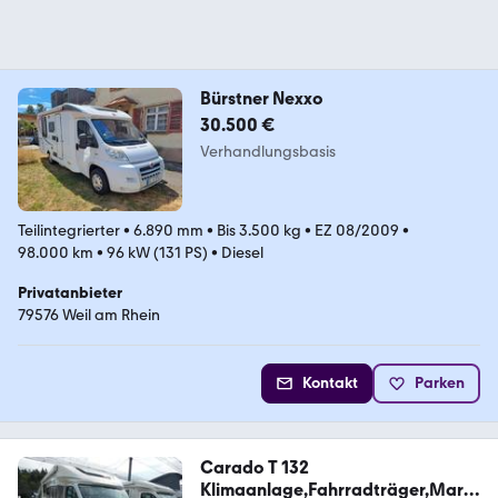
Bürstner Nexxo
30.500 €
Verhandlungsbasis
Teilintegrierter
•
6.890 mm
•
Bis 3.500 kg
•
EZ 08/2009
•
98.000 km
•
96 kW (131 PS)
•
Diesel
Privatanbieter
79576 Weil am Rhein
Kontakt
Parken
Carado T 132
Klimaanlage,Fahrradträger,Marki