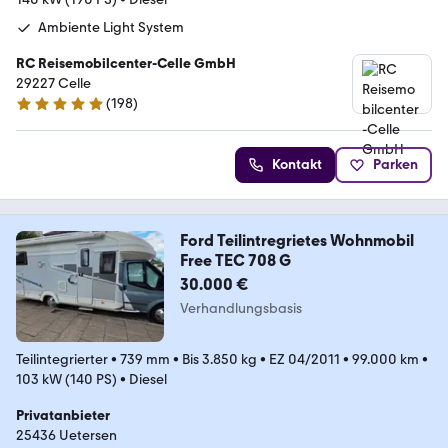
Ambiente Light System
RC Reisemobilcenter-Celle GmbH
29227 Celle
(
198
)
4.8 Sterne
Kontakt
Parken
Ford Teilintregrietes Wohnmobil
Free TEC 708 G
30.000 €
Verhandlungsbasis
Teilintegrierter
•
739 mm
•
Bis 3.850 kg
•
EZ 04/2011
•
99.000 km
•
103 kW (140 PS)
•
Diesel
Privatanbieter
25436 Uetersen