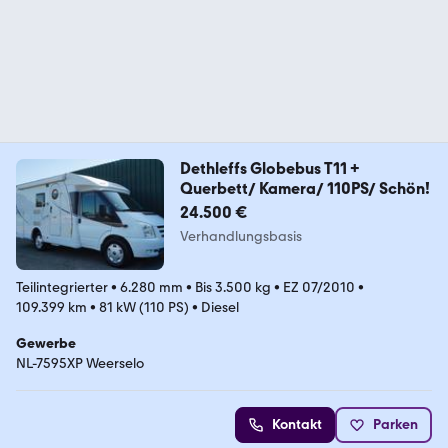
Dethleffs Globebus T11 +
Querbett/ Kamera/ 110PS/ Schön!
24.500 €
Verhandlungsbasis
Teilintegrierter
•
6.280 mm
•
Bis 3.500 kg
•
EZ 07/2010
•
109.399 km
•
81 kW (110 PS)
•
Diesel
Gewerbe
NL-7595XP Weerselo
Kontakt
Parken