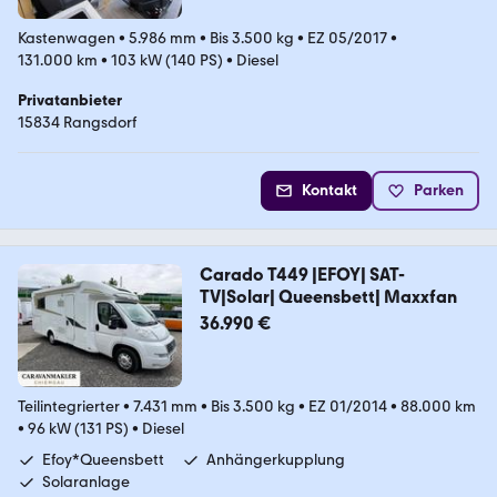
Kastenwagen
•
5.986 mm
•
Bis 3.500 kg
•
EZ 05/2017
•
131.000 km
•
103 kW (140 PS)
•
Diesel
Privatanbieter
15834 Rangsdorf
Kontakt
Parken
Carado T449 |EFOY| SAT-
TV|Solar| Queensbett| Maxxfan
36.990 €
Teilintegrierter
•
7.431 mm
•
Bis 3.500 kg
•
EZ 01/2014
•
88.000 km
•
96 kW (131 PS)
•
Diesel
Efoy*Queensbett
Anhängerkupplung
Solaranlage