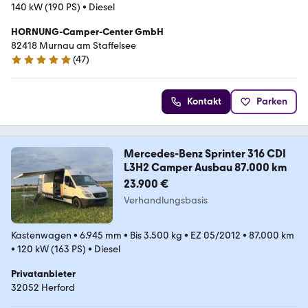
140 kW (190 PS)
•
Diesel
HORNUNG-Camper-Center GmbH
82418 Murnau am Staffelsee
(
47
)
4.8 Sterne
Kontakt
Parken
Mercedes-Benz Sprinter 316 CDI
L3H2 Camper Ausbau 87.000 km
23.900 €
Verhandlungsbasis
Kastenwagen
•
6.945 mm
•
Bis 3.500 kg
•
EZ 05/2012
•
87.000 km
•
120 kW (163 PS)
•
Diesel
Privatanbieter
32052 Herford