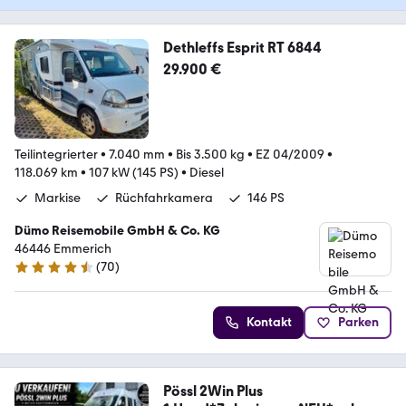
Dethleffs Esprit RT 6844
29.900 €
Teilintegrierter
•
7.040 mm
•
Bis 3.500 kg
•
EZ 04/2009
•
118.069 km
•
107 kW (145 PS)
•
Diesel
Markise
Rüchfahrkamera
146 PS
Dümo Reisemobile GmbH & Co. KG
46446 Emmerich
(
70
)
4.3 Sterne
Kontakt
Parken
Pössl 2Win Plus