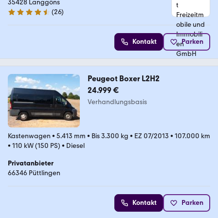
35428 Langgöns
(
26
)
4.6 Sterne
Kontakt
Parken
Peugeot Boxer L2H2
24.999 €
Verhandlungsbasis
Kastenwagen
•
5.413 mm
•
Bis 3.300 kg
•
EZ 07/2013
•
107.000 km
•
110 kW (150 PS)
•
Diesel
Privatanbieter
66346 Püttlingen
Kontakt
Parken