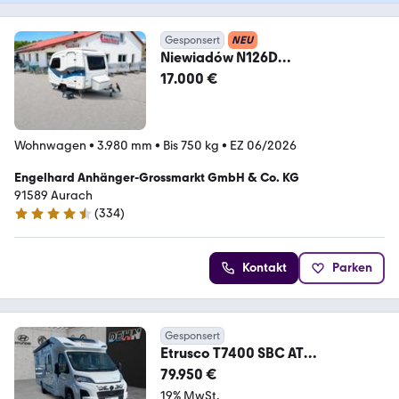
Gesponsert
NEU
Niewiadów N126D
Sonderausstattung; unbenutzter
17.000 €
Wohnwagen
Wohnwagen
•
3.980 mm
•
Bis 750 kg
•
EZ 06/2026
Engelhard Anhänger-Grossmarkt GmbH & Co. KG
91589 Aurach
(
334
)
4.6 Sterne
Kontakt
Parken
Gesponsert
Etrusco T7400 SBC AT
Vollausstattung!
79.950 €
19% MwSt.