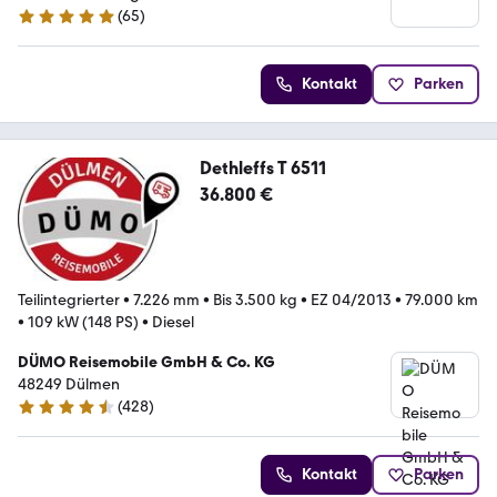
(
65
)
4.9 Sterne
Kontakt
Parken
Dethleffs T 6511
36.800 €
Teilintegrierter
•
7.226 mm
•
Bis 3.500 kg
•
EZ 04/2013
•
79.000 km
•
109 kW (148 PS)
•
Diesel
DÜMO Reisemobile GmbH & Co. KG
48249 Dülmen
(
428
)
4.3 Sterne
Kontakt
Parken