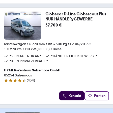
Globecar D-Line Globescout Plus
NUR HÄNDLER/GEWERBE
37.700 €
Kastenwagen
•
5.990 mm
•
Bis 3.500 kg
•
EZ 05/2016
•
101.270 km
•
110 kW (150 PS)
•
Diesel
*VERKAUF NUR AN*
*HÄNDLER ODER GEWERBE*
*KEIN PRIVATVERKAUF!*
HYMER-Zentrum Sulzemoos GmbH
85254 Sulzemoos
(
434
)
4.7 Sterne
Kontakt
Parken