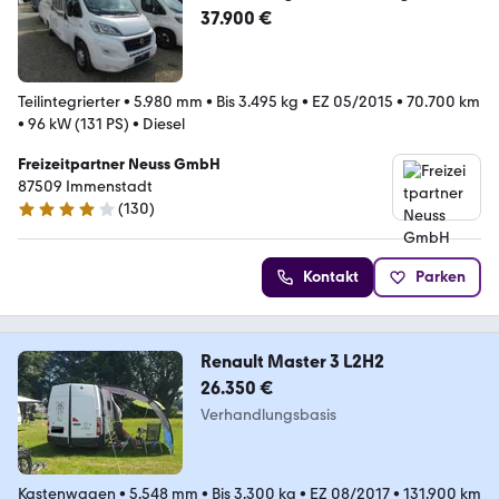
se
37.900 €
Teilintegrierter
•
5.980 mm
•
Bis 3.495 kg
•
EZ 05/2015
•
70.700 km
•
96 kW (131 PS)
•
Diesel
Freizeitpartner Neuss GmbH
87509 Immenstadt
(
130
)
4.2 Sterne
Kontakt
Parken
Renault Master 3 L2H2
26.350 €
Verhandlungsbasis
Kastenwagen
•
5.548 mm
•
Bis 3.300 kg
•
EZ 08/2017
•
131.900 km