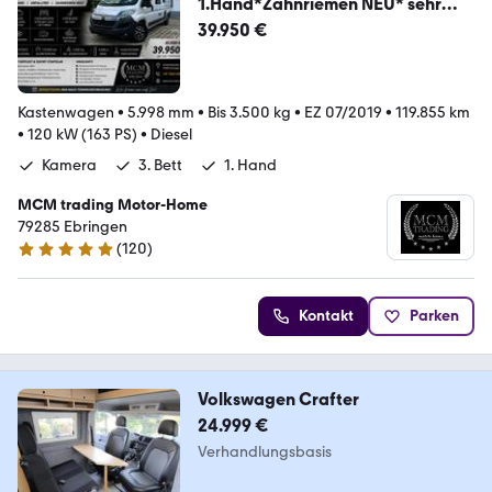
1.Hand*Zahnriemen NEU* sehr
gepflegt!
39.950 €
Kastenwagen
•
5.998 mm
•
Bis 3.500 kg
•
EZ 07/2019
•
119.855 km
•
120 kW (163 PS)
•
Diesel
Kamera
3. Bett
1. Hand
MCM trading Motor-Home
79285 Ebringen
(
120
)
4.9 Sterne
Kontakt
Parken
Volkswagen Crafter
24.999 €
Verhandlungsbasis