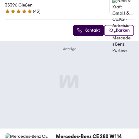
Mercedes Benz Partner
35396 Gießen
(
43
)
5 Sterne
Kontakt
Parken
Mercedes-Benz CE 280 W114