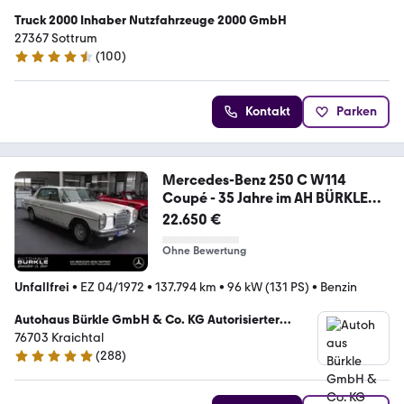
Truck 2000 Inhaber Nutzfahrzeuge 2000 GmbH
27367 Sottrum
(
100
)
4.4 Sterne
Kontakt
Parken
Mercedes-Benz 250 C W114
Coupé - 35 Jahre im AH BÜRKLE
Besitz!
22.650 €
Ohne Bewertung
Unfallfrei
•
EZ 04/1972
•
137.794 km
•
96 kW (131 PS)
•
Benzin
Autohaus Bürkle GmbH & Co. KG Autorisierter
Mercedes-Benz Verkauf&Service
76703 Kraichtal
(
288
)
4.9 Sterne