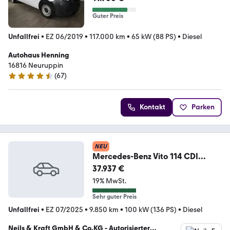
Guter Preis
Unfallfrei
•
EZ 06/2019
•
117.000 km
•
65 kW (88 PS)
•
Diesel
Autohaus Henning
16816 Neuruppin
(
67
)
4.4 Sterne
Kontakt
Parken
NEU
Mercedes-Benz Vito 114 CDI
Kasten Lang SpurW W-Paket AUT
37.937 €
AHK
19% MwSt.
Sehr guter Preis
Unfallfrei
•
EZ 07/2025
•
9.850 km
•
100 kW (136 PS)
•
Diesel
Neils & Kraft GmbH & Co.KG - Autorisierter