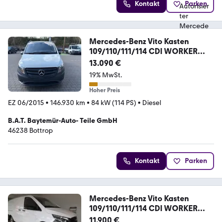
Kontakt
Parken
Mercedes-Benz Vito Kasten
109/110/111/114 CDI WORKER
FWD lang
13.090 €
19% MwSt.
Hoher Preis
EZ 06/2015
•
146.930 km
•
84 kW (114 PS)
•
Diesel
B.A.T. Baytemür-Auto- Teile GmbH
46238 Bottrop
Kontakt
Parken
Mercedes-Benz Vito Kasten
109/110/111/114 CDI WORKER
FWD lang
11.900 €