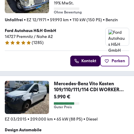
19% MwSt.
Ohne Bewertung
Unfallfrei
•
EZ 12/1971
•
59.993 km
•
110 kW (150 PS)
•
Benzin
Ford Autohaus H&H GmbH
14727 Premnitz / Nahe A2
(
1285
)
4.9 Sterne
Kontakt
Parken
Mercedes-Benz Vito Kasten
109/110/111/114 CDI WORKER
FWD lang
5.990 €
Guter Preis
EZ 03/2015
•
209.000 km
•
65 kW (88 PS)
•
Diesel
Design Automobile