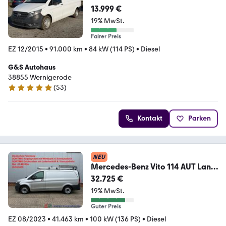
extralang*Klima*1.Hd*
13.999 €
19% MwSt.
Fairer Preis
EZ 12/2015
•
91.000 km
•
84 kW (114 PS)
•
Diesel
G&S Autohaus
38855 Wernigerode
(
53
)
5 Sterne
Kontakt
Parken
NEU
Mercedes-Benz Vito 114 AUT Lang
Sortimo Werkstatt & Dachsystem
32.725 €
19% MwSt.
Guter Preis
EZ 08/2023
•
41.463 km
•
100 kW (136 PS)
•
Diesel