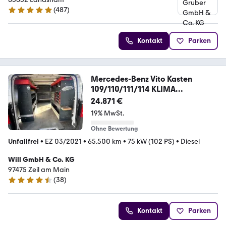
(
487
)
4.8 Sterne
Kontakt
Parken
Mercedes-Benz Vito Kasten
109/110/111/114 KLIMA
WERKSTATTWAGEN
24.871 €
19% MwSt.
Ohne Bewertung
Unfallfrei
•
EZ 03/2021
•
65.500 km
•
75 kW (102 PS)
•
Diesel
Will GmbH & Co. KG
97475 Zeil am Main
(
38
)
4.5 Sterne
Kontakt
Parken