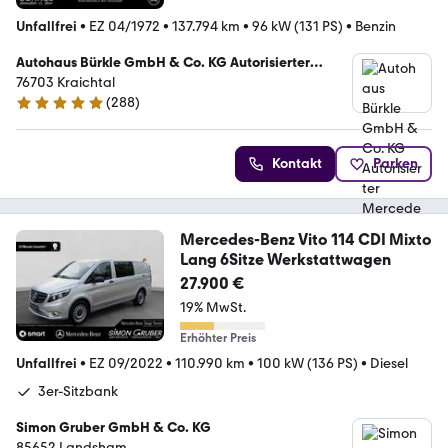
Unfallfrei
•
EZ 04/1972
•
137.794 km
•
96 kW (131 PS)
•
Benzin
Autohaus Bürkle GmbH & Co. KG Autorisierter
Mercedes-Benz Verkauf&Service
76703 Kraichtal
(
288
)
4.9 Sterne
Kontakt
Parken
Mercedes-Benz Vito 114 CDI Mixto
Lang 6Sitze Werkstattwagen
27.900 €
19% MwSt.
Erhöhter Preis
Unfallfrei
•
EZ 09/2022
•
110.990 km
•
100 kW (136 PS)
•
Diesel
3er-Sitzbank
Simon Gruber GmbH & Co. KG
85652 Landsham