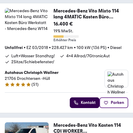
Mercedes-Benz Vito Mixto 114
lang 4MATIC Kasten Büro
Werkstatt
16.400 €
19% MwSt.
Erhöhter Preis
Unfallfrei
•
EZ 03/2018
•
228.427 km
•
100 kW (136 PS)
•
Diesel
Luft+Wasser Standhzg!
4x4 Allrad/7GtronicAut
2Sitze/Schiebefenster/
Autohaus Christoph Wallner
21706 Drochtersen -Hüll
(
51
)
5 Sterne
Kontakt
Parken
Mercedes-Benz Vito Kasten 114
CDI WORKER