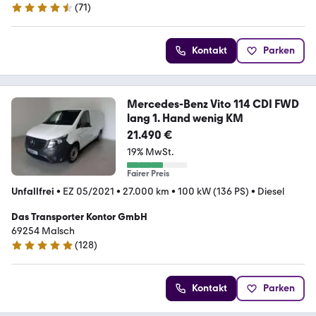
(
71
)
4.6 Sterne
Kontakt
Parken
Mercedes-Benz Vito 114 CDI FWD
lang 1. Hand wenig KM
21.490 €
19% MwSt.
Fairer Preis
Unfallfrei
•
EZ 05/2021
•
27.000 km
•
100 kW (136 PS)
•
Diesel
Das Transporter Kontor GmbH
69254 Malsch
(
128
)
4.9 Sterne
Kontakt
Parken