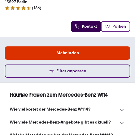
13597 Berlin
(
186
)
4.7 Sterne
Kontakt
Parken
Mehr laden
Filter anpassen
Häufige Fragen zum Mercedes-Benz W114
Wie viel kostet der Mercedes-Benz W114?
Ein guter Preis für einen Mercedes-Benz W114 liegt
Wie viele Mercedes-Benz-Angebote gibt es aktuell?
zwischen 13.974 € und 22.122 €. (Stand: 8.8.2026)
Es gibt insgesamt 80 Mercedes-Benz bei mobile.de,