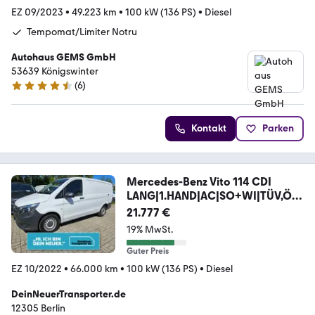
EZ 09/2023
•
49.223 km
•
100 kW (136 PS)
•
Diesel
Tempomat/Limiter Notru
Autohaus GEMS GmbH
53639 Königswinter
(
6
)
4.5 Sterne
Kontakt
Parken
Mercedes-Benz Vito 114 CDI
LANG|1.HAND|AC|SO+WI|TÜV,ÖL,
BREMneu
21.777 €
19% MwSt.
Guter Preis
EZ 10/2022
•
66.000 km
•
100 kW (136 PS)
•
Diesel
DeinNeuerTransporter.de
12305 Berlin