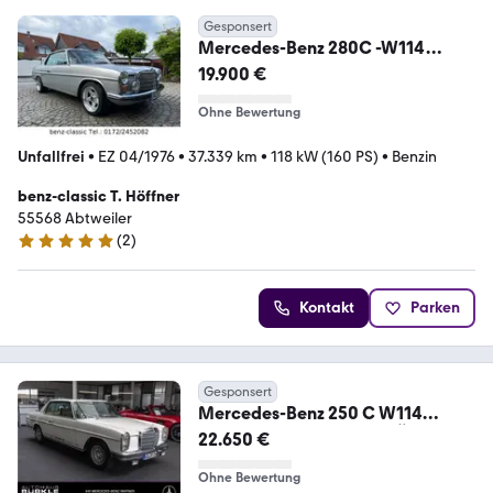
Gesponsert
Mercedes-Benz 280C -W114
Coupé
19.900 €
Ohne Bewertung
Unfallfrei
•
EZ 04/1976
•
37.339 km
•
118 kW (160 PS)
•
Benzin
benz-classic T. Höffner
55568 Abtweiler
(
2
)
5 Sterne
Kontakt
Parken
Gesponsert
Mercedes-Benz 250 C W114
Coupé - 35 Jahre im AH BÜRKLE
22.650 €
Besitz!
Ohne Bewertung