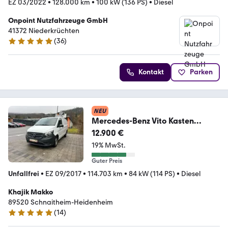
EZ 03/2022
•
128.000 km
•
100 kW (136 PS)
•
Diesel
Onpoint Nutzfahrzeuge GmbH
41372 Niederkrüchten
(
36
)
5 Sterne
Kontakt
Parken
NEU
Mercedes-Benz Vito Kasten
109/110/111/114 CDI WORKER
12.900 €
FWD lang
19% MwSt.
Guter Preis
Unfallfrei
•
EZ 09/2017
•
114.703 km
•
84 kW (114 PS)
•
Diesel
Khajik Makko
89520 Schnaitheim-Heidenheim
(
14
)
5 Sterne