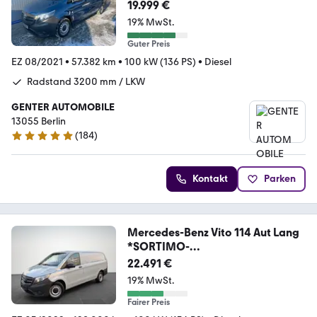
WERKZEUGSCHRÄNKE
19.999 €
19% MwSt.
Guter Preis
EZ 08/2021
•
57.382 km
•
100 kW (136 PS)
•
Diesel
Radstand 3200 mm / LKW
GENTER AUTOMOBILE
13055 Berlin
(
184
)
4.9 Sterne
Kontakt
Parken
Mercedes-Benz Vito 114 Aut Lang
*SORTIMO-
WERKSTATT*NAV*KAMERA*
22.491 €
19% MwSt.
Fairer Preis