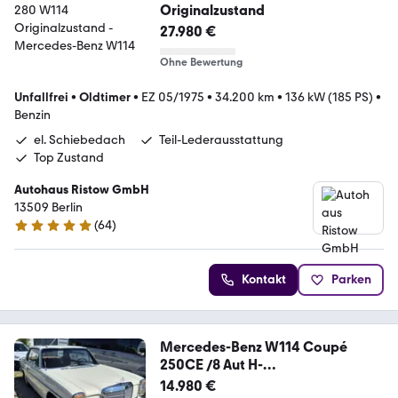
Originalzustand
27.980 €
Ohne Bewertung
Unfallfrei
•
Oldtimer
•
EZ 05/1975
•
34.200 km
•
136 kW (185 PS)
•
Benzin
el. Schiebedach
Teil-Lederausstattung
Top Zustand
Autohaus Ristow GmbH
13509 Berlin
(
64
)
5 Sterne
Kontakt
Parken
Mercedes-Benz W114 Coupé
250CE /8 Aut H-
Zulassung+Barock-Alu
14.980 €