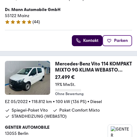
Dr. Mann Automobile GmbH
55122 Mainz
(
44
)
4.9 Sterne
Kontakt
Parken
Mercedes-Benz Vito 114 KOMPAKT
MIXTO 9G KLIMA WEBASTO
TEMPOMAT
27.499 €
19% MwSt.
Ohne Bewertung
EZ 05/2022
•
118.812 km
•
100 kW (136 PS)
•
Diesel
Spiegel-Paket Vito
Paket Comfort Mixto
STANDHEIZUNG (WEBASTO)
GENTER AUTOMOBILE
13055 Berlin