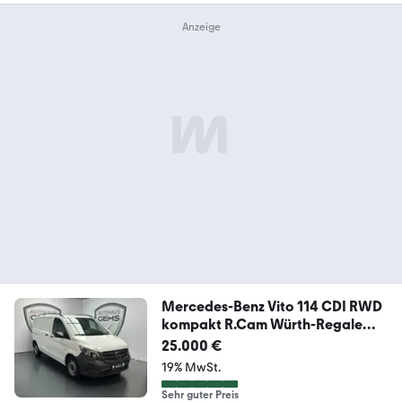
Mercedes-Benz Vito 114 CDI RWD
kompakt R.Cam Würth-Regale
DAB
25.000 €
19% MwSt.
Sehr guter Preis