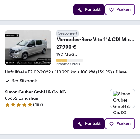
Kontakt
Parken
Gesponsert
Mercedes-Benz Vito 114 CDI Mixto
Lang 6Sitze Werkstattwagen
27.900 €
19% MwSt.
Erhöhter Preis
Unfallfrei
•
EZ 09/2022
•
110.990 km
•
100 kW (136 PS)
•
Diesel
3er-Sitzbank
Simon Gruber GmbH & Co. KG
85652 Landsham
(
487
)
4.8 Sterne
Kontakt
Parken