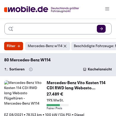
Filter
Mercedes-Benz w114
Beschädigte Fahrzeuge: 
80 Mercedes-Benz W114
Sortieren
Kachelansicht
Mercedes-Benz Vito Kasten 114
CDI RWD lang Webasto
Flügeltüren
27.489 €
19% MwSt.
Fairer Preis
EZ 08/2021
•
78.153 km
•
100 kW (136 PS)
•
Diesel