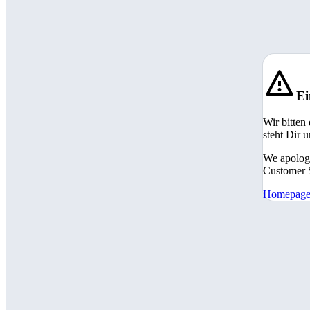
Ei
Wir bitten
steht Dir 
We apologi
Customer S
Homepag