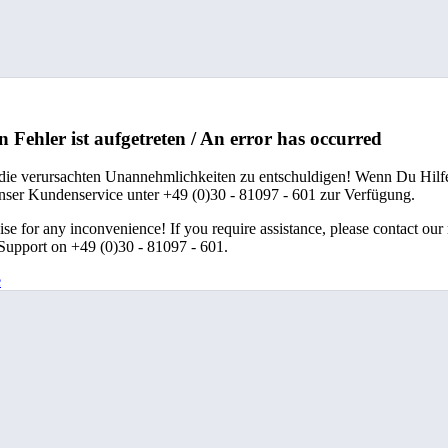
n Fehler ist aufgetreten / An error has occurred
 die verursachten Unannehmlichkeiten zu entschuldigen! Wenn Du Hilfe
unser Kundenservice unter +49 (0)30 - 81097 - 601 zur Verfügung.
se for any inconvenience! If you require assistance, please contact our
upport on +49 (0)30 - 81097 - 601.
e