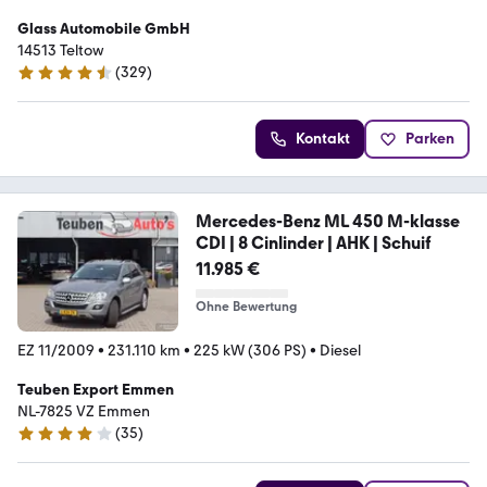
Glass Automobile GmbH
14513 Teltow
(
329
)
4.4 Sterne
Kontakt
Parken
Mercedes-Benz ML 450 M-klasse
CDI | 8 Cinlinder | AHK | Schuif
11.985 €
Ohne Bewertung
EZ 11/2009
•
231.110 km
•
225 kW (306 PS)
•
Diesel
Teuben Export Emmen
NL-7825 VZ Emmen
(
35
)
4.2 Sterne