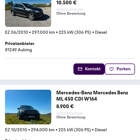
10.500 €
Ohne Bewertung
EZ 06/2010
•
297.000 km
•
225 kW (306 PS)
•
Diesel
Privatanbieter
81249 Aubing
Kontakt
Parken
Mercedes-Benz Mercedes Benz
ML 450 CDI W164
8.900 €
Ohne Bewertung
EZ 10/2010
•
294.000 km
•
225 kW (306 PS)
•
Diesel