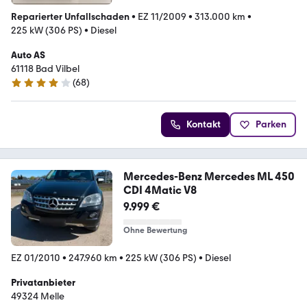
Reparierter Unfallschaden
•
EZ 11/2009
•
313.000 km
•
225 kW (306 PS)
•
Diesel
Auto AS
61118 Bad Vilbel
(
68
)
4.2 Sterne
Kontakt
Parken
Mercedes-Benz Mercedes ML 450
CDI 4Matic V8
9.999 €
Ohne Bewertung
EZ 01/2010
•
247.960 km
•
225 kW (306 PS)
•
Diesel
Privatanbieter
49324 Melle