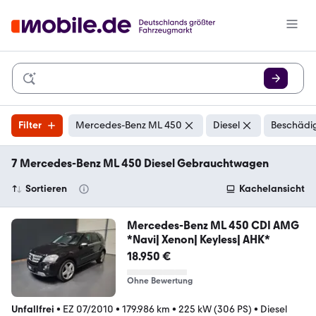
Filter
Mercedes-Benz ML 450
Diesel
Beschädig
7 Mercedes-Benz ML 450 Diesel Gebrauchtwagen
Sortieren
Kachelansicht
Mercedes-Benz ML 450 CDI AMG
*Navi| Xenon| Keyless| AHK*
18.950 €
Ohne Bewertung
Unfallfrei
•
EZ 07/2010
•
179.986 km
•
225 kW (306 PS)
•
Diesel