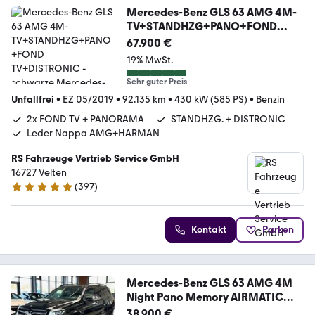
Mercedes-Benz GLS 63 AMG 4M-
TV+STANDHZG+PANO+FOND
TV+DISTRONIC
67.900 €
19% MwSt.
Sehr guter Preis
Unfallfrei
•
EZ 05/2019
•
92.135 km
•
430 kW (585 PS)
•
Benzin
2x FOND TV + PANORAMA
STANDHZG. + DISTRONIC
Leder Nappa AMG+HARMAN
RS Fahrzeuge Vertrieb Service GmbH
16727 Velten
(
397
)
5 Sterne
Kontakt
Parken
Mercedes-Benz GLS 63 AMG 4M
Night Pano Memory AIRMATIC
360°-K
38.900 €