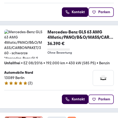
Kontakt
Parken
Mercedes-Benz GLS 63 AMG
4Matic/PANO/B&O/MASS/CARB
ONPAKET/360
36.390 €
Ohne Bewertung
Unfallfrei
•
EZ 08/2016
•
192.000 km
•
430 kW (585 PS)
•
Benzin
Automobile Nord
13089 Berlin
(
2
)
5 Sterne
Kontakt
Parken