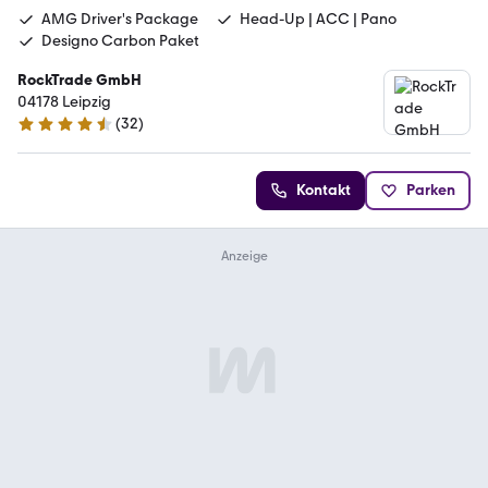
AMG Driver's Package
Head-Up | ACC | Pano
Designo Carbon Paket
RockTrade GmbH
04178 Leipzig
(
32
)
4.7 Sterne
Kontakt
Parken