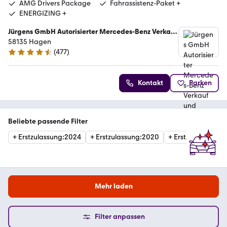
AMG Drivers Package
Fahrassistenz-Paket +
ENERGIZING +
Jürgens GmbH Autorisierter Mercedes-Benz Verkauf
und Service
58135 Hagen
(
477
)
4.5 Sterne
Kontakt
Parken
Beliebte passende Filter
+
Erstzulassung
:
2024
+
Erstzulassung
:
2020
+
Erstzulassung
:
2
Mehr laden
Filter anpassen