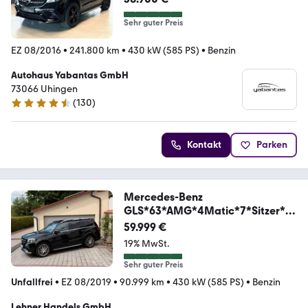
Sehr guter Preis
EZ 08/2016
•
241.800 km
•
430 kW (585 PS)
•
Benzin
Autohaus Yabantas GmbH
73066 Uhingen
(
130
)
4.4 Sterne
Kontakt
Parken
Mercedes-Benz
GLS*63*AMG*4Matic*7*Sitzer*P
ano*MwSt*
59.999 €
19% MwSt.
Sehr guter Preis
Unfallfrei
•
EZ 08/2019
•
90.999 km
•
430 kW (585 PS)
•
Benzin
Lehner Handels GmbH