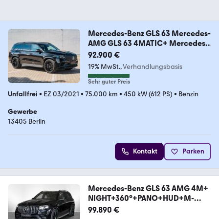
Mercedes-Benz GLS 63 Mercedes-
AMG GLS 63 4MATIC+ Mercedes-
AMG
92.900 €
19% MwSt.
Verhandlungsbasis
Sehr guter Preis
Unfallfrei
•
EZ 03/2021
•
75.000 km
•
450 kW (612 PS)
•
Benzin
Gewerbe
13405 Berlin
Kontakt
Parken
Mercedes-Benz GLS 63 AMG 4M+
NIGHT+360°+PANO+HUD+M-
LED+BURMEST
99.890 €