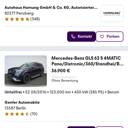
Autohaus Hornung GmbH & Co. KG, Autorisierter
Mercedes-Benz Verkauf und Service
82377 Penzberg
(
348
)
4.9 Sterne
Kontakt
Parken
Mercedes-Benz GLS 63 S 4MATIC
Pano/Distronic/360/Standhei/B&
O
36.900 €
Ohne Bewertung
Unfallfrei
•
EZ 08/2016
•
123.000 km
•
430 kW (585 PS)
•
Benzin
Genfer Automobile
13587 Berlin
(
10
)
4.4 Sterne