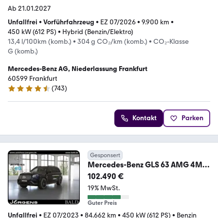
Ab 21.01.2027
Unfallfrei
•
Vorführfahrzeug
•
EZ 07/2026
•
9.900 km
•
450 kW (612 PS)
•
Hybrid (Benzin/Elektro)
13,4 l/100km (komb.)
•
304 g CO₂/km (komb.)
•
CO₂-Klasse
G (komb.)
Mercedes-Benz AG, Niederlassung Frankfurt
60599 Frankfurt
(
743
)
4.5 Sterne
Kontakt
Parken
Gesponsert
Mercedes-Benz GLS 63 AMG 4M+
DriversPackage/Distr/HUD/Pano/
102.490 €
23'
19% MwSt.
Guter Preis
Unfallfrei
•
EZ 07/2023
•
84.662 km
•
450 kW (612 PS)
•
Benzin