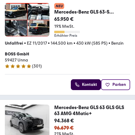
NEU
Mercedes-Benz GLS 63-S
AMG=MAYBACH=3-
65.950 €
TV=MAXHAUST=PANO=360°=AHK
19% MwSt.
Erhöhter Preis
Unfallfrei
•
EZ 11/2017
•
144.500 km
•
430 kW (585 PS)
•
Benzin
BOSS GmbH
59427 Unna
(
301
)
5 Sterne
Kontakt
Parken
Mercedes-Benz GLS 63 GLS GLS
63 AMG 4Matic+
94.368 €
96.679 €
21% MwSt.