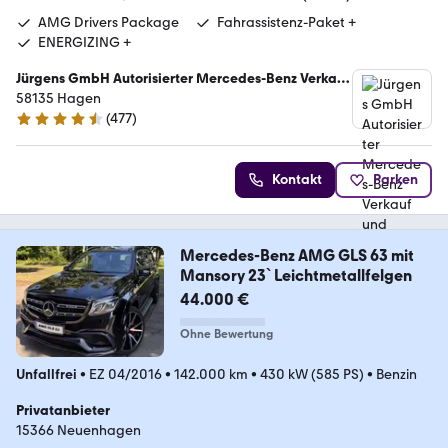
AMG Drivers Package
Fahrassistenz-Paket +
ENERGIZING +
Jürgens GmbH Autorisierter Mercedes-Benz Verkauf
und Service
58135 Hagen
(
477
)
4.5 Sterne
Kontakt
Parken
Mercedes-Benz AMG GLS 63 mit
Mansory 23` Leichtmetallfelgen
44.000 €
Ohne Bewertung
Unfallfrei
•
EZ 04/2016
•
142.000 km
•
430 kW (585 PS)
•
Benzin
Privatanbieter
15366 Neuenhagen