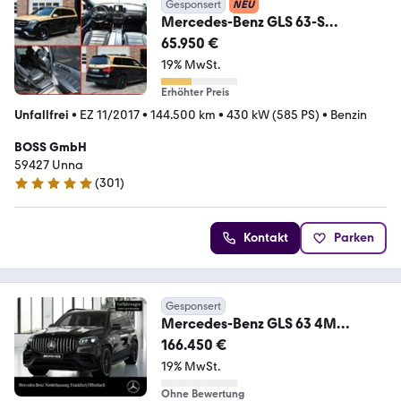
Gesponsert
NEU
Mercedes-Benz GLS 63-S
AMG=MAYBACH=3-
65.950 €
TV=MAXHAUST=PANO=360°=AHK
19% MwSt.
Erhöhter Preis
Unfallfrei
•
EZ 11/2017
•
144.500 km
•
430 kW (585 PS)
•
Benzin
BOSS GmbH
59427 Unna
(
301
)
5 Sterne
Kontakt
Parken
Gesponsert
Mercedes-Benz GLS 63 4M
NIGHT+PANO+360+AHK+MULTIBE
166.450 €
AM+STHZG+HUD
19% MwSt.
Ohne Bewertung