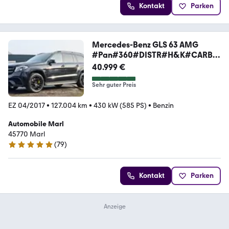
Kontakt
Parken
Mercedes-Benz GLS 63 AMG
#Pan#360#DISTR#H&K#CARBO
N#Distr#4SHZ
40.999 €
Sehr guter Preis
EZ 04/2017
•
127.004 km
•
430 kW (585 PS)
•
Benzin
Automobile Marl
45770 ­­­Marl
(
79
)
5 Sterne
Kontakt
Parken