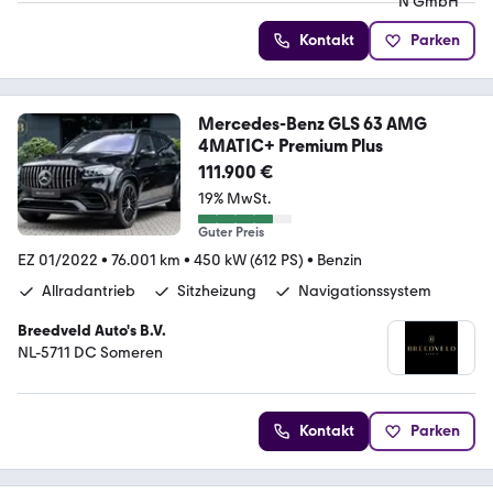
Kontakt
Parken
Mercedes-Benz GLS 63 AMG
4MATIC+ Premium Plus
111.900 €
19% MwSt.
Guter Preis
EZ 01/2022
•
76.001 km
•
450 kW (612 PS)
•
Benzin
Allradantrieb
Sitzheizung
Navigationssystem
Breedveld Auto's B.V.
NL-5711 DC Someren
Kontakt
Parken