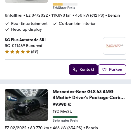
Erhöhter Preis
Unfallfrei
•
EZ 04/2022
•
119.890 km
•
450 kW (612 PS)
•
Benzin
Rear Entertainment
Carbon trim interior
Head up display
SC Plus Autotrade SRL
RO-011469 Bucuresti
(
69
)
5 Sterne
Kontakt
Parken
Mercedes-Benz GLS 63 AMG
4Matic+ Driver's Package Carbon
*ACC*
99.990 €
19% MwSt.
Sehr guter Preis
EZ 02/2022
•
60.770 km
•
466 kW (634 PS)
•
Benzin