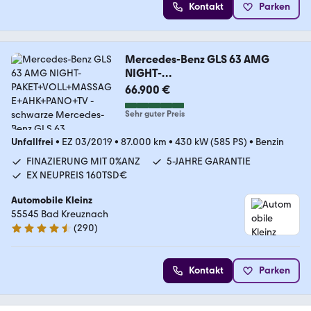
Kontakt
Parken
Mercedes-Benz GLS 63 AMG
NIGHT-
PAKET+VOLL+MASSAGE+AHK+PA
66.900 €
NO+TV
Sehr guter Preis
Unfallfrei
•
EZ 03/2019
•
87.000 km
•
430 kW (585 PS)
•
Benzin
FINAZIERUNG MIT 0%ANZ
5-JAHRE GARANTIE
EX NEUPREIS 160TSD€
Automobile Kleinz
55545 Bad Kreuznach
(
290
)
4.7 Sterne
Kontakt
Parken