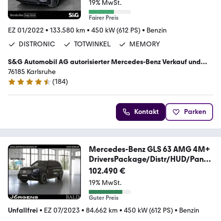
19% MwSt.
Fairer Preis
EZ 01/2022
•
133.580 km
•
450 kW (612 PS)
•
Benzin
DISTRONIC
TOTWINKEL
MEMORY
S&G Automobil AG autorisierter Mercedes-Benz Verkauf und
Service
76185 Karlsruhe
(
184
)
4.5 Sterne
Kontakt
Parken
Mercedes-Benz GLS 63 AMG 4M+
DriversPackage/Distr/HUD/Pano/
23'
102.490 €
19% MwSt.
Guter Preis
Unfallfrei
•
EZ 07/2023
•
84.662 km
•
450 kW (612 PS)
•
Benzin