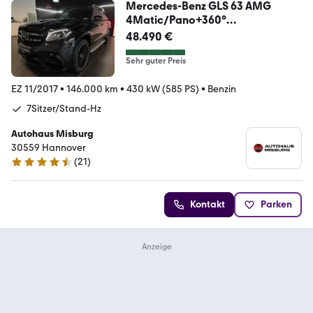
Mercedes-Benz GLS 63 AMG
4Matic/Pano+360°
+Bang&Olufsen+Carbon
48.490 €
Sehr guter Preis
EZ 11/2017
•
146.000 km
•
430 kW (585 PS)
•
Benzin
7Sitzer/Stand-Hz
Autohaus Misburg
30559 Hannover
(
21
)
4.6 Sterne
Kontakt
Parken