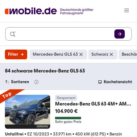
Filter
Mercedes-Benz GLS 63
Schwarz
Beschäd
84 schwarze Mercedes-Benz GLS 63
Sortieren
Kachelansicht
Top
Gesponsert
Mercedes-Benz GLS 63 4M+ AMG
STDHZG AHK MULTIKONTUR
104.900 €
PANO DISTR
Sehr guter Preis
Unfallfrei
•
EZ 10/2023
•
33.971 km
•
450 kW (612 PS)
•
Benzin