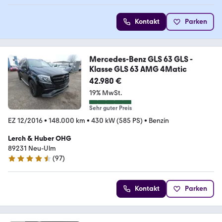
Kontakt
Parken
Mercedes-Benz GLS 63 GLS -
Klasse GLS 63 AMG 4Matic
42.980 €
19% MwSt.
Sehr guter Preis
EZ 12/2016
•
148.000 km
•
430 kW (585 PS)
•
Benzin
Lerch & Huber OHG
89231 Neu-Ulm
(
97
)
4.3 Sterne
Kontakt
Parken