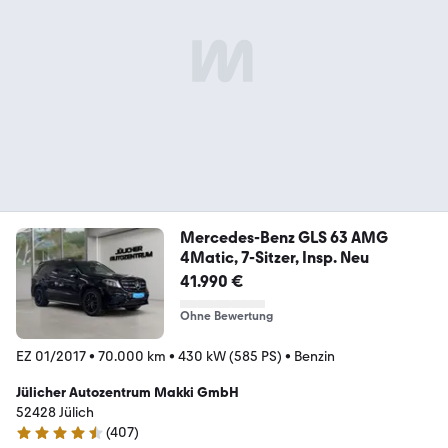
Mercedes-Benz GLS 63 AMG
4Matic, 7-Sitzer, Insp. Neu
41.990 €
Ohne Bewertung
EZ 01/2017
•
70.000 km
•
430 kW (585 PS)
•
Benzin
Jülicher Autozentrum Makki GmbH
52428 Jülich
(
407
)
4.4 Sterne