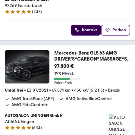
92269 Fensterbach
(
237
)
5 Sterne
Kontakt
Parken
Mercedes-Benz GLS 63 AMG
DRIVER'S*CARBON*MASSAGE*ST
DH*23Z*VOLL
97.800 €
19% MwSt.
Fairer Preis
Unfallfrei
•
EZ 07/2021
•
69.874 km
•
450 kW (612 PS)
•
Benzin
AMG TrackPace (APP)
AMG ActiveRideControl
AMG RideControl+
AUTOSALON UHINGEN GmbH
73066 Uhingen
(
643
)
4.9 Sterne