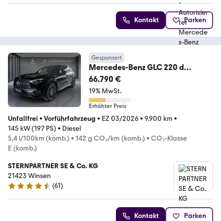
Kontakt
Parken
Gesponsert
Mercedes-Benz GLC 220 d
4MATIC
66.790 €
AMG+MBUX+Memory+Night+Am
19% MwSt.
biente
Erhöhter Preis
Unfallfrei
•
Vorführfahrzeug
•
EZ 03/2026
•
9.900 km
•
145 kW (197 PS)
•
Diesel
5,4 l/100km (komb.)
•
142 g CO₂/km (komb.)
•
CO₂-Klasse
E (komb.)
STERNPARTNER SE & Co. KG
21423 Winsen
(
61
)
4.5 Sterne
Kontakt
Parken