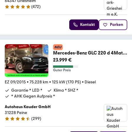
64347 Griesheim
(
472
)
5 Sterne
Kontakt
Parken
NEU
Mercedes-Benz GLC 220 d 4Matic
9G *LED *Klima*
23.999 €
Guter Preis
EZ 09/2015
•
75.228 km
•
125 kW (170 PS)
•
Diesel
Garantie * LED *
Klima * SHZ *
* AHK Gegen Aufpreis *
Autohaus Kauder GmbH
31228 Peine
(
299
)
4.7 Sterne