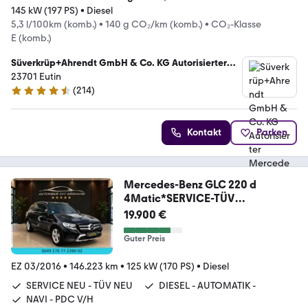
145 kW (197 PS)
•
Diesel
5,3 l/100km (komb.)
•
140 g CO₂/km (komb.)
•
CO₂-Klasse
E (komb.)
Süverkrüp+Ahrendt GmbH & Co. KG Autorisierter
Mercedes-Benz Pkw und Transporter Verkauf und
23701 Eutin
Servic
(
214
)
4.7 Sterne
Kontakt
Parken
Mercedes-Benz GLC 220 d
4Matic*SERVICE-TÜV
NEU*NAVI*SHZ*EURO6*
19.900 €
Guter Preis
EZ 03/2016
•
146.223 km
•
125 kW (170 PS)
•
Diesel
SERVICE NEU - TÜV NEU
DIESEL - AUTOMATIK -
NAVI - PDC V/H