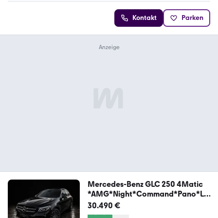
Kontakt
Parken
Mercedes-Benz GLC 250 4Matic
*AMG*Night*Command*Pano*Le
der*AHK
30.490 €