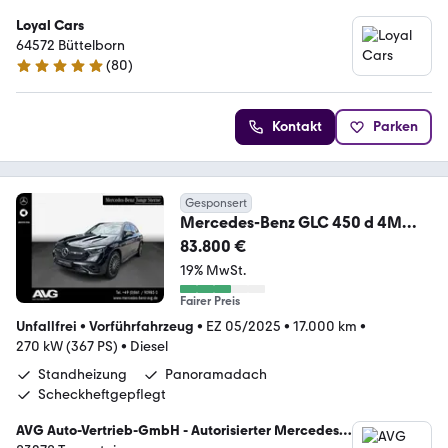
Loyal Cars
64572 Büttelborn
(
80
)
5 Sterne
Kontakt
Parken
Gesponsert
Mercedes-Benz GLC 450 d 4M
AMG Pano HuD DIGITAL Stndhzg
83.800 €
Night
19% MwSt.
Fairer Preis
Unfallfrei
•
Vorführfahrzeug
•
EZ 05/2025
•
17.000 km
•
270 kW (367 PS)
•
Diesel
Standheizung
Panoramadach
Scheckheftgepflegt
AVG Auto-Vertrieb-GmbH - Autorisierter Mercedes-