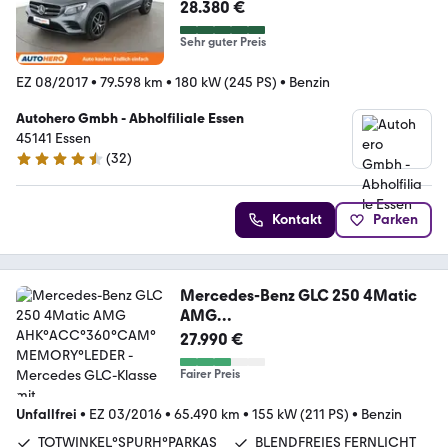
Aut.*NAVI*LED*ACC*CAM*
28.380 €
Sehr guter Preis
EZ 08/2017
•
79.598 km
•
180 kW (245 PS)
•
Benzin
Autohero Gmbh - Abholfiliale Essen
45141 Essen
(
32
)
4.7 Sterne
Kontakt
Parken
Mercedes-Benz GLC 250 4Matic
AMG
AHK°ACC°360°CAM°MEMORY°L
27.990 €
EDER
Fairer Preis
Unfallfrei
•
EZ 03/2016
•
65.490 km
•
155 kW (211 PS)
•
Benzin
TOTWINKEL°SPURH°PARKAS
BLENDFREIES FERNLICHT