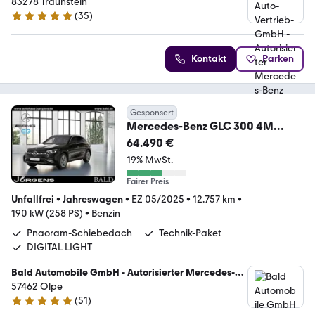
Benz Verkauf und Service
83278 Traunstein
(
35
)
4.8 Sterne
Kontakt
Parken
Gesponsert
Mercedes-Benz GLC 300 4M
AMG-
64.490 €
Sport/Pano/Technik/AHK/DIGITA
19% MwSt.
L/19
Fairer Preis
Unfallfrei
•
Jahreswagen
•
EZ 05/2025
•
12.757 km
•
190 kW (258 PS)
•
Benzin
Pnaoram-Schiebedach
Technik-Paket
DIGITAL LIGHT
Bald Automobile GmbH - Autorisierter Mercedes-
Benz Verkauf und Service
57462 Olpe
(
51
)
4.8 Sterne