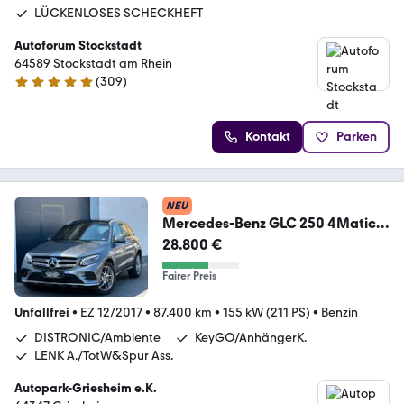
LÜCKENLOSES SCHECKHEFT
Autoforum Stockstadt
64589 Stockstadt am Rhein
(
309
)
4.8 Sterne
Kontakt
Parken
NEU
Mercedes-Benz GLC 250 4Matic
9G*AMG-
28.800 €
LINE*PANO*AHK*PDC*ACC+*
Fairer Preis
Unfallfrei
•
EZ 12/2017
•
87.400 km
•
155 kW (211 PS)
•
Benzin
DISTRONIC/Ambiente
KeyGO/AnhängerK.
LENK A./TotW&Spur Ass.
Autopark-Griesheim e.K.