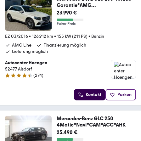
Garantie*AMG
Line*Panorama*Kamera
23.990 €
Fairer Preis
EZ 03/2016
•
126.912 km
•
155 kW (211 PS)
•
Benzin
AMG Line
Finanzierung möglich
Lieferung möglich
Autocenter Hoengen
52477 Alsdorf
(
274
)
4.5 Sterne
Kontakt
Parken
Mercedes-Benz GLC 250
4Matic*Navi*CAM*ACC*AHK
25.490 €