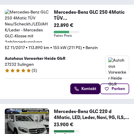
Mercedes-Benz GLC 250 4Matic
TÜV
Neu/Scheckh./LED/AHK/Leder
22.890 €
Fairer Preis
EZ 11/2017
•
113.890 km
•
155 kW (211 PS)
•
Benzin
Autohaus Vorwerker Heide GbR
27232 Sulingen
(
5
)
4.9 Sterne
Kontakt
Parken
Mercedes-Benz GLC 220 d
4Matic, LED, Leder, Navi, 9G, ILS,
AHK
23.900 €