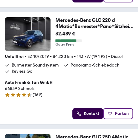
Mercedes-Benz GLC 220 d
4Matic*Burmester*Pano*Sitzheiz
ung*
32.489 €
Guter Preis
Unfallfrei
•
EZ 10/2019
•
84.220 km
•
143 kW (194 PS)
•
Diesel
Burmester Soundsystem
Panorama-Schiebedach
Keyless Go
Auto Frank & Tan GmbH
66839 Schmelz
(
169
)
4.6 Sterne
Kontakt
Parken
Mercedes-Benz GLC 250 4Matic