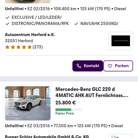
Unfallfrei
•
EZ 02/2016
•
108.400 km
•
125 kW (170 PS)
•
Diesel
EXCLUSIVE / LED/LEDER/
DISTRONIC/PANORAMA/RFK
NAVI/AHK 2500KG/
Autozentrum Herford e.K.
32051 Herford
(
273
)
4.9 Sterne
Kontakt
Parken
Mercedes-Benz GLC 220 d
4MATIC AHK AUT Fernlichtass.
Kam. LED
25.800 €
Fairer Preis
Unfallfrei
•
EZ 03/2016
•
77.300 km
•
125 kW (170 PS)
•
Diesel
Burger Schloz Automobile GmbH & Co. KG