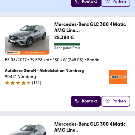
Kontakt
Parken
Mercedes-Benz GLC 300 4Matic
AMG Line
Aut.*NAVI*LED*ACC*CAM*
28.380 €
Sehr guter Preis
EZ 08/2017
•
79.598 km
•
180 kW (245 PS)
•
Benzin
Autohero GmbH - Abholstation Nürnberg
90441 Nürnberg
(
172
)
4.5 Sterne
Kontakt
Parken
Mercedes-Benz GLC 300 4Matic
AMG Line