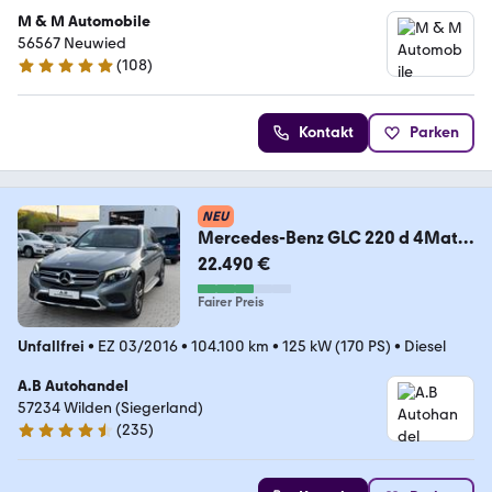
M & M Automobile
56567 Neuwied
(
108
)
5 Sterne
Kontakt
Parken
NEU
Mercedes-Benz GLC 220 d 4Matic
Exclusive/CAM/AHK/LED/104.100
22.490 €
km
Fairer Preis
Unfallfrei
•
EZ 03/2016
•
104.100 km
•
125 kW (170 PS)
•
Diesel
A.B Autohandel
57234 Wilden (Siegerland)
(
235
)
4.5 Sterne