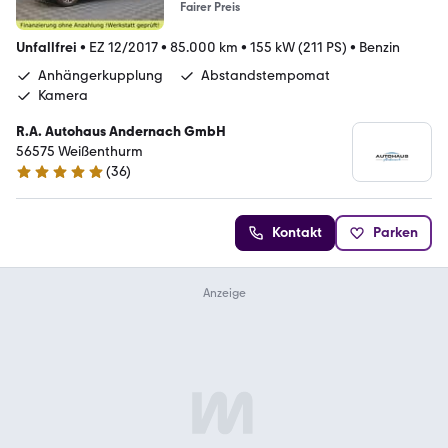
Fairer Preis
Unfallfrei
•
EZ 12/2017
•
85.000 km
•
155 kW (211 PS)
•
Benzin
Anhängerkupplung
Abstandstempomat
Kamera
R.A. Autohaus Andernach GmbH
56575 Weißenthurm
(
36
)
5 Sterne
Kontakt
Parken