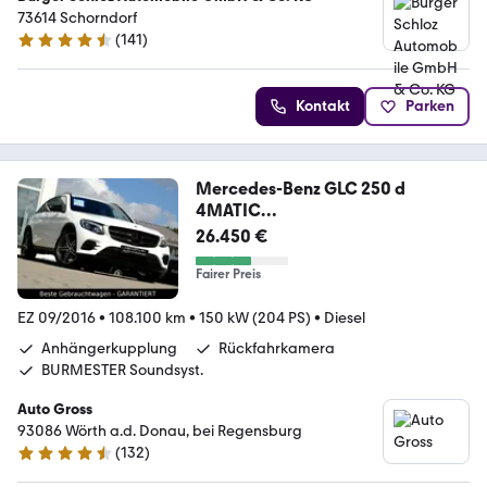
73614 Schorndorf
(
141
)
4.6 Sterne
Kontakt
Parken
Mercedes-Benz GLC 250 d
4MATIC
"AMG"NIGHT"AHK"KAMERA"LED"
26.450 €
Fairer Preis
EZ 09/2016
•
108.100 km
•
150 kW (204 PS)
•
Diesel
Anhängerkupplung
Rückfahrkamera
BURMESTER Soundsyst.
Auto Gross
93086 Wörth a.d. Donau, bei Regensburg
(
132
)
4.6 Sterne