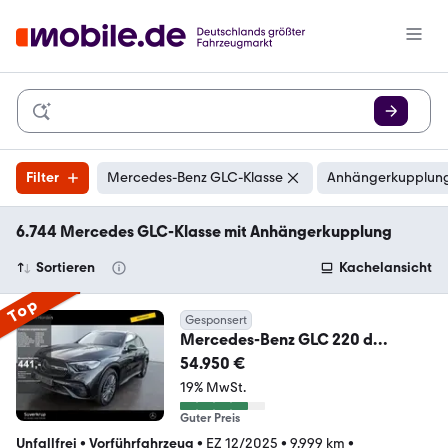
Filter
Mercedes-Benz GLC-Klasse
Anhängerkupplung
6.744 Mercedes GLC-Klasse mit Anhängerkupplung
Sortieren
Kachelansicht
Top
Gesponsert
Mercedes-Benz GLC 220 d
4MATIC AMG MEMO 360 AHK
54.950 €
DISTR KAMERA
19% MwSt.
Guter Preis
Unfallfrei
•
Vorführfahrzeug
•
EZ 12/2025
•
9.999 km
•