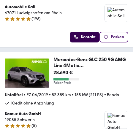
Automobile Sali
67071 Ludwigshafen am Rhein
(
196
)
5 Sterne
Kontakt
Parken
Mercedes-Benz GLC 250 9G AMG
Line 4Matic
+LED+NAVI+PANO+KAMERA
28.690 €
Fairer Preis
Unfallfrei
•
EZ 06/2019
•
82.389 km
•
155 kW (211 PS)
•
Benzin
Kredit ohne Anzahlung
Kamux Auto GmbH
19055 Schwerin
(
5
)
4.9 Sterne