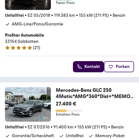
Fairer Preis
Unfallfrei
•
EZ 05/2018
•
119.383 km
•
155 kW (211 PS)
•
Benzin
AMG-Line/Pano/Garantie
ProStar Automobile
33154 Salzkotten
(
21
)
4.9 Sterne
Kontakt
Parken
Mercedes-Benz GLC 250
4Matic*AMG*360*Dist+*MEMOR
Y*LED*NAVI*
27.400 €
Erhöhter Preis
Unfallfrei
•
EZ 07/2016
•
91.400 km
•
155 kW (211 PS)
•
Benzin
Garantie/Scheckheft
Unfallfrei
Memory-Paket