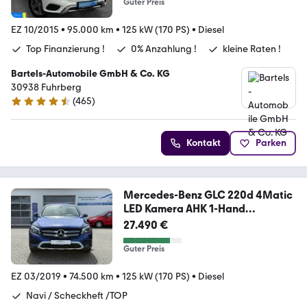
Guter Preis
EZ 10/2015
•
95.000 km
•
125 kW (170 PS)
•
Diesel
Top Finanzierung !
0% Anzahlung !
kleine Raten !
Bartels-Automobile GmbH & Co. KG
30938 Fuhrberg
(
465
)
4.6 Sterne
Kontakt
Parken
Mercedes-Benz GLC 220d 4Matic
LED Kamera AHK 1-Hand
Scheckheft
27.490 €
Guter Preis
EZ 03/2019
•
74.500 km
•
125 kW (170 PS)
•
Diesel
Navi / Scheckheft /TOP