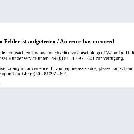
n Fehler ist aufgetreten / An error has occurred
 die verursachten Unannehmlichkeiten zu entschuldigen! Wenn Du Hilfe
unser Kundenservice unter +49 (0)30 - 81097 - 601 zur Verfügung.
se for any inconvenience! If you require assistance, please contact our
upport on +49 (0)30 - 81097 - 601.
e