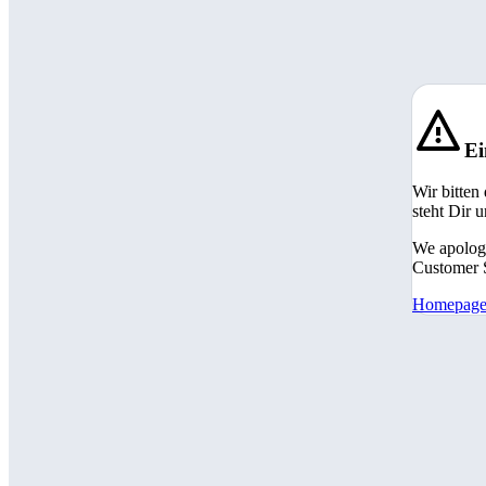
Ei
Wir bitten
steht Dir 
We apologi
Customer S
Homepag