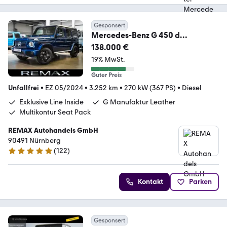
Gesponsert
Mercedes-Benz G 450 d
Professional Line MY 2025 ONLY
138.000 €
3.250km
19% MwSt.
Guter Preis
Unfallfrei
•
EZ 05/2024
•
3.252 km
•
270 kW (367 PS)
•
Diesel
Exklusive Line Inside
G Manufaktur Leather
Multikontur Seat Pack
REMAX Autohandels GmbH
90491 Nürnberg
(
122
)
5 Sterne
Kontakt
Parken
Gesponsert