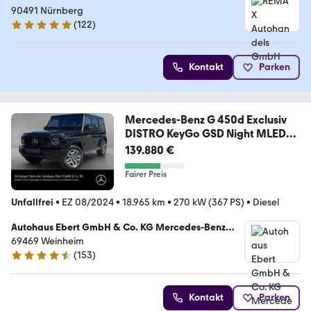
90491 Nürnberg
(
122
)
5 Sterne
Kontakt
Parken
Mercedes-Benz G 450d Exclusiv
DISTRO KeyGo GSD Night MLED
360°
139.880 €
Fairer Preis
Unfallfrei
•
EZ 08/2024
•
18.965 km
•
270 kW (367 PS)
•
Diesel
Autohaus Ebert GmbH & Co. KG Mercedes-Benz
Verkauf
69469 Weinheim
(
153
)
4.6 Sterne
Kontakt
Parken