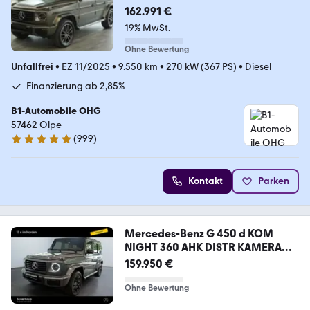
*VOLL
162.991 €
19% MwSt.
Ohne Bewertung
Unfallfrei
•
EZ 11/2025
•
9.550 km
•
270 kW (367 PS)
•
Diesel
Finanzierung ab 2,85%
B1-Automobile OHG
57462 Olpe
(
999
)
4.9 Sterne
Kontakt
Parken
Mercedes-Benz G 450 d KOM
NIGHT 360 AHK DISTR KAMERA
PANO SPUR
159.950 €
Ohne Bewertung