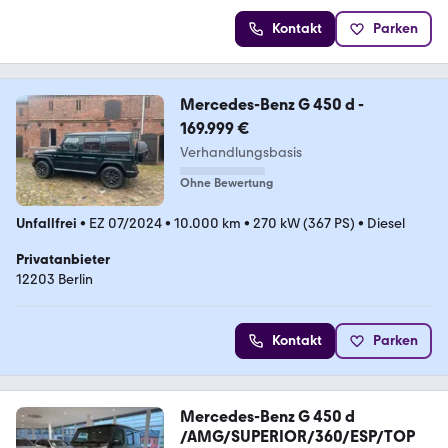
Kontakt
Parken
Mercedes-Benz G 450 d -
169.999 €
Verhandlungsbasis
Ohne Bewertung
Unfallfrei
•
EZ 07/2024
•
10.000 km
•
270 kW (367 PS)
•
Diesel
Privatanbieter
12203 Berlin
Kontakt
Parken
Mercedes-Benz G 450 d
/AMG/SUPERIOR/360/ESP/TOP