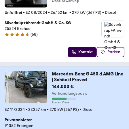
Ohne Bewertung
Unfallfrei
•
EZ 08/2024
•
26.152 km
•
270 kW (367 PS)
•
Diesel
Süverkrüp+Ahrendt GmbH & Co. KG
25524 Itzehoe
(
68
)
4.4 Sterne
Kontakt
Parken
Mercedes-Benz G 450 d AMG Line
| Schöckl Proved
144.000 €
Verhandlungsbasis
Fairer Preis
EZ 11/2024
•
27.257 km
•
270 kW (367 PS)
•
Diesel
Privatanbieter
91052 Erlangen