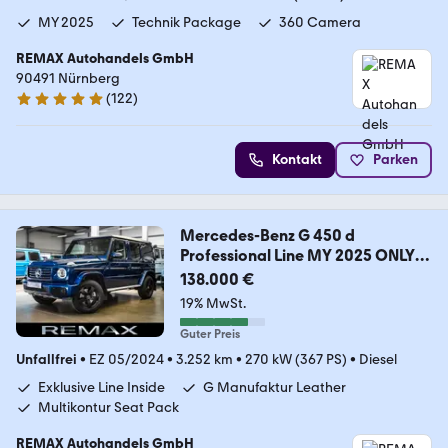
MY 2025
Technik Package
360 Camera
REMAX Autohandels GmbH
90491 Nürnberg
(
122
)
5 Sterne
Kontakt
Parken
Mercedes-Benz G 450 d
Professional Line MY 2025 ONLY
3.250km
138.000 €
19% MwSt.
Guter Preis
Unfallfrei
•
EZ 05/2024
•
3.252 km
•
270 kW (367 PS)
•
Diesel
Exklusive Line Inside
G Manufaktur Leather
Multikontur Seat Pack
REMAX Autohandels GmbH