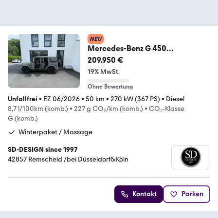
NEU
Mercedes-Benz G 450
d*AMG*Winterpaket*MultiMedia
209.950 €
*Massage*05.26
19% MwSt.
Ohne Bewertung
Unfallfrei
•
EZ 06/2026
•
50 km
•
270 kW (367 PS)
•
Diesel
8,7 l/100km (komb.)
•
227 g CO₂/km (komb.)
•
CO₂-Klasse
G (komb.)
Winterpaket / Massage
SD-DESIGN since 1997
42857 Remscheid /bei Düsseldorf&Köln
Kontakt
Parken