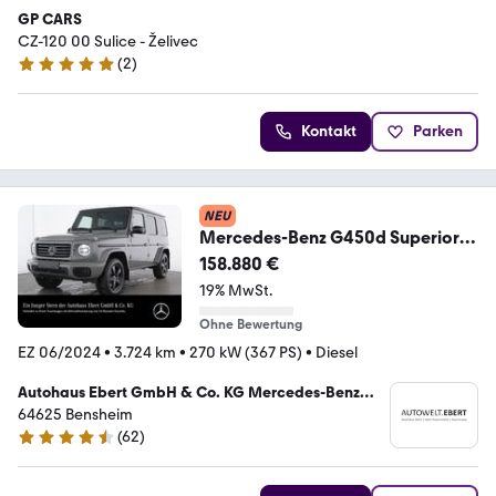
GP CARS
CZ-120 00 Sulice - Želivec
(
2
)
5 Sterne
Kontakt
Parken
NEU
Mercedes-Benz G450d Superior
Prof.Reserverad Carbon MLED
158.880 €
Night
19% MwSt.
Ohne Bewertung
EZ 06/2024
•
3.724 km
•
270 kW (367 PS)
•
Diesel
Autohaus Ebert GmbH & Co. KG Mercedes-Benz
Verkauf und Service
64625 Bensheim
(
62
)
4.7 Sterne