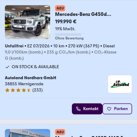
NEU
Mercedes-Benz G450d
AMG*Superior*MBUX Fond
199.990 €
TV*Full Opt.*PD2026
19% MwSt.
Ohne Bewertung
Unfallfrei
•
EZ 07/2026
•
10 km
•
270 kW (367 PS)
•
Diesel
9,0 l/100km (komb.)
•
235 g CO₂/km (komb.)
•
CO₂-Klasse
G (komb.)
ON STOCK & AVAILABLE
Autoland Nordharz GmbH
38855 Wernigerode
(
233
)
4.7 Sterne
Kontakt
Parken
NEU