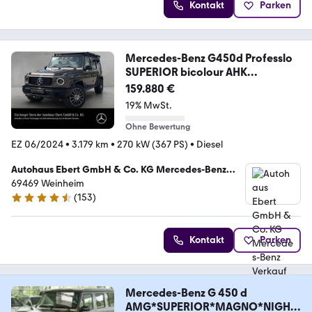
Kontakt
Parken
Mercedes-Benz G450d Professlo
SUPERIOR bicolour AHK
Dachträger
159.880 €
19% MwSt.
Ohne Bewertung
EZ 06/2024
•
3.179 km
•
270 kW (367 PS)
•
Diesel
Autohaus Ebert GmbH & Co. KG Mercedes-Benz
Verkauf
69469 Weinheim
(
153
)
4.6 Sterne
Kontakt
Parken
Mercedes-Benz G 450 d
AMG*SUPERIOR*MAGNO*NIGHT