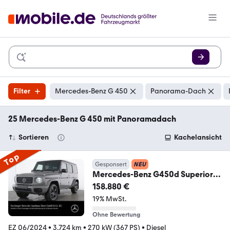
Filter
Mercedes-Benz G 450
Panorama-Dach
25 Mercedes-Benz G 450 mit Panoramadach
Sortieren
Kachelansicht
Top
Gesponsert
NEU
Mercedes-Benz G450d Superior
Prof.Reserverad Carbon MLED
158.880 €
Night
19% MwSt.
Ohne Bewertung
EZ 06/2024
•
3.724 km
•
270 kW (367 PS)
•
Diesel