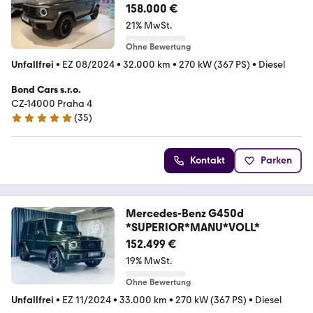
158.000 €
21% MwSt.
Ohne Bewertung
Unfallfrei
•
EZ 08/2024
•
32.000 km
•
270 kW (367 PS)
•
Diesel
Bond Cars s.r.o.
CZ-14000 Praha 4
(
35
)
5 Sterne
Kontakt
Parken
Mercedes-Benz G450d
*SUPERIOR*MANU*VOLL*
152.499 €
19% MwSt.
Ohne Bewertung
Unfallfrei
•
EZ 11/2024
•
33.000 km
•
270 kW (367 PS)
•
Diesel