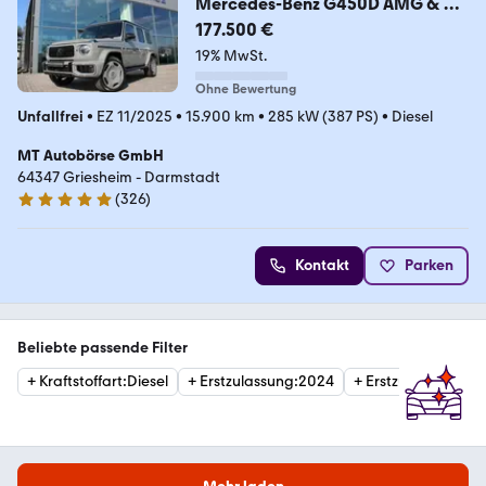
Mercedes-Benz G450D AMG & G
63-STYLE #AHK #SUPERIOR #TV
177.500 €
#22"
19% MwSt.
Ohne Bewertung
Unfallfrei
•
EZ 11/2025
•
15.900 km
•
285 kW (387 PS)
•
Diesel
MT Autobörse GmbH
64347 Griesheim - Darmstadt
(
326
)
4.9 Sterne
Kontakt
Parken
Beliebte passende Filter
+
Kraftstoffart
:
Diesel
+
Erstzulassung
:
2024
+
Erstzulassung
:
20