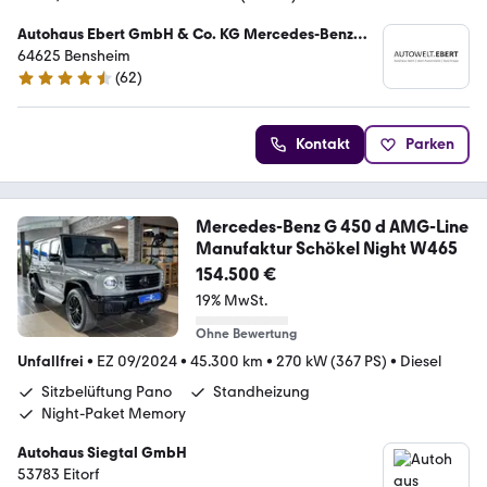
Autohaus Ebert GmbH & Co. KG Mercedes-Benz
Verkauf und Service
64625 Bensheim
(
62
)
4.7 Sterne
Kontakt
Parken
Mercedes-Benz G 450 d AMG-Line
Manufaktur Schökel Night W465
154.500 €
19% MwSt.
Ohne Bewertung
Unfallfrei
•
EZ 09/2024
•
45.300 km
•
270 kW (367 PS)
•
Diesel
Sitzbelüftung Pano
Standheizung
Night-Paket Memory
Autohaus Siegtal GmbH
53783 Eitorf