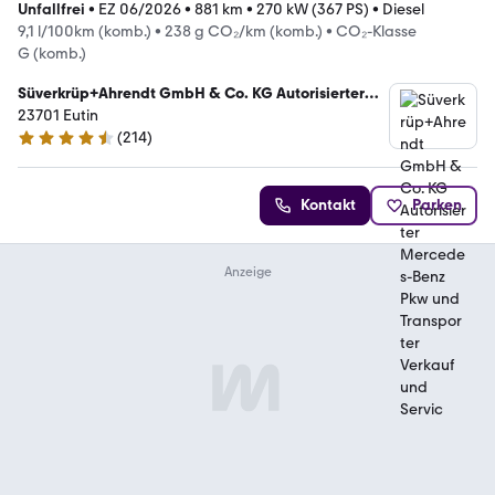
Unfallfrei
•
EZ 06/2026
•
881 km
•
270 kW (367 PS)
•
Diesel
9,1 l/100km (komb.)
•
238 g CO₂/km (komb.)
•
CO₂-Klasse
G (komb.)
Süverkrüp+Ahrendt GmbH & Co. KG Autorisierter
Mercedes-Benz Pkw und Transporter Verkauf und
23701 Eutin
Servic
(
214
)
4.7 Sterne
Kontakt
Parken