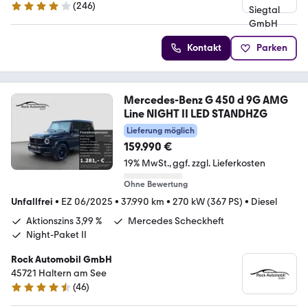
(
246
)
4.1 Sterne
Kontakt
Parken
Mercedes-Benz G 450 d 9G AMG
Line NIGHT II LED STANDHZG
Lieferung möglich
159.990 €
19% MwSt.
ggf. zzgl. Lieferkosten
Ohne Bewertung
Unfallfrei
•
EZ 06/2025
•
37.990 km
•
270 kW (367 PS)
•
Diesel
Aktionszins 3,99 %
Mercedes Scheckheft
Night-Paket II
Rock Automobil GmbH
45721 Haltern am See
(
46
)
4.7 Sterne