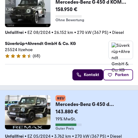
Mercedes-Benz G 450 d KOM
NIGHT 360 AHK DISTR KAMERA
158.950 €
PANO SPUR
Ohne Bewertung
Unfallfrei
•
EZ 08/2024
•
26.152 km
•
270 kW (367 PS)
•
Diesel
Süverkrüp+Ahrendt GmbH & Co. KG
25524 Itzehoe
(
68
)
4.4 Sterne
Kontakt
Parken
NEU
Mercedes-Benz G 450 d
Professional / Rear DVD/Superior
143.880 €
Leather
19% MwSt.
Guter Preis
Unfallfrei
•
EZ 05/2024
•
3.762 km
•
270 kW (367 PS)
•
Diesel