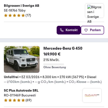
Bilgrossen i Sverige AB
SE-18766 Täby
(
17
)
4.9 Sterne
Kontakt
Parken
Mercedes-Benz G 450
169.900 €
21% MwSt.
Ohne Bewertung
Unfallfrei
•
EZ 03/2026
•
8.300 km
•
270 kW (367 PS)
•
Diesel
-- l/100km (komb.)
•
-- g CO₂/km (komb.)
•
CO₂-Klasse -- (komb.)
SC Plus Autotrade SRL
RO-011469 Bucuresti
(
69
)
5 Sterne