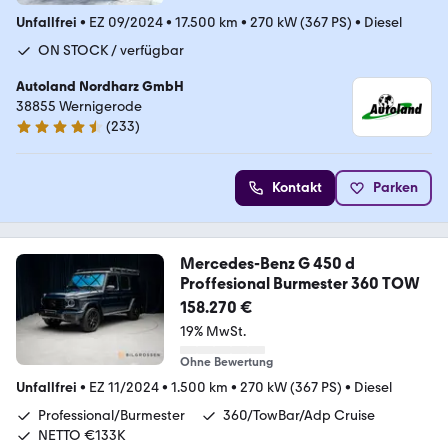
Unfallfrei
•
EZ 09/2024
•
17.500 km
•
270 kW (367 PS)
•
Diesel
ON STOCK / verfügbar
Autoland Nordharz GmbH
38855 Wernigerode
(
233
)
4.7 Sterne
Kontakt
Parken
Mercedes-Benz G 450 d
Proffesional Burmester 360 TOW
158.270 €
19% MwSt.
Ohne Bewertung
Unfallfrei
•
EZ 11/2024
•
1.500 km
•
270 kW (367 PS)
•
Diesel
Professional/Burmester
360/TowBar/Adp Cruise
NETTO €133K