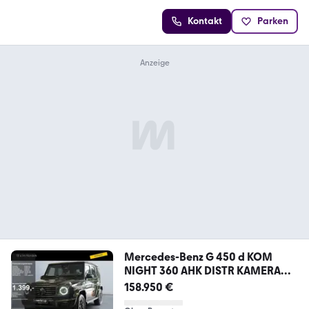
Kontakt
Parken
Mercedes-Benz G 450 d KOM
NIGHT 360 AHK DISTR KAMERA
PANO SPUR
158.950 €