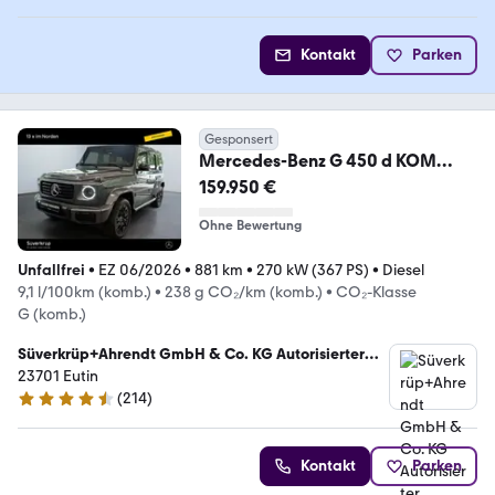
Kontakt
Parken
Gesponsert
Mercedes-Benz G 450 d KOM
NIGHT 360 AHK DISTR KAMERA
159.950 €
PANO SPUR
Ohne Bewertung
Unfallfrei
•
EZ 06/2026
•
881 km
•
270 kW (367 PS)
•
Diesel
9,1 l/100km (komb.)
•
238 g CO₂/km (komb.)
•
CO₂-Klasse
G (komb.)
Süverkrüp+Ahrendt GmbH & Co. KG Autorisierter
Mercedes-Benz Pkw und Transporter Verkauf und
23701 Eutin
Servic
(
214
)
4.7 Sterne
Kontakt
Parken