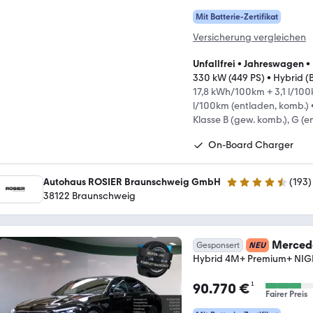
Mit Batterie-Zertifikat
Versicherung vergleichen
Unfallfrei
•
Jahreswagen
•
330 kW (449 PS)
•
Hybrid (
17,8 kWh/100km + 3,1 l/100
l/100km (entladen, komb.)
Klasse B (gew. komb.), G (e
On-Board Charger
Autohaus ROSIER Braunschweig GmbH
(
193
)
4.6 Sterne
38122 Braunschweig
Merced
Gesponsert
NEU
Hybrid 4M+ Premium+ NI
¹
90.770 €
Fairer Preis