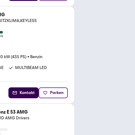
MG
SITZKLIMA,KEYLESS
is
0 kW (435 PS)
•
Benzin
GE
MULTIBEAM LED
Kontakt
Parken
nz E 53 AMG
UD AMG Drivers
s