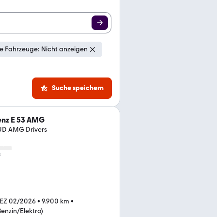
e Fahrzeuge: Nicht anzeigen
Suche speichern
nz E 53 AMG
UD AMG Drivers
s
EZ 02/2026
•
9.900 km
•
Benzin/Elektro)