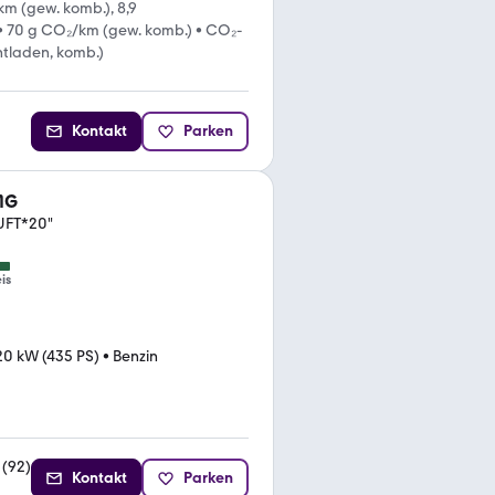
km (gew. komb.), 8,9
•
70 g CO₂/km (gew. komb.)
•
CO₂-
ntladen, komb.)
Kontakt
Parken
MG
UFT*20"
is
20 kW (435 PS)
•
Benzin
(
92
)
Kontakt
Parken