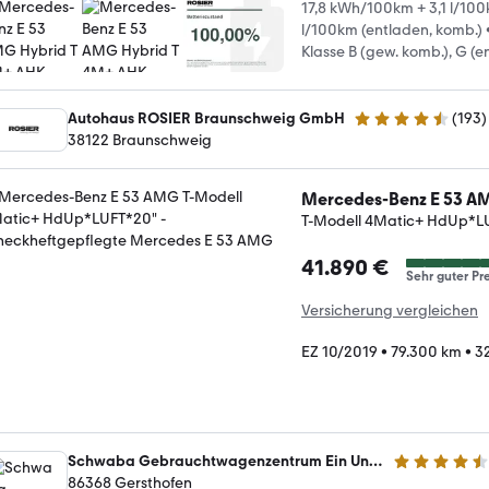
17,8 kWh/100km + 3,1 l/100
l/100km (entladen, komb.)
Klasse B (gew. komb.), G (e
Autohaus ROSIER Braunschweig GmbH
(
193
)
4.6 Sterne
38122 Braunschweig
Mercedes-Benz E 53 A
T-Modell 4Matic+ HdUp*L
41.890 €
Sehr guter Pre
Versicherung vergleichen
EZ 10/2019
•
79.300 km
•
3
Schwaba Gebrauchtwagenzentrum Ein Unternehmen der Schwaba GmbH
4.5 Sterne
86368 Gersthofen