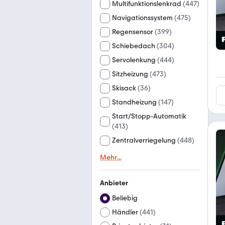
Multifunktionslenkrad
(
447
)
Navigationssystem
(
475
)
Regensensor
(
399
)
Schiebedach
(
304
)
Servolenkung
(
444
)
Sitzheizung
(
473
)
Skisack
(
36
)
Standheizung
(
147
)
Start/Stopp-Automatik
(
413
)
Zentralverriegelung
(
448
)
Mehr
...
Anbieter
Beliebig
Händler
(
441
)