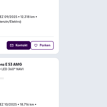
EZ 09/2025
•
12.318 km
•
Benzin/Elektro)
Kontakt
Parken
nz E 53 AMG
 LED 360° NAVI
EZ 10/2025
•
18.716 km
•