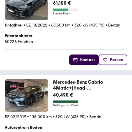
4Matic, BURMESTER, SPORT-AGA,
61.100 €
Fairer Preis
Unfallfrei
•
EZ 10/2022
•
68.500 km
•
320 kW (435 PS)
•
Benzin
Privatanbieter
50226 Frechen
Kontakt
Parken
Mercedes-Benz Cabrio
4Matic+|Head-
up|Burm.|360°|Airscarf
40.490 €
Sehr guter Preis
EZ 02/2019
•
105.000 km
•
320 kW (435 PS)
•
Benzin
Autozentrum Boden