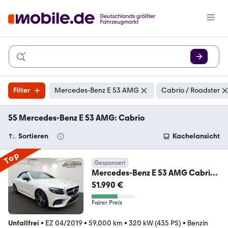
Filter
Mercedes-Benz E 53 AMG
Cabrio / Roadster
55 Mercedes-Benz E 53 AMG: Cabrio
Sortieren
Kachelansicht
Top
Gesponsert
Mercedes-Benz E 53 AMG Cabrio
360 Kamera 4Matic MB100 Night
51.990 €
Fairer Preis
Unfallfrei
•
EZ 04/2019
•
59.000 km
•
320 kW (435 PS)
•
Benzin