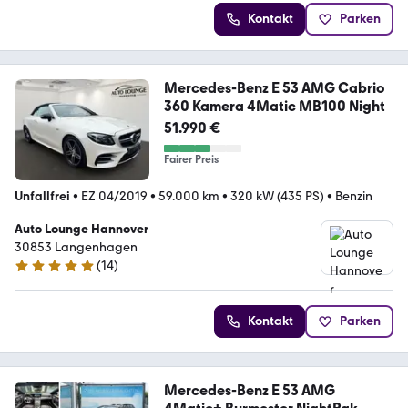
Kontakt
Parken
Mercedes-Benz E 53 AMG Cabrio
360 Kamera 4Matic MB100 Night
51.990 €
Fairer Preis
Unfallfrei
•
EZ 04/2019
•
59.000 km
•
320 kW (435 PS)
•
Benzin
Auto Lounge Hannover
30853 Langenhagen
(
14
)
5 Sterne
Kontakt
Parken
Mercedes-Benz E 53 AMG