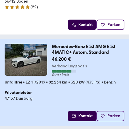
56412 Boden
(
22
)
4.8 Sterne
Kontakt
Parken
Mercedes-Benz E 53 AMG E 53
4MATIC+ Autom. Standard
46.200 €
Verhandlungsbasis
Guter Preis
Unfallfrei
•
EZ 11/2019
•
82.234 km
•
320 kW (435 PS)
•
Benzin
Privatanbieter
47137 Duisburg
Kontakt
Parken