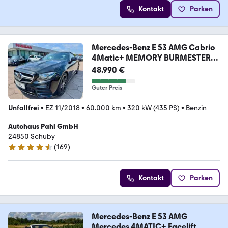
Kontakt
Parken
Mercedes-Benz E 53 AMG Cabrio
4Matic+ MEMORY BURMESTER
LUFT
48.990 €
Guter Preis
Unfallfrei
•
EZ 11/2018
•
60.000 km
•
320 kW (435 PS)
•
Benzin
Autohaus Pahl GmbH
24850 Schuby
(
169
)
4.4 Sterne
Kontakt
Parken
Mercedes-Benz E 53 AMG
Mercedes 4MATIC+ Facelift