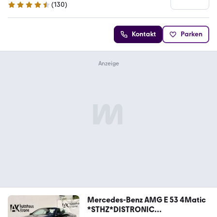
(
130
)
4.4 Sterne
Kontakt
Parken
Mercedes-Benz AMG E 53 4Matic
*STHZ*DISTRONIC