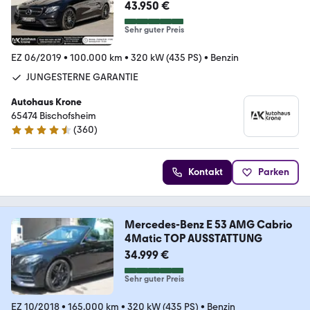
PLUS*360CAM*
43.950 €
Sehr guter Preis
EZ 06/2019
•
100.000 km
•
320 kW (435 PS)
•
Benzin
JUNGESTERNE GARANTIE
Autohaus Krone
65474 Bischofsheim
(
360
)
4.6 Sterne
Kontakt
Parken
Mercedes-Benz E 53 AMG Cabrio
4Matic TOP AUSSTATTUNG
34.999 €
Sehr guter Preis
EZ 10/2018
•
165.000 km
•
320 kW (435 PS)
•
Benzin