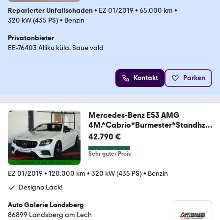
Reparierter Unfallschaden
•
EZ 01/2019
•
65.000 km
•
320 kW (435 PS)
•
Benzin
Privatanbieter
EE-76403 Alliku küla, Saue vald
Kontakt
Parken
Mercedes-Benz E53 AMG
4M.*Cabrio*Burmester*Standhzg.
*Massage*
42.790 €
Sehr guter Preis
EZ 01/2019
•
120.000 km
•
320 kW (435 PS)
•
Benzin
Designo Lack!
Auto Galerie Landsberg
86899 Landsberg am Lech