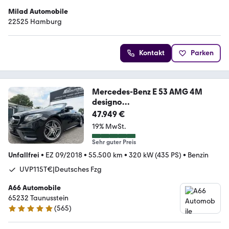
Milad Automobile
22525 Hamburg
Kontakt
Parken
Mercedes-Benz E 53 AMG 4M
designo
DISTR+*Wide*MBeam*SportAbg
47.949 €
as
19% MwSt.
Sehr guter Preis
Unfallfrei
•
EZ 09/2018
•
55.500 km
•
320 kW (435 PS)
•
Benzin
UVP115T€|Deutsches Fzg
A66 Automobile
65232 Taunusstein
(
565
)
4.9 Sterne