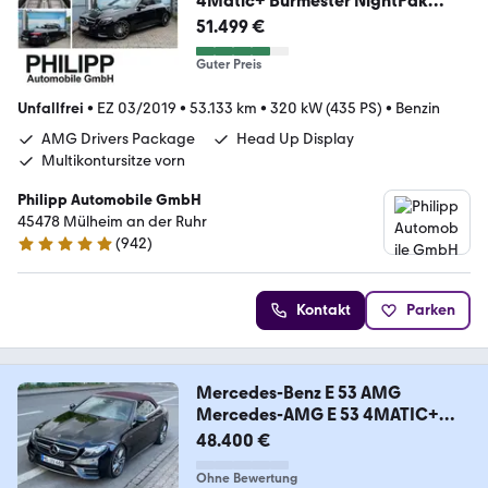
4Matic+ Burmester NightPak
StHzg Distro
51.499 €
Guter Preis
Unfallfrei
•
EZ 03/2019
•
53.133 km
•
320 kW (435 PS)
•
Benzin
AMG Drivers Package
Head Up Display
Multikontursitze vorn
Philipp Automobile GmbH
45478 Mülheim an der Ruhr
(
942
)
4.9 Sterne
Kontakt
Parken
Mercedes-Benz E 53 AMG
Mercedes-AMG E 53 4MATIC+
Autom.
48.400 €
Ohne Bewertung