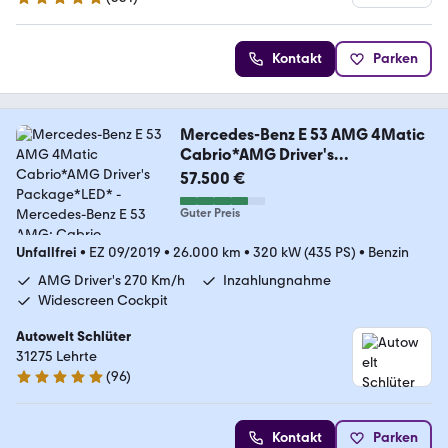
4.8 Sterne
Kontakt
Parken
Mercedes-Benz E 53 AMG 4Matic
Cabrio*AMG Driver's
Package*LED*
57.500 €
Guter Preis
Unfallfrei
•
EZ 09/2019
•
26.000 km
•
320 kW (435 PS)
•
Benzin
AMG Driver's 270 Km/h
Inzahlungnahme
Widescreen Cockpit
Autowelt Schlüter
31275 Lehrte
(
96
)
4.9 Sterne
Kontakt
Parken