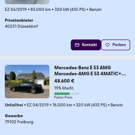
EZ 06/2019
•
83.000 km
•
320 kW (435 PS)
•
Benzin
Privatanbieter
40231 Düsseldorf
Kontakt
Parken
Mercedes-Benz E 53 AMG
Mercedes-AMG E 53 4MATIC+
Autom. Me...
48.600 €
19% MwSt.
Fairer Preis
Unfallfrei
•
EZ 04/2019
•
76.000 km
•
320 kW (435 PS)
•
Benzin
Gewerbe
79102 Freiburg