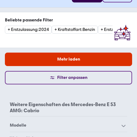
Beliebte passende Filter
+
Erstzulassung
:
2024
+
Kraftstoffart
:
Benzin
+
Erstzulassung
:
20
Mehr laden
Filter anpassen
Weitere Eigenschaften des
Mercedes-Benz E 53
AMG: Cabrio
Modelle
Mercedes-Benz 190
Mercedes-Benz 200