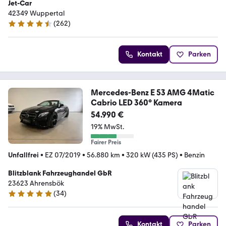
Jet-Car
42349 Wuppertal
(
262
)
4.7 Sterne
Kontakt
Parken
Mercedes-Benz E 53 AMG 4Matic
Cabrio LED 360° Kamera
54.990 €
19% MwSt.
Fairer Preis
Unfallfrei
•
EZ 07/2019
•
56.880 km
•
320 kW (435 PS)
•
Benzin
Blitzblank Fahrzeughandel GbR
23623 Ahrensbök
(
34
)
4.9 Sterne
Kontakt
Parken