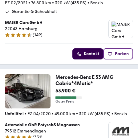
EZ 02/2021
•
76.800 km
•
320 kW (435 PS)
•
Benzin
Garantie & Scheckheft
MAJER Cars GmbH
22043 Hamburg
(
149
)
4.7 Sterne
Kontakt
Parken
Mercedes-Benz E 53 AMG
Cabrio*4Matic*
53.900 €
Guter Preis
Unfallfrei
•
EZ 04/2020
•
49.000 km
•
320 kW (435 PS)
•
Benzin
Artomobile GbR Potysch&Magnussen
79312 Emmendingen
(
331
)