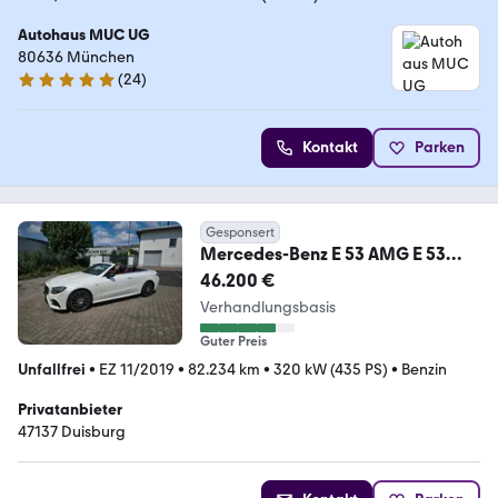
Autohaus MUC UG
80636 München
(
24
)
4.9 Sterne
Kontakt
Parken
Gesponsert
Mercedes-Benz E 53 AMG E 53
4MATIC+ Autom. Standard
46.200 €
Verhandlungsbasis
Guter Preis
Unfallfrei
•
EZ 11/2019
•
82.234 km
•
320 kW (435 PS)
•
Benzin
Privatanbieter
47137 Duisburg