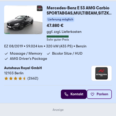
Mercedes-Benz E 53 AMG Carbio
SPORTABGAS,MULTIBEAM,SITZKL
IMA
Lieferung möglich
47.880 €
ggf. zzgl. Lieferkosten
Sehr guter Preis
EZ 08/2019
•
59.024 km
•
320 kW (435 PS)
•
Benzin
Massage / Memory
Bicolor Sitze / HUD
AMG Driver's Package
Autohaus Royal GmbH
12103 Berlin
(
2662
)
4.6 Sterne
Kontakt
Parken