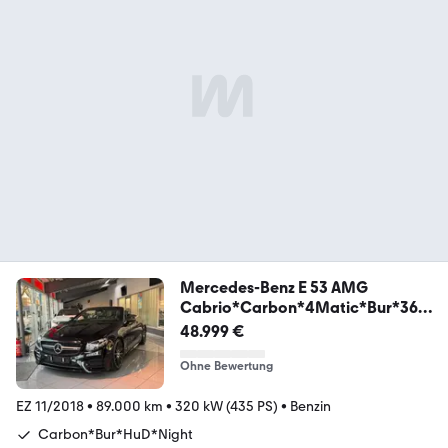
Mercedes-Benz E 53 AMG
Cabrio*Carbon*4Matic*Bur*360
°*
48.999 €
Ohne Bewertung
EZ 11/2018
•
89.000 km
•
320 kW (435 PS)
•
Benzin
Carbon*Bur*HuD*Night