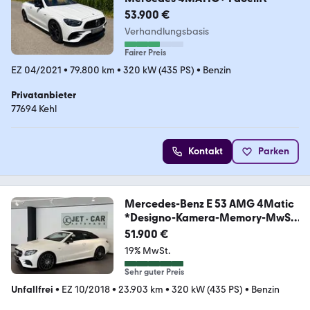
53.900 €
Verhandlungsbasis
Fairer Preis
EZ 04/2021
•
79.800 km
•
320 kW (435 PS)
•
Benzin
Privatanbieter
77694 Kehl
Kontakt
Parken
Mercedes-Benz E 53 AMG 4Matic
*Designo-Kamera-Memory-MwSt-
20"*
51.900 €
19% MwSt.
Sehr guter Preis
Unfallfrei
•
EZ 10/2018
•
23.903 km
•
320 kW (435 PS)
•
Benzin