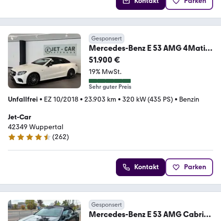
Kontakt
Parken
Gesponsert
Mercedes-Benz E 53 AMG 4Matic
*Designo-Kamera-Memory-MwSt-
51.900 €
20"*
19% MwSt.
Sehr guter Preis
Unfallfrei
•
EZ 10/2018
•
23.903 km
•
320 kW (435 PS)
•
Benzin
Jet-Car
42349 Wuppertal
(
262
)
4.7 Sterne
Kontakt
Parken
Gesponsert
Mercedes-Benz E 53 AMG Cabrio