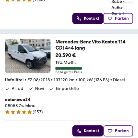
4.9 Sterne
Kontakt
Parken
Mercedes-Benz Vito Kasten 114
CDI 4x4 lang
20.590 €
19% MwSt.
Sehr guter Preis
Unfallfrei
•
EZ 08/2018
•
107.120 km
•
100 kW (136 PS)
•
Diesel
Allrad
Navi
Einparkhilfe
autonowa24
08058 Zwickau
(
257
)
4.8 Sterne
Kontakt
Parken