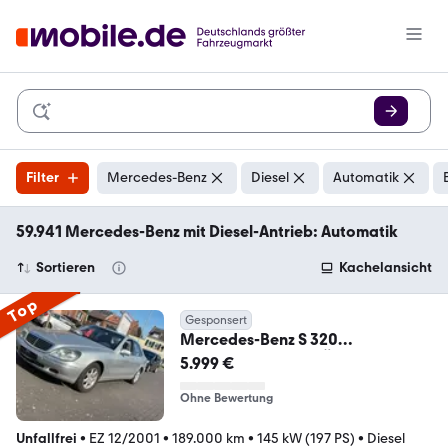
Filter
Mercedes-Benz
Diesel
Automatik
59.941 Mercedes-Benz mit Diesel-Antrieb: Automatik
Sortieren
Kachelansicht
Top
Gesponsert
Mercedes-Benz S 320
CDI*SOFTCLOSE*TÜV*TOP/ZUST
5.999 €
AND*
Ohne Bewertung
Unfallfrei
•
EZ 12/2001
•
189.000 km
•
145 kW (197 PS)
•
Diesel