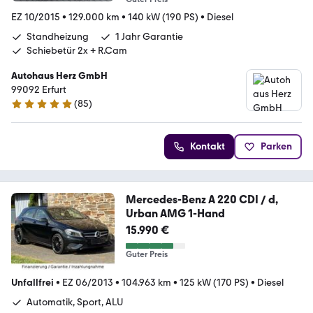
EZ 10/2015
•
129.000 km
•
140 kW (190 PS)
•
Diesel
Standheizung
1 Jahr Garantie
Schiebetür 2x + R.Cam
Autohaus Herz GmbH
99092 Erfurt
(
85
)
4.8 Sterne
Kontakt
Parken
Mercedes-Benz A 220 CDI / d,
Urban AMG 1-Hand
15.990 €
Guter Preis
Unfallfrei
•
EZ 06/2013
•
104.963 km
•
125 kW (170 PS)
•
Diesel
Automatik, Sport, ALU