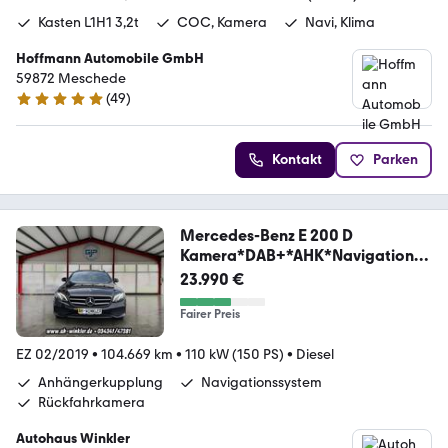
Kasten L1H1 3,2t
COC, Kamera
Navi, Klima
Hoffmann Automobile GmbH
59872 Meschede
(
49
)
4.9 Sterne
Kontakt
Parken
Mercedes-Benz E 200 D
Kamera*DAB+*AHK*Navigation*L
eder
23.990 €
Fairer Preis
EZ 02/2019
•
104.669 km
•
110 kW (150 PS)
•
Diesel
Anhängerkupplung
Navigationssystem
Rückfahrkamera
Autohaus Winkler