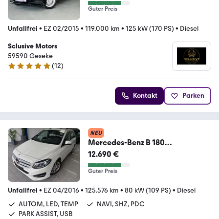
Guter Preis
Unfallfrei
•
EZ 02/2015
•
119.000 km
•
125 kW (170 PS)
•
Diesel
Sclusive Motors
59590 Geseke
(
12
)
5 Sterne
Kontakt
Parken
NEU
Mercedes-Benz B 180
CDI*AUTOM*LED*TEMP*NAVI*SH
12.690 €
Z*PDC*PARK-ASSIS
Guter Preis
Unfallfrei
•
EZ 04/2016
•
125.576 km
•
80 kW (109 PS)
•
Diesel
AUTOM, LED, TEMP
NAVI, SHZ, PDC
PARK ASSIST, USB