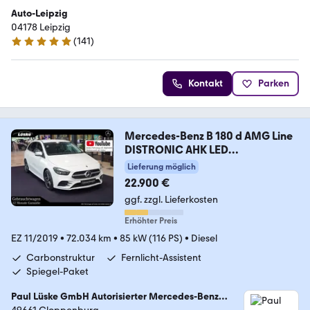
Auto-Leipzig
04178 Leipzig
(
141
)
4.8 Sterne
Kontakt
Parken
Mercedes-Benz B 180 d AMG Line
DISTRONIC AHK LED
Rückfahrkamer
Lieferung möglich
22.900 €
ggf. zzgl. Lieferkosten
Erhöhter Preis
EZ 11/2019
•
72.034 km
•
85 kW (116 PS)
•
Diesel
Carbonstruktur
Fernlicht-Assistent
Spiegel-Paket
Paul Lüske GmbH Autorisierter Mercedes-Benz