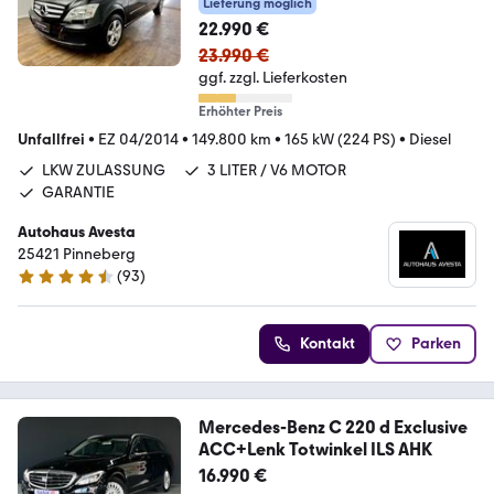
Lieferung möglich
22.990 €
23.990 €
ggf. zzgl. Lieferkosten
Erhöhter Preis
Unfallfrei
•
EZ 04/2014
•
149.800 km
•
165 kW (224 PS)
•
Diesel
LKW ZULASSUNG
3 LITER / V6 MOTOR
GARANTIE
Autohaus Avesta
25421 Pinneberg
(
93
)
4.6 Sterne
Kontakt
Parken
Mercedes-Benz C 220 d Exclusive
ACC+Lenk Totwinkel ILS AHK
16.990 €