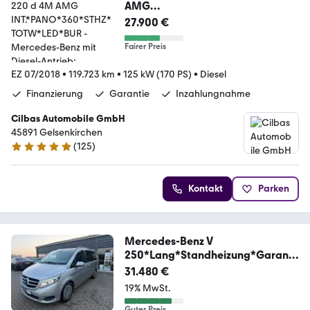
AMG
INT.*PANO*360*STHZ*TOTW*LED
27.900 €
*BUR
Fairer Preis
EZ 07/2018
•
119.723 km
•
125 kW (170 PS)
•
Diesel
Finanzierung
Garantie
Inzahlungnahme
Cilbas Automobile GmbH
45891 Gelsenkirchen
(
125
)
4.8 Sterne
Kontakt
Parken
Mercedes-Benz V
250*Lang*Standheizung*Garanti
e*MwSt*R.Cam
31.480 €
19% MwSt.
Guter Preis