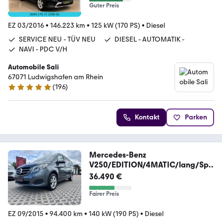
Guter Preis
EZ 03/2016
•
146.223 km
•
125 kW (170 PS)
•
Diesel
SERVICE NEU - TÜV NEU
DIESEL - AUTOMATIK -
NAVI - PDC V/H
Automobile Sali
67071 Ludwigshafen am Rhein
(
196
)
5 Sterne
Kontakt
Parken
Mercedes-Benz
V250/EDITION/4MATIC/lang/Spo
rtpaket/LED/Navi/AHK
36.490 €
Fairer Preis
EZ 09/2015
•
94.400 km
•
140 kW (190 PS)
•
Diesel