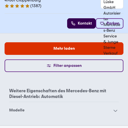
Service & Junge Sterne Verkauf
49661 Cloppenburg
(
1387
)
4.9 Sterne
Kontakt
Parken
Mehr laden
Filter anpassen
Weitere Eigenschaften des
Mercedes-Benz mit
Diesel-Antrieb: Automatik
Modelle
Mercedes-Benz 190
Mercedes-Benz 200