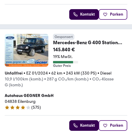
Kontakt
Parken
Gesponsert
Mercedes-Benz G 400 Station
330PS 9G-TRONIC Exclusive AMG
145.840 €
19% MwSt.
Guter Preis
Unfallfrei
•
EZ 01/2024
•
62 km
•
243 kW (330 PS)
•
Diesel
10,9 l/100km (komb.)
•
287 g CO₂/km (komb.)
•
CO₂-Klasse
G (komb.)
Autohaus GEGNER GmbH
04838 Eilenburg
(
575
)
4.2 Sterne
Kontakt
Parken