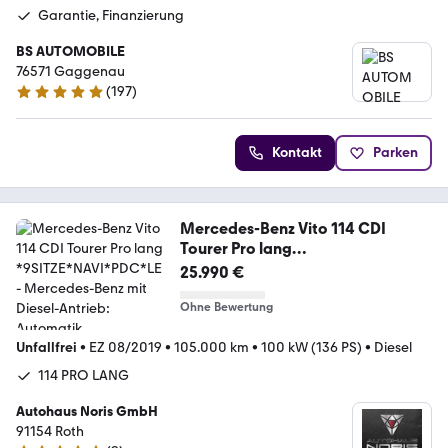
Garantie, Finanzierung
BS AUTOMOBILE
76571 Gaggenau
(
197
)
4.9 Sterne
Kontakt
Parken
Mercedes-Benz Vito 114 CDI
Tourer Pro lang
*9SITZE*NAVI*PDC*LE
25.990 €
Ohne Bewertung
Unfallfrei
•
EZ 08/2019
•
105.000 km
•
100 kW (136 PS)
•
Diesel
114 PRO LANG
Autohaus Noris GmbH
91154 Roth