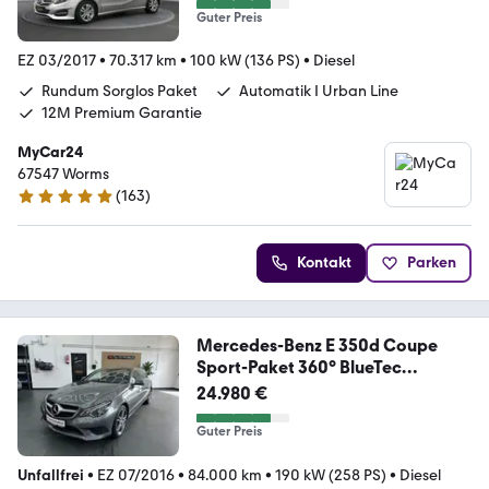
Guter Preis
EZ 03/2017
•
70.317 km
•
100 kW (136 PS)
•
Diesel
Rundum Sorglos Paket
Automatik I Urban Line
12M Premium Garantie
MyCar24
67547 Worms
(
163
)
5 Sterne
Kontakt
Parken
Mercedes-Benz E 350d Coupe
Sport-Paket 360° BlueTec
**84tkm**
24.980 €
Guter Preis
Unfallfrei
•
EZ 07/2016
•
84.000 km
•
190 kW (258 PS)
•
Diesel