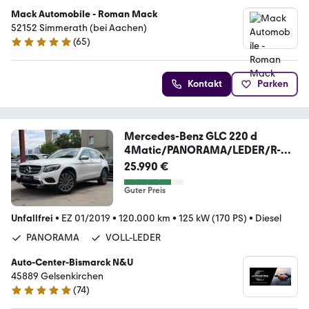
Mack Automobile - Roman Mack
52152 Simmerath (bei Aachen)
(
65
)
4.8 Sterne
Kontakt
Parken
Mercedes-Benz GLC 220 d
4Matic/PANORAMA/LEDER/R-
KAMERA/NIGHT
25.990 €
Guter Preis
Unfallfrei
•
EZ 01/2019
•
120.000 km
•
125 kW (170 PS)
•
Diesel
PANORAMA
VOLL-LEDER
Auto-Center-Bismarck N&U
45889 Gelsenkirchen
(
74
)
5 Sterne