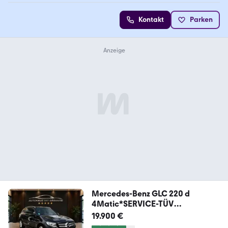
Kontakt
Parken
Mercedes-Benz GLC 220 d
4Matic*SERVICE-TÜV
NEU*NAVI*SHZ*EURO6*
19.900 €