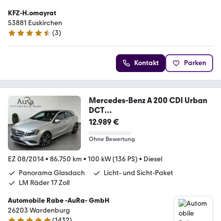
KFZ-H.omayrat
53881 Euskirchen
(
3
)
4.3 Sterne
Kontakt
Parken
Mercedes-Benz A 200 CDI Urban
DCT
NAV+XEN+SHZ+PANO+TEMPOMA
12.989 €
T
Ohne Bewertung
EZ 08/2014
•
86.750 km
•
100 kW (136 PS)
•
Diesel
Panorama Glasdach
Licht- und Sicht-Paket
LM Räder 17 Zoll
Automobile Rabe -AuRa- GmbH
26203 Wardenburg
(
1432
)