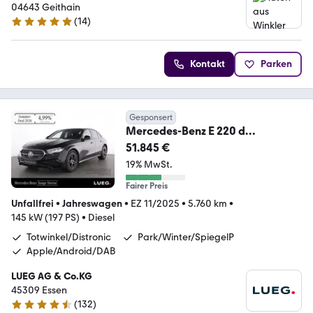
04643 Geithain
(
14
)
5 Sterne
Kontakt
Parken
Gesponsert
Mercedes-Benz E 220 d
AMG+MBUX+LED-
51.845 €
HP+Pano+Night+KeylGo+Kamera
19% MwSt.
Fairer Preis
Unfallfrei
•
Jahreswagen
•
EZ 11/2025
•
5.760 km
•
145 kW (197 PS)
•
Diesel
Totwinkel/Distronic
Park/Winter/SpiegelP
Apple/Android/DAB
LUEG AG & Co.KG
45309 Essen
(
132
)
4.4 Sterne