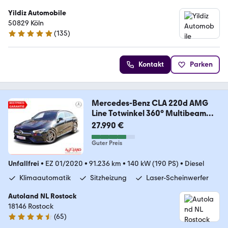
Yildiz Automobile
50829 Köln
(
135
)
5 Sterne
Kontakt
Parken
Mercedes-Benz CLA 220d AMG
Line Totwinkel 360° Multibeam
Pano
27.990 €
Guter Preis
Unfallfrei
•
EZ 01/2020
•
91.236 km
•
140 kW (190 PS)
•
Diesel
Klimaautomatik
Sitzheizung
Laser-Scheinwerfer
Autoland NL Rostock
18146 Rostock
(
65
)
4.6 Sterne