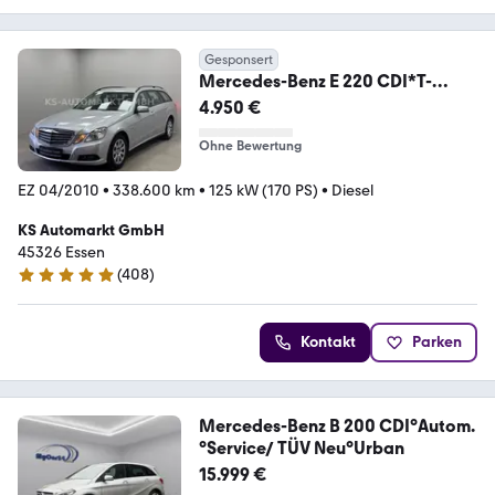
Gesponsert
Mercedes-Benz E 220 CDI*T-
Modell*Aut.*Navi*Xenon*Tempom
4.950 €
at*
Ohne Bewertung
EZ 04/2010
•
338.600 km
•
125 kW (170 PS)
•
Diesel
KS Automarkt GmbH
45326 Essen
(
408
)
4.8 Sterne
Kontakt
Parken
Mercedes-Benz B 200 CDI°Autom.
°Service/ TÜV Neu°Urban
15.999 €