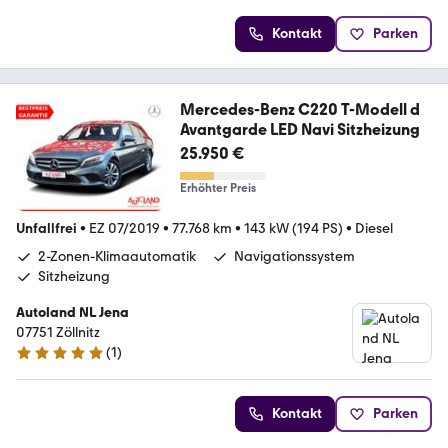
Kontakt
Parken
Mercedes-Benz C220 T-Modell d
Avantgarde LED Navi Sitzheizung
25.950 €
Erhöhter Preis
Unfallfrei
•
EZ 07/2019
•
77.768 km
•
143 kW (194 PS)
•
Diesel
2-Zonen-Klimaautomatik
Navigationssystem
Sitzheizung
Autoland NL Jena
07751 Zöllnitz
(
1
)
5 Sterne
Kontakt
Parken