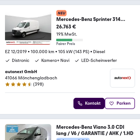
NEU
Mercedes-Benz Sprinter 314
Automatik DISTRONIC+LED+NAVI
26.763 €
(2747)
19% MwSt.
Fairer Preis
EZ 12/2019
•
100.000 km
•
105 kW (143 PS)
•
Diesel
Distronic
Kamera+ Navi
LED-Scheinwerfer
autonext GmbH
41066 Mönchengladbach
(
398
)
4.7 Sterne
Kontakt
Parken
Mercedes-Benz Viano 3.0 CDI
lang / V6 / GARANTIE / AHK / 1.HD