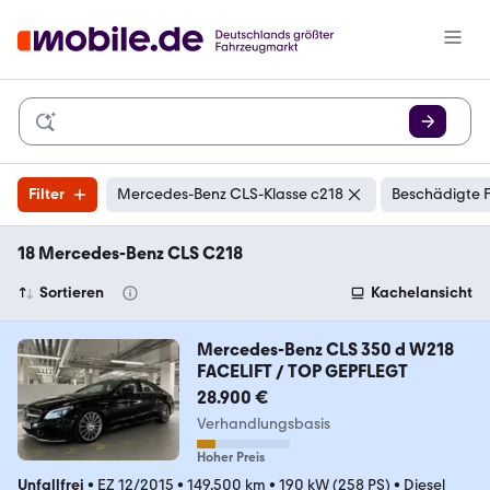
Filter
Mercedes-Benz CLS-Klasse c218
Beschädigte F
18 Mercedes-Benz CLS C218
Sortieren
Kachelansicht
Mercedes-Benz CLS 350 d W218
FACELIFT / TOP GEPFLEGT
28.900 €
Verhandlungsbasis
Hoher Preis
Unfallfrei
•
EZ 12/2015
•
149.500 km
•
190 kW (258 PS)
•
Diesel