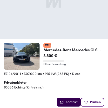
NEU
Mercedes-Benz Mercedes CLS
350 CDI w218
8.800 €
Ohne Bewertung
EZ 04/2011
•
307.000 km
•
195 kW (265 PS)
•
Diesel
Privatanbieter
85386 Eching (Kr Freising)
Kontakt
Parken