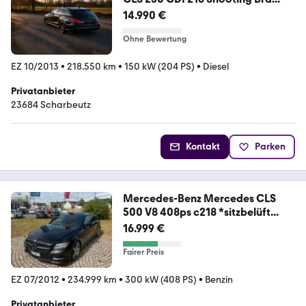
14.990 €
Ohne Bewertung
EZ 10/2013
•
218.550 km
•
150 kW (204 PS)
•
Diesel
Privatanbieter
23684 Scharbeutz
Kontakt
Parken
Mercedes-Benz Mercedes CLS
500 V8 408ps c218 *sitzbelüft...
16.999 €
Fairer Preis
EZ 07/2012
•
234.999 km
•
300 kW (408 PS)
•
Benzin
Privatanbieter