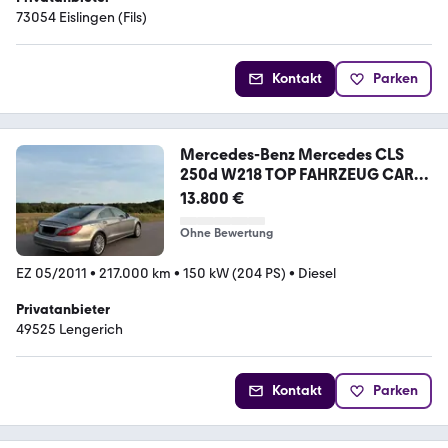
73054 Eislingen (Fils)
Kontakt
Parken
Mercedes-Benz Mercedes CLS
250d W218 TOP FAHRZEUG CAR
PL...
13.800 €
Ohne Bewertung
EZ 05/2011
•
217.000 km
•
150 kW (204 PS)
•
Diesel
Privatanbieter
49525 Lengerich
Kontakt
Parken