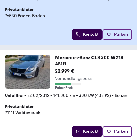
Privatanbieter
76530 Baden-Baden
Kontakt
Parken
Mercedes-Benz CLS 500 W218
AMG
22.999 €
Verhandlungsbasis
Fairer Preis
Unfallfrei
•
EZ 02/2012
•
141.000 km
•
300 kW (408 PS)
•
Benzin
Privatanbieter
71111 Waldenbuch
Kontakt
Parken