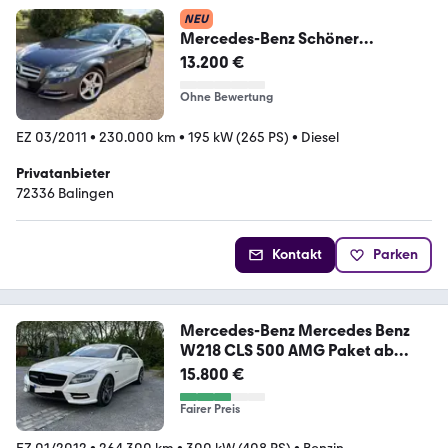
NEU
Mercedes-Benz Schöner
Mercedes Benz CLS 350 CDI C218
13.200 €
Ohne Bewertung
EZ 03/2011
•
230.000 km
•
195 kW (265 PS)
•
Diesel
Privatanbieter
72336 Balingen
Kontakt
Parken
Mercedes-Benz Mercedes Benz
W218 CLS 500 AMG Paket ab
We...
15.800 €
Fairer Preis