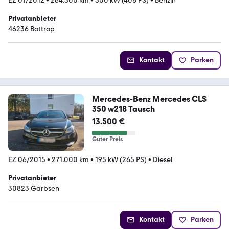
EZ 01/2012
•
264.300 km
•
300 kW (408 PS)
•
Benzin
Privatanbieter
46236 Bottrop
Kontakt
Parken
Mercedes-Benz Mercedes CLS
350 w218 Tausch
13.500 €
Guter Preis
EZ 06/2015
•
271.000 km
•
195 kW (265 PS)
•
Diesel
Privatanbieter
30823 Garbsen
Kontakt
Parken